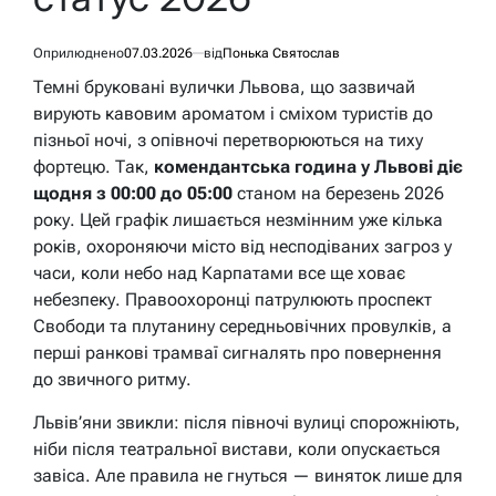
Оприлюднено
07.03.2026
від
Понька Святослав
Темні бруковані вулички Львова, що зазвичай
вирують кавовим ароматом і сміхом туристів до
пізньої ночі, з опівночі перетворюються на тиху
фортецю. Так,
комендантська година у Львові діє
щодня з 00:00 до 05:00
станом на березень 2026
року. Цей графік лишається незмінним уже кілька
років, охороняючи місто від несподіваних загроз у
часи, коли небо над Карпатами все ще ховає
небезпеку. Правоохоронці патрулюють проспект
Свободи та плутанину середньовічних провулків, а
перші ранкові трамваї сигналять про повернення
до звичного ритму.
Львів’яни звикли: після півночі вулиці спорожніють,
ніби після театральної вистави, коли опускається
завіса. Але правила не гнуться — виняток лише для