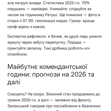
але патрулі всюди. Статистика 2025-го: 70%
порушень — приїжджі. Уникайте: слідкуйте за
часом на годиннику Ратуші. Ще помилка — фото в
сторіз о 01:00: геолокація видає. Гумор: краще
селфі вдень з кавою.
Експертна рефлексія: я бачив, як друзі ледь уникли
арешту через забуту перепустку. Порада —
принтуйте запасну. Такі дрібниці роблять ніч
спокійною.
Майбутнє комендантської
години: прогнози на 2026 та
далі
Скасують? Не скоро. Воєнний стан продовжено до
травня 2026-го, а далі — залежно від фронту.
Зеленський говорив про послаблення в безпечних