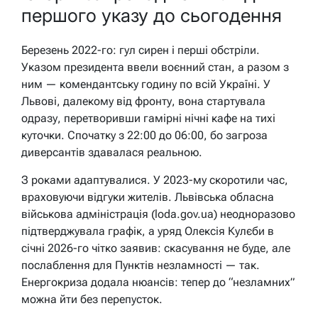
першого указу до сьогодення
Березень 2022-го: гул сирен і перші обстріли.
Указом президента ввели воєнний стан, а разом з
ним — комендантську годину по всій Україні. У
Львові, далекому від фронту, вона стартувала
одразу, перетворивши гамірні нічні кафе на тихі
куточки. Спочатку з 22:00 до 06:00, бо загроза
диверсантів здавалася реальною.
З роками адаптувалися. У 2023-му скоротили час,
враховуючи відгуки жителів. Львівська обласна
військова адміністрація (loda.gov.ua) неодноразово
підтверджувала графік, а уряд Олексія Кулєби в
січні 2026-го чітко заявив: скасування не буде, але
послаблення для Пунктів незламності — так.
Енергокриза додала нюансів: тепер до “незламних”
можна йти без перепусток.