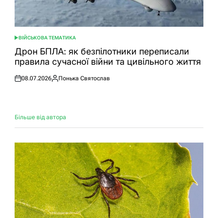
ВІЙСЬКОВА ТЕМАТИКА
ОПУБЛІКУВАТИ
У
Дрон БПЛА: як безпілотники переписали
правила сучасної війни та цивільного життя
08.07.2026
Понька Святослав
Оприлюднено
Опубліковано
Більше від автора