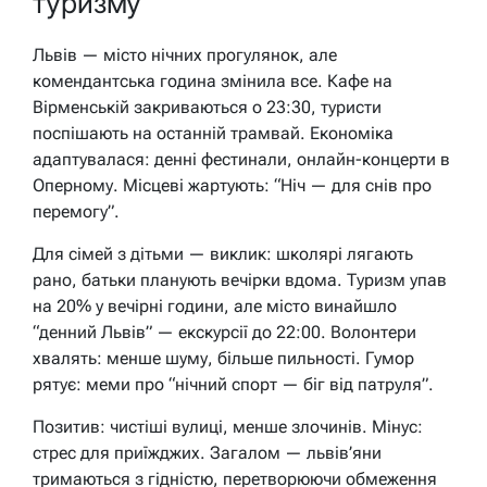
туризму
Львів — місто нічних прогулянок, але
комендантська година змінила все. Кафе на
Вірменській закриваються о 23:30, туристи
поспішають на останній трамвай. Економіка
адаптувалася: денні фестинали, онлайн-концерти в
Оперному. Місцеві жартують: “Ніч — для снів про
перемогу”.
Для сімей з дітьми — виклик: школярі лягають
рано, батьки планують вечірки вдома. Туризм упав
на 20% у вечірні години, але місто винайшло
“денний Львів” — екскурсії до 22:00. Волонтери
хвалять: менше шуму, більше пильності. Гумор
рятує: меми про “нічний спорт — біг від патруля”.
Позитив: чистіші вулиці, менше злочинів. Мінус:
стрес для приїжджих. Загалом — львів’яни
тримаються з гідністю, перетворюючи обмеження