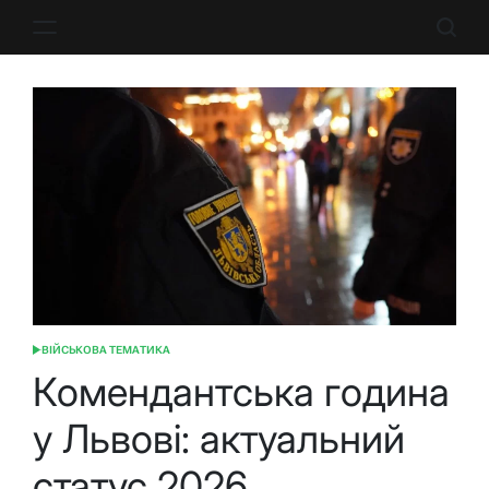
Перейти
до
вмісту
ВІЙСЬКОВА ТЕМАТИКА
ОПУБЛІКУВАТИ
У
Комендантська година
у Львові: актуальний
статус 2026