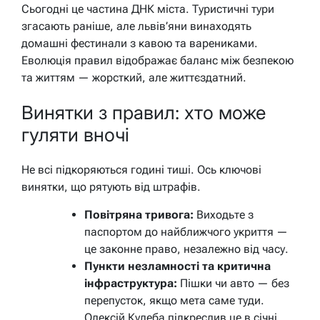
Сьогодні це частина ДНК міста. Туристичні тури
згасають раніше, але львів’яни винаходять
домашні фестинали з кавою та варениками.
Еволюція правил відображає баланс між безпекою
та життям — жорсткий, але життєздатний.
Винятки з правил: хто може
гуляти вночі
Не всі підкоряються годині тиші. Ось ключові
винятки, що рятують від штрафів.
Повітряна тривога:
Виходьте з
паспортом до найближчого укриття —
це законне право, незалежно від часу.
Пункти незламності та критична
інфраструктура:
Пішки чи авто — без
перепусток, якщо мета саме туди.
Олексій Кулеба підкреслив це в січні