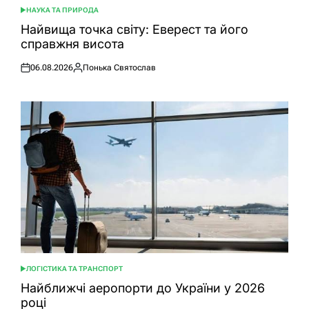
НАУКА ТА ПРИРОДА
ОПУБЛІКУВАТИ
У
Найвища точка світу: Еверест та його
справжня висота
06.08.2026
Понька Святослав
Оприлюднено
Опубліковано
ЛОГІСТИКА ТА ТРАНСПОРТ
ОПУБЛІКУВАТИ
У
Найближчі аеропорти до України у 2026
році