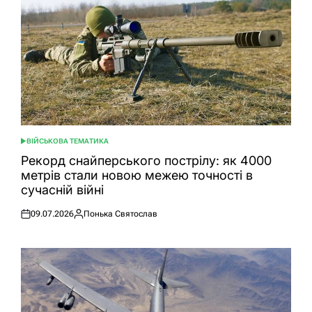
ВІЙСЬКОВА ТЕМАТИКА
ОПУБЛІКУВАТИ
У
Рекорд снайперського пострілу: як 4000
метрів стали новою межею точності в
сучасній війні
09.07.2026
Понька Святослав
Оприлюднено
Опубліковано