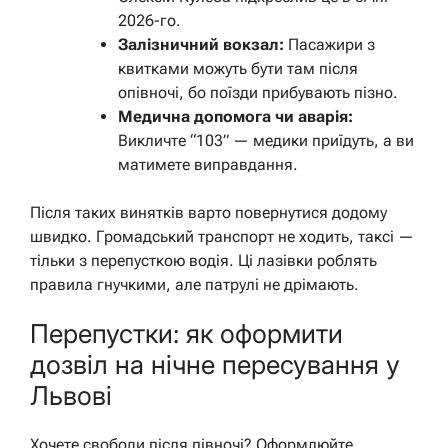
2026-го.
Залізничний вокзал:
Пасажири з
квитками можуть бути там після
опівночі, бо поїзди прибувають пізно.
Медична допомога чи аварія:
Викличте “103” — медики приїдуть, а ви
матимете виправдання.
Після таких винятків варто повернутися додому
швидко. Громадський транспорт не ходить, таксі —
тільки з перепусткою водія. Ці лазівки роблять
правила гнучкими, але патрулі не дрімають.
Перепустки: як оформити
дозвіл на нічне пересування у
Львові
Хочете свободи після півночі? Оформлюйте