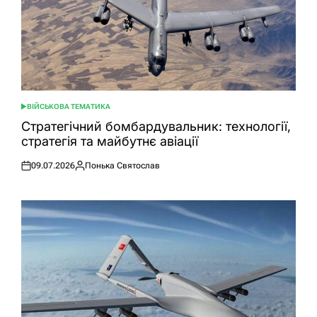
ВІЙСЬКОВА ТЕМАТИКА
ОПУБЛІКУВАТИ
У
Стратегічний бомбардувальник: технології,
стратегія та майбутнє авіації
09.07.2026
Понька Святослав
Оприлюднено
Опубліковано