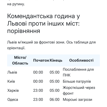
на рутину.
Комендантська година у
Львові проти інших міст:
порівняння
Львів м’якший за фронтові зони. Ось таблиця для
орієнтації.
Місто/
Початок
Кінець
Особливості
Область
Послаблення для
Львів
00:00
05:00
ПНК
Київ
00:00
05:00
Більше патрулів
Жорсткіший через
Харків
23:00
05:00
фронт
Одеса
23:00
06:00
Морські загрози