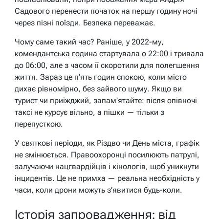
Садового перенести початок на першу годину ночі
через пізні поїзди. Безпека переважає.
Чому саме такий час? Раніше, у 2022-му,
комендантська година стартувала о 22:00 і тривала
до 06:00, але з часом її скоротили для полегшення
життя. Зараз це п’ять годин спокою, коли місто
дихає рівномірно, без зайвого шуму. Якщо ви
турист чи приїжджий, запам’ятайте: після опівночі
таксі не курсує вільно, а пішки — тільки з
перепусткою.
У святкові періоди, як Різдво чи День міста, графік
не змінюється. Правоохоронці посилюють патрулі,
залучаючи нацгвардійців і кінологів, щоб уникнути
інцидентів. Це не примха — реальна необхідність у
часи, коли дрони можуть з’явитися будь-коли.
Історія запровадження: від