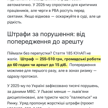
автоматично. У 2026-му спростили для критичних
працівників, але черги в РВА ростуть перед
святами. Якщо відмова — оскаржуйте в суді, але це
рідкість.
Штрафи за порушення: від
попередження до арешту
Піймали без перепустки? Стаття 185 КУпАП не
жаліє.
Штраф — 255–510 грн, громадські роботи
до 60 годин чи арешт до 15 діб.
Попередження
можливе для першого разу, але в зонах ризику —
одразу протокол.
У 2025-му по Україні зафіксовано тисячі порушень,
за даними МВС. У Львові менше — львів’яни
дисципліновані, але туристи часто “паляються” на
Ринку. Уряд пропонує жорсткіші штрафи (проєкт