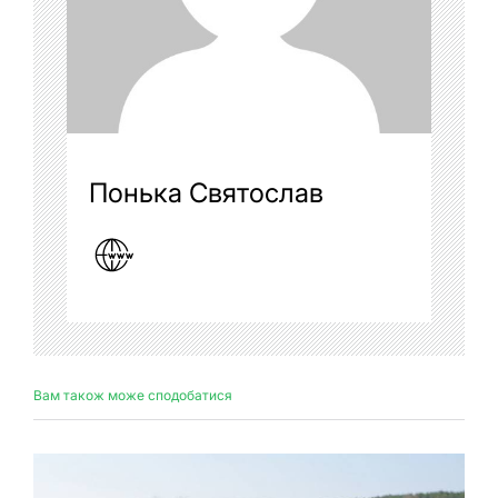
Понька Святослав
Вам також може сподобатися