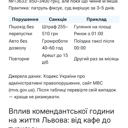
№13633: 850–3400 грн), але поки що чинне м’якше.
Практика: патруль фіксує, суд вирішує за 3–5 днів.
Порушення
Санкція
Приклад
Пішохід без
Штраф 255–
Гуляння на площі
перепустки
510 грн
Ринок о 01:00
Авто без
Громроботи
Поїздка таксі після
дозволу
40–60 год
00:00
Арешт до 15
Повторне
Другий раз за місяць
діб
Джерела даних: Кодекс України про
адміністративні правопорушення, сайт МВС
(mvs.gov.ua). Після таблиці перевірте свій випадок
— краще не ризикувати.
Вплив комендантської години
на життя Львова: від кафе до