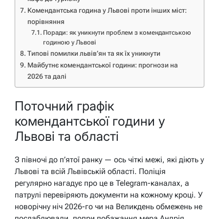
Комендантська година у Львові проти інших міст:
порівняння
Поради: як уникнути проблем з комендантською
годиною у Львові
Типові помилки львів’ян та як їх уникнути
Майбутнє комендантської години: прогнози на
2026 та далі
Поточний графік
комендантської години у
Львові та області
З півночі до п’ятої ранку — ось чіткі межі, які діють у
Львові та всій Львівській області. Поліція
регулярно нагадує про це в Telegram-каналах, а
патрулі перевіряють документи на кожному кроці. У
новорічну ніч 2026-го чи на Великдень обмежень не
послаблювали, попри побажання мера Андрія