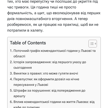
тих, хто має перепустку чи поспішає до укриття під
час тривоги. Ця година тиші не просто
формальність, а щит, що еволюціонував від перших
днів повномасштабного вторгнення. А тепер
розберемося, як це працює на практиці, щоб ви не
потрапили в халепу.
Table of Contents
Поточний графік комендантської години у Львові та
області
Історія запровадження: від першого указу до
сьогодення
Винятки з правил: хто може гуляти вночі
Перепустки: як оформити дозвіл на нічне
пересування у Львові
Штрафи за порушення: від попередження до
арешту
Вплив комендантської години на життя Львова: від
кафе до туризму