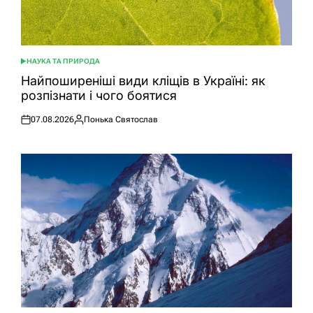
НАУКА ТА ПРИРОДА
ОПУБЛІКУВАТИ
У
Найпоширеніші види кліщів в Україні: як
розпізнати і чого боятися
07.08.2026
Понька Святослав
Оприлюднено
Опубліковано