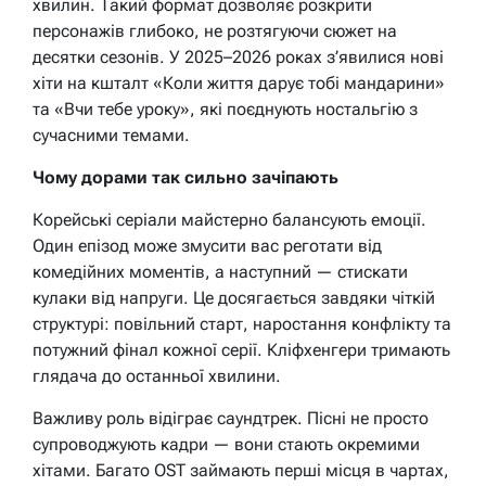
хвилин. Такий формат дозволяє розкрити
персонажів глибоко, не розтягуючи сюжет на
десятки сезонів. У 2025–2026 роках з’явилися нові
хіти на кшталт «Коли життя дарує тобі мандарини»
та «Вчи тебе уроку», які поєднують ностальгію з
сучасними темами.
Чому дорами так сильно зачіпають
Корейські серіали майстерно балансують емоції.
Один епізод може змусити вас реготати від
комедійних моментів, а наступний — стискати
кулаки від напруги. Це досягається завдяки чіткій
структурі: повільний старт, наростання конфлікту та
потужний фінал кожної серії. Кліфхенгери тримають
глядача до останньої хвилини.
Важливу роль відіграє саундтрек. Пісні не просто
супроводжують кадри — вони стають окремими
хітами. Багато OST займають перші місця в чартах,