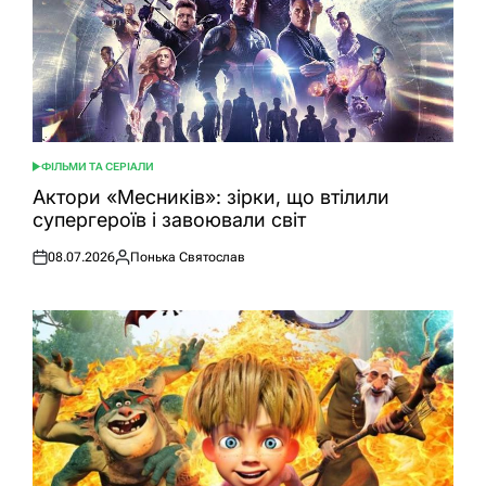
ФІЛЬМИ ТА СЕРІАЛИ
ОПУБЛІКУВАТИ
У
Актори «Месників»: зірки, що втілили
супергероїв і завоювали світ
08.07.2026
Понька Святослав
Оприлюднено
Опубліковано