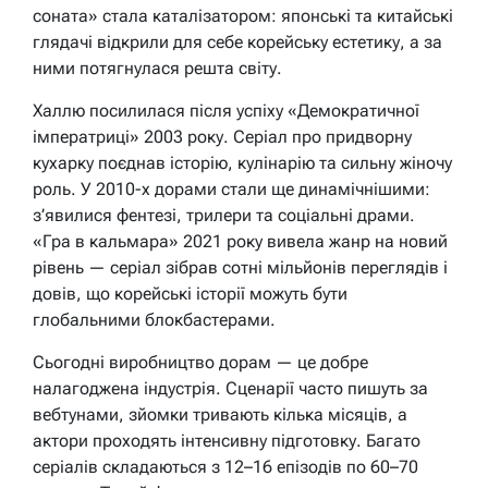
соната» стала каталізатором: японські та китайські
глядачі відкрили для себе корейську естетику, а за
ними потягнулася решта світу.
Халлю посилилася після успіху «Демократичної
імператриці» 2003 року. Серіал про придворну
кухарку поєднав історію, кулінарію та сильну жіночу
роль. У 2010-х дорами стали ще динамічнішими:
з’явилися фентезі, трилери та соціальні драми.
«Гра в кальмара» 2021 року вивела жанр на новий
рівень — серіал зібрав сотні мільйонів переглядів і
довів, що корейські історії можуть бути
глобальними блокбастерами.
Сьогодні виробництво дорам — це добре
налагоджена індустрія. Сценарії часто пишуть за
вебтунами, зйомки тривають кілька місяців, а
актори проходять інтенсивну підготовку. Багато
серіалів складаються з 12–16 епізодів по 60–70