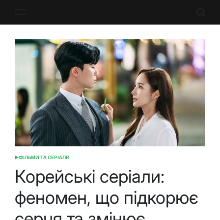
Перейти
до
вмісту
ФІЛЬМИ ТА СЕРІАЛИ
ОПУБЛІКУВАТИ
У
Корейські серіали:
феномен, що підкорює
серця та змінює