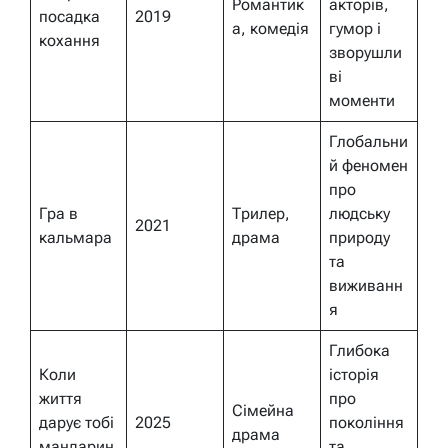
Романтик
акторів,
посадка
2019
а, комедія
гумор і
кохання
зворушли
ві
моменти
Глобальни
й феномен
про
Гра в
Трилер,
людську
2021
кальмара
драма
природу
та
виживанн
я
Глибока
Коли
історія
життя
про
Сімейна
дарує тобі
2025
покоління
драма
мандарин
та