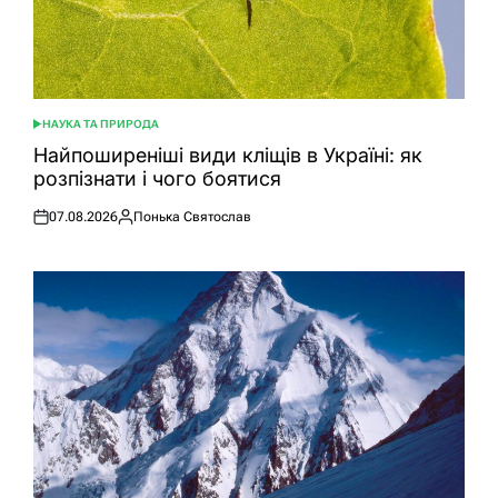
НАУКА ТА ПРИРОДА
ОПУБЛІКУВАТИ
У
Найпоширеніші види кліщів в Україні: як
розпізнати і чого боятися
07.08.2026
Понька Святослав
Оприлюднено
Опубліковано