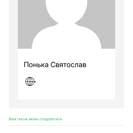
Понька Святослав
Вам також може сподобатися