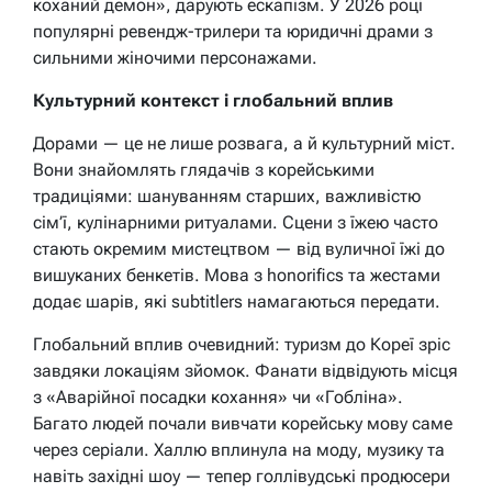
коханий демон», дарують ескапізм. У 2026 році
популярні ревендж-трилери та юридичні драми з
сильними жіночими персонажами.
Культурний контекст і глобальний вплив
Дорами — це не лише розвага, а й культурний міст.
Вони знайомлять глядачів з корейськими
традиціями: шануванням старших, важливістю
сім’ї, кулінарними ритуалами. Сцени з їжею часто
стають окремим мистецтвом — від вуличної їжі до
вишуканих бенкетів. Мова з honorifics та жестами
додає шарів, які subtitlers намагаються передати.
Глобальний вплив очевидний: туризм до Кореї зріс
завдяки локаціям зйомок. Фанати відвідують місця
з «Аварійної посадки кохання» чи «Гобліна».
Багато людей почали вивчати корейську мову саме
через серіали. Халлю вплинула на моду, музику та
навіть західні шоу — тепер голлівудські продюсери