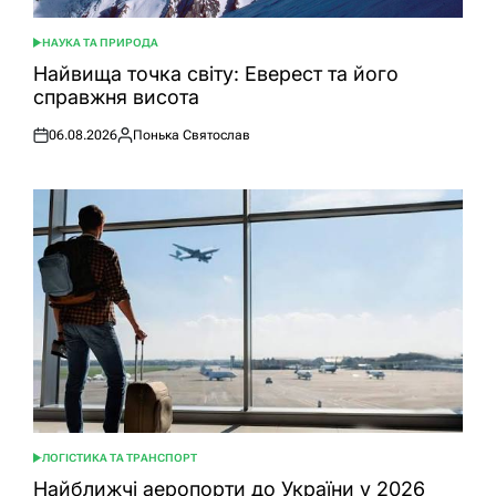
НАУКА ТА ПРИРОДА
ОПУБЛІКУВАТИ
У
Найвища точка світу: Еверест та його
справжня висота
06.08.2026
Понька Святослав
Оприлюднено
Опубліковано
ЛОГІСТИКА ТА ТРАНСПОРТ
ОПУБЛІКУВАТИ
У
Найближчі аеропорти до України у 2026