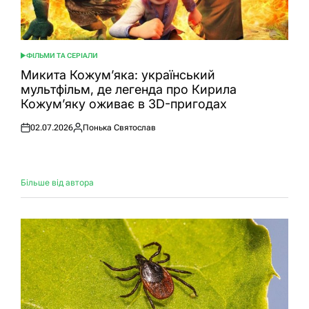
ФІЛЬМИ ТА СЕРІАЛИ
ОПУБЛІКУВАТИ
У
Микита Кожум’яка: український
мультфільм, де легенда про Кирила
Кожум’яку оживає в 3D-пригодах
02.07.2026
Понька Святослав
Оприлюднено
Опубліковано
Більше від автора