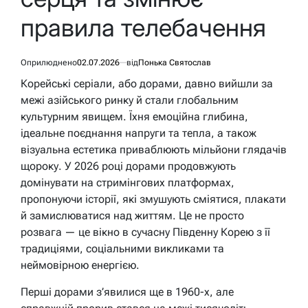
правила телебачення
Оприлюднено
02.07.2026
від
Понька Святослав
Корейські серіали, або дорами, давно вийшли за
межі азійського ринку й стали глобальним
культурним явищем. Їхня емоційна глибина,
ідеальне поєднання напруги та тепла, а також
візуальна естетика приваблюють мільйони глядачів
щороку. У 2026 році дорами продовжують
домінувати на стримінгових платформах,
пропонуючи історії, які змушують сміятися, плакати
й замислюватися над життям. Це не просто
розвага — це вікно в сучасну Південну Корею з її
традиціями, соціальними викликами та
неймовірною енергією.
Перші дорами з’явилися ще в 1960-х, але