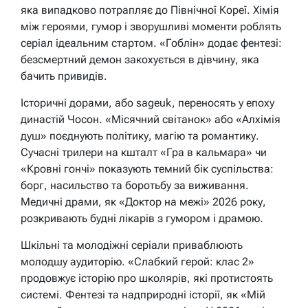
яка випадково потрапляє до Північної Кореї. Хімія
між героями, гумор і зворушливі моменти роблять
серіал ідеальним стартом. «Гоблін» додає фентезі:
безсмертний демон закохується в дівчину, яка
бачить привидів.
Історичні дорами, або sageuk, переносять у епоху
династій Чосон. «Місячний світанок» або «Алхімія
душ» поєднують політику, магію та романтику.
Сучасні трилери на кшталт «Гра в кальмара» чи
«Кровні гончі» показують темний бік суспільства:
борг, насильство та боротьбу за виживання.
Медичні драми, як «Доктор на межі» 2026 року,
розкривають будні лікарів з гумором і драмою.
Шкільні та молодіжні серіали приваблюють
молодшу аудиторію. «Слабкий герой: клас 2»
продовжує історію про школярів, які протистоять
системі. Фентезі та надприродні історії, як «Мій