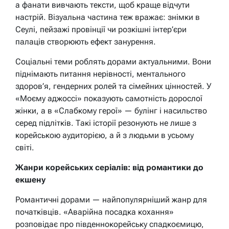
а фанати вивчають тексти, щоб краще відчути
настрій. Візуальна частина теж вражає: знімки в
Сеулі, пейзажі провінції чи розкішні інтер’єри
палаців створюють ефект занурення.
Соціальні теми роблять дорами актуальними. Вони
піднімають питання нерівності, ментального
здоров’я, гендерних ролей та сімейних цінностей. У
«Моєму аджоссі» показують самотність дорослої
жінки, а в «Слабкому герої» — булінг і насильство
серед підлітків. Такі історії резонують не лише з
корейською аудиторією, а й з людьми в усьому
світі.
Жанри корейських серіалів: від романтики до
екшену
Романтичні дорами — найпопулярніший жанр для
початківців. «Аварійна посадка кохання»
розповідає про південнокорейську спадкоємицю,