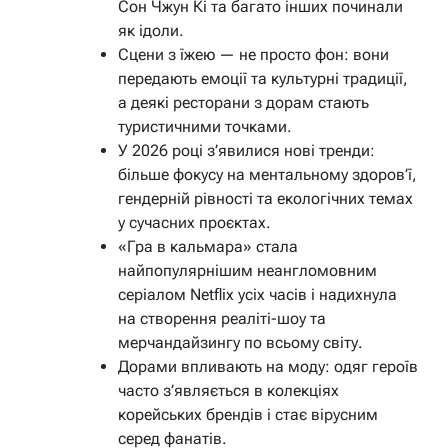
Сон Чжун Кі та багато інших починали
як ідоли.
Сцени з їжею — не просто фон: вони
передають емоції та культурні традиції,
а деякі ресторани з дорам стають
туристичними точками.
У 2026 році з’явилися нові тренди:
більше фокусу на ментальному здоров’ї,
гендерній рівності та екологічних темах
у сучасних проєктах.
«Гра в кальмара» стала
найпопулярнішим неангломовним
серіалом Netflix усіх часів і надихнула
на створення реаліті-шоу та
мерчандайзингу по всьому світу.
Дорами впливають на моду: одяг героїв
часто з’являється в колекціях
корейських брендів і стає вірусним
серед фанатів.