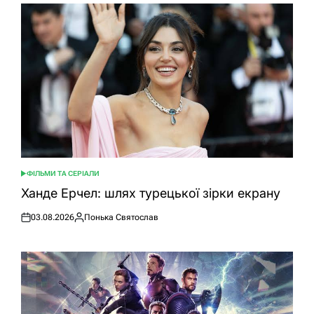
ФІЛЬМИ ТА СЕРІАЛИ
ОПУБЛІКУВАТИ
У
Ханде Ерчел: шлях турецької зірки екрану
03.08.2026
Понька Святослав
Оприлюднено
Опубліковано