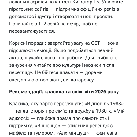
локальні сервіси на кшталт Київстар ТБ. Уникайте
піратських сайтів — підтримка офіційних релізів
допомагає індустрії створювати нові проєкти.
Починайте з 1–2 серій на вечір, щоб не
перевантажуватися.
Корисні поради: звертайте увагу на OST — вони
підсилюють емоції. Якщо подобається певний
актор, шукайте його інші роботи. Для глибшого
занурення читайте про культурні нюанси після
перегляду. Не бійтеся плакати — дорами
спеціально створюють для катарсису.
Рекомендації: класика та свіжі хіти 2026 року
Класика, яку варто переглянути: «Відповідь 1988»
— тепла історія про сім’ю та дружбу в 1980-х. «Мій
аджоссі» — глибока драма про самотність і
підтримку. «Вінченцо» — стильний ревендж з
мафією та гумором. «Алхімія душ» — фентезі з