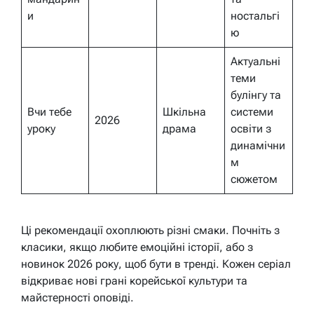
и
ностальгі
ю
Актуальні
теми
булінгу та
Вчи тебе
Шкільна
системи
2026
уроку
драма
освіти з
динамічни
м
сюжетом
Ці рекомендації охоплюють різні смаки. Почніть з
класики, якщо любите емоційні історії, або з
новинок 2026 року, щоб бути в тренді. Кожен серіал
відкриває нові грані корейської культури та
майстерності оповіді.