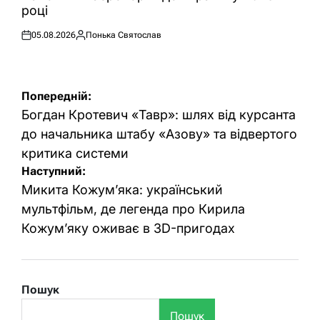
році
05.08.2026
Понька Святослав
Оприлюднено
Опубліковано
Навігація
Попередній:
записів
Богдан Кротевич «Тавр»: шлях від курсанта
до начальника штабу «Азову» та відвертого
критика системи
Наступний:
Микита Кожум’яка: український
мультфільм, де легенда про Кирила
Кожум’яку оживає в 3D-пригодах
Пошук
Пошук