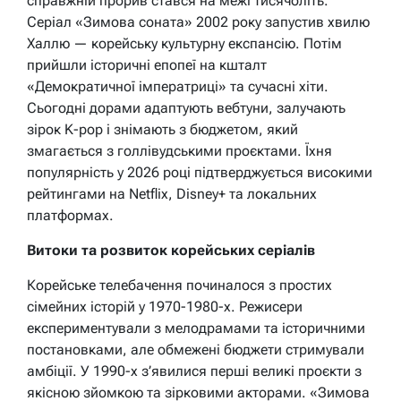
справжній прорив стався на межі тисячоліть.
Серіал «Зимова соната» 2002 року запустив хвилю
Халлю — корейську культурну експансію. Потім
прийшли історичні епопеї на кшталт
«Демократичної імператриці» та сучасні хіти.
Сьогодні дорами адаптують вебтуни, залучають
зірок K-pop і знімають з бюджетом, який
змагається з голлівудськими проєктами. Їхня
популярність у 2026 році підтверджується високими
рейтингами на Netflix, Disney+ та локальних
платформах.
Витоки та розвиток корейських серіалів
Корейське телебачення починалося з простих
сімейних історій у 1970-1980-х. Режисери
експериментували з мелодрамами та історичними
постановками, але обмежені бюджети стримували
амбіції. У 1990-х з’явилися перші великі проєкти з
якісною зйомкою та зірковими акторами. «Зимова