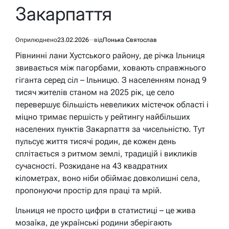
Закарпаття
Оприлюднено
23.02.2026
від
Понька Святослав
Рівнинні лани Хустського району, де річка Ільниця
звивається між пагорбами, ховають справжнього
гіганта серед сіл – Ільницю. З населенням понад 9
тисяч жителів станом на 2025 рік, це село
перевершує більшість невеликих містечок області і
міцно тримає першість у рейтингу найбільших
населених пунктів Закарпаття за чисельністю. Тут
пульсує життя тисячі родин, де кожен день
сплітається з ритмом землі, традицій і викликів
сучасності. Розкидане на 43 квадратних
кілометрах, воно ніби обіймає довколишні села,
пропонуючи простір для праці та мрій.
Ільниця не просто цифри в статистиці – це жива
мозаїка, де українські родини зберігають