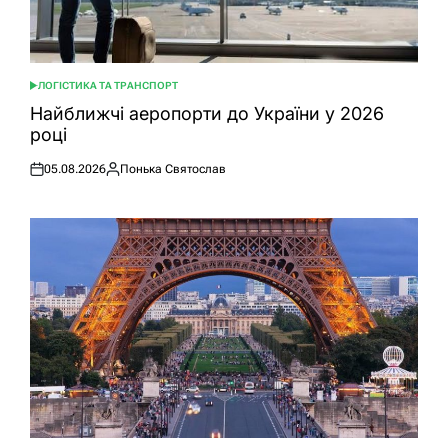
ЛОГІСТИКА ТА ТРАНСПОРТ
ОПУБЛІКУВАТИ
У
Найближчі аеропорти до України у 2026
році
05.08.2026
Понька Святослав
Оприлюднено
Опубліковано