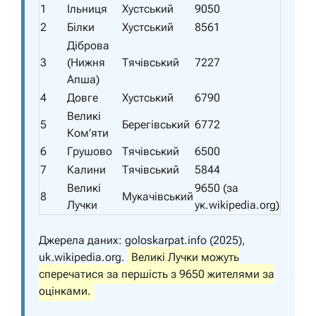
1
Ільниця
Хустський
9050
2
Білки
Хустський
8561
Діброва
3
(Нижня
Тячівський
7227
Апша)
4
Довге
Хустський
6790
Великі
5
Берегівський
6772
Ком’яти
6
Грушово
Тячівський
6500
7
Калини
Тячівський
5844
Великі
9650 (за
8
Мукачівський
Лучки
ук.wikipedia.org)
Джерела даних: goloskarpat.info (2025),
uk.wikipedia.org.
Великі Лучки можуть
сперечатися за першість з 9650 жителями за
оцінками.