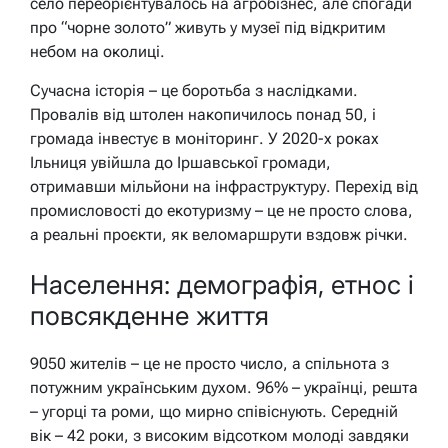
село переорієнтувалось на агробізнес, але спогади
про “чорне золото” живуть у музеї під відкритим
небом на околиці.
Сучасна історія – це боротьба з наслідками.
Провалів від штолен накопичилось понад 50, і
громада інвестує в моніторинг. У 2020-х роках
Ільниця увійшла до Іршавської громади,
отримавши мільйони на інфраструктуру. Перехід від
промисловості до екотуризму – це не просто слова,
а реальні проєкти, як веломаршрути вздовж річки.
Населення: демографія, етнос і
повсякденне життя
9050 жителів – це не просто число, а спільнота з
потужним українським духом. 96% – українці, решта
– угорці та роми, що мирно співіснують. Середній
вік – 42 роки, з високим відсотком молоді завдяки