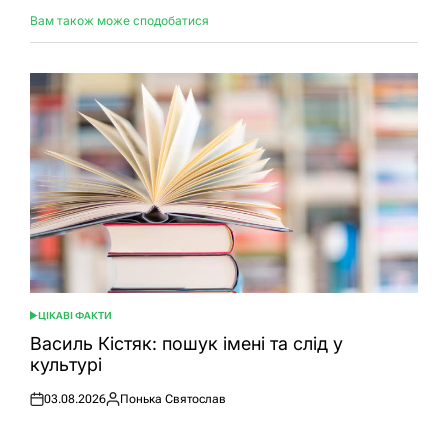
Вам також може сподобатися
ЦІКАВІ ФАКТИ
ОПУБЛІКУВАТИ
У
Василь Кістяк: пошук імені та слід у
культурі
03.08.2026
Понька Святослав
Оприлюднено
Опубліковано