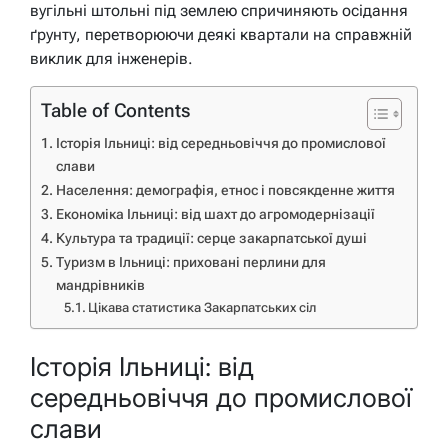
вугільні штольні під землею спричиняють осідання
ґрунту, перетворюючи деякі квартали на справжній
виклик для інженерів.
Table of Contents
Історія Ільниці: від середньовіччя до промислової
слави
Населення: демографія, етнос і повсякденне життя
Економіка Ільниці: від шахт до агромодернізації
Культура та традиції: серце закарпатської душі
Туризм в Ільниці: приховані перлини для
мандрівників
Цікава статистика Закарпатських сіл
Історія Ільниці: від
середньовіччя до промислової
слави