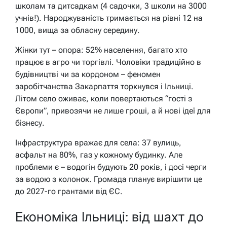
школам та дитсадкам (4 садочки, 3 школи на 3000
учнів!). Народжуваність тримається на рівні 12 на
1000, вища за обласну середину.
Жінки тут – опора: 52% населення, багато хто
працює в агро чи торгівлі. Чоловіки традиційно в
будівництві чи за кордоном – феномен
заробітчанства Закарпаття торкнувся і Ільниці.
Літом село оживає, коли повертаються “гості з
Європи”, привозячи не лише гроші, а й нові ідеї для
бізнесу.
Інфраструктура вражає для села: 37 вулиць,
асфальт на 80%, газ у кожному будинку. Але
проблеми є – водогін будують 20 років, і досі черги
за водою з колонок. Громада планує вирішити це
до 2027-го грантами від ЄС.
Економіка Ільниці: від шахт до