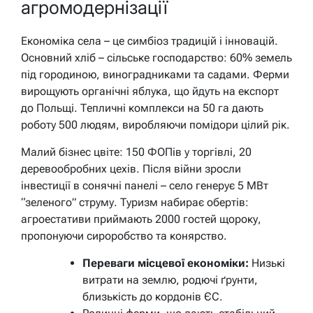
агромодернізації
Економіка села – це симбіоз традицій і інновацій.
Основний хліб – сільське господарство: 60% земель
під городиною, виноградниками та садами. Ферми
вирощують органічні яблука, що йдуть на експорт
до Польщі. Тепличні комплекси на 50 га дають
роботу 500 людям, виробляючи помідори цілий рік.
Малий бізнес цвіте: 150 ФОПів у торгівлі, 20
деревообробних цехів. Після війни зросли
інвестиції в сонячні панелі – село генерує 5 МВт
“зеленого” струму. Туризм набирає обертів:
агроестативи приймають 2000 гостей щороку,
пропонуючи сироробство та конярство.
Переваги місцевої економіки:
Низькі
витрати на землю, родючі ґрунти,
близькість до кордонів ЄС.