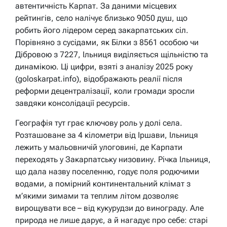
автентичність Карпат. За даними місцевих
рейтингів, село налічує близько 9050 душ, що
робить його лідером серед закарпатських сіл.
Порівняно з сусідами, як Білки з 8561 особою чи
Дібровою з 7227, Ільниця виділяється щільністю та
динамікою. Ці цифри, взяті з аналізу 2025 року
(goloskarpat.info), відображають реалії після
реформи децентралізації, коли громади зросли
завдяки консолідації ресурсів.
Географія тут грає ключову роль у долі села.
Розташоване за 4 кілометри від Іршави, Ільниця
лежить у мальовничій улоговині, де Карпати
переходять у Закарпатську низовину. Річка Ільниця,
що дала назву поселенню, годує поля родючими
водами, а помірний континентальний клімат з
м’якими зимами та теплим літом дозволяє
вирощувати все – від кукурудзи до винограду. Але
природа не лише дарує, а й нагадує про себе: старі