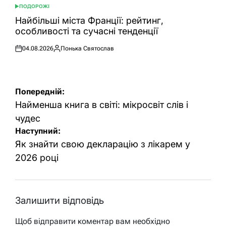
ПОДОРОЖІ
ОПУБЛІКУВАТИ
У
Найбільші міста Франції: рейтинг,
особливості та сучасні тенденції
04.08.2026
Понька Святослав
Оприлюднено
Опубліковано
Навігація
Попередній:
записів
Найменша книга в світі: мікросвіт слів і
чудес
Наступний:
Як знайти свою декларацію з лікарем у
2026 році
Залишити відповідь
Щоб відправити коментар вам необхідно