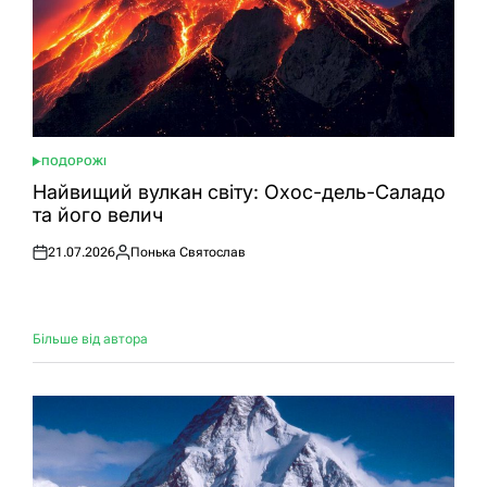
ПОДОРОЖІ
ОПУБЛІКУВАТИ
У
Найвищий вулкан світу: Охос-дель-Саладо
та його велич
21.07.2026
Понька Святослав
Оприлюднено
Опубліковано
Більше від автора