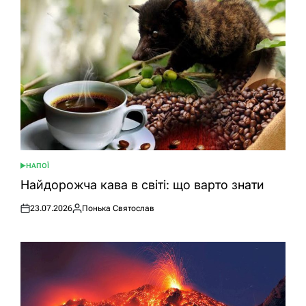
НАПОЇ
ОПУБЛІКУВАТИ
У
Найдорожча кава в світі: що варто знати
23.07.2026
Понька Святослав
Оприлюднено
Опубліковано