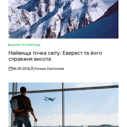
НАУКА ТА ПРИРОДА
ОПУБЛІКУВАТИ
У
Найвища точка світу: Еверест та його
справжня висота
06.08.2026
Понька Святослав
Оприлюднено
Опубліковано