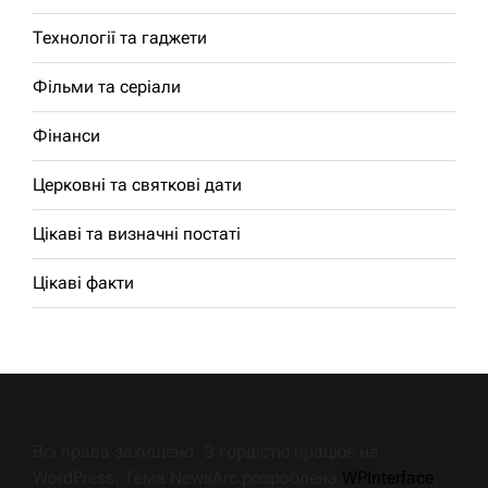
Технології та гаджети
Фільми та серіали
Фінанси
Церковні та святкові дати
Цікаві та визначні постаті
Цікаві факти
Всі права захищено. З гордістю працює на
WordPress. Тема NewsArc розроблена
WPInterface
.