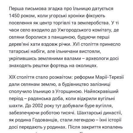
Перша письмова згадка про Ільницю датується
1450 роком, коли угорські хроніки фіксують
поселення як центр торгівлі та землеробства. У ті
часи село входило до Ужгородського комітату, де
селяни боролися з панщиною, будуючи перші
дерев’яні хати вздовж річки. XVI століття принесло
татарські набіги, але ільничани вистояли,
укріпившись земляними валами – археологи досі
знаходять рештки фортець на околицях.
XIX століття стало розквітом: реформи Марії-Терезії
дали селянам землю, а будівництво залізниці
сполучило Ільницю з Угорщиною. Найяскравіший
період – радянська доба, коли відкрили вугільні
шахти. До 2002 року тут добували буре вугілля,
забезпечуючи роботою тисячі. Шахтарські династії,
як родина Годованців, стали легендою – їхні історії
досі передають у родинах. Після закриття копалень