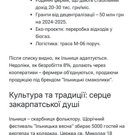
Родинні ферми, що дають стабільний
дохід 20-30 тис. грн/міс.
Гранти від децентралізації – 50 млн грн
на 2024-2025.
Еко-проєкти: переробка відходів у
біогаз.
Логістика: траса М-06 поруч.
Після списку видно, як Ільниця адаптується.
Недоліки, як безробіття 8%, долають через
кооперативи – фермери об’єднуються, продаючи
продукцію під брендом “Ільницькі смаколики”.
Культура та традиції: серце
закарпатської душі
Ільниця – скарбниця фольклору. Щорічний
фестиваль “Ільницька весна” збирає 5000 гостей на
вертепах та колядках. Церква св. Миколая 18