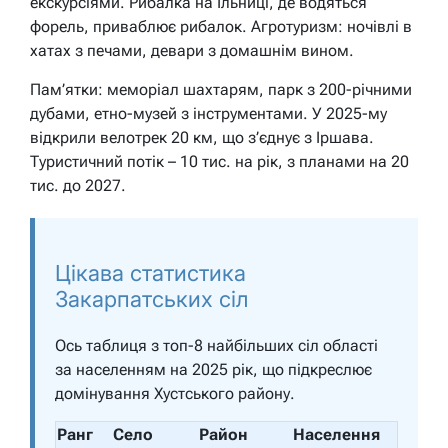
екскурсіями. Рибалка на Ільниці, де водяться
форель, приваблює рибалок. Агротуризм: ночівлі в
хатах з печами, девари з домашнім вином.
Пам’ятки: меморіал шахтарям, парк з 200-річними
дубами, етно-музей з інструментами. У 2025-му
відкрили велотрек 20 км, що з’єднує з Іршава.
Туристичний потік – 10 тис. на рік, з планами на 20
тис. до 2027.
Цікава статистика
Закарпатських сіл
Ось таблиця з топ-8 найбільших сіл області
за населенням на 2025 рік, що підкреслює
домінування Хустського району.
Ранг
Село
Район
Населення