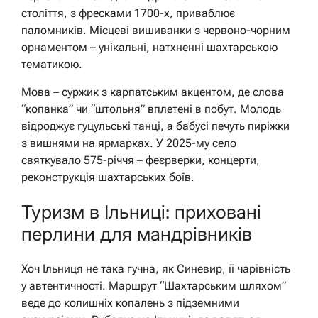
століття, з фресками 1700-х, приваблює
паломників. Місцеві вишиванки з червоно-чорним
орнаментом – унікальні, натхненні шахтарською
тематикою.
Мова – суржик з карпатським акцентом, де слова
“копанка” чи “штольня” вплетені в побут. Молодь
відроджує гуцульські танці, а бабусі печуть пиріжки
з вишнями на ярмарках. У 2025-му село
святкувало 575-річчя – феєрверки, концерти,
реконструкція шахтарських боїв.
Туризм в Ільниці: приховані
перлини для мандрівників
Хоч Ільниця не така гучна, як Синевир, її чарівність
у автентичності. Маршрут “Шахтарським шляхом”
веде до колишніх копалень з підземними