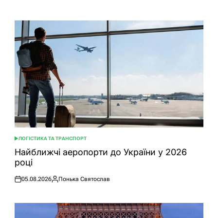
Оприлюднено
Опубліковано
ЛОГІСТИКА ТА ТРАНСПОРТ
ОПУБЛІКУВАТИ
У
Найближчі аеропорти до України у 2026
році
05.08.2026
Понька Святослав
Оприлюднено
Опубліковано