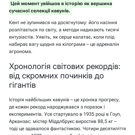
Цей момент увійшов в історію як вершина
сучасної селекції кавунів.
Кент не зупинився на досягнутому: його насіння
розлітається по світу, а методи надихають тисячі
ентузіастів. Уявіть, як серце калатає, коли плід
набирає вагу щодня на кілограми – це адреналін
агронома.
Хронологія світових рекордів:
від скромних починків до
гігантів
Історія найбільших кавунів – це хроніка прогресу,
де кожен рекорд народжувався з поразок і
експериментів. Усе стартувало в 1935 році в Гоуп,
Арканзас: містер Міддлбрукс виростив 88,5 кг –
тоді це здавалося фантастикою. Чотири десятиліття