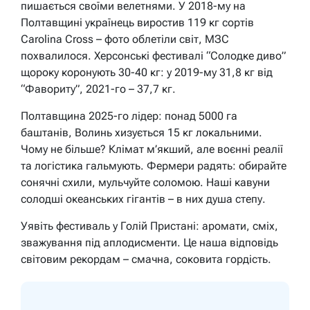
пишається своїми велетнями. У 2018-му на
Полтавщині українець виростив 119 кг сортів
Carolina Cross – фото облетіли світ, МЗС
похвалилося. Херсонські фестивалі “Солодке диво”
щороку коронують 30-40 кг: у 2019-му 31,8 кг від
“Фавориту”, 2021-го – 37,7 кг.
Полтавщина 2025-го лідер: понад 5000 га
баштанів, Волинь хизується 15 кг локальними.
Чому не більше? Клімат м’якший, але воєнні реалії
та логістика гальмують. Фермери радять: обирайте
сонячні схили, мульчуйте соломою.
Наші кавуни
солодші океанських гігантів – в них душа степу.
Уявіть фестиваль у Голій Пристані: аромати, сміх,
зважування під аплодисменти. Це наша відповідь
світовим рекордам – смачна, соковита гордість.