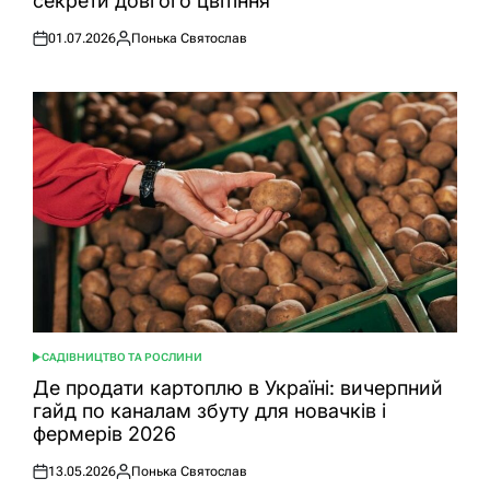
секрети довгого цвітіння
01.07.2026
Понька Святослав
Оприлюднено
Опубліковано
САДІВНИЦТВО ТА РОСЛИНИ
ОПУБЛІКУВАТИ
У
Де продати картоплю в Україні: вичерпний
гайд по каналам збуту для новачків і
фермерів 2026
13.05.2026
Понька Святослав
Оприлюднено
Опубліковано