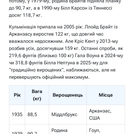
потому, у 1979-му, родина Брайтів підняла планку
до 90,7 кг, а в 1990-му Білл Карсон із Теннессі
досяг 118,7 кг.
Кульмінація припала на 2005 рік: Ллойд Брайт із
Арканзасу виростив 122 кг, що довгий час
вважалося недосяжним. Але Кріс Кент у 2013-му
розбив усіх, досягнувши 159 кг. Останні спроби, як
219,6 фунтів (близько 100 кг) Гала Воуна в 2024-му
чи 318,8 фунтів Білла Нептуна в 2025-му для
“традиційно вирощених”, наближаються, але не
перевершують офіційний максимум.
Вага
Рік
Вирощенець
Місце
(кг)
Арканзас,
1935
88,5
Міддлбрукс
США
Родина
Гоуп,
1979
90,7