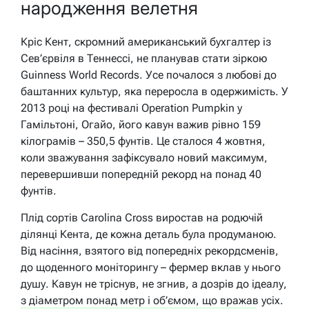
народження велетня
Кріс Кент, скромний американський бухгалтер із
Сев’єрвіля в Теннессі, не планував стати зіркою
Guinness World Records. Усе почалося з любові до
баштанних культур, яка переросла в одержимість. У
2013 році на фестивалі Operation Pumpkin у
Гамільтоні, Огайо, його кавун важив рівно 159
кілограмів – 350,5 фунтів. Це сталося 4 жовтня,
коли зважування зафіксувало новий максимум,
перевершивши попередній рекорд на понад 40
фунтів.
Плід сортів Carolina Cross виростав на родючій
ділянці Кента, де кожна деталь була продуманою.
Від насіння, взятого від попередніх рекордсменів,
до щоденного моніторингу – фермер вклав у нього
душу. Кавун не тріснув, не згнив, а дозрів до ідеалу,
з діаметром понад метр і об’ємом, що вражав усіх.