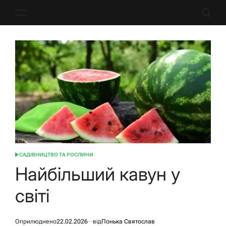
Перейти
до
вмісту
САДІВНИЦТВО ТА РОСЛИНИ
ОПУБЛІКУВАТИ
У
Найбільший кавун у
світі
Оприлюднено
22.02.2026
від
Понька Святослав