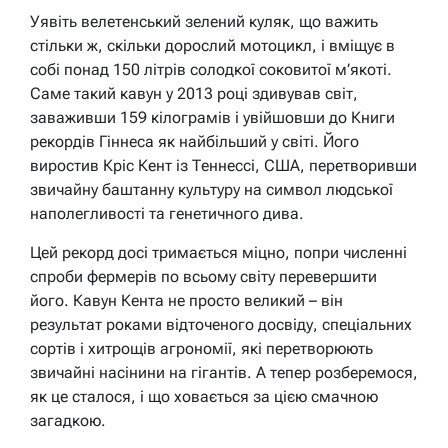
Уявіть велетенський зелений куляк, що важить
стільки ж, скільки дорослий мотоцикл, і вміщує в
собі понад 150 літрів солодкої соковитої м’якоті.
Саме такий кавун у 2013 році здивував світ,
заваживши 159 кілограмів і увійшовши до Книги
рекордів Гіннеса як найбільший у світі. Його
виростив Кріс Кент із Теннессі, США, перетворивши
звичайну баштанну культуру на символ людської
наполегливості та генетичного дива.
Цей рекорд досі тримається міцно, попри численні
спроби фермерів по всьому світу перевершити
його. Кавун Кента не просто великий – він
результат роками відточеного досвіду, спеціальних
сортів і хитрощів агрономії, які перетворюють
звичайні насінини на гігантів. А тепер розберемося,
як це сталося, і що ховається за цією смачною
загадкою.