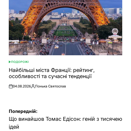
ПОДОРОЖІ
ОПУБЛІКУВАТИ
У
Найбільші міста Франції: рейтинг,
особливості та сучасні тенденції
04.08.2026
Понька Святослав
Оприлюднено
Опубліковано
Навігація
Попередній:
записів
Що винайшов Томас Едісон: геній з тисячею
ідей