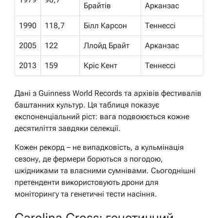
Брайтів
Арканзас
1990
118,7
Білл Карсон
Теннессі
2005
122
Ллойд Брайт
Арканзас
2013
159
Кріс Кент
Теннессі
Дані з Guinness World Records та архівів фестивалів
баштанних культур. Ця таблиця показує
експоненціальний ріст: вага подвоюється кожне
десятиліття завдяки селекції.
Кожен рекорд – не випадковість, а кульмінація
сезону, де фермери борються з погодою,
шкідниками та власними сумнівами. Сьогоднішні
претенденти використовують дрони для
моніторингу та генетичні тести насіння.
Carolina Cross: генетичний