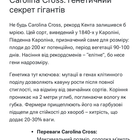
секрет гігантів
Не будь Carolina Cross, рекорд Кента залишився б
мрією. Цей сорт, виведений у 1840-х у Кароліні,
Південна Кароліна, призначений саме для розміру:
плоди до 200 кг потенційно, період вегетації 90-100
днів. Насіння від рекордсменів – “елітне”, бо несе
гени надрозміру.
Генетика тут ключова: мутації в генах клітинного
поділу дозволяють кавуну рости після повної
стиглості, на відміну від звичайних сортів. Коріння
проникає на 2 метри углиб, поглинаючи вологу як
губка. Фермери прищеплюють його на гарбузові
підщепи для стійкості до хвороб – хитрість, що
додає 20-30% ваги.
Переваги Carolina Cross:
Максимальний розмір, солодка м’якоть