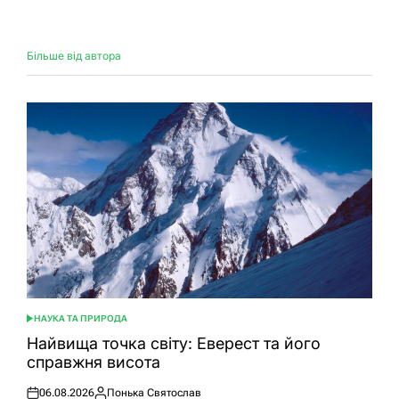
Більше від автора
НАУКА ТА ПРИРОДА
ОПУБЛІКУВАТИ
У
Найвища точка світу: Еверест та його
справжня висота
06.08.2026
Понька Святослав