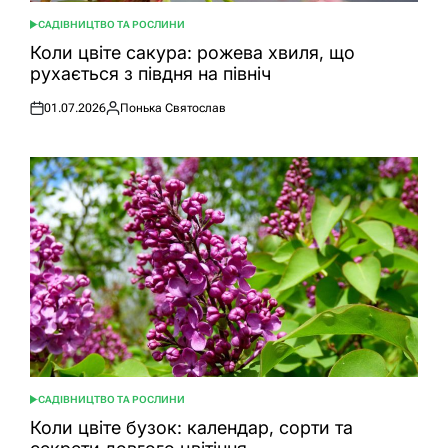
САДІВНИЦТВО ТА РОСЛИНИ
ОПУБЛІКУВАТИ
У
Коли цвіте сакура: рожева хвиля, що
рухається з півдня на північ
01.07.2026
Понька Святослав
Оприлюднено
Опубліковано
САДІВНИЦТВО ТА РОСЛИНИ
ОПУБЛІКУВАТИ
У
Коли цвіте бузок: календар, сорти та