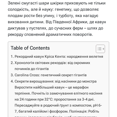
Зелені смугасті шари шкірки приховують не тільки
солодкість, але й науку: генетику, що дозволяє
плодам рости без упину, і турботу, яка нагадує
виховання дитини. Від Південної Африки, де кавун
диктував у пустелях, до сучасних ферм – шлях до
рекорду сповнений драматичних поворотів.
Table of Contents
Рекордний кавун Кріса Кента: народження велетня
Хронологія світових рекордів: від скромних
починків до гігантів
Carolina Cross: генетичний секрет гігантів
Секрети вирощування: від насінини до монстра
Виростити найбільший кавун – це марафон
терпіння. Почніть із замочування елітного насіння
на 24 години при 32°C: проростання за 3-4 дні.
Пересаджуйте в родючий ґрунт з компостом, pH 6-
7, багатий калійом і фосфором. Полінація: Робіть