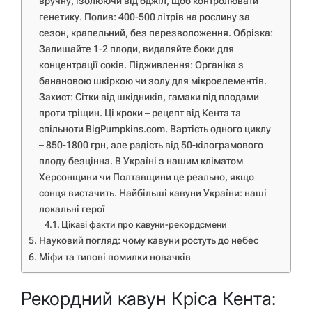
вручну, ізолюючи від бджіл, щоб контролювати
генетику. Полив: 400-500 літрів на рослину за
сезон, крапельний, без перезволоження. Обрізка:
Залишайте 1-2 плоди, видаляйте боки для
концентрації соків. Підживлення: Органіка з
банановою шкіркою чи золу для мікроелементів.
Захист: Сітки від шкідників, гамаки під плодами
проти тріщин. Ці кроки – рецепт від Кента та
спільноти BigPumpkins.com. Вартість одного циклу
– 850-1800 грн, але радість від 50-кілограмового
плоду безцінна. В Україні з нашим кліматом
Херсонщини чи Полтавщини це реально, якщо
сонця вистачить. Найбільші кавуни України: наші
локальні герої
Цікаві факти про кавуни-рекордсмени
Науковий погляд: чому кавуни ростуть до небес
Міфи та типові помилки новачків
Рекордний кавун Кріса Кента: