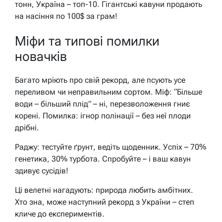
тонн, Україна – топ-10. Гігантські кавуни продають
на насіння по 100$ за грам!
Міфи та типові помилки
новачків
Багато мріють про свій рекорд, але псують усе
переливом чи неправильним сортом. Міф: “Більше
води – більший плід” – ні, перезволоження гниє
корені. Помилка: ігнор полінації – без неї плоди
дрібні.
Раджу: тестуйте ґрунт, ведіть щоденник. Успіх – 70%
генетика, 30% турбота. Спробуйте – і ваш кавун
здивує сусідів!
Ці велетні нагадують: природа любить амбітних.
Хто зна, може наступний рекорд з України – степ
кличе до експериментів.