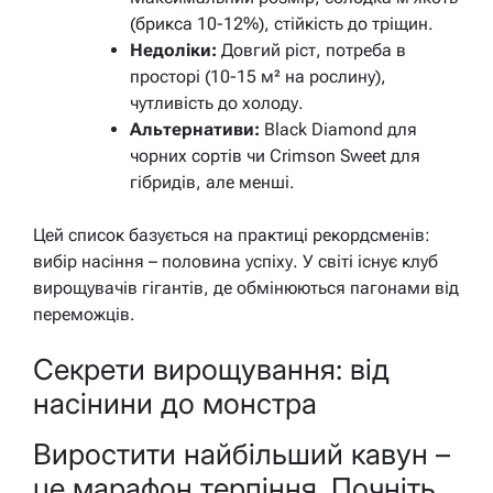
(брикса 10-12%), стійкість до тріщин.
Недоліки:
Довгий ріст, потреба в
просторі (10-15 м² на рослину),
чутливість до холоду.
Альтернативи:
Black Diamond для
чорних сортів чи Crimson Sweet для
гібридів, але менші.
Цей список базується на практиці рекордсменів:
вибір насіння – половина успіху. У світі існує клуб
вирощувачів гігантів, де обмінюються пагонами від
переможців.
Секрети вирощування: від
насінини до монстра
Виростити найбільший кавун –
це марафон терпіння. Почніть