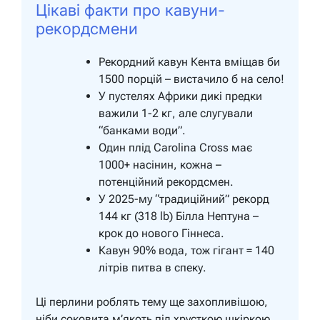
Цікаві факти про кавуни-
рекордсмени
Рекордний кавун Кента вміщав би
1500 порцій – вистачило б на село!
У пустелях Африки дикі предки
важили 1-2 кг, але слугували
“банками води”.
Один плід Carolina Cross має
1000+ насінин, кожна –
потенційний рекордсмен.
У 2025-му “традиційний” рекорд
144 кг (318 lb) Білла Нептуна –
крок до нового Гіннеса.
Кавун 90% вода, тож гігант = 140
літрів питва в спеку.
Ці перлини роблять тему ще захопливішою,
ніби соковита м’якоть під хрусткою шкіркою.