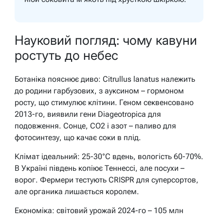
Науковий погляд: чому кавуни
ростуть до небес
Ботаніка пояснює диво: Citrullus lanatus належить
до родини гарбузових, з ауксином – гормоном
росту, що стимулює клітини. Геном секвенсовано
2013-го, виявили гени Diageotropica для
подовження. Сонце, CO2 і азот – паливо для
фотосинтезу, що качає соки в плід.
Клімат ідеальний: 25-30°C вдень, вологість 60-70%.
В Україні південь копіює Теннессі, але посухи –
ворог. Фермери тестують CRISPR для суперсортов,
але органика лишається королем.
Економіка: світовий урожай 2024-го – 105 млн