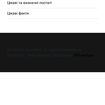
Цікаві та визначні постаті
Цікаві факти
Всі права захищено. З гордістю працює на
WordPress. Тема NewsArc розроблена
WPInterface
.