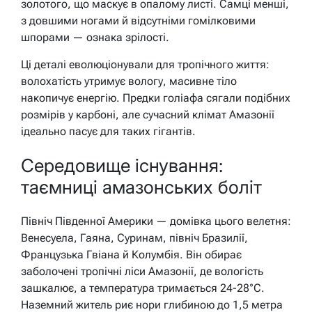
золотого, що маскує в опалому листі. Самці менші,
з довшими ногами й відсутніми гомілковими
шпорами — ознака зрілості.
Ці деталі еволюціонували для тропічного життя:
волохатість утримує вологу, масивне тіло
накопичує енергію. Предки голіафа сягали подібних
розмірів у карбоні, але сучасний клімат Амазонії
ідеально пасує для таких гігантів.
Середовище існування:
таємниці амазонських боліт
Північ Південної Америки — домівка цього велетня:
Венесуела, Гаяна, Суринам, північ Бразилії,
Французька Гвіана й Колумбія. Він обирає
заболочені тропічні ліси Амазонії, де вологість
зашкалює, а температура тримається 24-28°C.
Наземний житель риє нори глибиною до 1,5 метра