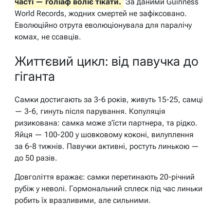
часті — голіаф воліє тікати.
За даними Guinness
World Records, жодних смертей не зафіксовано.
Еволюційно отрута еволюціонувала для паралічу
комах, не ссавців.
Життєвий цикл: від павучка до
гіганта
Самки достигають за 3-6 років, живуть 15-25, самці
— 3-6, гинуть після парування. Копуляція
ризикована: самка може з’їсти партнера, та рідко.
Яйця — 100-200 у шовковому коконі, вилуплення
за 6-8 тижнів. Павучки активні, ростуть линькою —
до 50 разів.
Довголіття вражає: самки перетинають 20-річний
рубіж у неволі. Гормональний сплеск під час линьки
робить їх вразливими, але сильними.