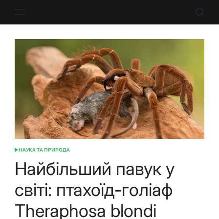
Перейти
до
вмісту
НАУКА ТА ПРИРОДА
ОПУБЛІКУВАТИ
У
Найбільший павук у
світі: птахоїд-голіаф
Theraphosa blondi