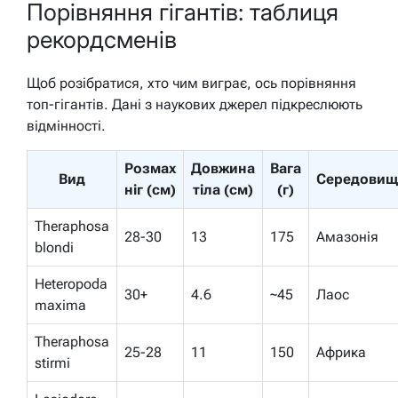
Порівняння гігантів: таблиця
рекордсменів
Щоб розібратися, хто чим виграє, ось порівняння
топ-гігантів. Дані з наукових джерел підкреслюють
відмінності.
Розмах
Довжина
Вага
Вид
Середовищ
ніг (см)
тіла (см)
(г)
Theraphosa
28-30
13
175
Амазонія
blondi
Heteropoda
30+
4.6
~45
Лаос
maxima
Theraphosa
25-28
11
150
Африка
stirmi