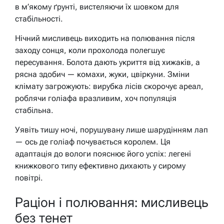
в м’якому ґрунті, вистеляючи їх шовком для
стабільності.
Нічний мисливець виходить на полювання після
заходу сонця, коли прохолода полегшує
пересування. Болота дають укриття від хижаків, а
рясна здобич — комахи, жуки, цвіркуни. Зміни
клімату загрожують: вирубка лісів скорочує ареал,
роблячи голіафа вразливим, хоч популяція
стабільна.
Уявіть тишу ночі, порушувану лише шарудінням лап
— ось де голіаф почувається королем. Ця
адаптація до вологи пояснює його успіх: легені
книжкового типу ефективно дихають у сирому
повітрі.
Раціон і полювання: мисливець
без тенет