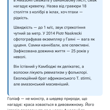
в Амазонії смажать у банановому листі, смак
нагадує креветку. Назва від гравюри 18
століття з колібрі в іклах, хоч птахи —
рідкість.
Швидкість — до 1 м/с, звук стрекотіння
чутний за метр. У 2014 Piotr Naskrecki
сфотографував екземпляр у Гаяні — вага як
цуценя. Самки каннібали, але селективні.
Зафіксована довжина життя — 25 років у
неволі.
Він їстівний у Камбоджі як делікатес, а
волоски лікують ревматизм у фольклорі.
Еволюційний брат африканського T. stirmi,
але амазонський масивніший.
Голіаф — не монстр, а шедевр природи, що
нагадує: краса ховається в дивовижному. Його