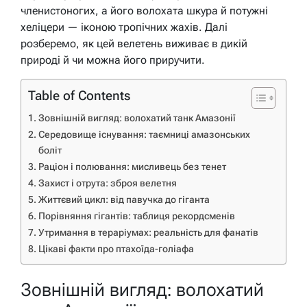
членистоногих, а його волохата шкура й потужні
хеліцери — іконою тропічних жахів. Далі
розберемо, як цей велетень виживає в дикій
природі й чи можна його приручити.
Table of Contents
Зовнішній вигляд: волохатий танк Амазонії
Середовище існування: таємниці амазонських
боліт
Раціон і полювання: мисливець без тенет
Захист і отрута: зброя велетня
Життєвий цикл: від павучка до гіганта
Порівняння гігантів: таблиця рекордсменів
Утримання в тераріумах: реальність для фанатів
Цікаві факти про птахоїда-голіафа
Зовнішній вигляд: волохатий