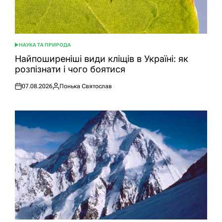
НАУКА ТА ПРИРОДА
ОПУБЛІКУВАТИ
У
Найпоширеніші види кліщів в Україні: як
розпізнати і чого боятися
07.08.2026
Понька Святослав
Оприлюднено
Опубліковано