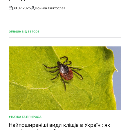
30.07.2026
Понька Святослав
Оприлюднено
Опубліковано
Більше від автора
НАУКА ТА ПРИРОДА
ОПУБЛІКУВАТИ
У
Найпоширеніші види кліщів в Україні: як