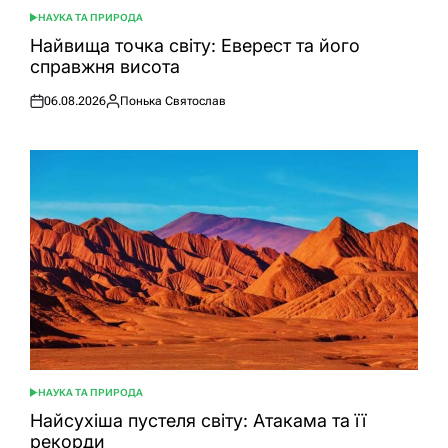
НАУКА ТА ПРИРОДА
ОПУБЛІКУВАТИ
У
Найвища точка світу: Еверест та його
справжня висота
06.08.2026
Понька Святослав
Оприлюднено
Опубліковано
НАУКА ТА ПРИРОДА
ОПУБЛІКУВАТИ
У
Найсухіша пустеля світу: Атакама та її
рекорди