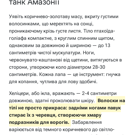
танк Амазонії
Уявіть коричнево-золотаву масу, вкриту густими
волосинками, що мерехтять на сонці,
проникаючому крізь густе листя. Тіло птахоїда-
голіафа компактне, з круглим спинним щитом,
однаковим за довжиною й шириною — до 13
сантиметрів чистої мускулатури. Ноги,
червонувато-каштанові від щетини, витягуються в
сторони, утворюючи коло діаметром 28-30
сантиметрів. Кожна лапа — це інструмент: гнучка
для копання, чутлива для лову здобичі.
Хеліцери, або ікла, вражають — 2-4 сантиметри
довжиною, здатні проколювати шкіру.
Волоски на
тілі не просто прикраса: задніми ногами павук
стирає їх з черевця, створюючи хмару
подразників для ворогів.
Забарвлення
варіюється від темного коричневого до світло-