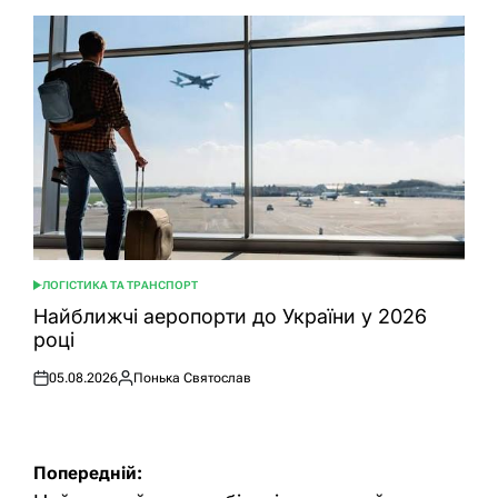
ЛОГІСТИКА ТА ТРАНСПОРТ
ОПУБЛІКУВАТИ
У
Найближчі аеропорти до України у 2026
році
05.08.2026
Понька Святослав
Оприлюднено
Опубліковано
Навігація
Попередній: