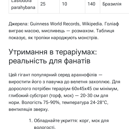
Lasiodora
25
10
140
Бразилія
parahybana
Джерела: Guinness World Records, Wikipedia. Голіаф
виграє масою, мисливець — розмахом. Таблиця
показує, як тропіки народжують монстрів.
Утримання в тераріумах:
реальність для фанатів
Цей гігант популярний серед арахнофілів —
виростити його з павучка до велетня захоплює. Для
дорослого потрібен тераріум 60x45x45 см мінімум,
глибокий субстрат (торф, мох) — 20-30 см для
нори. Вологість 75-90%, температура 24-28°C,
вентиляція зверху.
Обладнайте укриття: корг, мох для
вологості.