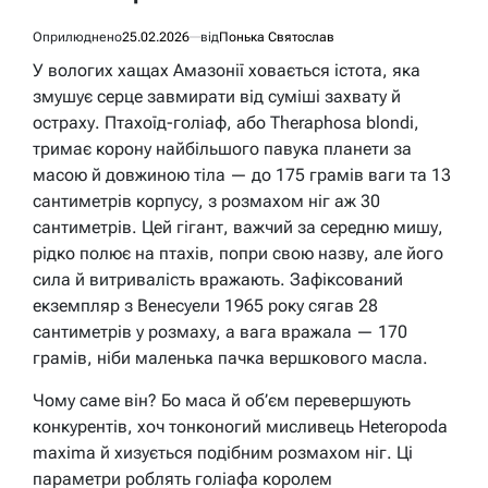
Оприлюднено
25.02.2026
від
Понька Святослав
У вологих хащах Амазонії ховається істота, яка
змушує серце завмирати від суміші захвату й
остраху. Птахоїд-голіаф, або Theraphosa blondi,
тримає корону найбільшого павука планети за
масою й довжиною тіла — до 175 грамів ваги та 13
сантиметрів корпусу, з розмахом ніг аж 30
сантиметрів. Цей гігант, важчий за середню мишу,
рідко полює на птахів, попри свою назву, але його
сила й витривалість вражають. Зафіксований
екземпляр з Венесуели 1965 року сягав 28
сантиметрів у розмаху, а вага вражала — 170
грамів, ніби маленька пачка вершкового масла.
Чому саме він? Бо маса й об’єм перевершують
конкурентів, хоч тонконогий мисливець Heteropoda
maxima й хизується подібним розмахом ніг. Ці
параметри роблять голіафа королем