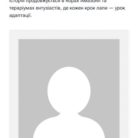
історія продовжується в норах Амазонії та
тераріумах ентузіастів, де кожен крок лапи — урок
адаптації.