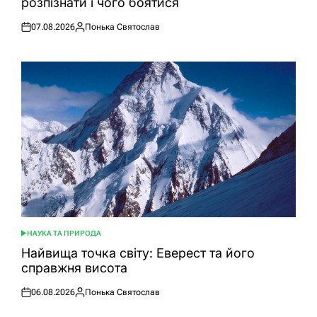
розпізнати і чого боятися
07.08.2026
Понька Святослав
Оприлюднено
Опубліковано
НАУКА ТА ПРИРОДА
ОПУБЛІКУВАТИ
У
Найвища точка світу: Еверест та його
справжня висота
06.08.2026
Понька Святослав
Оприлюднено
Опубліковано