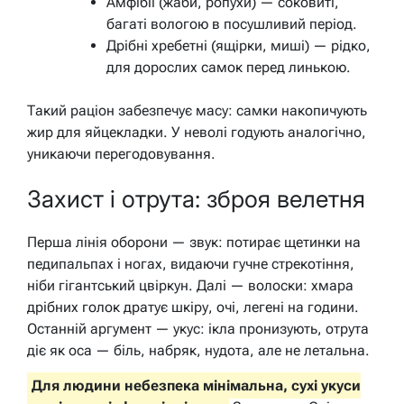
Амфібії (жаби, ропухи) — соковиті,
багаті вологою в посушливий період.
Дрібні хребетні (ящірки, миші) — рідко,
для дорослих самок перед линькою.
Такий раціон забезпечує масу: самки накопичують
жир для яйцекладки. У неволі годують аналогічно,
уникаючи перегодовування.
Захист і отрута: зброя велетня
Перша лінія оборони — звук: потирає щетинки на
педипальпах і ногах, видаючи гучне стрекотіння,
ніби гігантський цвіркун. Далі — волоски: хмара
дрібних голок дратує шкіру, очі, легені на години.
Останній аргумент — укус: ікла пронизують, отрута
діє як оса — біль, набряк, нудота, але не летальна.
Для людини небезпека мінімальна, сухі укуси