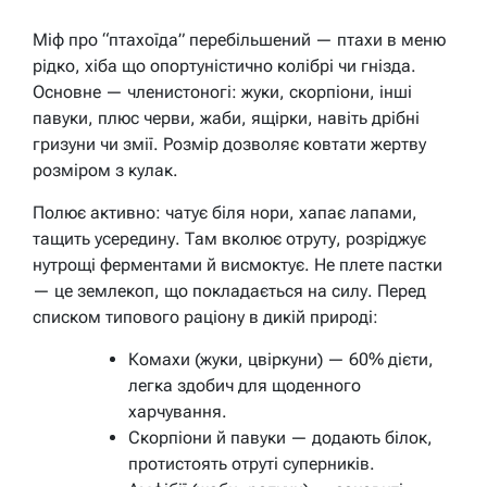
Міф про “птахоїда” перебільшений — птахи в меню
рідко, хіба що опортуністично колібрі чи гнізда.
Основне — членистоногі: жуки, скорпіони, інші
павуки, плюс черви, жаби, ящірки, навіть дрібні
гризуни чи змії. Розмір дозволяє ковтати жертву
розміром з кулак.
Полює активно: чатує біля нори, хапає лапами,
тащить усередину. Там вколює отруту, розріджує
нутрощі ферментами й висмоктує. Не плете пастки
— це землекоп, що покладається на силу. Перед
списком типового раціону в дикій природі:
Комахи (жуки, цвіркуни) — 60% дієти,
легка здобич для щоденного
харчування.
Скорпіони й павуки — додають білок,
протистоять отруті суперників.