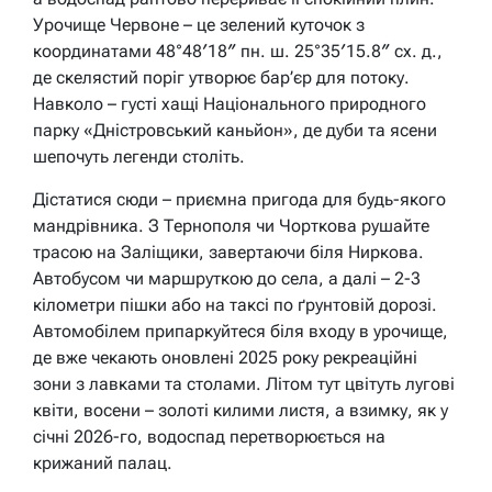
Урочище Червоне – це зелений куточок з
координатами 48°48′18″ пн. ш. 25°35′15.8″ сх. д.,
де скелястий поріг утворює бар’єр для потоку.
Навколо – густі хащі Національного природного
парку «Дністровський каньйон», де дуби та ясени
шепочуть легенди століть.
Дістатися сюди – приємна пригода для будь-якого
мандрівника. З Тернополя чи Чорткова рушайте
трасою на Заліщики, завертаючи біля Ниркова.
Автобусом чи маршруткою до села, а далі – 2-3
кілометри пішки або на таксі по ґрунтовій дорозі.
Автомобілем припаркуйтеся біля входу в урочище,
де вже чекають оновлені 2025 року рекреаційні
зони з лавками та столами. Літом тут цвітуть лугові
квіти, восени – золоті килими листя, а взимку, як у
січні 2026-го, водоспад перетворюється на
крижаний палац.