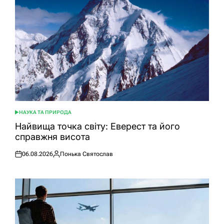
НАУКА ТА ПРИРОДА
ОПУБЛІКУВАТИ
У
Найвища точка світу: Еверест та його
справжня висота
06.08.2026
Понька Святослав
Оприлюднено
Опубліковано