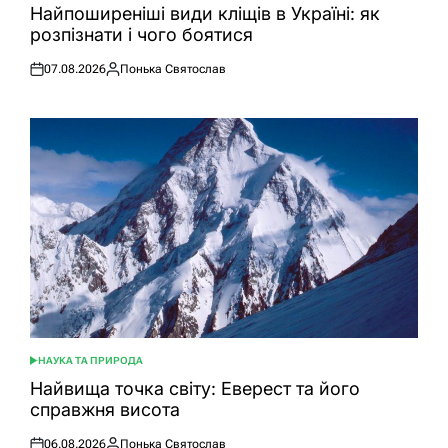
У
Найпоширеніші види кліщів в Україні: як
розпізнати і чого боятися
07.08.2026
Понька Святослав
Оприлюднено
Опубліковано
НАУКА ТА ПРИРОДА
ОПУБЛІКУВАТИ
У
Найвища точка світу: Еверест та його
справжня висота
06.08.2026
Понька Святослав