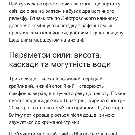
Цей куточок не просто точка на мапі – це портал у
світ, де рівнина раптом набуває драматичного
рельєфу. Близькість до Дністровського каньйону
дозволяє комбінувати поїздку з рафтингом чи
прогулянками каньйоном, роблячи Тернопільщину
ідеальним маршрутом на вихідні.
Параметри сили: висота,
каскади та могутність води
Три каскади – верхній потужний, середній
грайливий, нижній спокійний – створюють
симфонію звуків, від гучного реву до шепоту. Повна
висота падіння досягає 16 метрів, ширина фронту –
20 метрів, а площа пам’ятки природи – 0,7 гектара.
Влітку потік розширюється після дощів, зимою
звужується до крижаної стрічки.
Щоб уявити масштаб, уявіть Ніагару в мініатюрі,