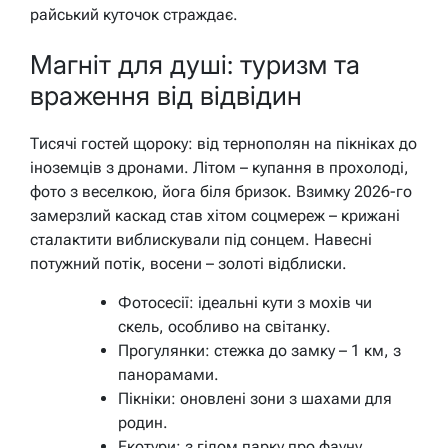
райський куточок страждає.
Магніт для душі: туризм та
враження від відвідин
Тисячі гостей щороку: від тернополян на пікніках до
іноземців з дронами. Літом – купання в прохолоді,
фото з веселкою, йога біля бризок. Взимку 2026-го
замерзлий каскад став хітом соцмереж – крижані
сталактити виблискували під сонцем. Навесні
потужний потік, восени – золоті відблиски.
Фотосесії: ідеальні кути з мохів чи
скель, особливо на світанку.
Прогулянки: стежка до замку – 1 км, з
панорамами.
Пікніки: оновлені зони з шахами для
родин.
Екотури: з гідом парку про фауну.