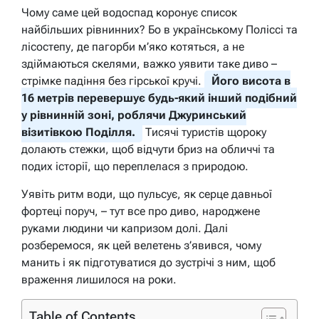
Чому саме цей водоспад коронує список
найбільших рівнинних? Бо в українському Поліссі та
лісостепу, де пагорби м’яко котяться, а не
здіймаються скелями, важко уявити таке диво –
стрімке падіння без гірської кручі.
Його висота в
16 метрів перевершує будь-який інший подібний
у рівнинній зоні, роблячи Джуринський
візитівкою Поділля.
Тисячі туристів щороку
долають стежки, щоб відчути бриз на обличчі та
подих історії, що переплелася з природою.
Уявіть ритм води, що пульсує, як серце давньої
фортеці поруч, – тут все про диво, народжене
руками людини чи капризом долі. Далі
розберемося, як цей велетень з’явився, чому
манить і як підготуватися до зустрічі з ним, щоб
враження лишилося на роки.
Table of Contents