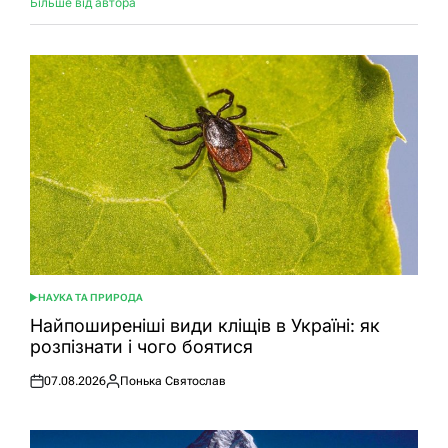
Більше від автора
НАУКА ТА ПРИРОДА
ОПУБЛІКУВАТИ
У
Найпоширеніші види кліщів в Україні: як
розпізнати і чого боятися
07.08.2026
Понька Святослав
Оприлюднено
Опубліковано