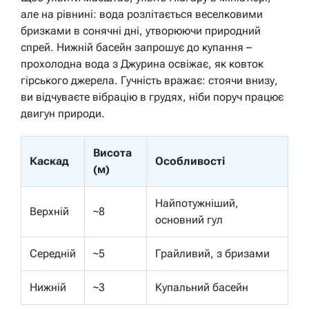
але на рівнині: вода розлітається веселковими
бризками в сонячні дні, утворюючи природний
спрей. Нижній басейн запрошує до купання –
прохолодна вода з Джурина освіжає, як ковток
гірського джерела. Гучність вражає: стоячи внизу,
ви відчуваєте вібрацію в грудях, ніби поруч працює
двигун природи.
Висота
Каскад
Особливості
(м)
Найпотужніший,
Верхній
~8
основний гул
Середній
~5
Грайливий, з бризами
Нижній
~3
Купальний басейн