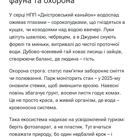
фауна та охорона
У серці НПП «Дністровський каньйон» водоспад
оживає птахами – сорокопудками, що гніздяться в
кущах, чи козодоями над водою ввечері. Луки
цвітуть шавлією, чебрецем, а в Джурині снують
форелі та миньки, витривалі до чистої проточної
води. Дубово-ясеневий гай ховає лисиць і зайців,
створюючи баланс, де людина – гість.
Охорона строга: статус пам’ятки забороняє сміття
чи полювання. Парк моніторить стан – у 2025-му
оновили стежки, щоб зменшити ерозію. Навесні
повінь збагачує ґрунт, восени листя годує комах.
Це не просто краса, а живий організм, де вода –
кровоносна система.
Така екосистема надихає на усвідомлений туризм:
беріть фотоапарат, а не пластик. Тут вчаться
поважати природу, бо один недбалий крок – і