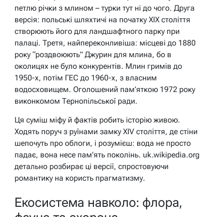
петлю річки з млином – турки тут ні до чого. Друга
версія: польські шляхтичі на початку XIX століття
створюють його для ландшафтного парку при
палаці. Третя, найпереконливіша: місцеві до 1880
року “роздвоюють” Джурин для млина, бо в
околицях не було конкурентів. Млин гримів до
1950-х, потім ГЕС до 1960-х, з власним
водосховищем. Оголошений пам’яткою 1972 року
виконкомом Тернопільської ради.
Ця суміш міфу й фактів робить історію живою.
Ходять поруч з руїнами замку XIV століття, де стіни
шепочуть про облоги, і розумієш: вода не просто
падає, вона несе пам’ять поколінь. uk.wikipedia.org
детально розбирає ці версії, спростовуючи
романтику на користь прагматизму.
Екосистема навколо: флора,