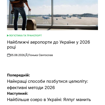
ЛОГІСТИКА ТА ТРАНСПОРТ
ОПУБЛІКУВАТИ
У
Найближчі аеропорти до України у 2026
році
05.08.2026
Понька Святослав
Оприлюднено
Опубліковано
Навігація
Попередній:
записів
Найкращі способи позбутися целюліту:
ефективні методи 2026
Наступний:
Найбільше озеро в Україні: Ялпуг манить