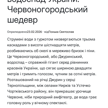
Червоногородський
шедевр
Оприлюднено
23.02.2026
від
Понька Святослав
Струмені води з гуркотом низвергаються трьома
каскадами з висоти шістнадцяти метрів,
розбиваючись об скелі в мереживо бризок і піни.
Це Червоногородський, або Джуринський,
водоспад – справжній гігант серед рівнинних
красенів України, що сягає шириною двадцяти
метрів і гримить голосом, чутним за сотні метрів.
Розташований на річці Джурин у серці
Тернопільщини, між селами Нирків та Устечко
Чортківського району, він прикрашає урочище
Червоне, ніби природний амфітеатр, де вода грає
головну роль у вічному спектаклі.