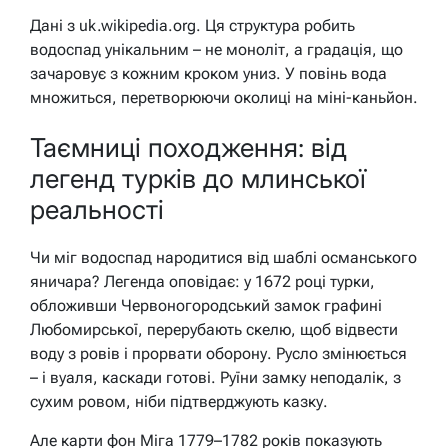
Дані з uk.wikipedia.org. Ця структура робить
водоспад унікальним – не моноліт, а градація, що
зачаровує з кожним кроком униз. У повінь вода
множиться, перетворюючи околиці на міні-каньйон.
Таємниці походження: від
легенд турків до млинської
реальності
Чи міг водоспад народитися від шаблі османського
яничара? Легенда оповідає: у 1672 році турки,
обложивши Червоногородський замок графині
Любомирської, перерубають скелю, щоб відвести
воду з ровів і прорвати оборону. Русло змінюється
– і вуаля, каскади готові. Руїни замку неподалік, з
сухим ровом, ніби підтверджують казку.
Але карти фон Міга 1779–1782 років показують