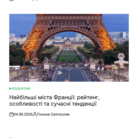
Оприлюднено
Опубліковано
ПОДОРОЖІ
ОПУБЛІКУВАТИ
У
Найбільші міста Франції: рейтинг,
особливості та сучасні тенденції
04.08.2026
Понька Святослав
Оприлюднено
Опубліковано