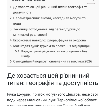
Де ховається цей рівнинний титан: географія та
доступність
Параметри сили: висота, каскади та могутність
води
Таємниці походження: від легенд турків до
млинської реальності
Екосистема навколо: флора, фауна та охорона
Магніт для душі: туризм та враження від відвідин
Поради для відвідувачів: як насолодитися без
шкоди
Сьогоднішній портрет: оновлення та виклики 2026
Де ховається цей рівнинний
титан: географія та доступність
Річка Джурин, приток могутнього Дністра, несе свої
води через мальовничі луки Тернопільської області,
а водоспад раптово перериває її спокійний плин.