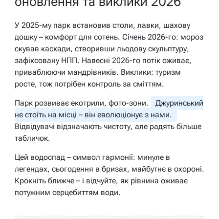
оновлення та виклики 2026
У 2025-му парк встановив столи, лавки, шахову
дошку – комфорт для сотень. Січень 2026-го: мороз
скував каскади, створивши льодову скульптуру,
зафіксовану НПП. Навесні 2026-го потік оживає,
приваблюючи мандрівників. Виклики: туризм
росте, тож потрібен контроль за сміттям.
Парк розвиває екотрили, фото-зони.
Джуринський
не стоїть на місці – він еволюціонує з нами.
Відвідувачі відзначають чистоту, але радять більше
табличок.
Цей водоспад – символ гармонії: минуле в
легендах, сьогодення в бризах, майбутнє в охороні.
Крокніть ближче – і відчуйте, як рівнина оживає
потужним серцебиттям води.