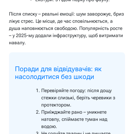
Після списку – реальні емоції: шум заворожує, бриз
лікує стрес. Це місце, де час сповільнюється, а
душа наповнюється свободою. Популярність росте
– у 2025-му додали інфраструктуру, щоб витримати
навалу.
Поради для відвідувачів: як
насолодитися без шкоди
Перевіряйте погоду: після дощу
стежки слизькі, беріть черевики з
протектором.
Приїжджайте рано – уникнете
натовпу, спіймаєте туман над
водою.
Не годуйте тварин і не лишаєте