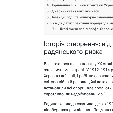
Порівняння з іншими гігантами Укра
Сучасний стан і виклики часу
Легенди, події та культурне значення
Як відвідати: практичні поради для м
Цікаві факти про Мерефо-Херсонс
Історія створення: ві
радянського ривка
Все почалося ще на початку XX стол
залізничні магістралі. У 1912–1914
Херсонської лінії, і робітники закла
світова війна й революційні катакл
встановили всі опори, але прольоти т
сиротливо, як недобудовані мрії.
Радянська влада оживила ідею в 19
лівобережжя для дільниці Лоцманс