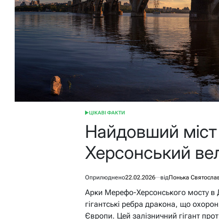
ЦІКАВІ ФАКТИ
ОПУБЛІКУВАТИ
У
Найдовший міст 
Херсонський ве
Оприлюднено
22.02.2026
від
Понька Святосла
Арки Мерефо-Херсонського мосту в Д
гігантські ребра дракона, що охорон
Європи. Цей залізничний гігант про