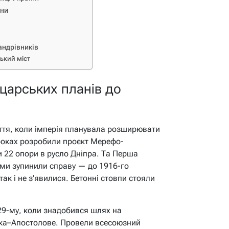
їни
андрівників
ький міст
д царських планів до
іття, коли імперія планувала розширювати
 роках розробили проєкт Мерефо-
ли 22 опори в русло Дніпра. Та Перша
ізми зупинили справу — до 1916-го
ак і не з’явилися. Бетонні стовпи стояли
29-му, коли знадобився шлях на
ька–Апостолове. Провели всесоюзний