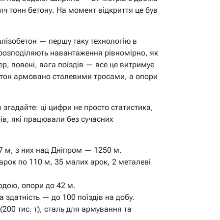
яч тонн бетону. На момент відкриття це був
лізобетон — першу таку технологію в
розподіляють навантаження рівномірно, як
ер, повені, вага поїздів — все це витримує
етон армовано сталевими тросами, а опори
згадайте: ці цифри не просто статистика,
рів, які працювали без сучасних
 м, з них над Дніпром — 1250 м.
арок по 110 м, 35 малих арок, 2 металеві
одою, опори до 42 м.
 здатність — до 100 поїздів на добу.
(200 тис. т), сталь для армування та