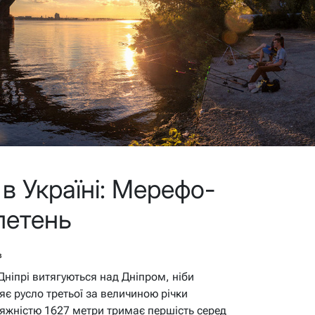
в Україні: Мерефо-
летень
в
ніпрі витягуються над Дніпром, ніби
яє русло третьої за величиною річки
тяжністю 1627 метри тримає першість серед