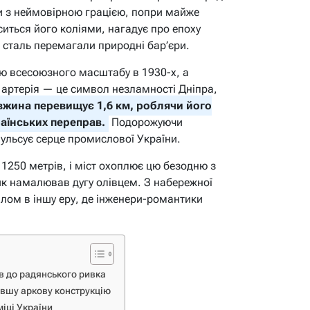
ги з неймовірною грацією, попри майже
оситься його коліями, нагадує про епоху
і сталь перемагали природні бар’єри.
єю всесоюзного масштабу в 1930-х, а
а артерія — це символ незламності Дніпра,
вжина перевищує 1,6 км, роблячи його
аїнських переправ.
Подорожуючи
пульсує серце промислової України.
 1250 метрів, і міст охоплює цю безодню з
ик намалював дугу олівцем. З набережної
лом в іншу еру, де інженери-романтики
ів до радянського ривка
овшу аркову конструкцію
міці України