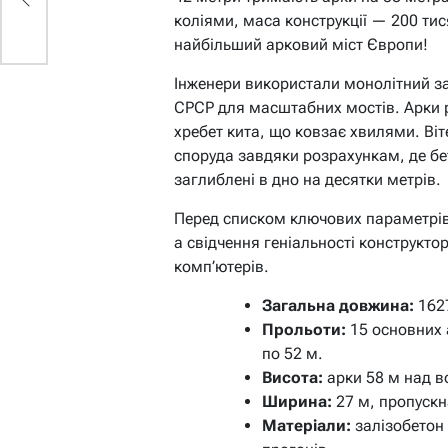
коліями, маса конструкції — 200 тис
найбільший арковий міст Європи!
Інженери використали монолітний за
СРСР для масштабних мостів. Арки 
хребет кита, що ковзає хвилями. Віт
споруда завдяки розрахункам, де б
заглиблені в дно на десятки метрів.
Перед списком ключових параметрів 
а свідчення геніальності конструкто
комп’ютерів.
Загальна довжина:
1627
Прольоти:
15 основних 
по 52 м.
Висота:
арки 58 м над в
Ширина:
27 м, пропускна
Матеріали:
залізобетон 