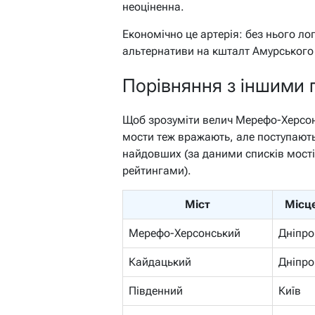
неоціненна.
Економічно це артерія: без нього ло
альтернативи на кшталт Амурського (
Порівняння з іншими г
Щоб зрозуміти велич Мерефо-Херсонс
мости теж вражають, але поступають
найдовших (за даними списків мості
рейтингами).
Міст
Місц
Мерефо-Херсонський
Дніпро
Кайдацький
Дніпро
Південний
Київ