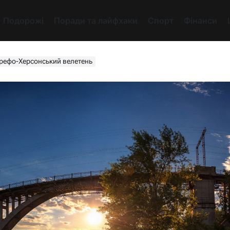
Подорожі
Поради та лайфхаки
Спорт
Фінанси
ерефо-Херсонський велетень