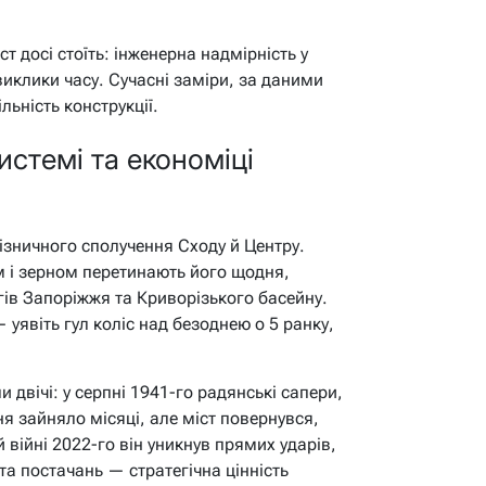
ст досі стоїть: інженерна надмірність у
виклики часу. Сучасні заміри, за даними
льність конструкції.
истемі та економіці
ізничного сполучення Сходу й Центру.
м і зерном перетинають його щодня,
гів Запоріжжя та Криворізького басейну.
уявіть гул коліс над безоднею о 5 ранку,
и двічі: у серпні 1941-го радянські сапери,
ня зайняло місяці, але міст повернувся,
війні 2022-го він уникнув прямих ударів,
а постачань — стратегічна цінність