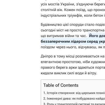
усіх мостів України, з’єднуючи бере
столітній вік. Кожен поїзд, що прон
індустріальних тріумфів, коли бетон 
Будівництво цієї споруди стало поді
сьогодні міст не просто транспортн
що витримав війни та час.
Його до
беззаперечним лідером серед укр
поїздом через нього, відчуваєш, як 
Дніпро в тому місці розливається на
елегантною простотою, ніби художн
правого берега арки здаються порта
кидали виклик силі води й вітру.
Table of Contents
Історія створення: від царських план
Інженерні дива: як побудовано найд
Роль у транспортній системі та еконо