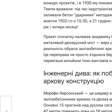
конкурс проєктів, і в 1930-му понов
Темпи вражали: під час індустріаліза
заливали бетон “ударними” методами
жовтня 1932-го о 15:30, а 21 грудня
рік і чотири місяці!
Проєкт спочатку належав академіку 
металевий двоярусний міст — верх д
реальність обрала залізобетонні ар
Ця переправа не просто з’єднала бе
перевізши мільйони тонн вантажів н
Інженерні дива: як п
аркову конструкцію
Мерефо-Херсонський — це шедевр а
залізобетонними арками та двома м
Основні 15 прогонів над руслом сяг
42 метри тримають арки на 58 метр