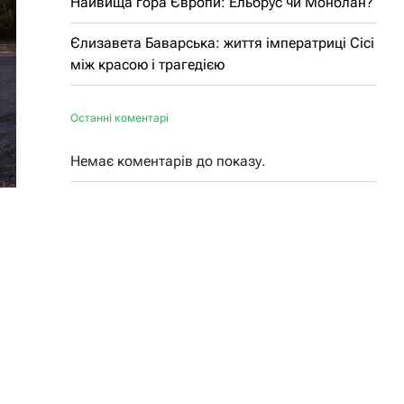
Найвища гора Європи: Ельбрус чи Монблан?
Єлизавета Баварська: життя імператриці Сісі
між красою і трагедією
Останні коментарі
Немає коментарів до показу.