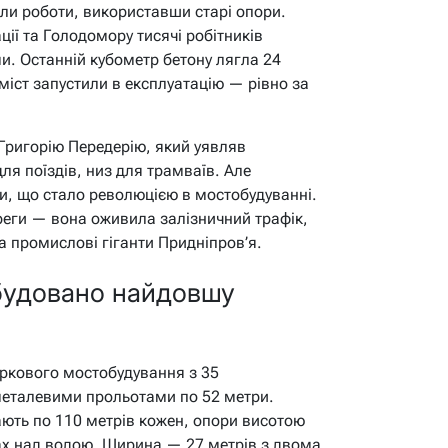
или роботи, використавши старі опори.
ції та Голодомору тисячі робітників
. Останній кубометр бетону лягла 24
 міст запустили в експлуатацію — рівно за
Григорію Передерію, який уявляв
ля поїздів, низ для трамваїв. Але
ки, що стало революцією в мостобудуванні.
реги — вона оживила залізничний трафік,
а промислові гіганти Придніпров’я.
обудовано найдовшу
ркового мостобудування з 35
еталевими прольотами по 52 метри.
ають по 110 метрів кожен, опори висотою
ах над водою. Ширина — 27 метрів з двома