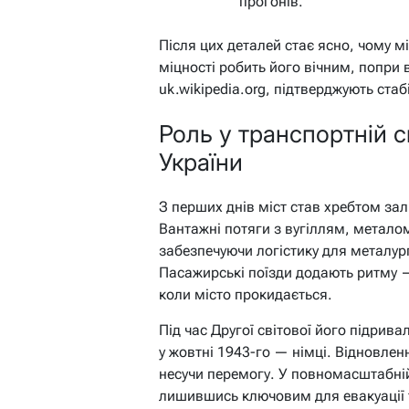
прогонів.
Після цих деталей стає ясно, чому мі
міцності робить його вічним, попри 
uk.wikipedia.org, підтверджують стабі
Роль у транспортній с
України
З перших днів міст став хребтом зал
Вантажні потяги з вугіллям, метало
забезпечуючи логістику для металур
Пасажирські поїзди додають ритму — 
коли місто прокидається.
Під час Другої світової його підривал
у жовтні 1943-го — німці. Відновлен
несучи перемогу. У повномасштабній 
лишившись ключовим для евакуації т