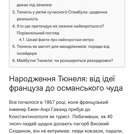
дихає під землею
Тюнель у ритмі сучасного Стамбула: щоденна
реальність
Хто ще претендує на звання найкоротшого?
Порівняльний погляд
Цікаві факти про найкоротше метро
Тюнель як магніт для мандрівників: поради від
інсайдера
Майбутнє Тюнеля: чи розшириться рекордсмен?
Народження Тюнеля: від ідеї
француза до османського чуда
Все почалося в 1867 році, коли французький
інженер Ежен-Анрі Гаванд прибув до
Константинополя як турист. Побачивши, як 40
тисяч людей щодня долають пагорб Високий
Сходинок, він не витримав: люди ковзали, падали,