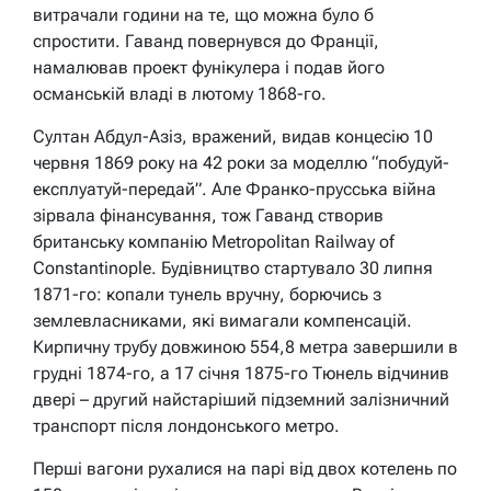
витрачали години на те, що можна було б
спростити. Гаванд повернувся до Франції,
намалював проект фунікулера і подав його
османській владі в лютому 1868-го.
Султан Абдул-Азіз, вражений, видав концесію 10
червня 1869 року на 42 роки за моделлю “побудуй-
експлуатуй-передай”. Але Франко-прусська війна
зірвала фінансування, тож Гаванд створив
британську компанію Metropolitan Railway of
Constantinople. Будівництво стартувало 30 липня
1871-го: копали тунель вручну, борючись з
землевласниками, які вимагали компенсацій.
Кирпичну трубу довжиною 554,8 метра завершили в
грудні 1874-го, а 17 січня 1875-го Тюнель відчинив
двері – другий найстаріший підземний залізничний
транспорт після лондонського метро.
Перші вагони рухалися на парі від двох котелень по