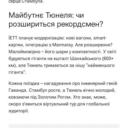
серце Стамбула.
Майбутнє Тюнеля: чи
розшириться рекордсмен?
İETT планує модернізацію: нові вагони, smart-
картки, інтеграцію з Marmaray. Але розширення?
Малоймовірно – його шарм у компактності. У світі
будуються гіганти на кшталт Шанхайського (800+
км), але Тюнель тримається за нішу “найменшого
гіганта”.
Кожна поїздка – нагадування про інженерний геній
Гаванда. Стамбул росте, а Тюнель вічно молодий,
ковзаючи під Золотим Рогом. Хто знає, може,
скоро з’явиться віртуальний тур для глобальної
аудиторії.