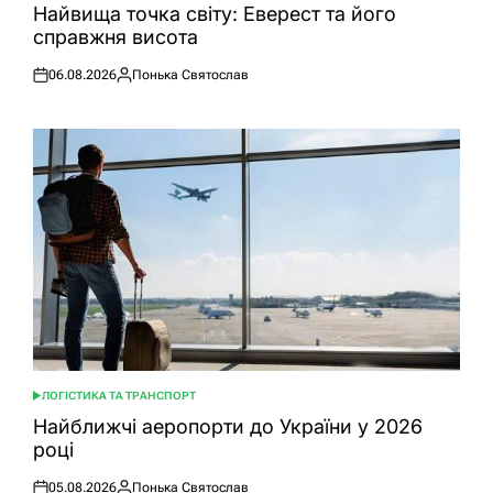
У
Найвища точка світу: Еверест та його
справжня висота
06.08.2026
Понька Святослав
Оприлюднено
Опубліковано
ЛОГІСТИКА ТА ТРАНСПОРТ
ОПУБЛІКУВАТИ
У
Найближчі аеропорти до України у 2026
році
05.08.2026
Понька Святослав