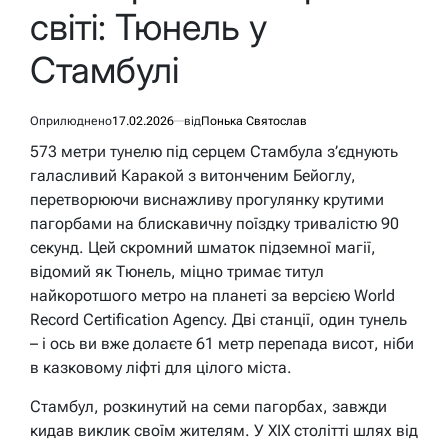
світі: Тюнель у
Стамбулі
Оприлюднено
17.02.2026
від
Понька Святослав
573 метри тунелю під серцем Стамбула з’єднують
галасливий Каракой з витонченим Бейоглу,
перетворюючи виснажливу прогулянку крутими
пагорбами на блискавичну поїздку тривалістю 90
секунд. Цей скромний шматок підземної магії,
відомий як Тюнель, міцно тримає титул
найкоротшого метро на планеті за версією World
Record Certification Agency. Дві станції, один тунель
– і ось ви вже долаєте 61 метр перепада висот, ніби
в казковому ліфті для цілого міста.
Стамбул, розкинутий на семи пагорбах, завжди
кидав виклик своїм жителям. У XIX столітті шлях від