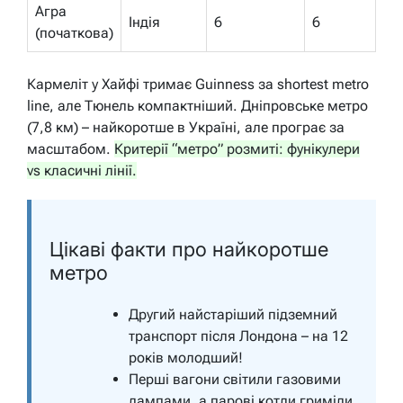
Агра
Індія
6
6
(початкова)
Кармеліт у Хайфі тримає Guinness за shortest metro
line, але Тюнель компактніший. Дніпровське метро
(7,8 км) – найкоротше в Україні, але програє за
масштабом.
Критерії “метро” розмиті: фунікулери
vs класичні лінії.
Цікаві факти про найкоротше
метро
Другий найстаріший підземний
транспорт після Лондона – на 12
років молодший!
Перші вагони світили газовими
лампами, а парові котли гриміли,