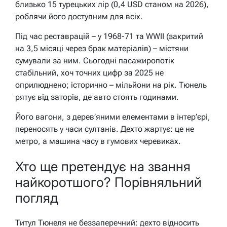
близько 15 турецьких лір (0,4 USD станом на 2026),
роблячи його доступним для всіх.
Під час реставрацій – у 1968-71 та WWII (закритий
на 3,5 місяці через брак матеріалів) – містяни
сумували за ним. Сьогодні пасажиропотік
стабільний, хоч точних цифр за 2025 не
оприлюднено; історично – мільйони на рік. Тюнель
рятує від заторів, де авто стоять годинами.
Його вагони, з дерев’яними елементами в інтер’єрі,
переносять у часи султанів. Дехто жартує: це не
метро, а машина часу в гумових черевиках.
Хто ще претендує на звання
найкоротшого? Порівняльний
погляд
Титул Тюнеля не беззаперечний: дехто відносить