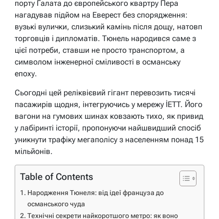
порту Галата до європейського квартру Пера
нагадував підйом на Еверест без спорядження:
вузькі вулички, слизький камінь після дощу, натовп
торговців і дипломатів. Тюнель народився саме з
цієї потреби, ставши не просто транспортом, а
символом інженерної сміливості в османську
епоху.
Сьогодні цей реліквієвий гігант перевозить тисячі
пасажирів щодня, інтегруючись у мережу İETT. Його
вагони на гумових шинах ковзають тихо, як привид
у лабіринті історії, пропонуючи найшвидший спосіб
уникнути трафіку мегаполісу з населенням понад 15
мільйонів.
Table of Contents
Народження Тюнеля: від ідеї француза до
османського чуда
Технічні секрети найкоротшого метро: як воно