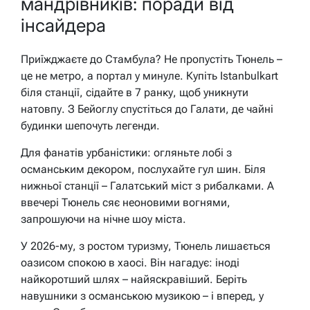
мандрівників: поради від
інсайдера
Приїжджаєте до Стамбула? Не пропустіть Тюнель –
це не метро, а портал у минуле. Купіть Istanbulkart
біля станції, сідайте в 7 ранку, щоб уникнути
натовпу. З Бейоглу спустіться до Галати, де чайні
будинки шепочуть легенди.
Для фанатів урбаністики: огляньте лобі з
османським декором, послухайте гул шин. Біля
нижньої станції – Галатський міст з рибалками. А
ввечері Тюнель сяє неоновими вогнями,
запрошуючи на нічне шоу міста.
У 2026-му, з ростом туризму, Тюнель лишається
оазисом спокою в хаосі. Він нагадує: іноді
найкоротший шлях – найяскравіший. Беріть
навушники з османською музикою – і вперед, у