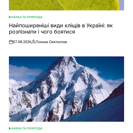
НАУКА ТА ПРИРОДА
ОПУБЛІКУВАТИ
У
Найпоширеніші види кліщів в Україні: як
розпізнати і чого боятися
07.08.2026
Понька Святослав
Оприлюднено
Опубліковано
НАУКА ТА ПРИРОДА
ОПУБЛІКУВАТИ