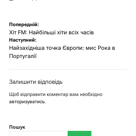
Оприлюднено
Опубліковано
Навігація
Попередній:
записів
Хіт FM: Найбільші хіти всіх часів
Наступний:
Найзахідніша точка Європи: мис Рока в
Португалії
Залишити відповідь
Щоб відправити коментар вам необхідно
авторизуватись
.
Пошук