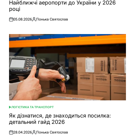
У
Найближчі аеропорти до України у 2026
році
05.08.2026
Понька Святослав
Оприлюднено
Опубліковано
ЛОГІСТИКА ТА ТРАНСПОРТ
ОПУБЛІКУВАТИ
У
Як дізнатися, де знаходиться посилка:
детальний гайд 2026
28.04.2026
Понька Святослав
Оприлюднено
Опубліковано