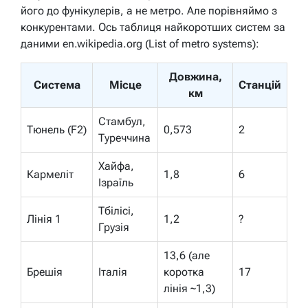
його до фунікулерів, а не метро. Але порівняймо з
конкурентами. Ось таблиця найкоротших систем за
даними en.wikipedia.org (List of metro systems):
Довжина,
Система
Місце
Станцій
км
Стамбул,
Тюнель (F2)
0,573
2
Туреччина
Хайфа,
Кармеліт
1,8
6
Ізраїль
Тбілісі,
Лінія 1
1,2
?
Грузія
13,6 (але
Брешія
Італія
коротка
17
лінія ~1,3)