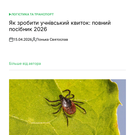
ЛОГІСТИКА ТА ТРАНСПОРТ
ОПУБЛІКУВАТИ
У
Як зробити учнівський квиток: повний
посібник 2026
15.04.2026
Понька Святослав
Оприлюднено
Опубліковано
Більше від автора