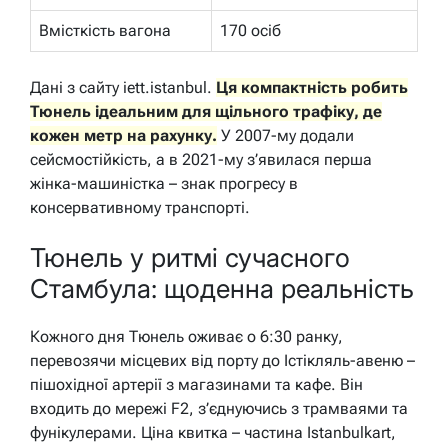
Вмісткість вагона
170 осіб
Дані з сайту iett.istanbul.
Ця компактність робить
Тюнель ідеальним для щільного трафіку, де
кожен метр на рахунку.
У 2007-му додали
сейсмостійкість, а в 2021-му з’явилася перша
жінка-машиністка – знак прогресу в
консервативному транспорті.
Тюнель у ритмі сучасного
Стамбула: щоденна реальність
Кожного дня Тюнель оживає о 6:30 ранку,
перевозячи місцевих від порту до Істікляль-авеню –
пішохідної артерії з магазинами та кафе. Він
входить до мережі F2, з’єднуючись з трамваями та
фунікулерами. Ціна квитка – частина Istanbulkart,