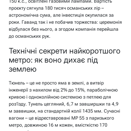
150 к.с., освітлені газовими лампами. Вартість
проєкту сягнула 180 тисяч османських лір –
астрономічна сума, але інвестиція окупилася за
роки. Гаванд так і не побачив торжества: церемонія
відбулася без нього, а згодом компанія перейшла
до османських рук.
Технічні секрети найкоротшого
метро: як воно дихає під
землею
Тюнель – це не просто яма в землі, а витвір
інженерії з нахилом від 2% до 15%, параболічною
кривою і одноколійною системою з петлею для
роз’їзду. Тунель цегляний, 6,7 м завширшки та 4,9
м заввишки, на стандартній колії 1435 мм. Сучасні
вагони – це відреставровані MP 55 з паризького
метро, довжиною 16 м кожен, вмісткістю 170