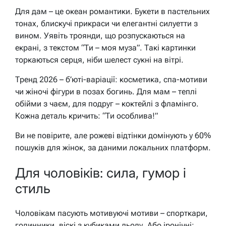
Для дам – це океан романтики. Букети в пастельних
тонах, блискучі прикраси чи елегантні силуетти з
вином. Уявіть троянди, що розпускаються на
екрані, з текстом “Ти – моя муза”. Такі картинки
торкаються серця, ніби шелест сукні на вітрі.
Тренд 2026 – б’юті-варіації: косметика, спа-мотиви
чи жіночі фігури в позах богинь. Для мам – теплі
обійми з чаєм, для подруг – коктейлі з фламінго.
Кожна деталь кричить: “Ти особлива!”
Ви не повірите, але рожеві відтінки домінують у 60%
пошуків для жінок, за даними локальних платформ.
Для чоловіків: сила, гумор і
стиль
Чоловікам пасують мотивуючі мотиви – спорткари,
годинники, віскі з кубиками льоду. Або іронічні: