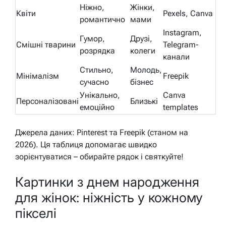
Ніжно,
Жінки,
Квіти
Pexels, Canva
романтично
мами
Instagram,
Гумор,
Друзі,
Смішні тварини
Telegram-
розрядка
колеги
канали
Стильно,
Молодь,
Мінімалізм
Freepik
сучасно
бізнес
Унікально,
Canva
Персоналізовані
Близькі
емоційно
templates
Джерела даних: Pinterest та Freepik (станом на
2026). Ця таблиця допомагає швидко
зорієнтуватися – обирайте рядок і святкуйте!
Картинки з днем народження
для жінок: ніжність у кожному
пікселі