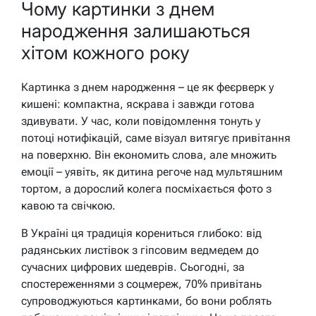
Чому картинки з днем
народження залишаються
хітом кожного року
Картинка з днем народження – це як феєрверк у
кишені: компактна, яскрава і завжди готова
здивувати. У час, коли повідомлення тонуть у
потоці нотифікацій, саме візуал витягує привітання
на поверхню. Він економить слова, але множить
емоції – уявіть, як дитина регоче над мультяшним
тортом, а дорослий колега посміхається фото з
кавою та свічкою.
В Україні ця традиція корениться глибоко: від
радянських листівок з гіпсовим ведмедем до
сучасних цифрових шедеврів. Сьогодні, за
спостереженнями з соцмереж, 70% привітань
супроводжуються картинками, бо вони роблять