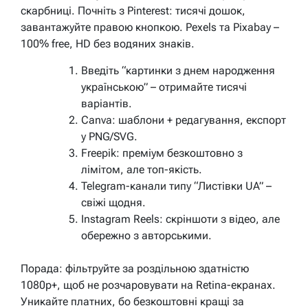
скарбниці. Почніть з Pinterest: тисячі дошок,
завантажуйте правою кнопкою. Pexels та Pixabay –
100% free, HD без водяних знаків.
Введіть “картинки з днем народження
українською” – отримайте тисячі
варіантів.
Canva: шаблони + редагування, експорт
у PNG/SVG.
Freepik: преміум безкоштовно з
лімітом, але топ-якість.
Telegram-канали типу “Листівки UA” –
свіжі щодня.
Instagram Reels: скріншоти з відео, але
обережно з авторськими.
Порада: фільтруйте за роздільною здатністю
1080p+, щоб не розчаровувати на Retina-екранах.
Уникайте платних, бо безкоштовні кращі за