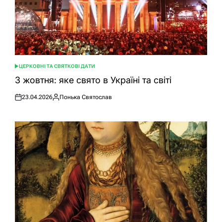
ЦЕРКОВНІ ТА СВЯТКОВІ ДАТИ
ОПУБЛІКУВАТИ
У
3 жовтня: яке свято в Україні та світі
23.04.2026
Понька Святослав
Оприлюднено
Опубліковано