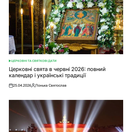
ЦЕРКОВНІ ТА СВЯТКОВІ ДАТИ
ОПУБЛІКУВАТИ
У
Церковні свята в червні 2026: повний
календар і українські традиції
25.04.2026
Понька Святослав
Оприлюднено
Опубліковано