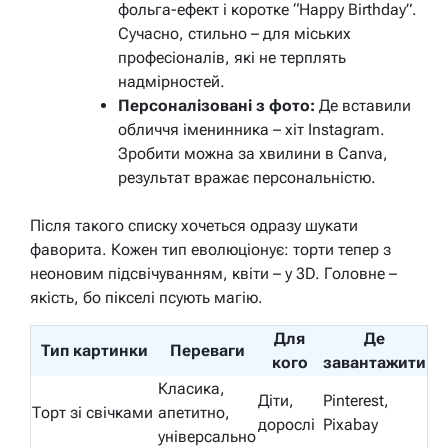
фольга-ефект і коротке “Happy Birthday”.
Сучасно, стильно – для міських
професіоналів, які не терплять
надмірностей.
Персоналізовані з фото:
Де вставили
обличчя іменинника – хіт Instagram.
Зробити можна за хвилини в Canva,
результат вражає персональністю.
Після такого списку хочеться одразу шукати
фаворита. Кожен тип еволюціонує: торти тепер з
неоновим підсвічуванням, квіти – у 3D. Головне –
якість, бо пікселі псують магію.
Для
Де
Тип картинки
Переваги
кого
завантажити
Класика,
Діти,
Pinterest,
Торт зі свічками
апетитно,
дорослі
Pixabay
універсально