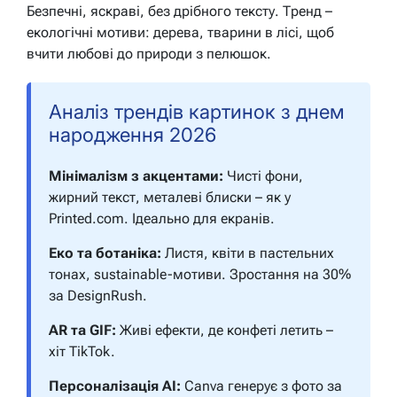
Безпечні, яскраві, без дрібного тексту. Тренд –
екологічні мотиви: дерева, тварини в лісі, щоб
вчити любові до природи з пелюшок.
Аналіз трендів картинок з днем
народження 2026
Мінімалізм з акцентами:
Чисті фони,
жирний текст, металеві блиски – як у
Printed.com. Ідеально для екранів.
Еко та ботаніка:
Листя, квіти в пастельних
тонах, sustainable-мотиви. Зростання на 30%
за DesignRush.
AR та GIF:
Живі ефекти, де конфеті летить –
хіт TikTok.
Персоналізація AI:
Canva генерує з фото за