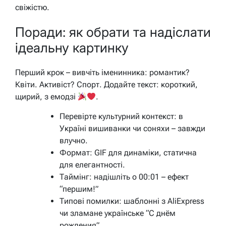
свіжістю.
Поради: як обрати та надіслати
ідеальну картинку
Перший крок – вивчіть іменинника: романтик?
Квіти. Активіст? Спорт. Додайте текст: короткий,
щирий, з емодзі
.
Перевірте культурний контекст: в
Україні вишиванки чи соняхи – завжди
влучно.
Формат: GIF для динаміки, статична
для елегантності.
Таймінг: надішліть о 00:01 – ефект
“першим!”
Типові помилки: шаблонні з AliExpress
чи зламане українське “С днём
рождения”.