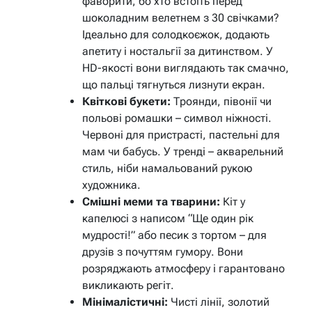
фаворити, бо хто встоїть перед
шоколадним велетнем з 30 свічками?
Ідеально для солодкоєжок, додають
апетиту і ностальгії за дитинством. У
HD-якості вони виглядають так смачно,
що пальці тягнуться лизнути екран.
Квіткові букети:
Троянди, півонії чи
польові ромашки – символ ніжності.
Червоні для пристрасті, пастельні для
мам чи бабусь. У тренді – акварельний
стиль, ніби намальований рукою
художника.
Смішні меми та тварини:
Кіт у
капелюсі з написом “Ще один рік
мудрості!” або песик з тортом – для
друзів з почуттям гумору. Вони
розряджають атмосферу і гарантовано
викликають регіт.
Мінімалістичні:
Чисті лінії, золотий