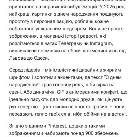
привітання на справжній вибух емоцій. У 2026 році
найкращі картинки з днем народження поєднують
простоту з персоналізацією, роблячи кожне
побажання унікальним шедевром. Вони не просто
зображення, а маленькі історії радості, які
розлітаються в чатах Телеграму чи Instagram,
викликаючи посмішки на обличчях іменинників від
Львова до Одеси.
Серед лідерів – мінімалістичні дизайни з жирним
шрифтом і золотими акцентами, де текст “З днем
народження!” грає головну роль, ніби зірка на
сцені. Або динамічні GIF з анімованими конфеті, що
ідеально пасують для молодих друзів, які цінують
рух і енергію. Ці картинки не просто красиві – вони
передають тепло твоїх слів, ніби обійми на відстані.
Згідно з даними Pinterest, дошки з такими
зображеннями набирають понад 900 збережень