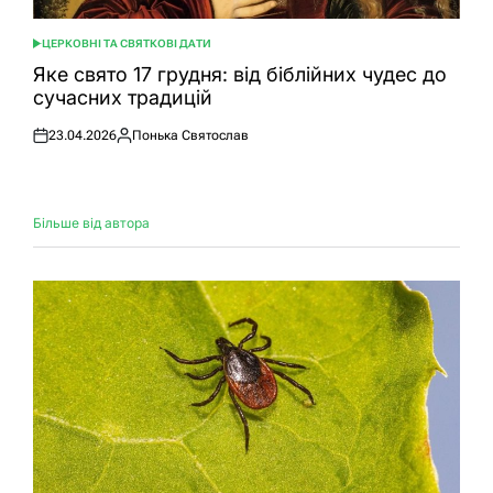
ЦЕРКОВНІ ТА СВЯТКОВІ ДАТИ
ОПУБЛІКУВАТИ
У
Яке свято 17 грудня: від біблійних чудес до
сучасних традицій
23.04.2026
Понька Святослав
Оприлюднено
Опубліковано
Більше від автора