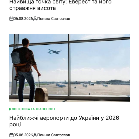
Найвища точка світу: Еверест та його
справжня висота
06.08.2026
Понька Святослав
Оприлюднено
Опубліковано
ЛОГІСТИКА ТА ТРАНСПОРТ
ОПУБЛІКУВАТИ
У
Найближчі аеропорти до України у 2026
році
05.08.2026
Понька Святослав
Оприлюднено
Опубліковано