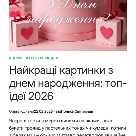
ЦЕРКОВНІ ТА СВЯТКОВІ ДАТИ
ОПУБЛІКУВАТИ
У
Найкращі картинки з
днем народження: топ-
ідеї 2026
Оприлюднено
22.02.2026
від
Понька Святослав
Яскраві торти з мерехтливими свічками, ніжні
букети троянд у пастельних тонах чи кумедні котики
з балаками – ось що миттєво перетворює звичайне