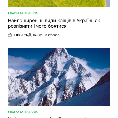
НАУКА ТА ПРИРОДА
ОПУБЛІКУВАТИ
У
Найпоширеніші види кліщів в Україні: як
розпізнати і чого боятися
07.08.2026
Понька Святослав
Оприлюднено
Опубліковано
НАУКА ТА ПРИРОДА
ОПУБЛІКУВАТИ
У