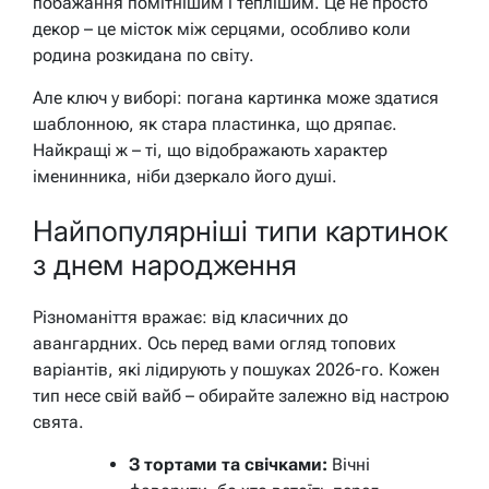
побажання помітнішим і теплішим. Це не просто
декор – це місток між серцями, особливо коли
родина розкидана по світу.
Але ключ у виборі: погана картинка може здатися
шаблонною, як стара пластинка, що дряпає.
Найкращі ж – ті, що відображають характер
іменинника, ніби дзеркало його душі.
Найпопулярніші типи картинок
з днем народження
Різноманіття вражає: від класичних до
авангардних. Ось перед вами огляд топових
варіантів, які лідирують у пошуках 2026-го. Кожен
тип несе свій вайб – обирайте залежно від настрою
свята.
З тортами та свічками:
Вічні