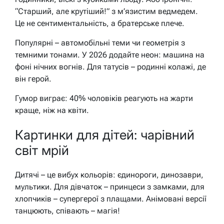
“Старший, але крутіший!” з м’язистим ведмедем.
Це не сентиментальність, а братерське плече.
Популярні – автомобільні теми чи геометрія з
темними тонами. У 2026 додайте неон: машина на
фоні нічних вогнів. Для татусів – родинні колажі, де
він герой.
Гумор виграє: 40% чоловіків реагують на жарти
краще, ніж на квіти.
Картинки для дітей: чарівний
світ мрій
Дитячі – це вибух кольорів: єдинороги, динозаври,
мультики. Для дівчаток – принцеси з замками, для
хлопчиків – супергерої з плащами. Анімовані версії
танцюють, співають – магія!