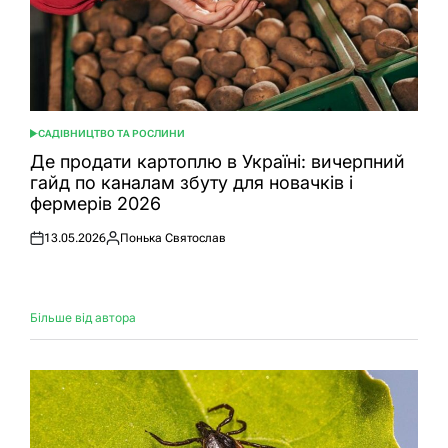
САДІВНИЦТВО ТА РОСЛИНИ
ОПУБЛІКУВАТИ
У
Де продати картоплю в Україні: вичерпний
гайд по каналам збуту для новачків і
фермерів 2026
13.05.2026
Понька Святослав
Оприлюднено
Опубліковано
Більше від автора