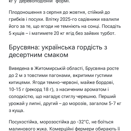
кг у “деревоподібній” формі.
Плодоношення з серпня до жовтня, стійкий до
грибків і посухи. Влітку 2025-го садівники хвалили
його за те, що ягоди не темніють на сонці. Посадіть
5 кущів – і матимете 20 кг ягід без зайвих турбот.
Брусвяна: українська гордість з
десертним смаком
Виведена в Житомирській області, Брусвяна росте
до 2 м з товстими пагонами, вкритими густими
китицями. Ягоди темно-червоні, майже бордові,
10-15 г (рекорд 18 г), з насиченим ароматом і
солодкістю, що нагадує стиглу черешню. Перший
урожай у липні, другий – до морозів, загалом 5-7 кг
з куща.
Посухостійка, морозостійка до -32°C, не боїться
малинового жука. Комерційні фермери обирають її