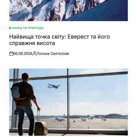
НАУКА ТА ПРИРОДА
ОПУБЛІКУВАТИ
У
Найвища точка світу: Еверест та його
справжня висота
06.08.2026
Понька Святослав
Оприлюднено
Опубліковано