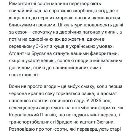
Ремонтантні сорти малини перетворюють
звичайний сад на справжню скарбницю ягід, де з
кінця літа до перших морозів пагони вкриваються
блискучими гронами. Ці культури плодоносять двічі
за сезон – спочатку на дворічних пагонах у липні, а
потім на однорічних аж до жовтня, даючи в
середньому 3-6 кг з куща в українських умовах.
Атлант чи Брусвяна стануть вашими фаворитами,
якщо шукаєте великі, солодкі плоди з мінімальним
доглядом, стійкі до наших мінливих зим і
спекотних літ.
Вони не просто ягоди – це вибух смаку, коли перша
червона крапля соку торкається язика, а аромат
наповнює повітря сонячного саду. У 2026 році
селекціонери акцентують на штамбових формах, як
Королівський Пінгвін, що нагадують міні-дерева, і
транспортабельних гібридах на кшталт Зюгани.
Розповідаю про топ-сорти, які перевершують старі