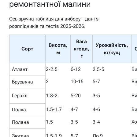
ремонтантної малини
Ось зручна таблиця для вибору – дані з
розплідників та тестів 2025-2026.
Вага
Висота,
Урожайність,
Сорт
ягоди,
С
м
кг/кущ
г
Атлант
2-2.5
6-12
2.5-5
Ви
2
10-15
5-7
Ві
Брусвяна
Геракл
1.8-2
5-20
3-5
Ви
1.5-1.7
4-7
4-6
Ви
Полка
1.5
3-5
3-4
Х
Полана
Зюгана
1.5-1.9
5-7
До 9
Ві