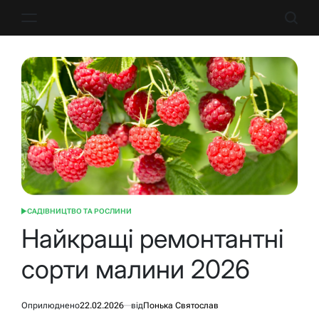
Перейти
до
вмісту
САДІВНИЦТВО ТА РОСЛИНИ
ОПУБЛІКУВАТИ
У
Найкращі ремонтантні
сорти малини 2026
Оприлюднено
22.02.2026
від
Понька Святослав