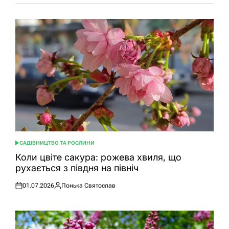
САДІВНИЦТВО ТА РОСЛИНИ
ОПУБЛІКУВАТИ
У
Коли цвіте сакура: рожева хвиля, що
рухається з півдня на північ
01.07.2026
Понька Святослав
Оприлюднено
Опубліковано