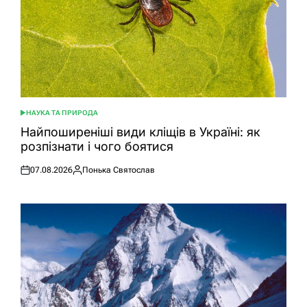
НАУКА ТА ПРИРОДА
ОПУБЛІКУВАТИ
У
Найпоширеніші види кліщів в Україні: як
розпізнати і чого боятися
07.08.2026
Понька Святослав
Оприлюднено
Опубліковано