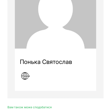
Понька Святослав
Вам також може сподобатися