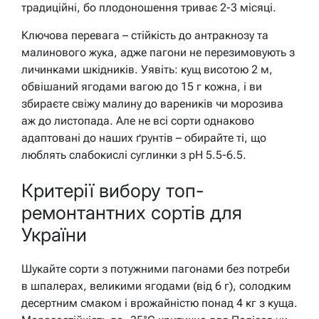
традиційні, бо плодоношення триває 2-3 місяці.
Ключова перевага – стійкість до антракнозу та
малинового жука, адже пагони не перезимовують з
личинками шкідників. Уявіть: кущ висотою 2 м,
обвішаний ягодами вагою до 15 г кожна, і ви
збираєте свіжу малину до вареників чи морозива
аж до листопада. Але не всі сорти однаково
адаптовані до наших ґрунтів – обирайте ті, що
люблять слабокислі суглинки з pH 5.5-6.5.
Критерії вибору топ-
ремонтантних сортів для
України
Шукайте сорти з потужними пагонами без потреби
в шпалерах, великими ягодами (від 6 г), солодким
десертним смаком і врожайністю понад 4 кг з куща.