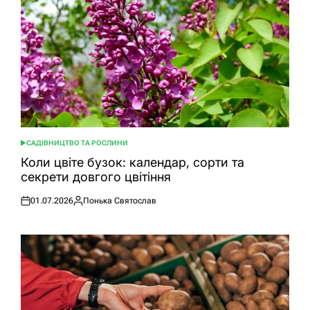
САДІВНИЦТВО ТА РОСЛИНИ
ОПУБЛІКУВАТИ
У
Коли цвіте бузок: календар, сорти та
секрети довгого цвітіння
01.07.2026
Понька Святослав
Оприлюднено
Опубліковано