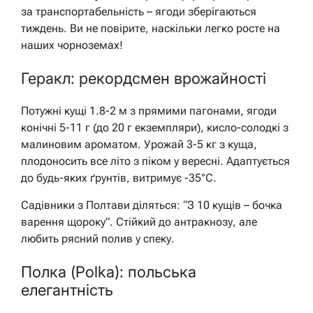
за транспортабельність – ягоди зберігаються
тиждень. Ви не повірите, наскільки легко росте на
наших чорноземах!
Геракл: рекордсмен врожайності
Потужні кущі 1.8-2 м з прямими пагонами, ягоди
конічні 5-11 г (до 20 г екземпляри), кисло-солодкі з
малиновим ароматом. Урожай 3-5 кг з куща,
плодоносить все літо з піком у вересні. Адаптується
до будь-яких ґрунтів, витримує -35°C.
Садівники з Полтави діляться: “З 10 кущів – бочка
варення щороку”. Стійкий до антракнозу, але
любить рясний полив у спеку.
Полка (Polka): польська
елегантність