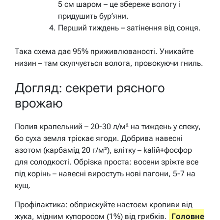
5 см шаром – це збереже вологу і
придушить бур’яни.
Перший тиждень – затінення від сонця.
Така схема дає 95% приживлюваності. Уникайте
низин – там скупчується волога, провокуючи гниль.
Догляд: секрети рясного
врожаю
Полив крапельний – 20-30 л/м² на тиждень у спеку,
бо суха земля тріскає ягоди. Добрива навесні
азотом (карбамід 20 г/м²), влітку – kalій+фосфор
для солодкості. Обрізка проста: восени зріжте все
під корінь – навесні виростуть нові пагони, 5-7 на
кущ.
Профілактика: обприскуйте настоєм кропиви від
жука, мідним купоросом (1%) від грибків.
Головне