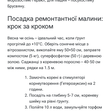
морозостійкі Геракл, для півдня – посухостійку
Брусвяну.
Посадка ремонтантної малини:
крок за кроком
Весна чи осінь – ідеальний час, коли ґрунт
прогрітий до +10°C. Оберіть сонячне місце з
вітрозахистом, викопайте яму 50×50 см, заправте
компостом (5 кг), суперфосфатом (50 г) і деревною
золою. Саджанці з кореневою порослю – 40-50 см
між ними, рядки на 1.5 м.
Замочіть корені в стимуляторі
корнеутворення (Гетероауксин) на 2
години.
Посадіть на глибину 5-7 см, кореневу
шийку на рівні ґрунту.
Полійте 10 л води, замульчуйте торфом