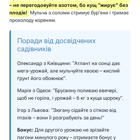
– не перегодовуйте азотом, бо кущ “жирує” без
плодів!
Мульча з соломи стримує бур’яни і тримає
прохолоду кореням.
Поради від досвідчених
садівників
Олександр з Київщини: “Атлант на сонці дає
мега-урожай, але мульчуйте хвоєю – кислий
ґрунт його обожнює”.
Марія з Одеси: “Брусвяну поливаю ввечері,
щоб не горіла, і урожай – 6 кг з куща щороку”.
Ігор з Львова: “Зюгану сідайте з сіткою від
птахів – вони її розграбують за день!”
Бонус:
Для другого урожаю не зрізайте
пагони минулого року – отримаєте бонус у