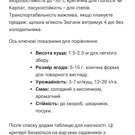
Морозостійкість до -35°C критична для Полісся чи
Карпат, посухостійкість – для степів.
Транспортабельність важлива, якщо плануєте
продаж: щільна м’якоть Зюгани витримує 4 дні без
холодильника.
Ось ключові показники для порівняння:
Висота куща:
1.5-2.5 м для легкого
збору.
Розмір ягоди:
5-15 г, конічна форма
для товарного вигляду.
Урожайність:
3-7 кг/кущ, 12-20 т/га.
Смак:
солодкий з кислинкою,
ароматний.
Стійкість:
до хвороб, шкідників,
посухи.
Після списку додам таблицю для наочності. Ці
критерії базуються на відгуках садівників з