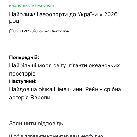
ЛОГІСТИКА ТА ТРАНСПОРТ
ОПУБЛІКУВАТИ
У
Найближчі аеропорти до України у 2026
році
05.08.2026
Понька Святослав
Оприлюднено
Опубліковано
Навігація
Попередній:
записів
Найбільші моря світу: гіганти океанських
просторів
Наступний:
Найдовша річка Німеччини: Рейн – срібна
артерія Європи
Залишити відповідь
Щоб відправити коментар вам необхідно