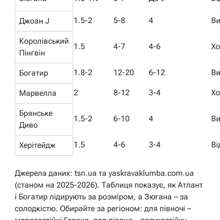
1.5-2
5-8
4
Ви
Джоан J
Королівський
1.5
4-7
4-6
Х
Пінгвін
1.8-2
12-20
6-12
Ви
Богатир
2
8-12
3-4
Х
Марвелла
Брянське
1.5-2
6-10
4
Ви
Диво
1.5
4-6
3-4
Ві
Херітейдж
Джерела даних: tsn.ua та yaskravaklumba.com.ua
(станом на 2025-2026). Таблиця показує, як Атлант
і Богатир лідирують за розміром, а Зюгана – за
солодкістю. Обирайте за регіоном: для півночі –