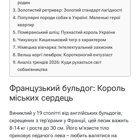
родин
Золотистий ретривер: Золотий стандарт лагідності
Популярні породи собак в Україні: Маленькі герої
квартир
Померанський шпіц: Пухнастий король України
Чихуахуа: Кишеньковий тигр з характером
Німецька вівчарка: Інтелектуальний захисник
Вельш коргі пемброк: Коротконогий ентузіаст
Аналіз трендів 2026: Куди рухається світ
собаківництва
Французький бульдог: Король
міських сердець
Виниклий у 19 столітті від англійських бульдогів,
скрещених з тер’єрами у Франції, цей песик важить
8-14 кг і росте до 30 см. Його м’язисте тіло
приховує ледачого лева – любить валятися на