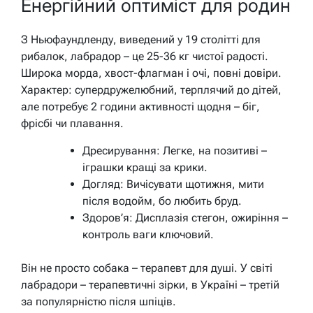
Енергійний оптиміст для родин
З Ньюфаундленду, виведений у 19 столітті для
рибалок, лабрадор – це 25-36 кг чистої радості.
Широка морда, хвост-флагман і очі, повні довіри.
Характер: супердружелюбний, терплячий до дітей,
але потребує 2 години активності щодня – біг,
фрісбі чи плавання.
Дресирування: Легке, на позитиві –
іграшки кращі за крики.
Догляд: Вичісувати щотижня, мити
після водойм, бо любить бруд.
Здоров’я: Дисплазія стегон, ожиріння –
контроль ваги ключовий.
Він не просто собака – терапевт для душі. У світі
лабрадори – терапевтичні зірки, в Україні – третій
за популярністю після шпіців.