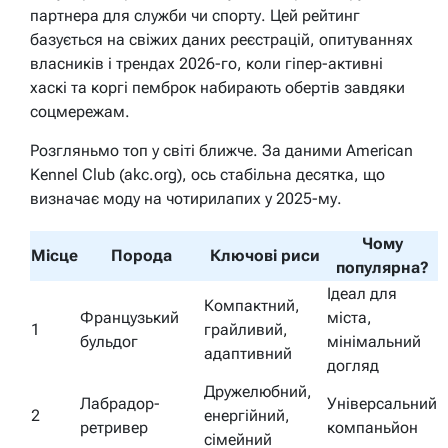
партнера для служби чи спорту. Цей рейтинг
базується на свіжих даних реєстрацій, опитуваннях
власників і трендах 2026-го, коли гіпер-активні
хаскі та коргі пемброк набирають обертів завдяки
соцмережам.
Розгляньмо топ у світі ближче. За даними American
Kennel Club (akc.org), ось стабільна десятка, що
визначає моду на чотирилапих у 2025-му.
Чому
Місце
Порода
Ключові риси
популярна?
Ідеал для
Компактний,
Французький
міста,
1
грайливий,
бульдог
мінімальний
адаптивний
догляд
Дружелюбний,
Лабрадор-
Універсальний
2
енергійний,
ретривер
компаньйон
сімейний