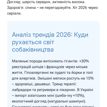
Догляд: шерсть середня, активність висока.
Здоров’я: спина – не перегодовуйте. Хіт 2026 через
серіали.
Аналіз трендів 2026: Куди
рухається світ
собаківництва
Маленькі породи витісняють гігантів: +30%
реєстрацій шпіців і французів через міське
життя. Гіпоалергенні як пуделі та йорки в топі
для алергіків. Змішані метиси ростуть на 15%
– здоровіші, дешевші. Тренд терапії:
лабрадори та ретривери в лікарнях. В Україні
– імпорт азіатських міні (шиба-іну +10%),
екологічний догляд (натуральні шампуні).
Соцмережі диктують: коргі та бульдоги вірусні.