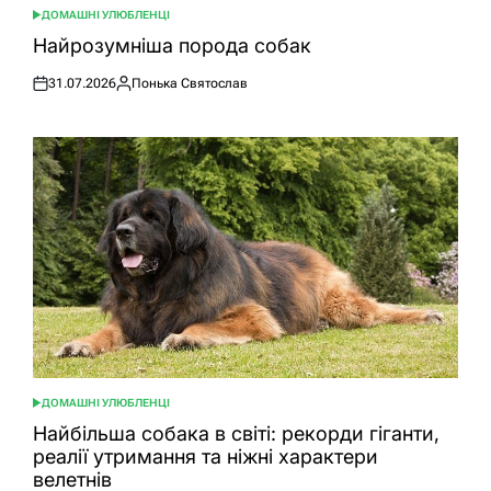
ДОМАШНІ УЛЮБЛЕНЦІ
ОПУБЛІКУВАТИ
У
Найрозумніша порода собак
31.07.2026
Понька Святослав
Оприлюднено
Опубліковано
ДОМАШНІ УЛЮБЛЕНЦІ
ОПУБЛІКУВАТИ
У
Найбільша собака в світі: рекорди гіганти,
реалії утримання та ніжні характери
велетнів