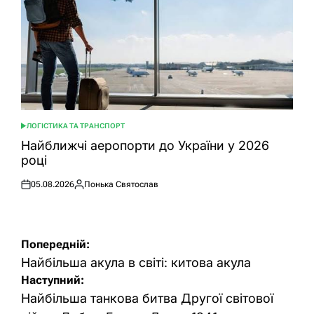
ЛОГІСТИКА ТА ТРАНСПОРТ
ОПУБЛІКУВАТИ
У
Найближчі аеропорти до України у 2026
році
05.08.2026
Понька Святослав
Оприлюднено
Опубліковано
Навігація
Попередній:
записів
Найбільша акула в світі: китова акула
Наступний:
Найбільша танкова битва Другої світової