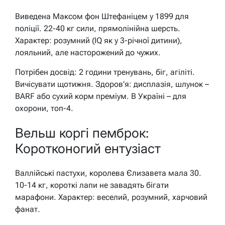
Виведена Максом фон Штефаніцем у 1899 для
поліції. 22-40 кг сили, прямолінійна шерсть.
Характер: розумний (IQ як у 3-річної дитини),
лояльний, але насторожений до чужих.
Потрібен досвід: 2 години тренувань, біг, агіліті.
Вичісувати щотижня. Здоров’я: дисплазія, шлунок –
BARF або сухий корм преміум. В Україні – для
охорони, топ-4.
Вельш коргі пемброк:
Коротконогий ентузіаст
Валлійські пастухи, королева Єлизавета мала 30.
10-14 кг, короткі лапи не завадять бігати
марафони. Характер: веселий, розумний, харчовий
фанат.