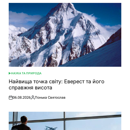
НАУКА ТА ПРИРОДА
ОПУБЛІКУВАТИ
У
Найвища точка світу: Еверест та його
справжня висота
06.08.2026
Понька Святослав
Оприлюднено
Опубліковано