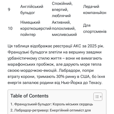
Спокійний,
Англійський
Ледачий
9
впертий,
бульдог
компаньйон
люблячий
Німецький
Активний,
Для
10
короткошерстий
полохливий,
спортсменів
пойнтер
мисливський
Ця таблиця відображає реєстрації AKC за 2025 рік.
Французькі бульдоги злетіли на вершину завдяки
урбаністичному стилю життя – вони не вимагають
марафонських пробіжок, але дарують море тепла
своєю мордочкою-емоцій. Лабрадори, попри
втрату корони, тримають 30% ринку в США, бо їхня
енергія запалює родини від Нью-Йорка до Техасу.
Table of Contents
Французький бульдог: Король міських сердець
Лабрадор-ретривер: Енергійний оптиміст для