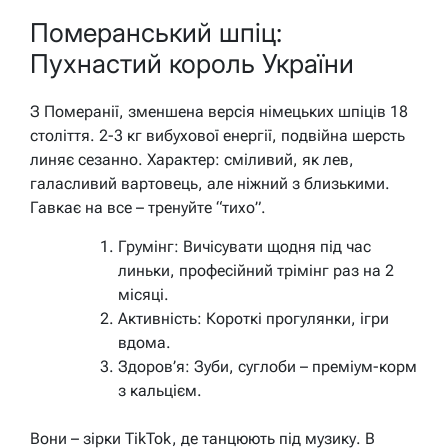
Померанський шпіц:
Пухнастий король України
З Померанії, зменшена версія німецьких шпіців 18
століття. 2-3 кг вибухової енергії, подвійна шерсть
линяє сезанно. Характер: сміливий, як лев,
галасливий вартовець, але ніжний з близькими.
Гавкає на все – тренуйте “тихо”.
Грумінг: Вичісувати щодня під час
линьки, професійний трімінг раз на 2
місяці.
Активність: Короткі прогулянки, ігри
вдома.
Здоров’я: Зуби, суглоби – преміум-корм
з кальцієм.
Вони – зірки TikTok, де танцюють під музику. В