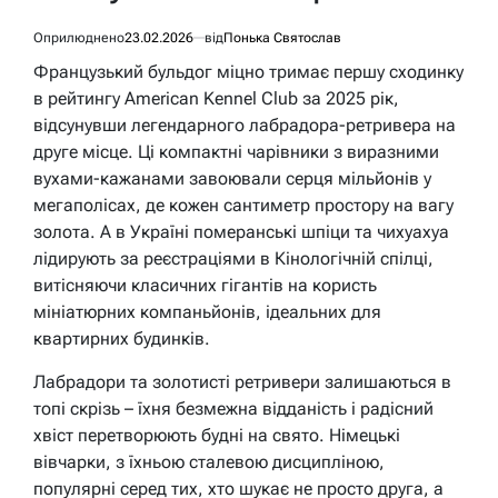
Оприлюднено
23.02.2026
від
Понька Святослав
Французький бульдог міцно тримає першу сходинку
в рейтингу American Kennel Club за 2025 рік,
відсунувши легендарного лабрадора-ретривера на
друге місце. Ці компактні чарівники з виразними
вухами-кажанами завоювали серця мільйонів у
мегаполісах, де кожен сантиметр простору на вагу
золота. А в Україні померанські шпіци та чихуахуа
лідирують за реєстраціями в Кінологічній спілці,
витісняючи класичних гігантів на користь
мініатюрних компаньйонів, ідеальних для
квартирних будинків.
Лабрадори та золотисті ретривери залишаються в
топі скрізь – їхня безмежна відданість і радісний
хвіст перетворюють будні на свято. Німецькі
вівчарки, з їхньою сталевою дисципліною,
популярні серед тих, хто шукає не просто друга, а