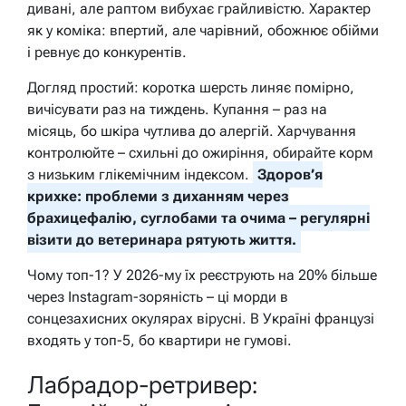
дивані, але раптом вибухає грайливістю. Характер
як у коміка: впертий, але чарівний, обожнює обійми
і ревнує до конкурентів.
Догляд простий: коротка шерсть линяє помірно,
вичісувати раз на тиждень. Купання – раз на
місяць, бо шкіра чутлива до алергій. Харчування
контролюйте – схильні до ожиріння, обирайте корм
з низьким глікемічним індексом.
Здоров’я
крихке: проблеми з диханням через
брахицефалію, суглобами та очима – регулярні
візити до ветеринара рятують життя.
Чому топ-1? У 2026-му їх реєструють на 20% більше
через Instagram-зоряність – ці морди в
сонцезахисних окулярах вірусні. В Україні французі
входять у топ-5, бо квартири не гумові.
Лабрадор-ретривер: