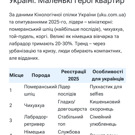
Україні: Маленькі герої квартир
За даними Кінологічної спілки України (uku.com.ua)
та опитуваннями 2025-го, лідери – мініатюрні:
померанський шпіц (найбільше послідів), чихуахуа,
той-пудель, коргі. Великі як німецька вівчарка та
лабрадор тримають 20-30%. Тренд – через
урбанізацію та кризу, люди обирають компактних,
але відданих.
Реєстрації
Особливості
Місце
Порода
2025
для українців
Померанський
Лідер
Пухнастик для
1
шпіц
послідів
selfies
Гладко/
Кишеньковий
2
Чихуахуа
довгошерста
охоронець
Лабрадор-
Стабільний
Сімейний
3
ретривер
топ
улюбленець
Німецька
Службова