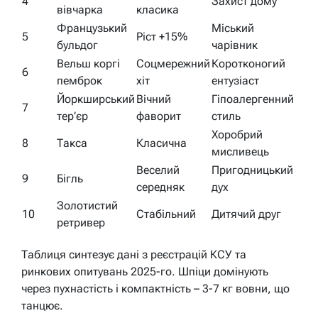
4
Захист дому
вівчарка
класика
Французький
Міський
5
Ріст +15%
бульдог
чарівник
Вельш коргі
Соцмережний
Коротконогий
6
пемброк
хіт
ентузіаст
Йоркширський
Вічний
Гіпоалергенний
7
тер’єр
фаворит
стиль
Хоробрий
8
Такса
Класична
мисливець
Веселий
Пригодницький
9
Бігль
середняк
дух
Золотистий
10
Стабільний
Дитячий друг
ретривер
Таблиця синтезує дані з реєстрацій КСУ та
ринкових опитувань 2025-го. Шпіци домінують
через пухнастість і компактність – 3-7 кг вовни, що
танцює.