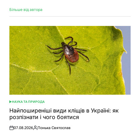
Більше від автора
НАУКА ТА ПРИРОДА
ОПУБЛІКУВАТИ
У
Найпоширеніші види кліщів в Україні: як
розпізнати і чого боятися
07.08.2026
Понька Святослав
Оприлюднено
Опубліковано