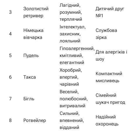
Лагідний,
Золотистий
Дитячий друг
3
розумний,
ретривер
№1
терплячий
Інтелектуал,
Німецька
Службова
4
захисник,
вівчарка
зірка
лояльний
Гіпоалергенний,
Для алергіків і
5
Пудель
кмітливий,
шоу
елегантний
Хоробрий,
Компактний
6
Такса
впертий,
мисливець
чарівний
Веселий,
Сімейний
7
Бігль
полюбосний,
шукач пригод
витривалий
Сильний,
Надійний
8
Ротвейлер
впевнений,
охоронець
відданий