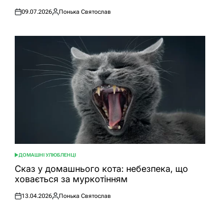
09.07.2026
Понька Святослав
Оприлюднено
Опубліковано
ДОМАШНІ УЛЮБЛЕНЦІ
ОПУБЛІКУВАТИ
У
Сказ у домашнього кота: небезпека, що
ховається за муркотінням
13.04.2026
Понька Святослав
Оприлюднено
Опубліковано