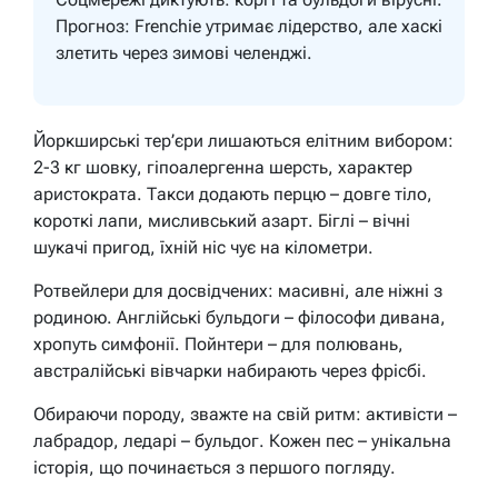
Прогноз: Frenchie утримає лідерство, але хаскі
злетить через зимові челенджі.
Йоркширські тер’єри лишаються елітним вибором:
2-3 кг шовку, гіпоалергенна шерсть, характер
аристократа. Такси додають перцю – довге тіло,
короткі лапи, мисливський азарт. Біглі – вічні
шукачі пригод, їхній ніс чує на кілометри.
Ротвейлери для досвідчених: масивні, але ніжні з
родиною. Англійські бульдоги – філософи дивана,
хропуть симфонії. Пойнтери – для полювань,
австралійські вівчарки набирають через фрісбі.
Обираючи породу, зважте на свій ритм: активісти –
лабрадор, ледарі – бульдог. Кожен пес – унікальна
історія, що починається з першого погляду.