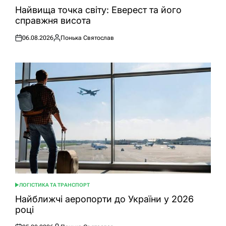
У
Найвища точка світу: Еверест та його
справжня висота
06.08.2026
Понька Святослав
Оприлюднено
Опубліковано
ЛОГІСТИКА ТА ТРАНСПОРТ
ОПУБЛІКУВАТИ
У
Найближчі аеропорти до України у 2026
році