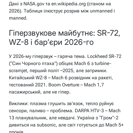
Дані з NASA.gov та en.wikipedia.org (станом на
2026). Таблиця ілюструє розрив між unmanned і
manned.
Гіперзвукове майбутнє: SR-72,
WZ-8 і бар’єри 2026-го
У 2026-му гіперзвук – гаряча тема. Lockheed SR-72
(“Син Чорного птаха”) обіцяє Mach 6 з turbine-
scramjet, перший політ ~2025, але затримки.
Китайський WZ-8 – Mach 6 розвідник на ракеті,
тестований 2021. Boom Overture – Mach 1,7
пасажирський, але не гіпер.
Виклики: плазма глушить зв’язок, тепло руйнує
сенсори, паливо – проблема. DARPA HTV-3 – Mach
13 планувальник, але невдачі. Україна з “Гром”-2
дивиться на subsonic, але світ готується до Mach 5+
дронів.