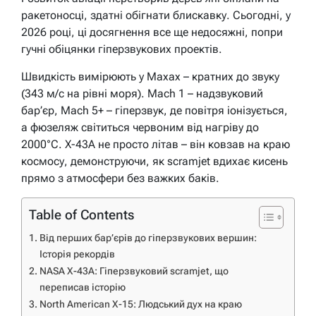
ракетоносці, здатні обігнати блискавку. Сьогодні, у
2026 році, ці досягнення все ще недосяжні, попри
гучні обіцянки гіперзвукових проектів.
Швидкість вимірюють у Махах – кратних до звуку
(343 м/с на рівні моря). Mach 1 – надзвуковий
бар’єр, Mach 5+ – гіперзвук, де повітря іонізується,
а фюзеляж світиться червоним від нагріву до
2000°C. X-43A не просто літав – він ковзав на краю
космосу, демонструючи, як scramjet вдихає кисень
прямо з атмосфери без важких баків.
Table of Contents
Від перших бар’єрів до гіперзвукових вершин:
Історія рекордів
NASA X-43A: Гіперзвуковий scramjet, що
переписав історію
North American X-15: Людський дух на краю