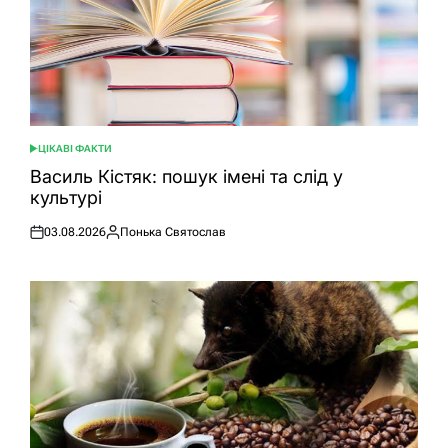
ЦІКАВІ ФАКТИ
ОПУБЛІКУВАТИ
У
Василь Кістяк: пошук імені та слід у
культурі
03.08.2026
Понька Святослав
Оприлюднено
Опубліковано