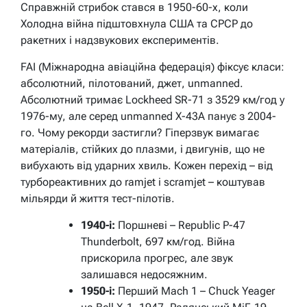
Справжній стрибок стався в 1950-60-х, коли
Холодна війна підштовхнула США та СРСР до
ракетних і надзвукових експериментів.
FAI (Міжнародна авіаційна федерація) фіксує класи:
абсолютний, пілотований, джет, unmanned.
Абсолютний тримає Lockheed SR-71 з 3529 км/год у
1976-му, але серед unmanned X-43A панує з 2004-
го. Чому рекорди застигли? Гіперзвук вимагає
матеріалів, стійких до плазми, і двигунів, що не
вибухають від ударних хвиль. Кожен перехід – від
турбореактивних до ramjet і scramjet – коштував
мільярди й життя тест-пілотів.
1940-і:
Поршневі – Republic P-47
Thunderbolt, 697 км/год. Війна
прискорила прогрес, але звук
залишався недосяжним.
1950-і:
Перший Mach 1 – Chuck Yeager