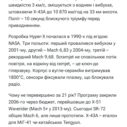
швидкістю 3 км/с, змішується з воднем і вибухає,
штовхаючи X-43A до 10 870 км/год на 33 км висоти.
Політ – 10 секунд блискучого тріумфу перед
приводненням.
Розробка Hyper-X почалася в 1990-х під егідою
NASA. Три польоти: перший провалився вибухом у
2001-му, другий – Mach 6,83 у 2004-му, третій –
рекордний Mach 9,68. Scramjet не сповільнює потік
повітря, на відміну від ramjet, – це ключ до
гіперзвуку. Корпус з вугле-ceрамikи витримував
1800°C, сенсори фіксували плазму, що блокувала
радіо.
Чому не перевершено за 21 рік? Програму закрили
2006-го через бюджет, перейшовши до X-51
Waverider (Mach 5+ у 2013-му). Сьогодні SR-72
обіцяє Mach 6, але лише прототипи. X-43A – еталон
для МіГ-41 чи китайських Tengyun.