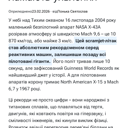
Оприлюднено
23.02.2026
від
Понька Святослав
У небі над Тихим океаном 16 листопада 2004 року
маленький безпілотний апарат NASA X-43A
розірвав атмосферу зі швидкістю Mach 9,6 – це 10
870 км/год, або майже 3 км/с.
Цей scramjet-літак
став абсолютним рекордсменом серед
реактивних машин, залишивши позаду всі
пілотовані гіганти.
Його політ тривав лише 10
секунд, але зафіксований Guinness World Records як
найшвидший джет у історії. А для пілотованих
апаратів корону тримає North American X-15 з Mach
6,7 у 1967 році.
Ці рекорди не просто цифри – вони народжені з
титанових сплавів, що плавляться від тертя,
двигунів, які ковтають повітря на гіперзвуку, і
сміливості інженерів, які кинули виклик фізиці.
Розвиток авіації перетворив дерев’яні біплани на