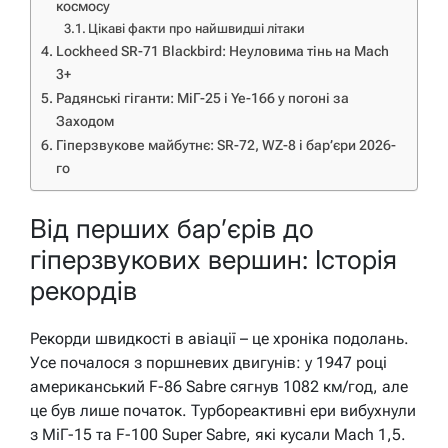
космосу
Цікаві факти про найшвидші літаки
Lockheed SR-71 Blackbird: Неуловима тінь на Mach
3+
Радянські гіганти: МіГ-25 і Ye-166 у погоні за
Заходом
Гіперзвукове майбутнє: SR-72, WZ-8 і бар’єри 2026-
го
Від перших бар’єрів до
гіперзвукових вершин: Історія
рекордів
Рекорди швидкості в авіації – це хроніка подолань.
Усе почалося з поршневих двигунів: у 1947 році
американський F-86 Sabre сягнув 1082 км/год, але
це був лише початок. Турбореактивні ери вибухнули
з МіГ-15 та F-100 Super Sabre, які кусали Mach 1,5.