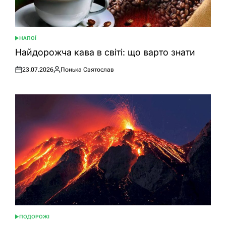
НАПОЇ
ОПУБЛІКУВАТИ
У
Найдорожча кава в світі: що варто знати
23.07.2026
Понька Святослав
Оприлюднено
Опубліковано
ПОДОРОЖІ
ОПУБЛІКУВАТИ