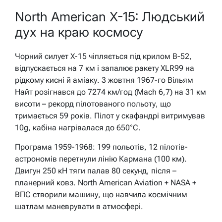
North American X-15: Людський
дух на краю космосу
Чорний силует X-15 чіпляється під крилом B-52,
відпускається на 7 км і запалює ракету XLR99 на
рідкому кисні й аміаку. 3 жовтня 1967-го Вільям
Найт розігнався до 7274 км/год (Mach 6,7) на 31 км
висоти – рекорд пілотованого польоту, що
тримається 59 років. Пілот у скафандрі витримував
10g, кабіна нагрівалася до 650°C.
Програма 1959-1968: 199 польотів, 12 пілотів-
астрономів перетнули лінію Кармана (100 км).
Двигун 250 кН тяги палав 80 секунд, після –
планерний ковз. North American Aviation + NASA +
ВПС створили машину, що навчила космічним
шатлам маневрувати в атмосфері.