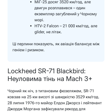
МіГ-25 досяг 3520 км/год, але
двигун розплавився – один
екземпляр загублений у Чорному
морі.
HTV-2 Falcon – 21 000 км/год, але
glider, не літак.
Ці перлини показують, як авіація балансує між
генієм і ризиком.
Lockheed SR-71 Blackbird:
Неуловима тінь на Mach 3+
Чорний як ніч, з титановим фюзеляжем, SR-71
ковзав на 25 км висоті зі швидкістю 3529 км/год.
28 липня 1976-го майор Елдон Джорсз і лейтенант
Джордж Моргана зафіксували рекорд для