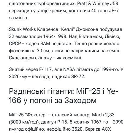
пілотованих турбореактивних. Pratt & Whitney J58
переходив у ramjet-режим, ковтаючи 40 тонн JP-7
за місію.
Skunk Works Кларенса “Келлі” Джонсона побудував
32 екземпляри 1964-1998. Над В’єтнамом, Лівією,
СРСР – жоден SAM не дістав. Тепло розширювало
фюзеляж на 30 см, люки не закривалися на землі.
Скафандри екіпажу – як космічні.
Знятий через F-117, але NASA літають до 1999-го. У
2026-му – легенда, надихає SR-72.
Радянські гіганти: МіГ-25 і Ye-
166 у погоні за Заходом
МіГ-25 “Фокстер” – сталевий монстр, Mach 2,83
(3000 км/год), двигун Р-15. 5 жовтня 1967-го – 2990
км/год офіційно, неофіційно 3520. Бериєв АСХ