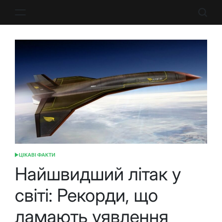
Перейти
до
вмісту
ЦІКАВІ ФАКТИ
ОПУБЛІКУВАТИ
У
Найшвидший літак у
світі: Рекорди, що
ламають уявлення