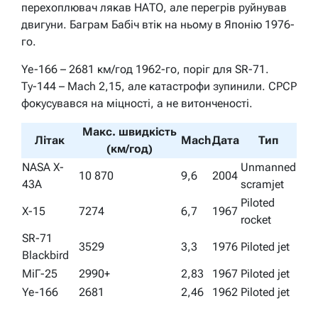
перехоплювач лякав НАТО, але перегрів руйнував
двигуни. Баграм Бабіч втік на ньому в Японію 1976-
го.
Ye-166 – 2681 км/год 1962-го, поріг для SR-71.
Ту-144 – Mach 2,15, але катастрофи зупинили. СРСР
фокусувався на міцності, а не витонченості.
Макс. швидкість
Літак
Mach
Дата
Тип
(км/год)
NASA X-
Unmanned
10 870
9,6
2004
43A
scramjet
Piloted
X-15
7274
6,7
1967
rocket
SR-71
3529
3,3
1976
Piloted jet
Blackbird
МіГ-25
2990+
2,83
1967
Piloted jet
Ye-166
2681
2,46
1962
Piloted jet