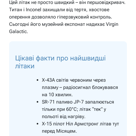
Цей літак не просто швидкий – він першовідкривач.
Титан і Inconel захищали від тертя, хвостове
оперення дозволяло гіперзвуковий контроль.
Сьогодні його музейний експонат надихає Virgin
Galactic.
Цікаві факти про найшвидші
літаки
X-43A світів червоним через
плазму – радіосигнал блокувався
на 10 хвилин.
SR-71 паливо JP-7 запалюється
тільки при 60°C; літак “тек” у
польоті від нагріву.
X-15 пілот Ніл Армстронг літав тут
перед Місяцем.