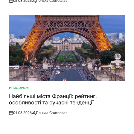
05.08.2026
Понька Святослав
Оприлюднено
Опубліковано
ПОДОРОЖІ
ОПУБЛІКУВАТИ
У
Найбільші міста Франції: рейтинг,
особливості та сучасні тенденції
04.08.2026
Понька Святослав
Оприлюднено
Опубліковано