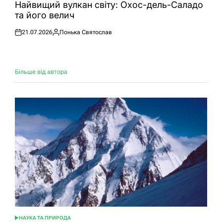
У
Найвищий вулкан світу: Охос-дель-Саладо
та його велич
21.07.2026
Понька Святослав
Оприлюднено
Опубліковано
Більше від автора
НАУКА ТА ПРИРОДА
ОПУБЛІКУВАТИ