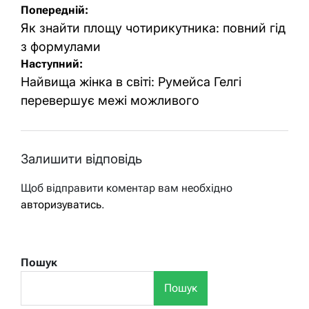
Навігація
Попередній:
записів
Як знайти площу чотирикутника: повний гід
з формулами
Наступний:
Найвища жінка в світі: Румейса Гелгі
перевершує межі можливого
Залишити відповідь
Щоб відправити коментар вам необхідно
авторизуватись
.
Пошук
Пошук