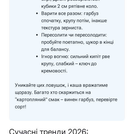
кубики 2 см рятівне коло.
Варити все разом: гарбуз
спочатку, крупу потім, інакше
текстура зерниста.
Пересолити чи пересолодити:
пробуйте поетапно, цукор в кінці
для балансу.
Ігнор вогню: сильний кипіт рве
крупу, слабкий – ключ до
кремовості.
Уникайте цих ловушок, і каша вражатиме
щоразу. Багато хто скаржиться на
“картопляний” смак – винен гарбуз, перевірте
сорт!
Сучасні тренди 2026: