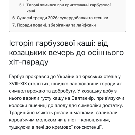
Типові помилки при приготуванні гарбузової
каші
Сучасні тренди 2026: супердобавки та техніки
Поради подачі, зберігання та лайфхаки
Історія гарбузової каші: від
козацьких вечерь до осіннього
хіт-параду
Гарбуз прокрався до України з тюркських степів у
XVIII-XIX століттях, швидко завоювавши городи як
символ врожаю та добробуту. У козацьку добу з
нього варили густу кашу на Святвечір, прив’язуючи
колоски пшениці до плоду для символіки достатку.
Традиційно м’якоть різали шматками, заливали
коров’ячим молоком чи в піст – конопляним,
тушкуючи в печі до кремової консистенції.