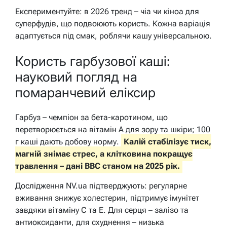
Експериментуйте: в 2026 тренд – чіа чи кіноа для
суперфудів, що подвоюють користь. Кожна варіація
адаптується під смак, роблячи кашу універсальною.
Користь гарбузової каші:
науковий погляд на
помаранчевий еліксир
Гарбуз – чемпіон за бета-каротином, що
перетворюється на вітамін A для зору та шкіри; 100
г каші дають добову норму.
Калій стабілізує тиск,
магній знімає стрес, а клітковина покращує
травлення – дані BBC станом на 2025 рік.
Дослідження NV.ua підтверджують: регулярне
вживання знижує холестерин, підтримує імунітет
завдяки вітаміну C та E. Для серця – залізо та
антиоксиданти, для схуднення – низька