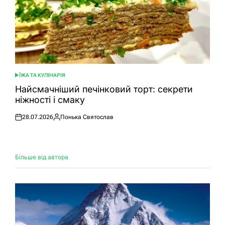
ЇЖА ТА КУЛІНАРІЯ
ОПУБЛІКУВАТИ
У
Найсмачніший печінковий торт: секрети
ніжності і смаку
28.07.2026
Понька Святослав
Оприлюднено
Опубліковано
Більше від автора