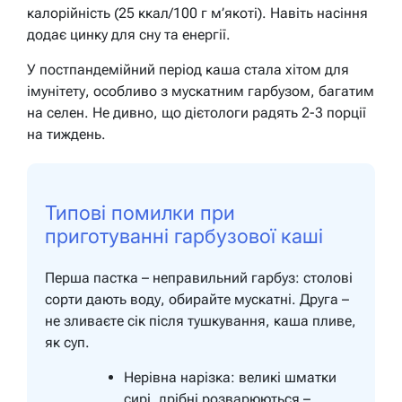
калорійність (25 ккал/100 г м’якоті). Навіть насіння
додає цинку для сну та енергії.
У постпандемійний період каша стала хітом для
імунітету, особливо з мускатним гарбузом, багатим
на селен. Не дивно, що дієтологи радять 2-3 порції
на тиждень.
Типові помилки при
приготуванні гарбузової каші
Перша пастка – неправильний гарбуз: столові
сорти дають воду, обирайте мускатні. Друга –
не зливаєте сік після тушкування, каша пливе,
як суп.
Нерівна нарізка: великі шматки
сирі, дрібні розварюються –