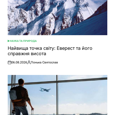
НАУКА ТА ПРИРОДА
ОПУБЛІКУВАТИ
У
Найвища точка світу: Еверест та його
справжня висота
06.08.2026
Понька Святослав
Оприлюднено
Опубліковано