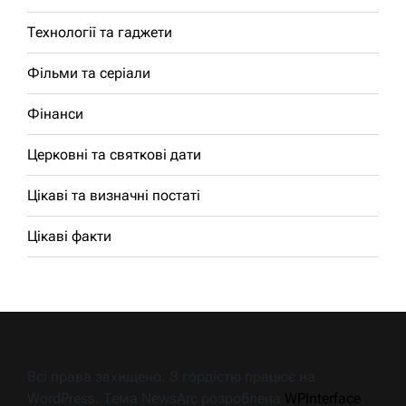
Технології та гаджети
Фільми та серіали
Фінанси
Церковні та святкові дати
Цікаві та визначні постаті
Цікаві факти
Всі права захищено. З гордістю працює на
WordPress. Тема NewsArc розроблена
WPInterface
.