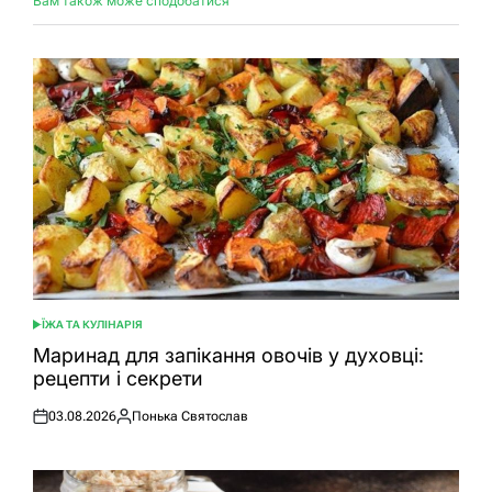
Вам також може сподобатися
ЇЖА ТА КУЛІНАРІЯ
ОПУБЛІКУВАТИ
У
Маринад для запікання овочів у духовці:
рецепти і секрети
03.08.2026
Понька Святослав
Оприлюднено
Опубліковано