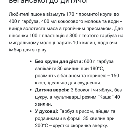
Любителі пшона візьмуть 170 г промитої крупи до
400 г гарбуза, 400 мл кокосового молока та води –
вийде золотиста маса з тропічним присмаком. Для
вівсянки 100 г пластівців з 300 г тертого гарбуза на
мигдальному молоці варять 10 хвилин, додаючи
імбир для зігріву.
Без крупи для дієти:
600 г гарбуза
запікайте 30 хвилин при 180°C,
розімніть з бананом та корицею – 150
ккал, ідеально для схуднення.
Дитяча версія:
З броколі чи яблук, без
цукру, в мультиварці режим “Каша” 40
хвилин.
У духовці:
Гарбуз з рисом, яйцем та
родзинками в формі, 35 хвилин при
200°C – хрустка скоринка зверху.