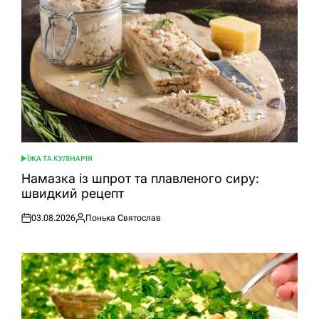
ЇЖА ТА КУЛІНАРІЯ
ОПУБЛІКУВАТИ
У
Намазка із шпрот та плавленого сиру:
швидкий рецепт
03.08.2026
Понька Святослав
Оприлюднено
Опубліковано