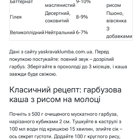
Баттернат
9-10%
маслянистий
рисом
Десертний,
Пшоно,
Гілея
8-9%
соковитий
вівсянка
З
Великоплідний
Нейтральний
6-7%
добавками
Дані з сайту yaskravaklumba.com.ua. Перед
покупкою постукайте: повний звук – дозрілий
гарбуз. Зберігайте в прохолоді до 3 місяців, і каша
завжди буде свіжою.
Класичний рецепт: гарбузова
каша з рисом на молоці
Почніть з 500 г очищеного мускатного гарбуза,
нарізаного кубиками 2 см. Тушкуйте в каструлі з
100 мл води під кришкою 15 хвилин, злийте сік –
ось секрет густоти. Додайте 100 г круглого рису,