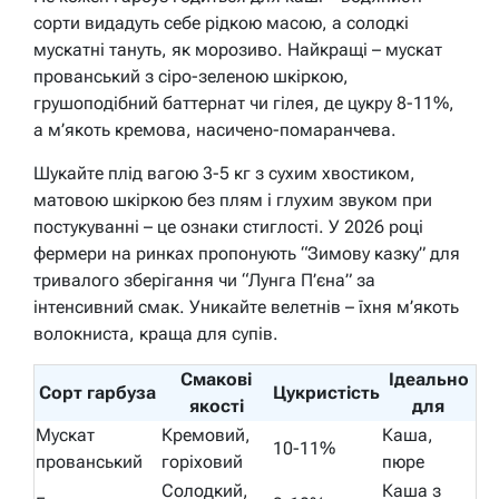
сорти видадуть себе рідкою масою, а солодкі
мускатні тануть, як морозиво. Найкращі – мускат
прованський з сіро-зеленою шкіркою,
грушоподібний баттернат чи гілея, де цукру 8-11%,
а м’якоть кремова, насичено-помаранчева.
Шукайте плід вагою 3-5 кг з сухим хвостиком,
матовою шкіркою без плям і глухим звуком при
постукуванні – це ознаки стиглості. У 2026 році
фермери на ринках пропонують “Зимову казку” для
тривалого зберігання чи “Лунга П’єна” за
інтенсивний смак. Уникайте велетнів – їхня м’якоть
волокниста, краща для супів.
Смакові
Ідеально
Сорт гарбуза
Цукристість
якості
для
Мускат
Кремовий,
Каша,
10-11%
прованський
горіховий
пюре
Солодкий,
Каша з