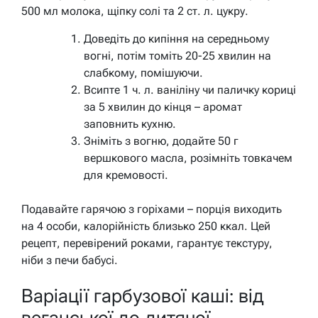
500 мл молока, щіпку солі та 2 ст. л. цукру.
Доведіть до кипіння на середньому
вогні, потім томіть 20-25 хвилин на
слабкому, помішуючи.
Всипте 1 ч. л. ваніліну чи паличку кориці
за 5 хвилин до кінця – аромат
заповнить кухню.
Зніміть з вогню, додайте 50 г
вершкового масла, розімніть товкачем
для кремовості.
Подавайте гарячою з горіхами – порція виходить
на 4 особи, калорійність близько 250 ккал. Цей
рецепт, перевірений роками, гарантує текстуру,
ніби з печи бабусі.
Варіації гарбузової каші: від
веганської до дитячої