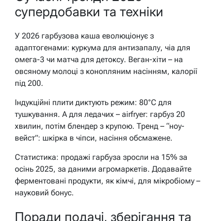
супердобавки та техніки
У 2026 гарбузова каша еволюціонує з
адаптогенами: куркума для антизапалу, чіа для
омега-3 чи матча для детоксу. Веган-хіти – на
овсяному молоці з конопляним насінням, калорії
під 200.
Індукційні плити диктують режим: 80°C для
тушкування. А для ледачих – airfryer: гарбуз 20
хвилин, потім блендер з крупою. Тренд – “ноу-
вейст”: шкірка в чіпси, насіння обсмажене.
Статистика: продажі гарбуза зросли на 15% за
осінь 2025, за даними агромаркетів. Додавайте
ферментовані продукти, як кімчі, для мікробіому –
науковий бонус.
Поради подачі, зберігання та