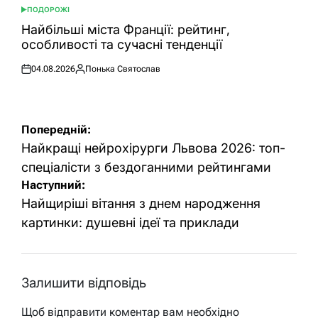
ПОДОРОЖІ
ОПУБЛІКУВАТИ
У
Найбільші міста Франції: рейтинг,
особливості та сучасні тенденції
04.08.2026
Понька Святослав
Оприлюднено
Опубліковано
Навігація
Попередній:
записів
Найкращі нейрохірурги Львова 2026: топ-
спеціалісти з бездоганними рейтингами
Наступний:
Найщиріші вітання з днем народження
картинки: душевні ідеї та приклади
Залишити відповідь
Щоб відправити коментар вам необхідно