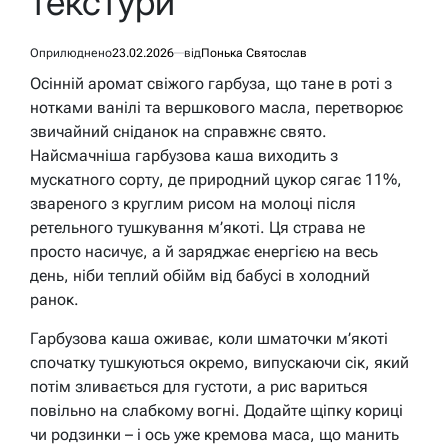
текстури
Оприлюднено
23.02.2026
від
Понька Святослав
Осінній аромат свіжого гарбуза, що тане в роті з
нотками ванілі та вершкового масла, перетворює
звичайний сніданок на справжнє свято.
Найсмачніша гарбузова каша виходить з
мускатного сорту, де природний цукор сягає 11%,
звареного з круглим рисом на молоці після
ретельного тушкування м’якоті. Ця страва не
просто насичує, а й заряджає енергією на весь
день, ніби теплий обійм від бабусі в холодний
ранок.
Гарбузова каша оживає, коли шматочки м’якоті
спочатку тушкуються окремо, випускаючи сік, який
потім зливається для густоти, а рис вариться
повільно на слабкому вогні. Додайте щіпку кориці
чи родзинки – і ось уже кремова маса, що манить