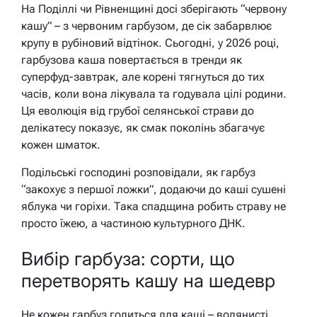
На Поділлі чи Рівненщині досі зберігають “червону
кашу” – з червоним гарбузом, де сік забарвлює
крупу в рубіновий відтінок. Сьогодні, у 2026 році,
гарбузова каша повертається в тренди як
суперфуд-завтрак, але корені тягнуться до тих
часів, коли вона лікувала та годувала цілі родини.
Ця еволюція від грубої селянської страви до
делікатесу показує, як смак поколінь збагачує
кожен шматок.
Подільські господині розповідали, як гарбуз
“закохує з першої ложки”, додаючи до каші сушені
яблука чи горіхи. Така спадщина робить страву не
просто їжею, а частиною культурного ДНК.
Вибір гарбуза: сорти, що
перетворять кашу на шедевр
Не кожен гарбуз годиться для каші – водянисті