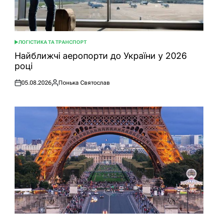
ЛОГІСТИКА ТА ТРАНСПОРТ
ОПУБЛІКУВАТИ
У
Найближчі аеропорти до України у 2026
році
05.08.2026
Понька Святослав
Оприлюднено
Опубліковано