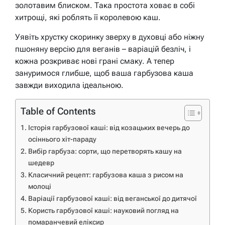
золотавим блиском. Така простота ховає в собі
хитрощі, які роблять її королевою каш.
Уявіть хрустку скоринку зверху в духовці або ніжну
пшоняну версію для веганів – варіацій безліч, і
кожна розкриває нові грані смаку. А тепер
зануримося глибше, щоб ваша гарбузова каша
завжди виходила ідеальною.
Table of Contents
Історія гарбузової каші: від козацьких вечерь до
осіннього хіт-параду
Вибір гарбуза: сорти, що перетворять кашу на
шедевр
Класичний рецепт: гарбузова каша з рисом на
молоці
Варіації гарбузової каші: від веганської до дитячої
Користь гарбузової каші: науковий погляд на
помаранчевий еліксир