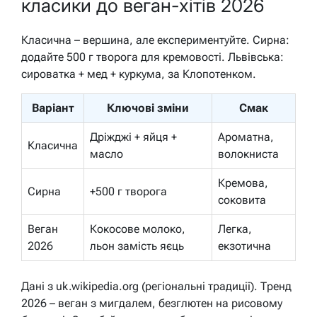
класики до веган-хітів 2026
Класична – вершина, але експериментуйте. Сирна:
додайте 500 г творога для кремовості. Львівська:
сироватка + мед + куркума, за Клопотенком.
Варіант
Ключові зміни
Смак
Дріжджі + яйця +
Ароматна,
Класична
масло
волокниста
Кремова,
Сирна
+500 г творога
соковита
Веган
Кокосове молоко,
Легка,
2026
льон замість яєць
екзотична
Дані з uk.wikipedia.org (регіональні традиції). Тренд
2026 – веган з мигдалем, безглютен на рисовому