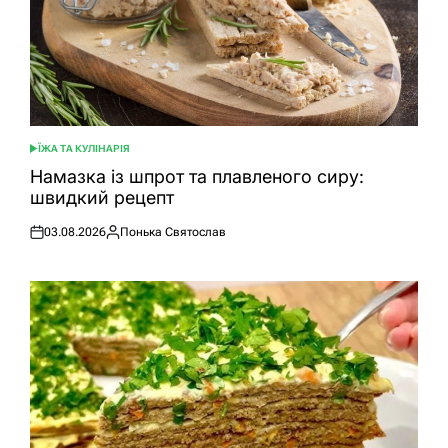
ЇЖА ТА КУЛІНАРІЯ
ОПУБЛІКУВАТИ
У
Намазка із шпрот та плавленого сиру:
швидкий рецепт
03.08.2026
Понька Святослав
Оприлюднено
Опубліковано