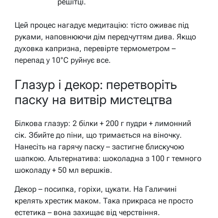
решітці.
Цей процес нагадує медитацію: тісто оживає під
руками, наповнюючи дім передчуттям дива. Якщо
духовка капризна, перевірте термометром –
перепад у 10°C руйнує все.
Глазур і декор: перетворіть
паску на витвір мистецтва
Білкова глазур: 2 білки + 200 г пудри + лимонний
сік. Збийте до піни, що тримається на віночку.
Нанесіть на гарячу паску – застигне блискучою
шапкою. Альтернатива: шоколадна з 100 г темного
шоколаду + 50 мл вершків.
Декор – посипка, горіхи, цукати. На Галичині
крелять хрестик маком.
Така прикраса не просто
естетика – вона захищає від черствіння.