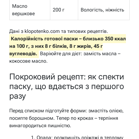
Масло
200 г
Вологість, ніжність
вершкове
Дані з klopotenko.com та типових рецептів.
Калорійність готової паски – близько 350 ккал
на 100 г, з них 8 г білків, 8 г жирів, 45 г
вуглеводів.
Варіюйте для дієт: замість масла –
кокосове масло.
Покроковий рецепт: як спекти
паску, що вдається з першого
разу
Перед списком підготуйте форми: змастіть олією,
посипте борошном. Тепер по кроках – терпіння
винагородиться пишністю.
Опара: розкришіть дріжджі в теплому