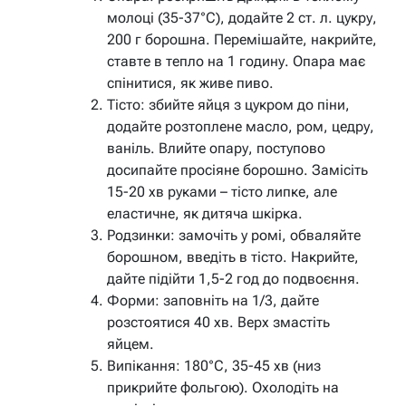
молоці (35-37°C), додайте 2 ст. л. цукру,
200 г борошна. Перемішайте, накрийте,
ставте в тепло на 1 годину. Опара має
спінитися, як живе пиво.
Тісто: збийте яйця з цукром до піни,
додайте розтоплене масло, ром, цедру,
ваніль. Влийте опару, поступово
досипайте просіяне борошно. Замісіть
15-20 хв руками – тісто липке, але
еластичне, як дитяча шкірка.
Родзинки: замочіть у ромі, обваляйте
борошном, введіть в тісто. Накрийте,
дайте підійти 1,5-2 год до подвоєння.
Форми: заповніть на 1/3, дайте
розстоятися 40 хв. Верх змастіть
яйцем.
Випікання: 180°C, 35-45 хв (низ
прикрийте фольгою). Охолодіть на