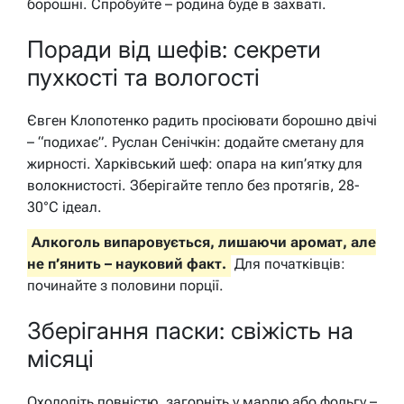
борошні. Спробуйте – родина буде в захваті.
Поради від шефів: секрети
пухкості та вологості
Євген Клопотенко радить просіювати борошно двічі
– “подихає”. Руслан Сенічкін: додайте сметану для
жирності. Харківський шеф: опара на кип’ятку для
волокнистості. Зберігайте тепло без протягів, 28-
30°C ідеал.
Алкоголь випаровується, лишаючи аромат, але
не п’янить – науковий факт.
Для початківців:
починайте з половини порції.
Зберігання паски: свіжість на
місяці
Охолодіть повністю, загорніть у марлю або фольгу –