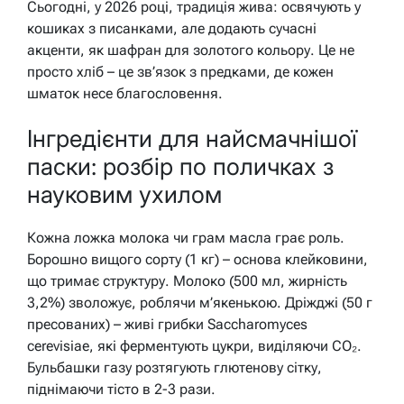
Сьогодні, у 2026 році, традиція жива: освячують у
кошиках з писанками, але додають сучасні
акценти, як шафран для золотого кольору. Це не
просто хліб – це зв’язок з предками, де кожен
шматок несе благословення.
Інгредієнти для найсмачнішої
паски: розбір по поличках з
науковим ухилом
Кожна ложка молока чи грам масла грає роль.
Борошно вищого сорту (1 кг) – основа клейковини,
що тримає структуру. Молоко (500 мл, жирність
3,2%) зволожує, роблячи м’якенькою. Дріжджі (50 г
пресованих) – живі грибки Saccharomyces
cerevisiae, які ферментують цукри, виділяючи CO₂.
Бульбашки газу розтягують глютенову сітку,
піднімаючи тісто в 2-3 рази.