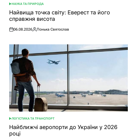
НАУКА ТА ПРИРОДА
ОПУБЛІКУВАТИ
У
Найвища точка світу: Еверест та його
справжня висота
06.08.2026
Понька Святослав
Оприлюднено
Опубліковано
ЛОГІСТИКА ТА ТРАНСПОРТ
ОПУБЛІКУВАТИ
У
Найближчі аеропорти до України у 2026
році