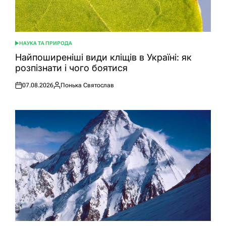
НАУКА ТА ПРИРОДА
ОПУБЛІКУВАТИ
У
Найпоширеніші види кліщів в Україні: як
розпізнати і чого боятися
07.08.2026
Понька Святослав
Оприлюднено
Опубліковано