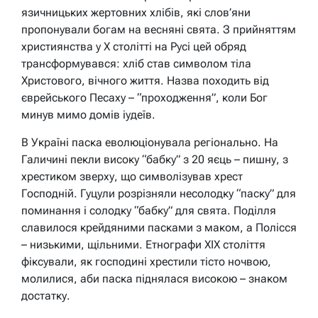
язичницьких жертовних хлібів, які слов’яни
пропонували богам на весняні свята. З прийняттям
християнства у X столітті на Русі цей обряд
трансформувався: хліб став символом тіла
Христового, вічного життя. Назва походить від
єврейського Песаху – “проходження”, коли Бог
минув мимо домів іудеїв.
В Україні паска еволюціонувала регіонально. На
Галичині пекли високу “бабку” з 20 яєць – пишну, з
хрестиком зверху, що символізував хрест
Господній. Гуцули розрізняли несолодку “паску” для
поминання і солодку “бабку” для свята. Поділля
славилося крейдяними пасками з маком, а Полісся
– низькими, щільними. Етнографи XIX століття
фіксували, як господині хрестили тісто ночвою,
молилися, аби паска піднялася високою – знаком
достатку.