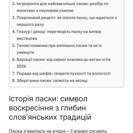
Інгредієнти для найсмачнішої паски: розбір по
поличках з науковим ухилом
Покроковий рецепт: як спекти паску, що вдається з
першого разу
Глазур і декор: перетворіть паску на витвір
мистецтва
Типові помилки при випіканні паски та як їх
уникнути
Варіації паски: від сирної класики до веган-хітів
2026
Поради від шефів: секрети пухкості та вологості
Зберігання паски: свіжість на місяці
Історія паски: символ
воскресіння з глибин
слов’янських традицій
Паска з’явилася не вчора – її корені сягають