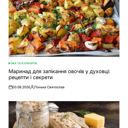
ЇЖА ТА КУЛІНАРІЯ
ОПУБЛІКУВАТИ
У
Маринад для запікання овочів у духовці:
рецепти і секрети
03.08.2026
Понька Святослав
Оприлюднено
Опубліковано