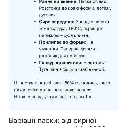
Раннє випікання:
Паска осідає.
Розстойка до краю форми, потім у
духовку.
Сира середина:
Занадто висока
температура. 180°C, перевірте
шпажкою – суха крихта.
Прилипає до форми:
Не
змастіли. Паперові форми –
рятівник для новачків.
Глазур кришиться:
Недозбита.
Туга піна + сік для стабільності.
Ці пастки підстерігають 80% господинь, але з
ними паска стане ідеальною щоразу.
Натхненні відгуками шефів на lux.fm.
Варіації паски: від сирної