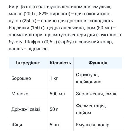
Яйця (5 шт.) збагачують лектином для емульсії,
масло (200 г, 82% жирності) – для соковитості,
цукор (250 г) – паливо для дріжджів і солодкість.
Родзинки (150 г), цедра апельсина, ром (50 мл) –
ароматизатори, що імітують естери для фруктового
букету. Шафран (0,5 г) фарбує в сонячний колір,
ваніль – підсилює.
Інгредієнт
Кількість
Функція
Структура,
Борошно
1 кг
клейковина
Молоко
500 мл
Зволоження, смак
Ферментація,
Дріжджі свіжі
50 г
підйом
Яйця
5 шт.
Емульсія, колір