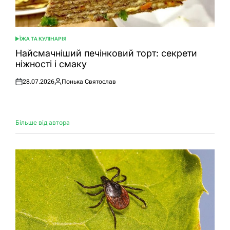
ЇЖА ТА КУЛІНАРІЯ
ОПУБЛІКУВАТИ
У
Найсмачніший печінковий торт: секрети
ніжності і смаку
28.07.2026
Понька Святослав
Оприлюднено
Опубліковано
Більше від автора