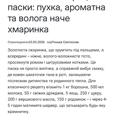
паски: пухка, ароматна
та волога наче
хмаринка
Оприлюднено
23.02.2026
від
Понька Святослав
Золотиста скоринка, що хрумтить під пальцями, а
всередині – ніжне, волого-волокнисте тісто,
просякнуте ромом і цитрусовими нотками. Ця
паска не просто випічка, а справжній вибух смаку,
де кожен шматочок тане в роті, залишаючи
післясмак дитинства та родинного тепла. Для
класичного рецепту візьміть 1 кг борошна, 500 мл
молока, 50 г свіжих дріжджів, 5 яєць, 250 г цукру,
200 г вершкового масла, 150 г родзинок – і через 4-
5 годин матимете шедевр, що затьмарить будь-яку
крамничну.