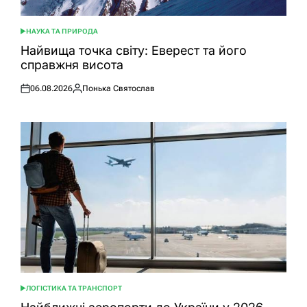
НАУКА ТА ПРИРОДА
ОПУБЛІКУВАТИ
У
Найвища точка світу: Еверест та його
справжня висота
06.08.2026
Понька Святослав
Оприлюднено
Опубліковано
ЛОГІСТИКА ТА ТРАНСПОРТ
ОПУБЛІКУВАТИ
У