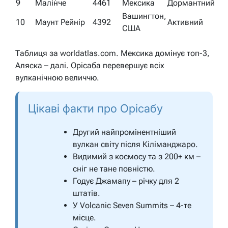
9
Малі́нче
4461
Мексика
Дормантний
Вашингтон,
10
Маунт Рейнір
4392
Активний
США
Таблиця за worldatlas.com. Мексика домінує топ-3,
Аляска – далі. Орісаба перевершує всіх
вулканічною величчю.
Цікаві факти про Орісабу
Другий найпромінентніший
вулкан світу після Кіліманджаро.
Видимий з космосу та з 200+ км –
сніг не тане повністю.
Годує Джамапу – річку для 2
штатів.
У Volcanic Seven Summits – 4-те
місце.