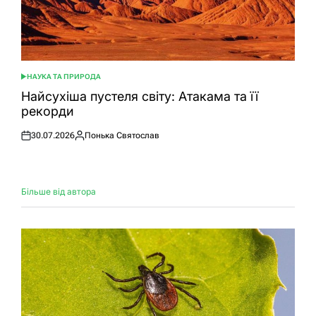
НАУКА ТА ПРИРОДА
ОПУБЛІКУВАТИ
У
Найсухіша пустеля світу: Атакама та її
рекорди
30.07.2026
Понька Святослав
Оприлюднено
Опубліковано
Більше від автора