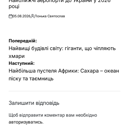
Найближчі аеропорти до України у 2026
році
05.08.2026
Понька Святослав
Оприлюднено
Опубліковано
Навігація
Попередній:
записів
Найвищі будівлі світу: гіганти, що чіпляють
хмари
Наступний:
Найбільша пустеля Африки: Сахара – океан
піску та таємниць
Залишити відповідь
Щоб відправити коментар вам необхідно
авторизуватись
.