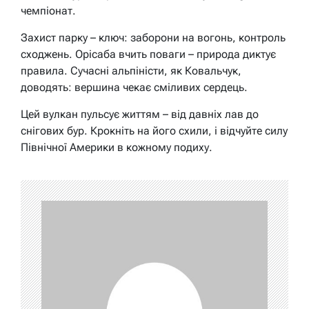
чемпіонат.
Захист парку – ключ: заборони на вогонь, контроль
сходжень. Орісаба вчить поваги – природа диктує
правила. Сучасні альпіністи, як Ковальчук,
доводять: вершина чекає сміливих сердець.
Цей вулкан пульсує життям – від давніх лав до
снігових бур. Крокніть на його схили, і відчуйте силу
Північної Америки в кожному подиху.