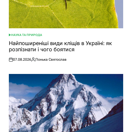
НАУКА ТА ПРИРОДА
ОПУБЛІКУВАТИ
У
Найпоширеніші види кліщів в Україні: як
розпізнати і чого боятися
07.08.2026
Понька Святослав
Оприлюднено
Опубліковано