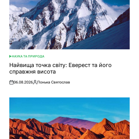
НАУКА ТА ПРИРОДА
ОПУБЛІКУВАТИ
У
Найвища точка світу: Еверест та його
справжня висота
06.08.2026
Понька Святослав
Оприлюднено
Опубліковано