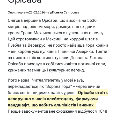
Оприлюднено
23.02.2026
від
Понька Святослав
Снігова вершина Орісаби, що височіє на 5636
метрів над рівнем моря, домінує над східним
краєм Транс-Мексиканського вулканічного поясу.
Цей стратовулкан у Мексиці, на кордоні штатів
Пуебла та Веракрус, не просто найвища гора країни
– він король усіх вулканів Північної Америки. Третій
за висотою пік континенту після Деналі та Логана,
Орісаба приховує в собі тисячоліття вогняної сили,
крижаних таємниць і культурних легенд.
Його назва, Читлалтепетль у мові науа,
перекладається як “Зоряна гора” – через вічний
блиск снігів, видимих навіть удень.
Орісаба стоїть
непорушно з часів плейстоцену, формуючи
ландшафт, що вабить альпіністів і вчених.
Перше задокументоване сходження відбулося 1848