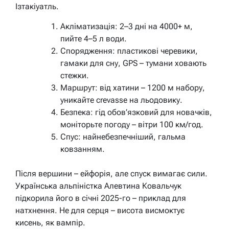
Ізтакіуатль.
Акліматизація: 2–3 дні на 4000+ м,
пийте 4–5 л води.
Спорядження: пластикові черевики,
гамаки для сну, GPS – тумани ховають
стежки.
Маршрут: від хатини – 1200 м набору,
уникайте crevasse на льодовику.
Безпека: гід обов’язковий для новачків,
моніторьте погоду – вітри 100 км/год.
Спус: найнебезпечніший, гальма
ковзанням.
Після вершини – ейфорія, але спуск вимагає сили.
Українська альпіністка Алевтина Ковальчук
підкорила його в січні 2025-го – приклад для
натхнення. Не для серця – висота висмоктує
кисень, як вампір.