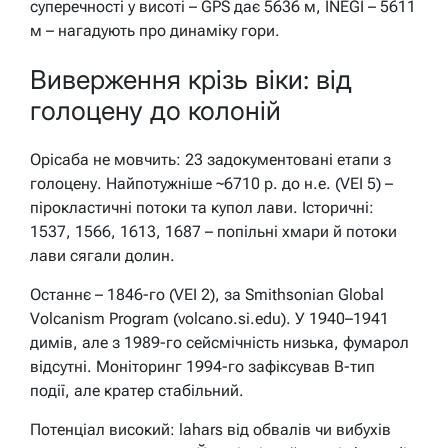
суперечності у висоті – GPS дає 5636 м, INEGI – 5611
м – нагадують про динаміку гори.
Виверження крізь віки: від
голоцену до колоній
Орісаба не мовчить: 23 задокументовані етапи з
голоцену. Найпотужніше ~6710 р. до н.е. (VEI 5) –
пірокластичні потоки та купол лави. Історичні:
1537, 1566, 1613, 1687 – попільні хмари й потоки
лави сягали долин.
Останнє – 1846-го (VEI 2), за Smithsonian Global
Volcanism Program (volcano.si.edu). У 1940–1941
димів, але з 1989-го сейсмічність низька, фумарол
відсутні. Моніторинг 1994-го зафіксував B-тип
події, але кратер стабільний.
Потенціал високий: lahars від обвалів чи вибухів