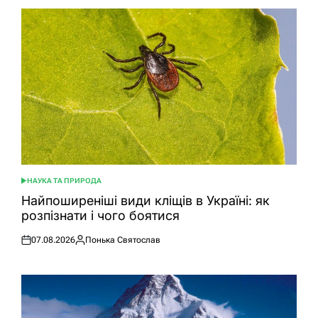
НАУКА ТА ПРИРОДА
ОПУБЛІКУВАТИ
У
Найпоширеніші види кліщів в Україні: як
розпізнати і чого боятися
07.08.2026
Понька Святослав
Оприлюднено
Опубліковано