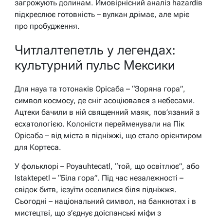
загрожують долинам. Ймовірнісний аналіз hazardів
підкреслює готовність – вулкан дрімає, але мріє
про пробудження.
Читлалтепетль у легендах:
культурний пульс Мексики
Для науа та тотонаків Орісаба – “Зоряна гора”,
символ космосу, де сніг асоціювався з небесами.
Ацтеки бачили в ній священний маяк, пов’язаний з
есхатологією. Колоністи перейменували на Пік
Орісаба – від міста в підніжжі, що стало орієнтиром
для Кортеса.
У фольклорі – Poyauhtecatl, “той, що освітлює”, або
Istaktepetl – “Біла гора”. Під час незалежності –
свідок битв, ієзуїти оселилися біля підніжжя.
Сьогодні – національний символ, на банкнотах і в
мистецтві, що з’єднує доіспанські міфи з