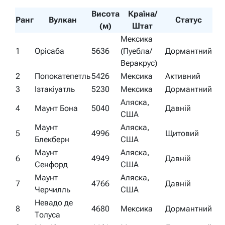
Висота
Країна/
Ранг
Вулкан
Статус
(м)
Штат
Мексика
1
Орісаба
5636
(Пуебла/
Дормантний
Веракрус)
2
Попокатепетль
5426
Мексика
Активний
3
Ізтакіуатль
5230
Мексика
Дормантний
Аляска,
4
Маунт Бона
5040
Давній
США
Маунт
Аляска,
5
4996
Щитовий
Блекберн
США
Маунт
Аляска,
6
4949
Давній
Сенфорд
США
Маунт
Аляска,
7
4766
Давній
Черчилль
США
Невадо де
8
4680
Мексика
Дормантний
Толуca