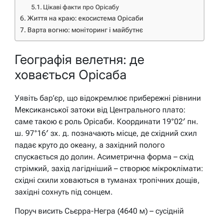
Цікаві факти про Орісабу
Життя на краю: екосистема Орісаби
Варта вогню: моніторинг і майбутнє
Географія велетня: де
ховається Орісаба
Уявіть бар’єр, що відокремлює прибережні рівнини
Мексиканської затоки від Центрального плато:
саме такою є роль Орісаби. Координати 19°02′ пн.
ш. 97°16′ зх. д. позначають місце, де східний схил
падає круто до океану, а західний полого
спускається до долин. Асиметрична форма – схід
стрімкий, захід лагідніший – створює мікроклімати:
східні схили ховаються в туманах тропічних дощів,
західні сохнуть під сонцем.
Поруч висить Сьєрра-Негра (4640 м) – сусідній