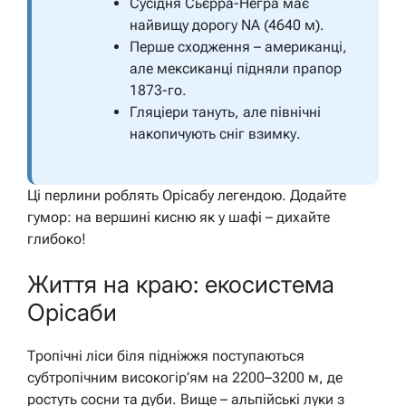
Сусідня Сьєрра-Негра має
найвищу дорогу NA (4640 м).
Перше сходження – американці,
але мексиканці підняли прапор
1873-го.
Гляціери тануть, але північні
накопичують сніг взимку.
Ці перлини роблять Орісабу легендою. Додайте
гумор: на вершині кисню як у шафі – дихайте
глибоко!
Життя на краю: екосистема
Орісаби
Тропічні ліси біля підніжжя поступаються
субтропічним високогір’ям на 2200–3200 м, де
ростуть сосни та дуби. Вище – альпійські луки з