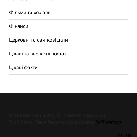
Фільми та серіали
Фінанси
Церковні та святкові дати
Цікаві та визначні постаті
Цікаві факти
Всі права захищено. З гордістю працює на
WordPress. Тема NewsArc розроблена
WPInterface
.
RU
UK