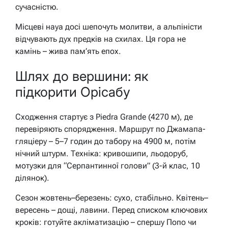
сучасністю.
Місцеві науа досі шепочуть молитви, а альпіністи
відчувають дух предків на схилах. Ця гора не
камінь – жива пам’ять епох.
Шлях до вершини: як
підкорити Орісабу
Сходження стартує з Piedra Grande (4270 м), де
перевіряють спорядження. Маршрут по Джамапа-
гляціеру – 5–7 годин до табору на 4900 м, потім
нічний штурм. Техніка: кривошипи, льодоруб,
мотузки для “Серпантинної голови” (3-й клас, 10
ділянок).
Сезон жовтень–березень: сухо, стабільно. Квітень–
вересень – дощі, лавини. Перед списком ключових
кроків: готуйте акліматизацію – спершу Попо чи