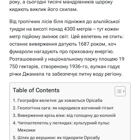
року, а сьогодні тисячі мандрівників щороку
кидають виклик його схилам.
Від тропічних лісів біля підніжжя до альпійської
тундри на висоті понад 4300 метрів – тут кожен
метр підйому змінює світ. Цей велетень не спить:
останнє виверження датують 1687 роком, хоч
фумароли нагадують про приховану енергію.
Розташований у національному парку площею 19
750 гектарів, створеному 1936-го, вулкан годує
річки Джамапа та забезпечує питну воду регіону.
Table of Contents
Географія велетня: де ховається Орісаба
Геологічна сага: як народився вогняний гігант
Виверження крізь віки: від голоцену до колоній
Читлалтепетль у легендах: культурний пульс
Мексики
Шлях до вершини: як підкорити Орісабу