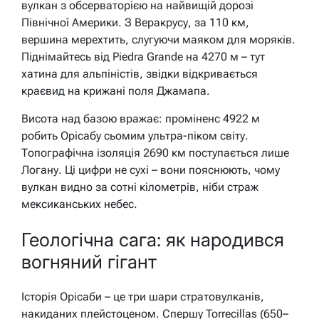
вулкан з обсерваторією на найвищій дорозі
Північної Америки. З Веракрусу, за 110 км,
вершина мерехтить, слугуючи маяком для моряків.
Піднімайтесь від Piedra Grande на 4270 м – тут
хатина для альпіністів, звідки відкривається
краєвид на крижані поля Джамапа.
Висота над базою вражає: проміненс 4922 м
робить Орісабу сьомим ультра-піком світу.
Топографічна ізоляція 2690 км поступається лише
Логану. Ці цифри не сухі – вони пояснюють, чому
вулкан видно за сотні кілометрів, ніби страж
мексиканських небес.
Геологічна сага: як народився
вогняний гігант
Історія Орісаби – це три шари стратовулканів,
накиданих плейстоценом. Спершу Torrecillas (650–