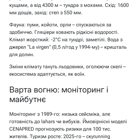
кущами, а від 4300 м – тундра з мохами. Схід: 1600
мм дощів, захід: степ з 550 мм.
Фауна: пуми, койоти, орли – спускаються за
здобиччю. Гляціери ховають рідкісні водорості.
Клімат жорсткий: -2°C на тундрі, заметілі. Вода з
джерел “La virgen” (0,5 л/год у 1994-му) – кришталь
для долин.
Зміни клімату тануть льодовики, оголюючи скелі –
екосистема адаптується, як воїн.
Варта вогню: моніторинг і
майбутнє
Моніторинг з 1989-го: низька сейсміка, але
готовність до lahars чи вибухів. Ймовірнісні моделі
CENAPRED прогнозують ризики для 100 тис.
жителів. Туризм росте: 2025-го – скyrunning