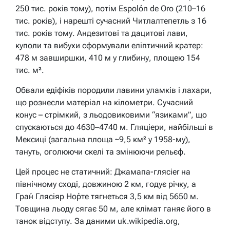
250 тис. років тому), потім Espolón de Oro (210–16
тис. років), і нарешті сучасний Читлалтепетль з 16
тис. років тому. Андезитові та дацитові лави,
куполи та вибухи сформували еліптичний кратер:
478 м завширшки, 410 м у глибину, площею 154
тис. м².
Обвали едіфіків породили лавини уламків і лахари,
що рознесли матеріал на кілометри. Сучасний
конус – стрімкий, з льодовиковими “язиками”, що
спускаються до 4630–4740 м. Гляціери, найбільші в
Мексиці (загальна площа ~9,5 км² у 1958-му),
тануть, оголюючи скелі та змінюючи рельєф.
Цей процес не статичний: Джамапа-гляcier на
північному сході, довжиною 2 км, годує річку, а
Гра́н Глясіяр Но́рте тягнеться 3,5 км від 5650 м.
Товщина льоду сягає 50 м, але клімат ганяє його в
танок відступу. За даними uk.wikipedia.org,