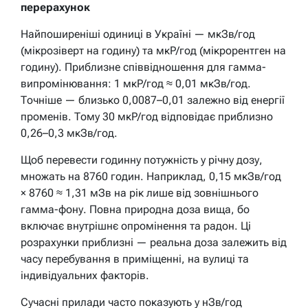
перерахунок
Найпоширеніші одиниці в Україні — мкЗв/год
(мікрозіверт на годину) та мкР/год (мікрорентген на
годину). Приблизне співвідношення для гамма-
випромінювання: 1 мкР/год ≈ 0,01 мкЗв/год.
Точніше — близько 0,0087–0,01 залежно від енергії
променів. Тому 30 мкР/год відповідає приблизно
0,26–0,3 мкЗв/год.
Щоб перевести годинну потужність у річну дозу,
множать на 8760 годин. Наприклад, 0,15 мкЗв/год
× 8760 ≈ 1,31 мЗв на рік лише від зовнішнього
гамма-фону. Повна природна доза вища, бо
включає внутрішнє опромінення та радон. Ці
розрахунки приблизні — реальна доза залежить від
часу перебування в приміщенні, на вулиці та
індивідуальних факторів.
Сучасні прилади часто показують у нЗв/год