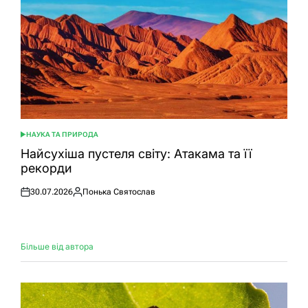
НАУКА ТА ПРИРОДА
ОПУБЛІКУВАТИ
У
Найсухіша пустеля світу: Атакама та її
рекорди
30.07.2026
Понька Святослав
Оприлюднено
Опубліковано
Більше від автора