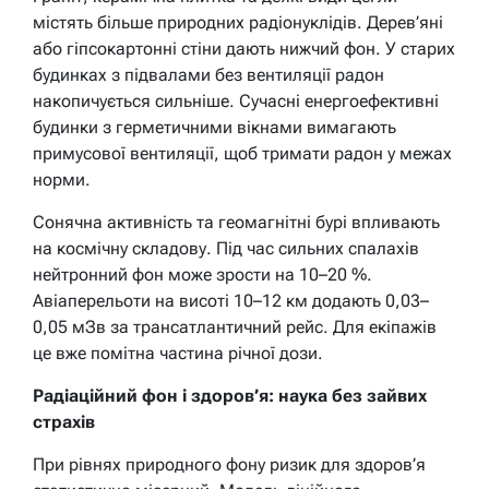
містять більше природних радіонуклідів. Дерев’яні
або гіпсокартонні стіни дають нижчий фон. У старих
будинках з підвалами без вентиляції радон
накопичується сильніше. Сучасні енергоефективні
будинки з герметичними вікнами вимагають
примусової вентиляції, щоб тримати радон у межах
норми.
Сонячна активність та геомагнітні бурі впливають
на космічну складову. Під час сильних спалахів
нейтронний фон може зрости на 10–20 %.
Авіаперельоти на висоті 10–12 км додають 0,03–
0,05 мЗв за трансатлантичний рейс. Для екіпажів
це вже помітна частина річної дози.
Радіаційний фон і здоров’я: наука без зайвих
страхів
При рівнях природного фону ризик для здоров’я