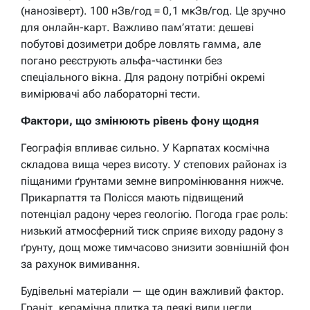
(нанозіверт). 100 нЗв/год = 0,1 мкЗв/год. Це зручно
для онлайн-карт. Важливо пам’ятати: дешеві
побутові дозиметри добре ловлять гамма, але
погано реєструють альфа-частинки без
спеціального вікна. Для радону потрібні окремі
вимірювачі або лабораторні тести.
Фактори, що змінюють рівень фону щодня
Географія впливає сильно. У Карпатах космічна
складова вища через висоту. У степових районах із
піщаними ґрунтами земне випромінювання нижче.
Прикарпаття та Полісся мають підвищений
потенціал радону через геологію. Погода грає роль:
низький атмосферний тиск сприяє виходу радону з
ґрунту, дощ може тимчасово знизити зовнішній фон
за рахунок вимивання.
Будівельні матеріали — ще один важливий фактор.
Граніт, керамічна плитка та деякі види цегли