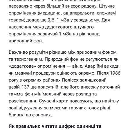
переважно через більший внесок радону. Штучне
опромінення (медицина, авіаперельоти, споживчі
товари) додає ще 0,6–1 мЗв у середньому. Для
населення межа додаткового штучного
опромінення зазвичай 1 мЗв на рік понад
природний фон.
Важливо розуміти різницю між природним фоном
та техногенним. Природний фон не регулюється як
«додаткове» опромінення — він є. Аварійні викиди
чи медичні процедури оцінюють окремо. Після 1986
року в окремих районах Полісся залишковий
цезій-137 ще присутній, але його внесок у поточний
гамма-фон мінімальний через розпад та
розсіювання. Сучасні карти показують, що навіть у
зоні відчуження за межами гарячих точок рівні
близькі до фонових.
Як правильно читати цифри: одиниці та