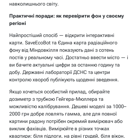
навколишнього світу.
Практичні поради: як перевірити фон у своєму
регіоні
Найпростіший спосіб — відкрити інтерактивні
карти. SaveEcoBot та Єдина карта радіаційного
фону від Міндовкілля показують дані з сотень
постів у реальному часі. Достатньо ввести місто — і
ви бачите актуальні цифри за останню годину та
добу. Державні лабораторії ДСНС та центри
контролю хвороб публікують щоденні зведення.
Якщо хочеться особистий прилад, обирайте
дозиметр з трубкою Гейгера-Мюллера та
можливістю калібрування. Дешеві моделі за 1000–
2000 грн добре ловлять гамма, але для повної
картини радону потрібен окремий вимірювач або
виклик фахівців. Вимірюйте в різних точках
квартири: біля підлоги, на рівні грудей, біля вікон.