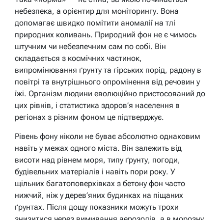
небезпека, а орієнтир для моніторингу. Вона
допомагає швидко помітити аномалії на тлі
природних коливань. Природний фон не є чимось
штучним чи небезпечним сам по собі. Він
складається з космічних частинок,
випромінювання ґрунту та гірських порід, радону в
повітрі та внутрішнього опромінення від речовин у
їжі. Організм людини еволюційно пристосований до
цих рівнів, і статистика здоров’я населення в
регіонах з різним фоном це підтверджує.
Рівень фону ніколи не буває абсолютно однаковим
навіть у межах одного міста. Він залежить від
висоти над рівнем моря, типу ґрунту, погоди,
будівельних матеріалів і навіть пори року. У
щільних багатоповерхівках з бетону фон часто
нижчий, ніж у дерев’яних будинках на піщаних
ґрунтах. Після дощу показники можуть трохи
знизитися через вимивання аерозолів, а в морозну