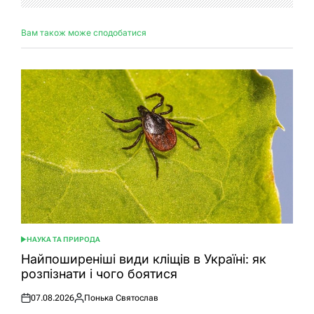
Вам також може сподобатися
НАУКА ТА ПРИРОДА
ОПУБЛІКУВАТИ
У
Найпоширеніші види кліщів в Україні: як
розпізнати і чого боятися
07.08.2026
Понька Святослав
Оприлюднено
Опубліковано