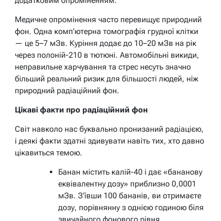
додатковим опроміненням.
Медичне опромінення часто перевищує природний
фон. Одна комп’ютерна томографія грудної клітки
— це 5–7 мЗв. Куріння додає до 10–20 мЗв на рік
через полоній-210 в тютюні. Автомобільні викиди,
неправильне харчування та стрес несуть значно
більший реальний ризик для більшості людей, ніж
природний радіаційний фон.
Цікаві факти про радіаційний фон
Світ навколо нас буквально пронизаний радіацією,
і деякі факти здатні здивувати навіть тих, хто давно
цікавиться темою.
Банан містить калій-40 і дає «бананову
еквівалентну дозу» приблизно 0,0001
мЗв. З’ївши 100 бананів, ви отримаєте
дозу, порівнянну з однією годиною біля
звичайного фонового рівня.