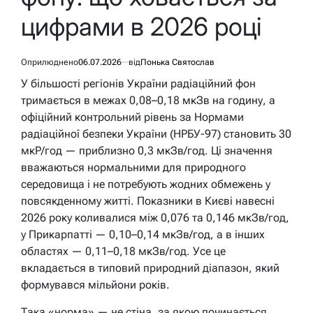
цифрами в 2026 році
Оприлюднено
06.07.2026
від
Понька Святослав
У більшості регіонів України радіаційний фон
тримається в межах 0,08–0,18 мкЗв на годину, а
офіційний контрольний рівень за Нормами
радіаційної безпеки України (НРБУ-97) становить 30
мкР/год — приблизно 0,3 мкЗв/год. Ці значення
вважаються нормальними для природного
середовища і не потребують жодних обмежень у
повсякденному житті. Показники в Києві навесні
2026 року коливалися між 0,076 та 0,146 мкЗв/год,
у Прикарпатті — 0,10–0,14 мкЗв/год, а в інших
областях — 0,11–0,18 мкЗв/год. Усе це
вкладається в типовий природний діапазон, який
формувався мільйони років.
Така «норма» — не стіна, за якою починається