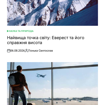
НАУКА ТА ПРИРОДА
ОПУБЛІКУВАТИ
У
Найвища точка світу: Еверест та його
справжня висота
06.08.2026
Понька Святослав
Оприлюднено
Опубліковано