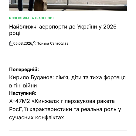
ЛОГІСТИКА ТА ТРАНСПОРТ
ОПУБЛІКУВАТИ
У
Найближчі аеропорти до України у 2026
році
05.08.2026
Понька Святослав
Оприлюднено
Опубліковано
Навігація
Попередній:
записів
Кирило Буданов: сім’я, діти та тиха фортеця
в тіні війни
Наступний:
Х-47М2 «Кинжал»: гіперзвукова ракета
Росії, її характеристики та реальна роль у
сучасних конфліктах