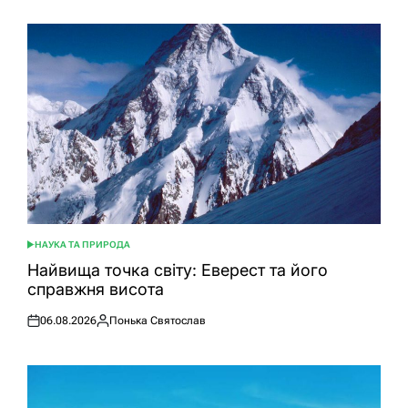
НАУКА ТА ПРИРОДА
ОПУБЛІКУВАТИ
У
Найвища точка світу: Еверест та його
справжня висота
06.08.2026
Понька Святослав
Оприлюднено
Опубліковано