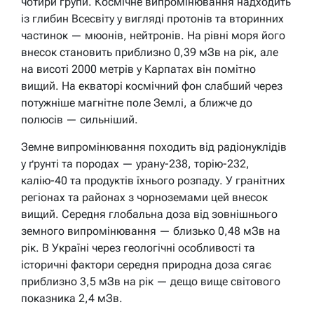
чотири групи. Космічне випромінювання надходить
із глибин Всесвіту у вигляді протонів та вторинних
частинок — мюонів, нейтронів. На рівні моря його
внесок становить приблизно 0,39 мЗв на рік, але
на висоті 2000 метрів у Карпатах він помітно
вищий. На екваторі космічний фон слабший через
потужніше магнітне поле Землі, а ближче до
полюсів — сильніший.
Земне випромінювання походить від радіонуклідів
у ґрунті та породах — урану-238, торію-232,
калію-40 та продуктів їхнього розпаду. У гранітних
регіонах та районах з чорноземами цей внесок
вищий. Середня глобальна доза від зовнішнього
земного випромінювання — близько 0,48 мЗв на
рік. В Україні через геологічні особливості та
історичні фактори середня природна доза сягає
приблизно 3,5 мЗв на рік — дещо вище світового
показника 2,4 мЗв.