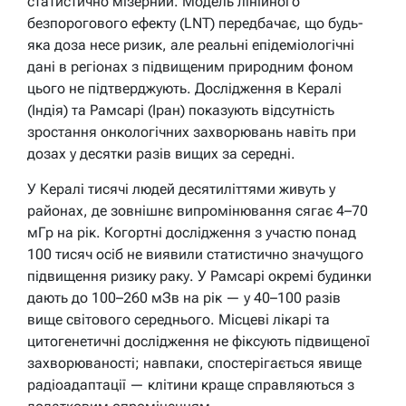
статистично мізерний. Модель лінійного
безпорогового ефекту (LNT) передбачає, що будь-
яка доза несе ризик, але реальні епідеміологічні
дані в регіонах з підвищеним природним фоном
цього не підтверджують. Дослідження в Кералі
(Індія) та Рамсарі (Іран) показують відсутність
зростання онкологічних захворювань навіть при
дозах у десятки разів вищих за середні.
У Кералі тисячі людей десятиліттями живуть у
районах, де зовнішнє випромінювання сягає 4–70
мГр на рік. Когортні дослідження з участю понад
100 тисяч осіб не виявили статистично значущого
підвищення ризику раку. У Рамсарі окремі будинки
дають до 100–260 мЗв на рік — у 40–100 разів
вище світового середнього. Місцеві лікарі та
цитогенетичні дослідження не фіксують підвищеної
захворюваності; навпаки, спостерігається явище
радіоадаптації — клітини краще справляються з