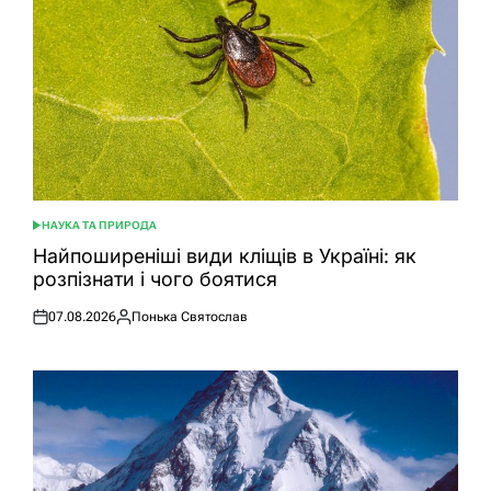
НАУКА ТА ПРИРОДА
ОПУБЛІКУВАТИ
У
Найпоширеніші види кліщів в Україні: як
розпізнати і чого боятися
07.08.2026
Понька Святослав
Оприлюднено
Опубліковано