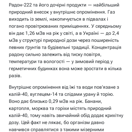
Радон-222 та його дочірні продукти — найбільший
природний внесок у внутрішнє опромінення. Газ
виходить із землі, накопичується в підвалах і
погано провітрюваних приміщеннях. У середньому
він дає 1,26 мЗв на рік у світі, а в Україні — до 2,4
мЗв у структурі природної дози через поширеність
певних ґрунтів та будівельні традиції. Концентрація
радону сильно залежить від тиску повітря,
температури та вологості — у зимовий період у
герметичних будинках вона може зростати в кілька
разів.
Внутрішнє опромінення від їжі та води пов’язане з
калій-40, вуглецем-14 та слідами урану й торію.
Воно дає близько 0,29 мЗв на рік. Банани,
картопля, морква та горіхи містять природний
калій-40, тому навіть звичайний обід додає крихітну
дозу. Цей факт не лякає, бо організм давно
навчився справлятися з такими мізерними