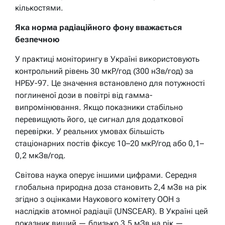
кількостями.
Яка норма радіаційного фону вважається
безпечною
У практиці моніторингу в Україні використовують
контрольний рівень 30 мкР/год (300 нЗв/год) за
НРБУ-97. Це значення встановлено для потужності
поглиненої дози в повітрі від гамма-
випромінювання. Якщо показники стабільно
перевищують його, це сигнал для додаткової
перевірки. У реальних умовах більшість
стаціонарних постів фіксує 10–20 мкР/год або 0,1–
0,2 мкЗв/год.
Світова наука оперує іншими цифрами. Середня
глобальна природна доза становить 2,4 мЗв на рік
згідно з оцінками Наукового комітету ООН з
наслідків атомної радіації (UNSCEAR). В Україні цей
показник вищий — близько 3,5 мЗв на рік —