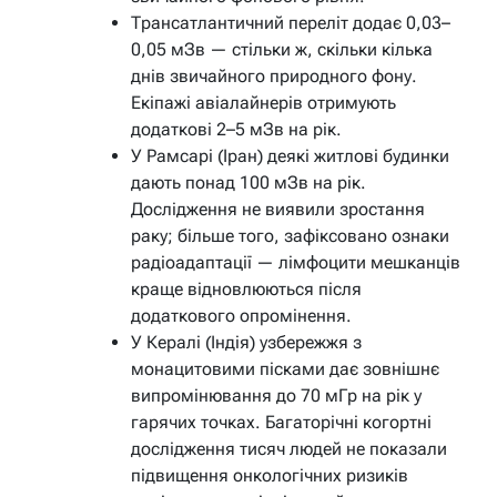
Трансатлантичний переліт додає 0,03–
0,05 мЗв — стільки ж, скільки кілька
днів звичайного природного фону.
Екіпажі авіалайнерів отримують
додаткові 2–5 мЗв на рік.
У Рамсарі (Іран) деякі житлові будинки
дають понад 100 мЗв на рік.
Дослідження не виявили зростання
раку; більше того, зафіксовано ознаки
радіоадаптації — лімфоцити мешканців
краще відновлюються після
додаткового опромінення.
У Кералі (Індія) узбережжя з
монацитовими пісками дає зовнішнє
випромінювання до 70 мГр на рік у
гарячих точках. Багаторічні когортні
дослідження тисяч людей не показали
підвищення онкологічних ризиків