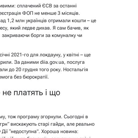
ивими: сплачений ЄСВ за останні
реєстрація ФОП не менше 3 місяців.
ад 1,2 млн українців отримали кошти – це
су, який ледве дихав. Я сам бачив, як
, закриваючи борги за комуналку чи
ічні 2021-го для локдауну, у квітні – ще
крили. За даними diia.gov.ua, послуга
али до 20 грудня того року. Ностальгія
омога без бюрократії.
 не платять і що
у, тож програму згорнули. Сьогодні в
рн” вискакують старі гайди, але реально
у Дії “недоступна”. Хороша новина: