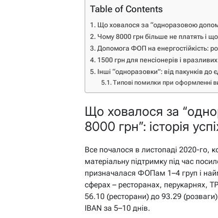
Table of Contents
Що ховалося за “одноразовою допомог
Чому 8000 грн більше не платять і що
Допомога ФОП на енергостійкість: роз
1500 грн для пенсіонерів і вразливих:
Інші “одноразовки”: від пакунків до
Типові помилки при оформленні ви
Що ховалося за “одн
8000 грн”: історія усп
Все почалося в листопаді 2020-го, 
матеріальну підтримку під час поси
призначалася ФОПам 1–4 груп і на
сферах – ресторанах, перукарнях, ТР
56.10 (ресторани) до 93.29 (розваги)
IBAN за 5–10 днів.