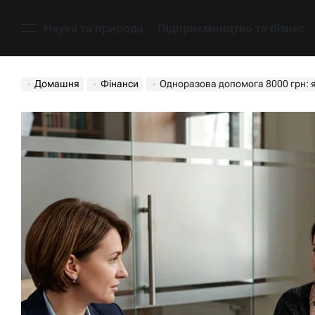
Перейти
до
Наука та природа
Підприємництво та бізнес
Меню
вмісту
Домашня
Фінанси
Одноразова допомога 8000 грн: я