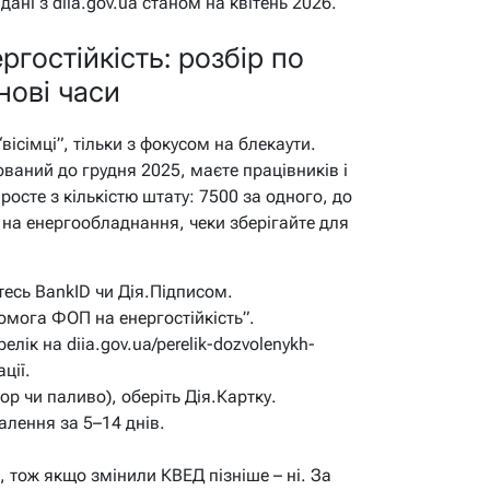
дані з diia.gov.ua станом на квітень 2026.
гостійкість: розбір по
нові часи
ісімці”, тільки з фокусом на блекаути.
ваний до грудня 2025, маєте працівників і
росте з кількістю штату: 7500 за одного, до
 на енергообладнання, чеки зберігайте для
тесь BankID чи Дія.Підписом.
помога ФОП на енергостійкість”.
елік на diia.gov.ua/perelik-dozvolenykh-
ції.
ор чи паливо), оберіть Дія.Картку.
валення за 5–14 днів.
, тож якщо змінили КВЕД пізніше – ні. За