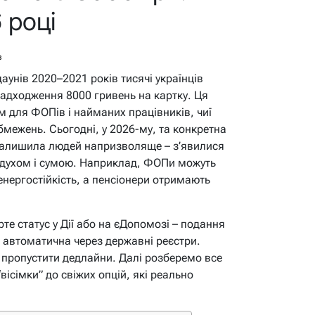
 році
в
даунів 2020–2021 років тисячі українців
адходження 8000 гривень на картку. Ця
 для ФОПів і найманих працівників, чиї
бмежень. Сьогодні, у 2026-му, та конкретна
залишила людей напризволяще – з’явилися
а духом і сумою. Наприклад, ФОПи можуть
енергостійкість, а пенсіонери отримають
е статус у Дії або на єДопомозі – подання
 автоматична через державні реєстри.
е пропустити дедлайни. Далі розберемо все
“вісімки” до свіжих опцій, які реально