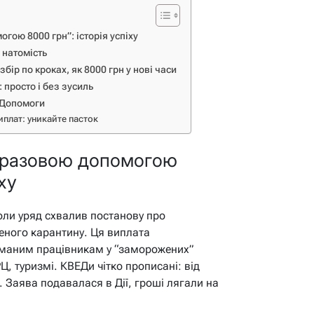
ою 8000 грн”: історія успіху
 натомість
бір по кроках, як 8000 грн у нові часи
 просто і без зусиль
 єДопомоги
плат: уникайте пасток
оразовою допомогою
іху
коли уряд схвалив постанову про
леного карантину. Ця виплата
йманим працівникам у “заморожених”
Ц, туризмі. КВЕДи чітко прописані: від
. Заява подавалася в Дії, гроші лягали на