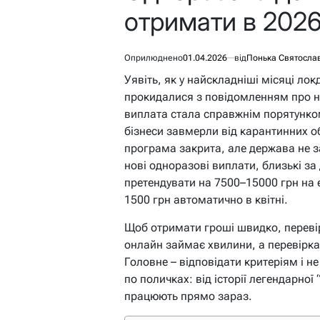
отримати в 2026
Оприлюднено
01.04.2026
від
Понька Святосла
Уявіть, як у найскладніші місяці лок
прокидалися з повідомленням про н
виплата стала справжнім порятунком
бізнеси завмерли від карантинних о
програма закрита, але держава не 
нові одноразові виплати, близькі з
претендувати на 7500–15000 грн на 
1500 грн автоматично в квітні.
Щоб отримати гроші швидко, перевірт
онлайн займає хвилини, а перевірка
Головне – відповідати критеріям і н
по поличках: від історії легендарної 
працюють прямо зараз.