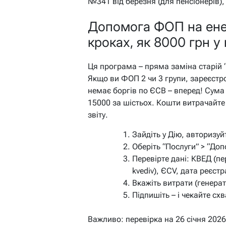
№341 від березня (для пенсіонерів), 
Допомога ФОП на енер
кроках, як 8000 грн у 
Ця програма – пряма заміна старій “в
Якщо ви ФОП 2 чи 3 групи, зареєстро
немає боргів по ЄСВ – вперед! Сума 
15000 за шістьох. Кошти витрачайте
звіту.
Зайдіть у Дію, авторизуй
Оберіть “Послуги” > “До
Перевірте дані: КВЕД (пер
kvediv), ЄСV, дата реєстра
Вкажіть витрати (генерат
Підпишіть – і чекайте сх
Важливо: перевірка на 26 січня 2026