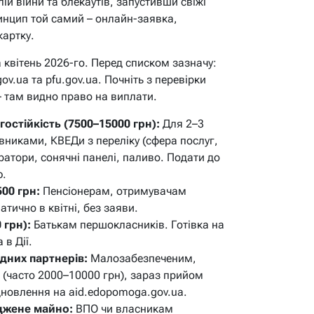
й війни та блекаутів, запустивши свіжі
ринцип той самий – онлайн-заявка,
картку.
 квітень 2026-го. Перед списком зазначу:
ov.ua та pfu.gov.ua. Почніть з перевірки
ії – там видно право на виплати.
стійкість (7500–15000 грн):
Для 2–3
вниками, КВЕДи з переліку (сфера послуг,
ратори, сонячні панелі, паливо. Подати до
ю.
00 грн:
Пенсіонерам, отримувачам
тично в квітні, без заяви.
 грн):
Батькам першокласників. Готівка на
 в Дії.
дних партнерів:
Малозабезпеченим,
і (часто 2000–10000 грн), зараз прийом
дновлення на aid.edopomoga.gov.ua.
джене майно:
ВПО чи власникам