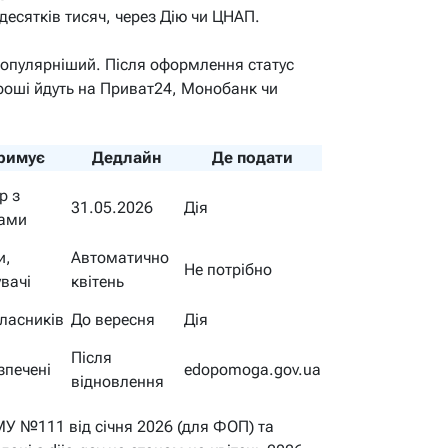
десятків тисяч, через Дію чи ЦНАП.
популярніший. Після оформлення статус
гроші йдуть на Приват24, Монобанк чи
римує
Дедлайн
Де подати
р з
31.05.2026
Дія
ками
и,
Автоматично
Не потрібно
вачі
квітень
класників
До вересня
Дія
Після
печені
edopomoga.gov.ua
відновлення
У №111 від січня 2026 (для ФОП) та