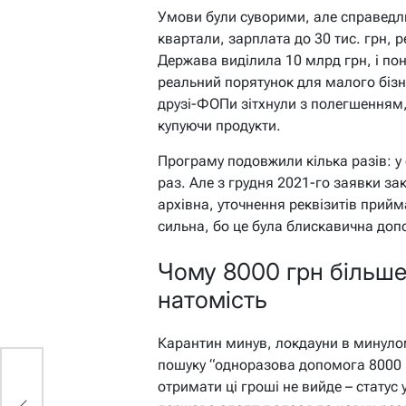
Умови були суворими, але справедл
квартали, зарплата до 30 тис. грн, 
Держава виділила 10 млрд грн, і пон
реальний порятунок для малого бізне
друзі-ФОПи зітхнули з полегшенням
купуючи продукти.
Програму подовжили кілька разів: у с
раз. Але з грудня 2021-го заявки за
архівна, уточнення реквізитів прийм
сильна, бо це була блискавична доп
Чому 8000 грн більше
натомість
Карантин минув, локдауни в минулом
пошуку “одноразова допомога 8000 г
отримати ці гроші не вийде – статус 
і