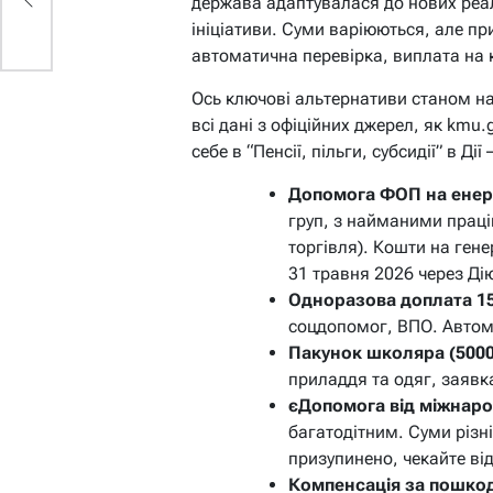
держава адаптувалася до нових реалі
ініціативи. Суми варіюються, але п
автоматична перевірка, виплата на 
Ось ключові альтернативи станом на
всі дані з офіційних джерел, як kmu.g
себе в “Пенсії, пільги, субсидії” в Д
Допомога ФОП на енерго
груп, з найманими праці
торгівля). Кошти на гене
31 травня 2026 через Ді
Одноразова доплата 15
соцдопомог, ВПО. Автома
Пакунок школяра (5000
приладдя та одяг, заявка
єДопомога від міжнаро
багатодітним. Суми різн
призупинено, чекайте ві
Компенсація за пошко