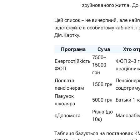
зруйнованого житла. До 
Цей список – не вичерпний, але най
відстежуйте в особистому кабінеті, 
Дія.Картку.
Програма
Сума
Хто от
7500–
Енергостійкість
ФОП 2–3 г
15000
ФОП
працівни
грн
Доплата
Пенсіонер
1500 грн
пенсіонерам
соцотриму
Пакунок
5000 грн
Батьки 1-
школяра
Різна (до
єДопомога
Малозабез
10к)
Таблиця базується на постановах КМ