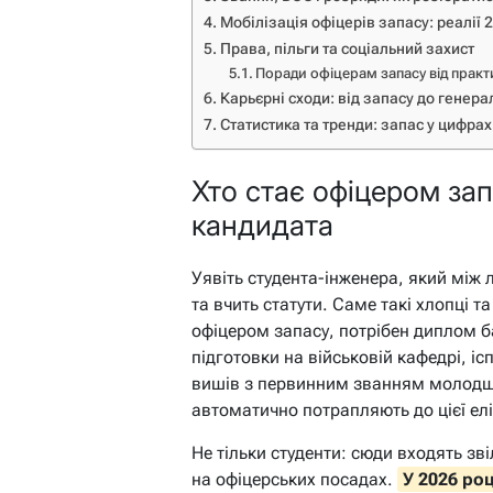
Мобілізація офіцерів запасу: реалії 
Права, пільги та соціальний захист
Поради офіцерам запасу від практ
Карьєрні сходи: від запасу до генера
Статистика та тренди: запас у цифрах
Хто стає офіцером зап
кандидата
Уявіть студента-інженера, який між 
та вчить статути. Саме такі хлопці т
офіцером запасу, потрібен диплом б
підготовки на військовій кафедрі, іс
вишів з первинним званням молодш
автоматично потрапляють до цієї елі
Не тільки студенти: сюди входять зві
на офіцерських посадах.
У 2026 роц