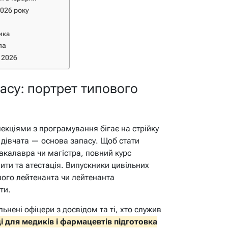
2026 року
ика
ла
 2026
асу: портрет типового
лекціями з програмування бігає на стрійку
а дівчата — основа запасу. Щоб стати
акалавра чи магістра, повний курс
пити та атестація. Випускники цивільних
ого лейтенанта чи лейтенанта
ти.
льнені офіцери з досвідом та ті, хто служив
і для медиків і фармацевтів підготовка