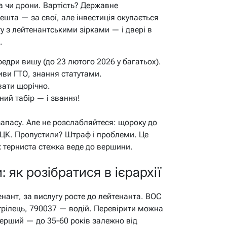
а чи дрони. Вартість? Державне
шта — за свої, але інвестиція окупається
ту з лейтенантськими зірками — і двері в
.
едри вишу (до 23 лютого 2026 у багатьох).
иви ГТО, знання статутами.
вати щорічно.
кний табір — і звання!
запасу. Але не розслабляйтеся: щороку до
ТЦК. Пропустили? Штраф і проблеми. Це
к терниста стежка веде до вершини.
 як розібратися в ієрархії
ант, за вислугу росте до лейтенанта. ВОС
рілець, 790037 — водій. Перевірити можна
перший — до 35-60 років залежно від