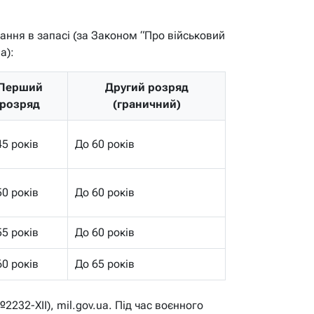
вання в запасі (за Законом “Про військовий
a):
Перший
Другий розряд
розряд
(граничний)
45 років
До 60 років
50 років
До 60 років
55 років
До 60 років
60 років
До 65 років
2232-XII), mil.gov.ua. Під час воєнного