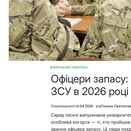
ВІЙСЬКОВА ТЕМАТИКА
ОПУБЛІКУВАТИ
У
Офіцери запасу:
ЗСУ в 2026 році
Оприлюднено
16.04.2026
від
Понька Святосла
Серед тисячі випускників університ
особлива когорта — ті, хто пройшов
звання офіцера запасу. Ці люди поєд