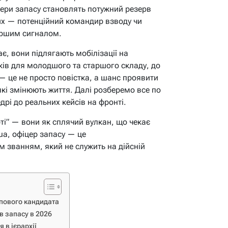
цери запасу становлять потужний резерв
их — потенційний командир взводу чи
першим сигналом.
ає, вони підлягають мобілізації на
оків для молодшого та старшого складу, до
— це не просто повістка, а шанс проявити
які змінюють життя. Далі розберемо все по
дрі до реальних кейсів на фронті.
рті” — вони як сплячий вулкан, що чекає
ua, офіцер запасу — це
м званням, який не служить на дійсній
ипового кандидата
в запасу в 2026
 в ієрархії