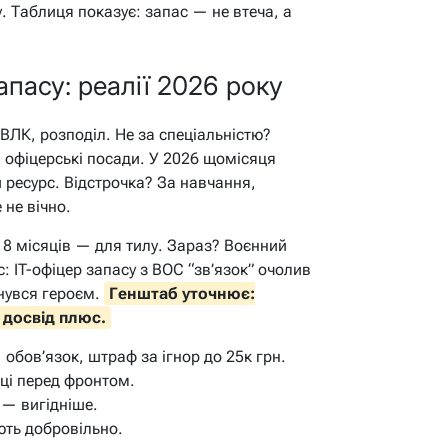
у. Таблиця показує: запас — не втеча, а
апасу: реалії 2026 року
 ВЛК, розподіл. Не за спеціальністю?
— офіцерські посади. У 2026 щомісяця
 ресурс. Відстрочка? За навчання,
 не вічно.
18 місяців — для тилу. Зараз? Воєнний
: IT-офіцер запасу з ВОС “зв’язок” очолив
рнувся героєм.
Генштаб уточнює:
 досвід плюс.
обов’язок, штраф за ігнор до 25к грн.
яці перед фронтом.
 — вигідніше.
ють добровільно.