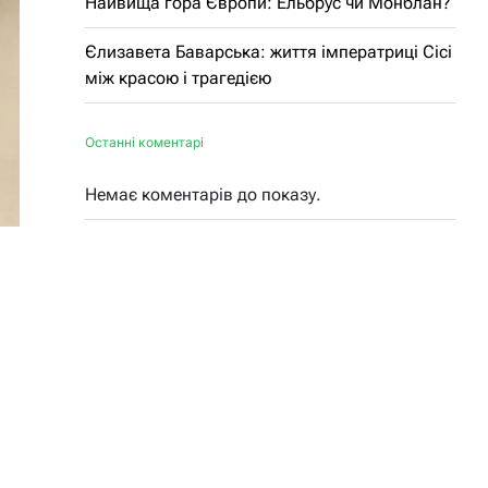
Найвища гора Європи: Ельбрус чи Монблан?
Єлизавета Баварська: життя імператриці Сісі
між красою і трагедією
Останні коментарі
Немає коментарів до показу.