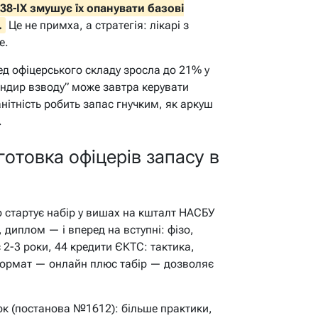
8-IX змушує їх опанувати базові
.
Це не примха, а стратегія: лікарі з
е.
ед офіцерського складу зросла до 21% у
андир взводу” може завтра керувати
ітність робить запас гнучким, як аркуш
.
готовка офіцерів запасу в
 стартує набір у вишах на кшталт НАСБУ
 диплом — і вперед на вступні: фізо,
 2-3 роки, 44 кредити ЄКТС: тактика,
формат — онлайн плюс табір — дозволяє
ок (постанова №1612): більше практики,