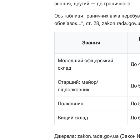
звання, другий — до граничного.
Ось таблиця граничних віків перебу
обов’язок…”, ст. 28, zakon.rada.gov.u
Звання
Молодший офіцерський
До 
склад
Старший: майор/
До 
підполковник
Полковник
До 
Вищий склад
До 
Джерела: zakon.rada.gov.ua (Закон №