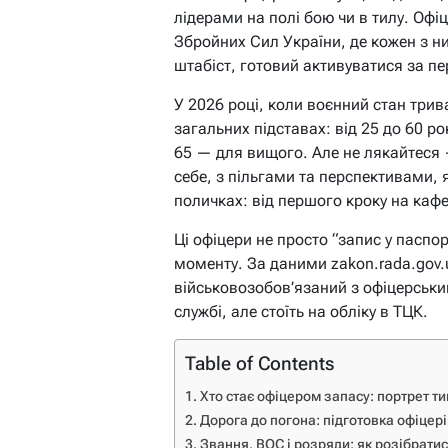
лідерами на полі бою чи в тилу. Офі
Збройних Сил України, де кожен з н
штабіст, готовий активуватися за 
У 2026 році, коли воєнний стан трив
загальних підставах: від 25 до 60 р
65 — для вищого. Але не лякайтеся 
себе, з пільгами та перспективами, 
поличках: від першого кроку на кафе
Ці офіцери не просто “запис у паспо
моменту. За даними zakon.rada.gov.
військовозобов’язаний з офіцерськи
службі, але стоїть на обліку в ТЦК.
Table of Contents
Хто стає офіцером запасу: портрет т
Дорога до погона: підготовка офіцері
Звання, ВОС і розряди: як розібратися