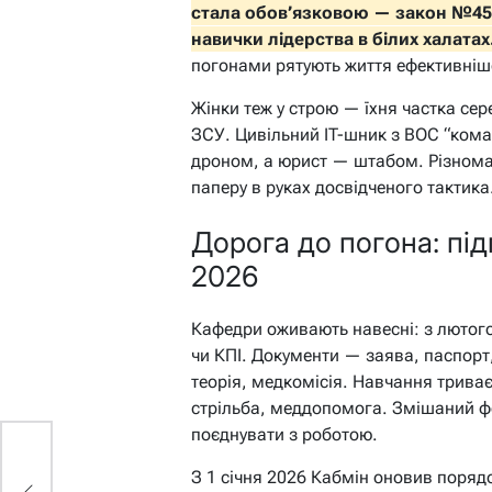
стала обов’язковою — закон №453
навички лідерства в білих халатах
погонами рятують життя ефективніш
Жінки теж у строю — їхня частка сер
ЗСУ. Цивільний IT-шник з ВОС “ком
дроном, а юрист — штабом. Різноман
паперу в руках досвідченого тактика
Дорога до погона: під
2026
Кафедри оживають навесні: з лютого
чи КПІ. Документи — заява, паспорт,
теорія, медкомісія. Навчання триває
стрільба, меддопомога. Змішаний 
поєднувати з роботою.
З 1 січня 2026 Кабмін оновив поряд
ї