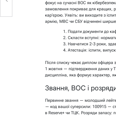
фокус на сучасні ВОС як кібербезпек
замовлення покриває для кращих, ре
кар’єрою.
Уявіть: ви виходите з іспи
армію, МВС чи СБУ відчинені ширше
Подати документи до каф
Скласти вступні: нормат
Навчатися 2-3 роки, зда
Атестація: іспити, випус
Після списку чекає диплом офіцера 
1 жовтня — підтвердження даних у 
дисципліна, яка формує характер, я
Звання, ВОС і розряди:
Первинне звання — молодший лейтен
— код вашої суперсили: 100915 — ст
в Reserve+ чи ТЦК. Розряди запасу: 