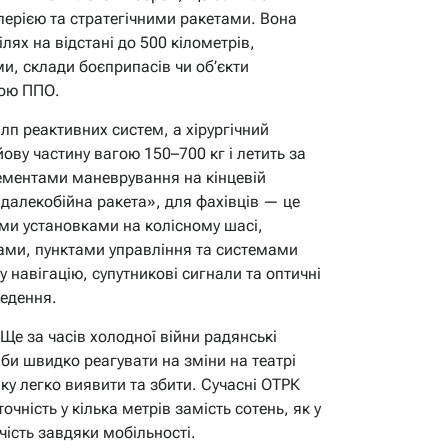
ерією та стратегічними ракетами. Вона
лях на відстані до 500 кілометрів,
и, склади боєприпасів чи об’єкти
ною ППО.
алп реактивних систем, а хірургічний
йову частину вагою 150–700 кг і летить за
лементами маневрування на кінцевій
 «далекобійна ракета», для фахівців — це
ми установками на колісному шасі,
и, пунктами управління та системами
 навігацію, супутникові сигнали та оптичні
ведення.
Ще за часів холодної війни радянські
 би швидко реагувати на зміни на театрі
яку легко виявити та збити. Сучасні ОТРК
чність у кілька метрів замість сотень, як у
чість завдяки мобільності.