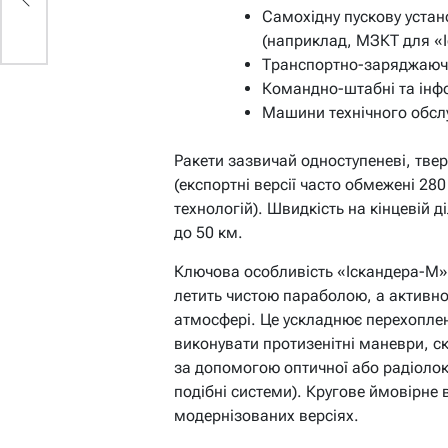
о
Самохідну пускову устан
(наприклад, МЗКТ для «І
Транспортно-заряджаюч
Командно-штабні та інфо
Машини технічного обсл
Ракети зазвичай одноступеневі, твер
(експортні версії часто обмежені 2
технологій). Швидкість на кінцевій д
до 50 км.
Ключова особливість «Іскандера-М» 
летить чистою параболою, а активно
атмосфері. Це ускладнює перехоплен
виконувати протизенітні маневри, ски
за допомогою оптичної або радіоло
подібні системи). Кругове ймовірне в
модернізованих версіях.