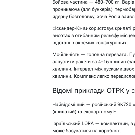
Бойова частина — 480–700 кг. Варіа
проникаюча (для бункерів), термоба
ядерну боєголовку, хоча Росія заяв
«Іскандер-К» використовує крилаті 
висотах з огибанням рельєфу місцево
відстані в окремих конфігураціях.
Мобільність — головна перевага. Пу
запустити ракети за 4–16 хвилин (зал
хвилини. Інтервал між пусками двох
хвилини. Комплекс легко передисло
Відомі приклади ОТРК у св
Найвідоміший — російський 9К720 «І
(крилатий) та експортному Е.
Ізраїльський LORA — компактний, з д
може базуватися на кораблях.