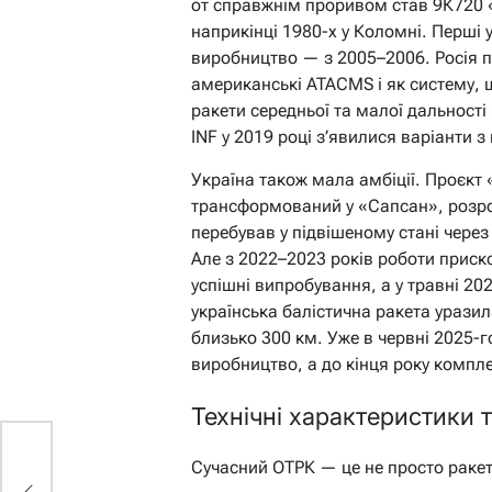
от справжнім проривом став 9К720 «
наприкінці 1980-х у Коломні. Перші у
виробництво — з 2005–2006. Росія п
американські ATACMS і як систему,
ракети середньої та малої дальності 
INF у 2019 році з’явилися варіанти 
Україна також мала амбіції. Проєкт 
трансформований у «Сапсан», розро
перебував у підвішеному стані через
Але з 2022–2023 років роботи приск
успішні випробування, а у травні 2
українська балістична ракета уразила
близько 300 км. Уже в червні 2025-г
виробництво, а до кінця року компл
Технічні характеристики 
Сучасний ОТРК — це не просто ракет