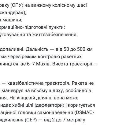
овку (СПУ) на важкому колісному шасі
скандера»);
і машини;
рмаційно-підготовчі пункти;
уговування та життєзабезпечення.
допаливні. Дальність — від 50 до 500 км
80 км через режим контролю ракетних
ілянці сягає 6–7 Махів. Висота траєкторії —
— квазібалістична траєкторія. Ракета не
 маневрує на всьому шляху, особливо в
ня. На кінцевій ділянці вона може
дає хибні цілі (дефлектори) і коригується
каційної головки самонаведення (DSMAC-
ідхилення (CEP) — від 2 до 7 метрів у