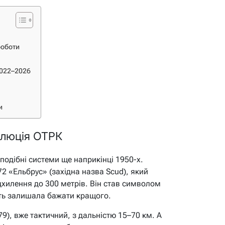
роботи
2022–2026
и
олюція ОТРК
одібні системи ще наприкінці 1950-х.
 «Ельбрус» (західна назва Scud), який
ідхилення до 300 метрів. Він став символом
ість залишала бажати кращого.
9), вже тактичний, з дальністю 15–70 км. А