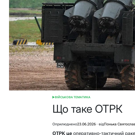
ВІЙСЬКОВА ТЕМАТИКА
ОПУБЛІКУВАТИ
У
Що таке ОТРК
Оприлюднено
23.06.2026
від
Понька Святосла
ОТРК це
оперативно-тактичний рак