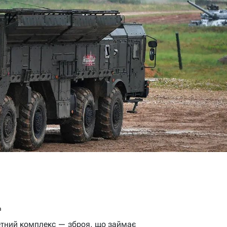
в
етний комплекс — зброя, що займає