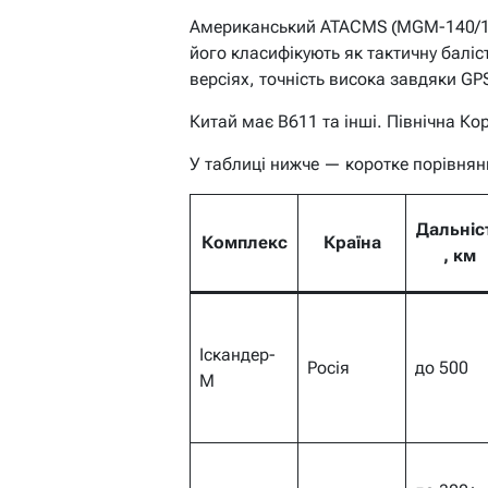
Американський ATACMS (MGM-140/16
його класифікують як тактичну баліст
версіях, точність висока завдяки GP
Китай має B611 та інші. Північна Ко
У таблиці нижче — коротке порівнян
Дальніс
Комплекс
Країна
, км
Іскандер-
Росія
до 500
М