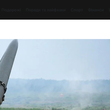
Подорожі
Поради та лайфхаки
Спорт
Фінанси