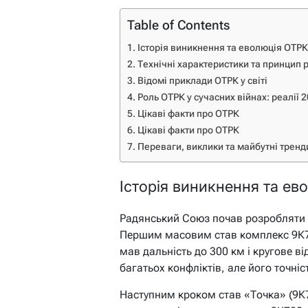
Table of Contents
Історія виникнення та еволюція ОТРК
Технічні характеристики та принцип 
Відомі приклади ОТРК у світі
Роль ОТРК у сучасних війнах: реалії 
Цікаві факти про ОТРК
Цікаві факти про ОТРК
Переваги, виклики та майбутні тренд
Історія виникнення та ев
Радянський Союз почав розробляти п
Першим масовим став комплекс 9К72
мав дальність до 300 км і кругове в
багатьох конфліктів, але його точн
Наступним кроком став «Точка» (9К7