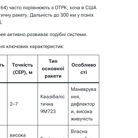
4) часто порівнюють з ОТРК, хоча в США
ичну ракету. Дальність до 300 км у пізніх
S.
рея активно розвиває подібні системи.
ня ключових характеристик:
Тип
ть
Точність
Особливо
основної
(CEP), м
сті
ракети
Маневрува
Квазібаліс
ння,
2–7
тична
дефлектор
9М723
и, висока
живучість
Власна
висока