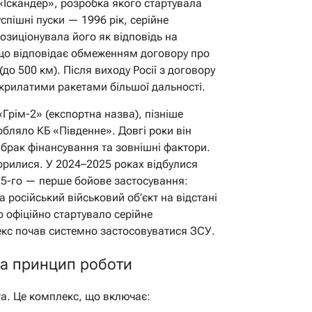
Іскандер», розробка якого стартувала
спішні пуски — 1996 рік, серійне
озиціонувала його як відповідь на
 що відповідає обмеженням договору про
(до 500 км). Після виходу Росії з договору
з крилатими ракетами більшої дальності.
«Грім-2» (експортна назва), пізніше
бляло КБ «Південне». Довгі роки він
 брак фінансування та зовнішні фактори.
орилися. У 2024–2025 роках відбулися
025-го — перше бойове застосування:
 російський військовий об’єкт на відстані
о офіційно стартувало серійне
екс почав системно застосовуватися ЗСУ.
та принцип роботи
а. Це комплекс, що включає: