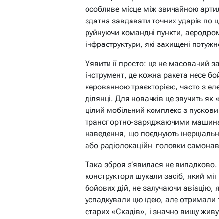
особливе місце між звичайною артил
здатна завдавати точних ударів по ці
руйнуючи командні пункти, аеродром
інфраструктури, які захищені потуж
Уявити її просто: це не масований з
інструмент, де кожна ракета несе бо
керованною траєкторією, часто з е
ділянці. Для новачків це звучить як
цілий мобільний комплекс з пускови
транспортно-заряджаючими машинам
наведення, що поєднують інерціальну
або радіолокаційні головки самона
Така зброя з’явилася не випадково. 
конструктори шукали засіб, який міг
бойових дій, не залучаючи авіацію, 
успадкували цю ідею, але отримали то
старих «Скадів», і значно вищу живу