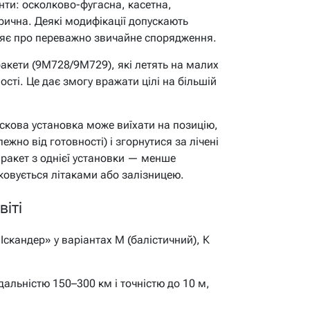
нти: осколково-фугасна, касетна,
рична. Деякі модифікації допускають
ляє про переважно звичайне спорядження.
ракети (9М728/9М729), які летять на малих
сті. Це дає змогу вражати цілі на більшій
скова установка може виїхати на позицію,
ежно від готовності) і згорнутися за лічені
 ракет з однієї установки — менше
ковується літаками або залізницею.
іті
скандер» у варіантах М (балістичний), К
альністю 150–300 км і точністю до 10 м,