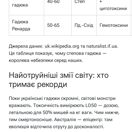
40-60
Степ
+
гадюка
цитотоксини
Гадюка
50-65
Пд.-Схід
Гемотоксини
Ренарда
Джерела даних: uk.wikipedia.org та naturalist.if.ua.
Ця таблиця показує, чому степова гадюка —
королева небезпеки серед наших.
Найотруйніші змії світу: хто
тримає рекорди
Поки українські гадюки скромні, світові монстри
вражають. Токсичність вимірюють LD50 — дозою,
летальною для 50% мишей на кг ваги. Чим нижче,
тим смертоносніше. Австралія — епіцентр: там
еволюція відточила отруту до досконалості.