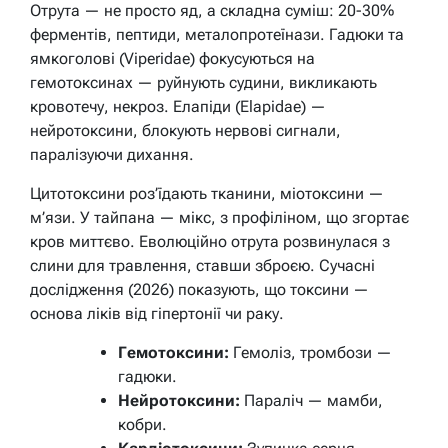
Отрута — не просто яд, а складна суміш: 20-30%
ферментів, пептиди, металопротеїнази. Гадюки та
ямкоголові (Viperidae) фокусуються на
гемотоксинах — руйнують судини, викликають
кровотечу, некроз. Елапіди (Elapidae) —
нейротоксини, блокують нервові сигнали,
паралізуючи дихання.
Цитотоксини роз’їдають тканини, міотоксини —
м’язи. У тайпана — мікс, з профіліном, що згортає
кров миттєво. Еволюційно отрута розвинулася з
слини для травлення, ставши зброєю. Сучасні
дослідження (2026) показують, що токсини —
основа ліків від гіпертонії чи раку.
Гемотоксини:
Гемоліз, тромбози —
гадюки.
Нейротоксини:
Параліч — мамби,
кобри.