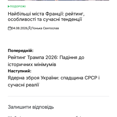
ПОДОРОЖІ
ОПУБЛІКУВАТИ
У
Найбільші міста Франції: рейтинг,
особливості та сучасні тенденції
04.08.2026
Понька Святослав
Оприлюднено
Опубліковано
Навігація
Попередній:
записів
Рейтинг Трампа 2026: Падіння до
історичних мінімумів
Наступний:
Ядерна зброя України: спадщина СРСР і
сучасні реалії
Залишити відповідь