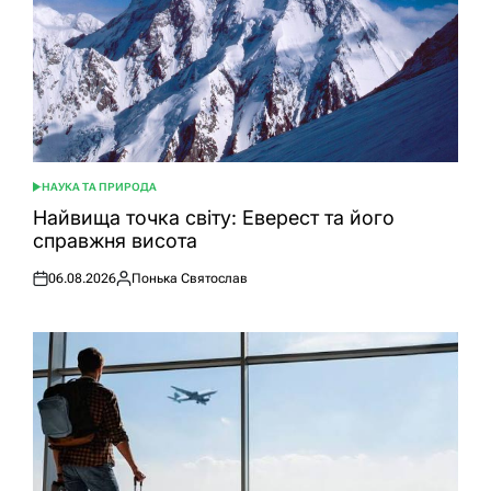
НАУКА ТА ПРИРОДА
ОПУБЛІКУВАТИ
У
Найвища точка світу: Еверест та його
справжня висота
06.08.2026
Понька Святослав
Оприлюднено
Опубліковано