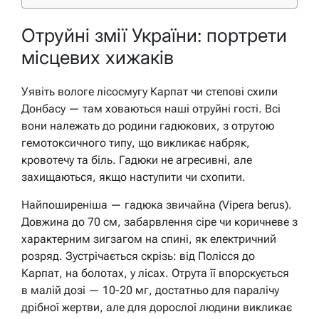
Отруйні змії України: портрети
місцевих хижаків
Уявіть вологе лісосмугу Карпат чи степові схили
Донбасу — там ховаються наші отруйні гості. Всі
вони належать до родини гадюкових, з отрутою
гемотоксичного типу, що викликає набряк,
кровотечу та біль. Гадюки не агресивні, але
захищаються, якщо наступити чи схопити.
Найпоширеніша — гадюка звичайна (Vipera berus).
Довжина до 70 см, забарвлення сіре чи коричневе з
характерним зигзагом на спині, як електричний
розряд. Зустрічається скрізь: від Полісся до
Карпат, на болотах, у лісах. Отрута її впорскується
в малій дозі — 10-20 мг, достатньо для паралічу
дрібної жертви, але для дорослої людини викликає