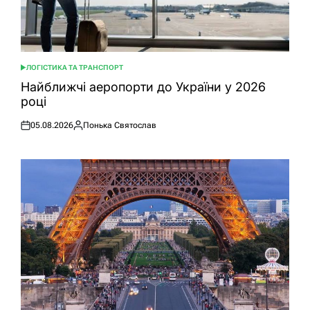
ЛОГІСТИКА ТА ТРАНСПОРТ
ОПУБЛІКУВАТИ
У
Найближчі аеропорти до України у 2026
році
05.08.2026
Понька Святослав
Оприлюднено
Опубліковано