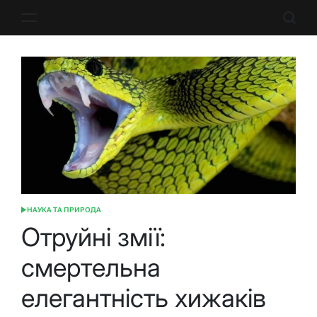
Перейти
до
вмісту
НАУКА ТА ПРИРОДА
ОПУБЛІКУВАТИ
У
Отруйні змії:
смертельна
елегантність хижаків