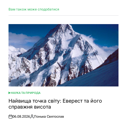
Вам також може сподобатися
НАУКА ТА ПРИРОДА
ОПУБЛІКУВАТИ
У
Найвища точка світу: Еверест та його
справжня висота
06.08.2026
Понька Святослав
Оприлюднено
Опубліковано