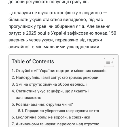
де вони регулюють популяції гризунів.
Ці плазуни не шукають конфлікту з людиною —
більшість укусів стаються випадково, під час
прогулянок у траві чи збирання ягід. Але знання
рятує: в 2025 році в Україні зафіксовано понад 150
звернень через укуси, переважно від гадюки
звичайної, з мінімальними ускладненнями.
Table of Contents
Отруйні змії України: портрети місцевих хижаків
Найотруйніші змії світу: хто тримає рекорди
Зміїна отрута: хімічна зброя еволюції
Статистика укусів: цифри, що лякають і
заспокоюють
Розпізнавання: отруйна чи ні?
Поради: як уберегтися та врятувати життя
Екологічна роль: не вороги, а союзники
Антивеноми та наука: перемога над отрутою