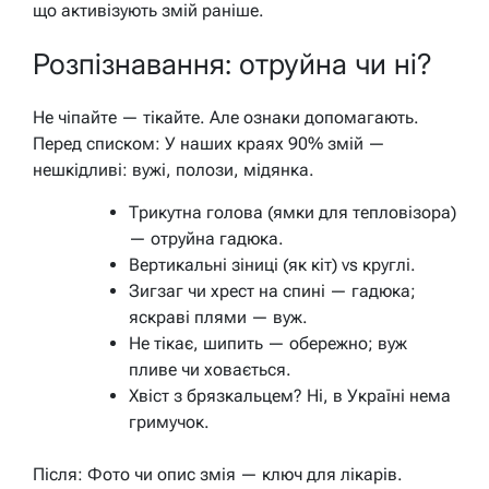
що активізують змій раніше.
Розпізнавання: отруйна чи ні?
Не чіпайте — тікайте. Але ознаки допомагають.
Перед списком: У наших краях 90% змій —
нешкідливі: вужі, полози, мідянка.
Трикутна голова (ямки для тепловізора)
— отруйна гадюка.
Вертикальні зіниці (як кіт) vs круглі.
Зигзаг чи хрест на спині — гадюка;
яскраві плями — вуж.
Не тікає, шипить — обережно; вуж
пливе чи ховається.
Хвіст з брязкальцем? Ні, в Україні нема
гримучок.
Після: Фото чи опис змія — ключ для лікарів.