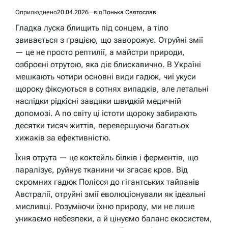
Оприлюднено
20.04.2026
від
Понька Святослав
Гладка луска блищить під сонцем, а тіло
звивається з грацією, що заворожує. Отруйні змії
— це не просто рептилії, а майстри природи,
озброєні отрутою, яка діє блискавично. В Україні
мешкають чотири основні види гадюк, чиї укуси
щороку фіксуються в сотнях випадків, але летальні
наслідки рідкісні завдяки швидкій медичній
допомозі. А по світу ці істоти щороку забирають
десятки тисяч життів, перевершуючи багатьох
хижаків за ефективністю.
Їхня отрута — це коктейль білків і ферментів, що
паралізує, руйнує тканини чи згасає кров. Від
скромних гадюк Полісся до гігантських тайпанів
Австралії, отруйні змії еволюціонували як ідеальні
мисливці. Розуміючи їхню природу, ми не лише
уникаємо небезпеки, а й цінуємо баланс екосистем,