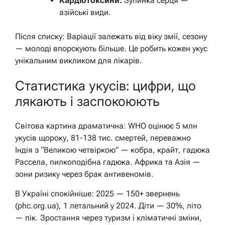
Кардіотоксини:
Зупинка серця —
азійські види.
Після списку: Варіації залежать від віку змії, сезону
— молоді впорскують більше. Це робить кожен укус
унікальним викликом для лікарів.
Статистика укусів: цифри, що
лякають і заспокоюють
Світова картина драматична: WHO оцінює 5 млн
укусів щороку, 81-138 тис. смертей, переважно
Індія з “Великою четвіркою” — кобра, крайт, гадюка
Рассела, пилкоподібна гадюка. Африка та Азія —
зони ризику через брак антивеномів.
В Україні спокійніше: 2025 — 150+ звернень
(phc.org.ua), 1 летальний у 2024. Діти — 30%, літо
— пік. Зростання через туризм і кліматичні зміни,