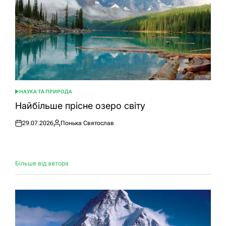
НАУКА ТА ПРИРОДА
ОПУБЛІКУВАТИ
У
Найбільше прісне озеро світу
29.07.2026
Понька Святослав
Оприлюднено
Опубліковано
Більше від автора