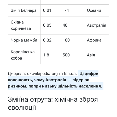
Змія Белчера
0.01
1-4
Оceани
Східна
0.05
40
Австралія
коричнева
Чорна мамба
0.32
100
Африка
Королівська
1.8
500
Азія
кобра
Джерела: uk.wikipedia.org та tsn.ua.
Ці цифри
пояснюють, чому Австралія — лідер за
ризиком, попри низьку щільність населення.
Зміїна отрута: хімічна зброя
еволюції