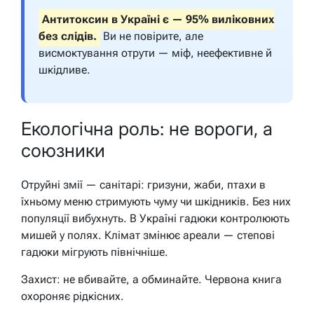
Антитоксин в Україні є — 95% виліковних
без слідів.
Ви не повірите, але
висмоктування отрути — міф, неефективне й
шкідливе.
Екологічна роль: не вороги, а
союзники
Отруйні змії — санітарі: гризуни, жаби, птахи в
їхньому меню стримують чуму чи шкідників. Без них
популяції вибухнуть. В Україні гадюки контролюють
мишей у полях. Клімат змінює ареали — степові
гадюки мігрують північніше.
Захист: не вбивайте, а обминайте. Червона книга
охороняє рідкісних.