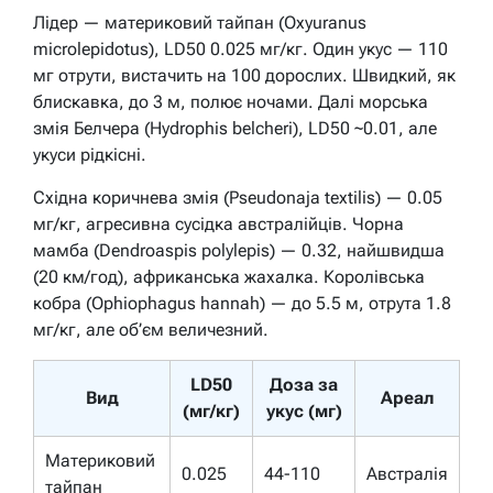
Лідер — материковий тайпан (Oxyuranus
microlepidotus), LD50 0.025 мг/кг. Один укус — 110
мг отрути, вистачить на 100 дорослих. Швидкий, як
блискавка, до 3 м, полює ночами. Далі морська
змія Белчера (Hydrophis belcheri), LD50 ~0.01, але
укуси рідкісні.
Східна коричнева змія (Pseudonaja textilis) — 0.05
мг/кг, агресивна сусідка австралійців. Чорна
мамба (Dendroaspis polylepis) — 0.32, найшвидша
(20 км/год), африканська жахалка. Королівська
кобра (Ophiophagus hannah) — до 5.5 м, отрута 1.8
мг/кг, але об’єм величезний.
LD50
Доза за
Вид
Ареал
(мг/кг)
укус (мг)
Материковий
0.025
44-110
Австралія
тайпан