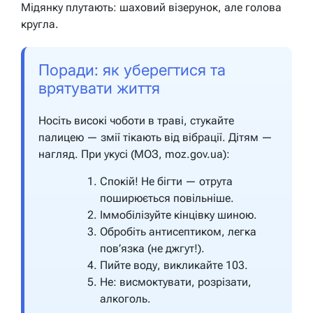
Мідянку плутають: шаховий візерунок, але голова
кругла.
Поради: як уберегтися та
врятувати життя
Носіть високі чоботи в траві, стукайте
палицею — змії тікають від вібрації. Дітям —
нагляд. При укусі (МОЗ, moz.gov.ua):
Спокій! Не бігти — отрута
поширюється повільніше.
Іммобілізуйте кінцівку шиною.
Обробіть антисептиком, легка
пов’язка (не джгут!).
Пийте воду, викликайте 103.
Не: висмоктувати, розрізати,
алкоголь.