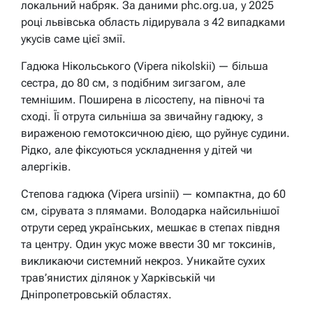
локальний набряк. За даними phc.org.ua, у 2025
році львівська область лідирувала з 42 випадками
укусів саме цієї змії.
Гадюка Нікольського (Vipera nikolskii) — більша
сестра, до 80 см, з подібним зигзагом, але
темнішим. Поширена в лісостепу, на півночі та
сході. Її отрута сильніша за звичайну гадюку, з
вираженою гемотоксичною дією, що руйнує судини.
Рідко, але фіксуються ускладнення у дітей чи
алергіків.
Степова гадюка (Vipera ursinii) — компактна, до 60
см, сірувата з плямами. Володарка найсильнішої
отрути серед українських, мешкає в степах півдня
та центру. Один укус може ввести 30 мг токсинів,
викликаючи системний некроз. Уникайте сухих
трав’янистих ділянок у Харківській чи
Дніпропетровській областях.