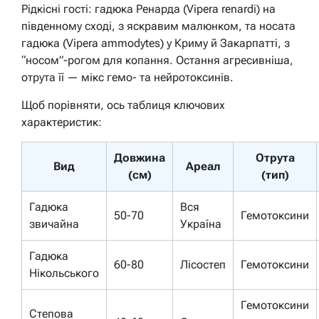
Рідкісні гості: гадюка Ренарда (Vipera renardi) на
південному сході, з яскравим малюнком, та носата
гадюка (Vipera ammodytes) у Криму й Закарпатті, з
“носом”-рогом для копання. Остання агресивніша,
отрута її — мікс гемо- та нейротоксинів.
Щоб порівняти, ось таблиця ключових
характеристик:
Довжина
Отрута
Вид
Ареал
(см)
(тип)
Гадюка
Вся
50-70
Гемотоксини
звичайна
Україна
Гадюка
60-80
Лісостеп
Гемотоксини
Нікольського
Гемотоксини
Степова