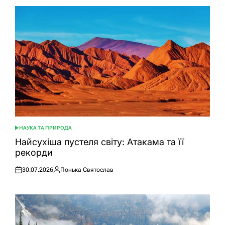
НАУКА ТА ПРИРОДА
ОПУБЛІКУВАТИ
У
Найсухіша пустеля світу: Атакама та її
рекорди
30.07.2026
Понька Святослав
Оприлюднено
Опубліковано