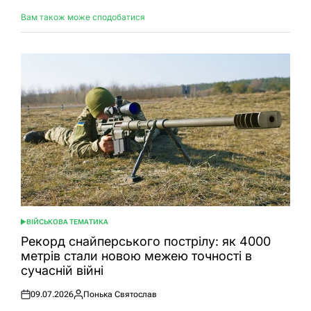
Вам також може сподобатися
ВІЙСЬКОВА ТЕМАТИКА
ОПУБЛІКУВАТИ
У
Рекорд снайперського пострілу: як 4000
метрів стали новою межею точності в
сучасній війні
09.07.2026
Понька Святослав
Оприлюднено
Опубліковано