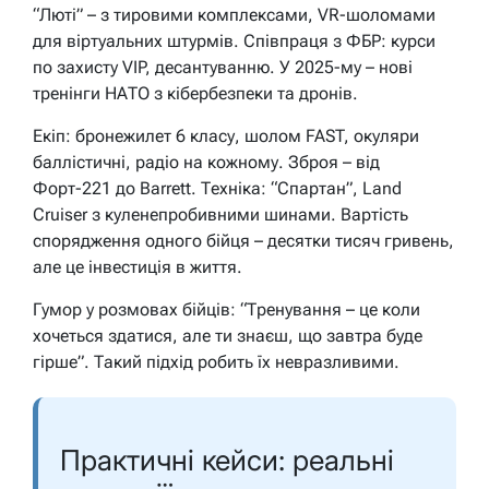
“Люті” – з тировими комплексами, VR-шоломами
для віртуальних штурмів. Співпраця з ФБР: курси
по захисту VIP, десантуванню. У 2025-му – нові
тренінги НАТО з кібербезпеки та дронів.
Екіп: бронежилет 6 класу, шолом FAST, окуляри
баллістичні, радіо на кожному. Зброя – від
Форт-221 до Barrett. Техніка: “Спартан”, Land
Cruiser з куленепробивними шинами. Вартість
спорядження одного бійця – десятки тисяч гривень,
але це інвестиція в життя.
Гумор у розмовах бійців: “Тренування – це коли
хочеться здатися, але ти знаєш, що завтра буде
гірше”. Такий підхід робить їх невразливими.
Практичні кейси: реальні