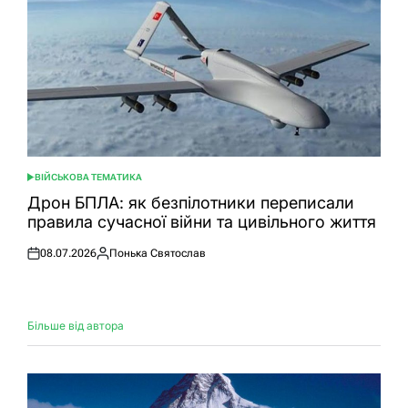
ВІЙСЬКОВА ТЕМАТИКА
ОПУБЛІКУВАТИ
У
Дрон БПЛА: як безпілотники переписали
правила сучасної війни та цивільного життя
08.07.2026
Понька Святослав
Оприлюднено
Опубліковано
Більше від автора