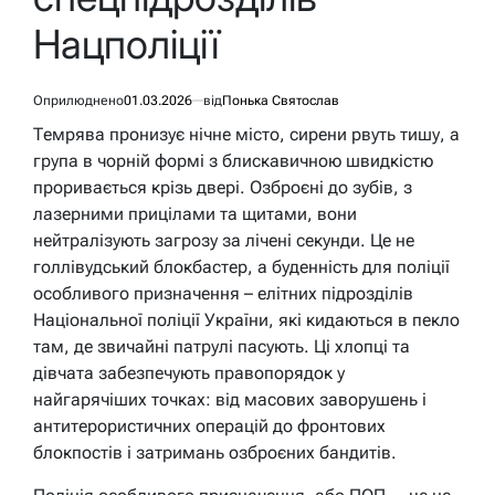
Нацполіції
Оприлюднено
01.03.2026
від
Понька Святослав
Темрява пронизує нічне місто, сирени рвуть тишу, а
група в чорній формі з блискавичною швидкістю
проривається крізь двері. Озброєні до зубів, з
лазерними прицілами та щитами, вони
нейтралізують загрозу за лічені секунди. Це не
голлівудський блокбастер, а буденність для поліції
особливого призначення – елітних підрозділів
Національної поліції України, які кидаються в пекло
там, де звичайні патрулі пасують. Ці хлопці та
дівчата забезпечують правопорядок у
найгарячіших точках: від масових заворушень і
антитерористичних операцій до фронтових
блокпостів і затримань озброєних бандитів.