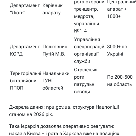
рота охорони,
Центральни
Департамент
Керівник
тренцентр,
апарат +
“Лють”
апарату
медрота,
1000+
управління
№1-4
Управління
Департамент
Полковник
спецоперацій,
3000+ по
КОРД
Путій М.В.
організації
Україні
служби
Стрілецькі
Територіальні
Начальники
роти,
По 200-500
батальйони
ГУНП
патрульні
на область
ППОП
областей
взводи
Джерела даних: npu.gov.ua, структура Нацполіції
станом на 2026 рік.
Така ієрархія дозволяє оперативно реагувати:
наказ з Києва – і рота з Харкова вже на позиціях.