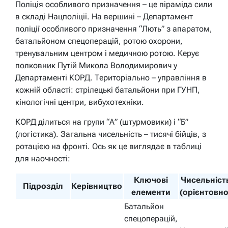
Поліція особливого призначення – це піраміда сили
в складі Нацполіції. На вершині – Департамент
поліції особливого призначення “Лють” з апаратом,
батальйоном спецоперацій, ротою охорони,
тренувальним центром і медичною ротою. Керує
полковник Путій Микола Володимирович у
Департаменті КОРД. Територіально – управління в
кожній області: стрілецькі батальйони при ГУНП,
кінологічні центри, вибухотехніки.
КОРД ділиться на групи “А” (штурмовики) і “Б”
(логістика). Загальна чисельність – тисячі бійців, з
ротацією на фронті. Ось як це виглядає в таблиці
для наочності:
Ключові
Чисельніст
Підрозділ
Керівництво
елементи
(орієнтовно
Батальйон
спецоперацій,