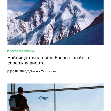
НАУКА ТА ПРИРОДА
ОПУБЛІКУВАТИ
У
Найвища точка світу: Еверест та його
справжня висота
06.08.2026
Понька Святослав
Оприлюднено
Опубліковано