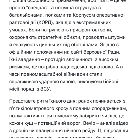
Поліція особливого призначення, або ПОП, – це не
просто “спецназ”, а потужна структура з
батальйонами, полками та Корпусом оперативно-
раптової дії (КОРД), яка діє в екстремальних
умовах. Вони патрулюють прифронтові зони,
охороняють стратегічні об’єкти, проводять штурми
й евакуюють цивільних під обстрілами. Згідно з
офіційним положенням на сайті Верховної Ради,
їхні завдання – протидія злочинності з високим
ризиком, де потрібна надлюдська підготовка. А в
часи повномасштабної війни вони стали
справжньою ударною силою, виконуючи бойові
місії поряд із ЗСУ.
Представте ритм їхнього дня: ранок починається з
п’ятикілометрового кросу з повним спорядженням,
потім тактичні ігри в міському лабіринті чи лісі, де
кожен кущ – потенційний ворог. Вечір – аналіз відео
з дронів чи планування нічного рейду. Ці підрозділи
не чекають наказів – вони створюють безпеку,