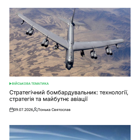
ВІЙСЬКОВА ТЕМАТИКА
ОПУБЛІКУВАТИ
У
Стратегічний бомбардувальник: технології,
стратегія та майбутнє авіації
09.07.2026
Понька Святослав
Оприлюднено
Опубліковано