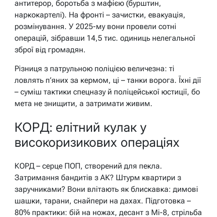
антитерор, боротьба з мафією (бурштин,
наркокартелі). На фронті – зачистки, евакуація,
розмінування. У 2025-му вони провели сотні
операцій, зібравши 14,5 тис. одиниць нелегальної
зброї від громадян.
Різниця з патрульною поліцією величезна: ті
ловлять п’яних за кермом, ці – танки ворога. Їхні дії
– суміш тактики спецназу й поліцейської юстиції, бо
мета не знищити, а затримати живим.
КОРД: елітний кулак у
високоризикових операціях
КОРД – серце ПОП, створений для пекла.
Затримання бандитів з АК? Штурм квартири з
заручниками? Вони влітають як блискавка: димові
шашки, тарани, снайпери на дахах. Підготовка –
80% практики: бій на ножах, десант з Мі-8, стрільба