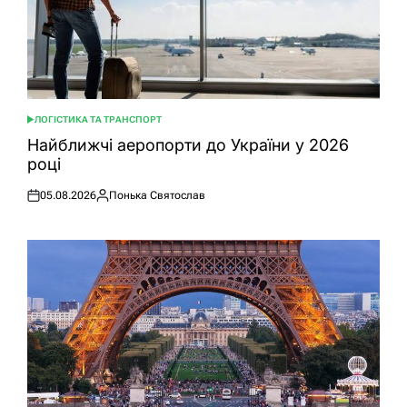
ЛОГІСТИКА ТА ТРАНСПОРТ
ОПУБЛІКУВАТИ
У
Найближчі аеропорти до України у 2026
році
05.08.2026
Понька Святослав
Оприлюднено
Опубліковано