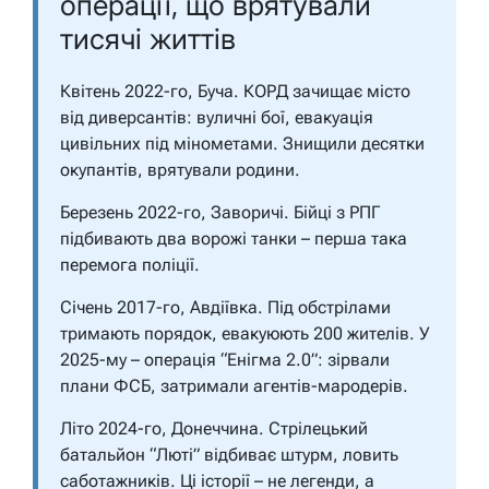
операції, що врятували
тисячі життів
Квітень 2022-го, Буча. КОРД зачищає місто
від диверсантів: вуличні бої, евакуація
цивільних під мінометами. Знищили десятки
окупантів, врятували родини.
Березень 2022-го, Заворичі. Бійці з РПГ
підбивають два ворожі танки – перша така
перемога поліції.
Січень 2017-го, Авдіївка. Під обстрілами
тримають порядок, евакуюють 200 жителів. У
2025-му – операція “Енігма 2.0”: зірвали
плани ФСБ, затримали агентів-мародерів.
Літо 2024-го, Донеччина. Стрілецький
батальйон “Люті” відбиває штурм, ловить
саботажників. Ці історії – не легенди, а