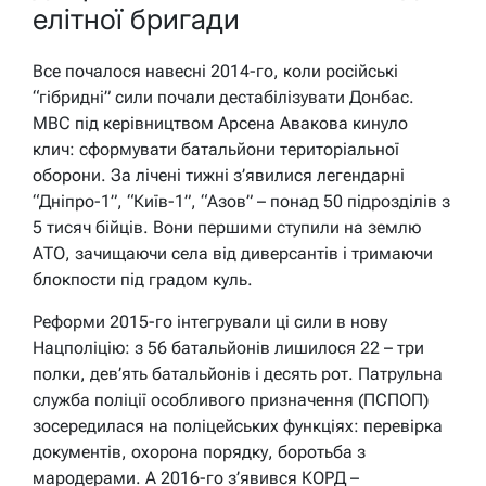
елітної бригади
Все почалося навесні 2014-го, коли російські
“гібридні” сили почали дестабілізувати Донбас.
МВС під керівництвом Арсена Авакова кинуло
клич: сформувати батальйони територіальної
оборони. За лічені тижні з’явилися легендарні
“Дніпро-1”, “Київ-1”, “Азов” – понад 50 підрозділів з
5 тисяч бійців. Вони першими ступили на землю
АТО, зачищаючи села від диверсантів і тримаючи
блокпости під градом куль.
Реформи 2015-го інтегрували ці сили в нову
Нацполіцію: з 56 батальйонів лишилося 22 – три
полки, дев’ять батальйонів і десять рот. Патрульна
служба поліції особливого призначення (ПСПОП)
зосередилася на поліцейських функціях: перевірка
документів, охорона порядку, боротьба з
мародерами. А 2016-го з’явився КОРД –