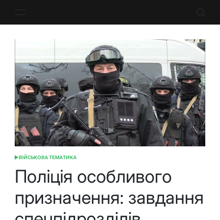
Перейти
до
вмісту
ВІЙСЬКОВА ТЕМАТИКА
ОПУБЛІКУВАТИ
У
Поліція особливого
призначення: завдання
спецпідрозділів