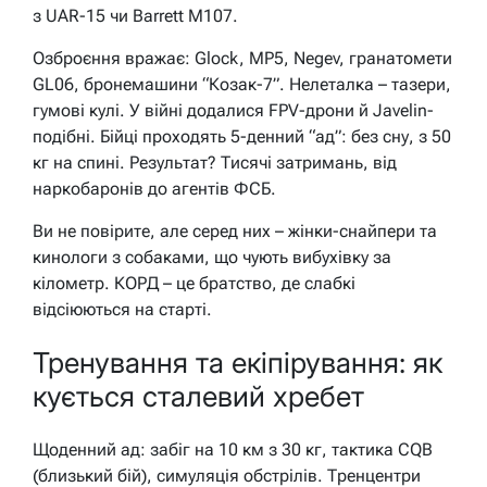
з UAR-15 чи Barrett M107.
Озброєння вражає: Glock, MP5, Negev, гранатомети
GL06, бронемашини “Козак-7”. Нелеталка – тазери,
гумові кулі. У війні додалися FPV-дрони й Javelin-
подібні. Бійці проходять 5-денний “ад”: без сну, з 50
кг на спині. Результат? Тисячі затримань, від
наркобаронів до агентів ФСБ.
Ви не повірите, але серед них – жінки-снайпери та
кинологи з собаками, що чують вибухівку за
кілометр. КОРД – це братство, де слабкі
відсіюються на старті.
Тренування та екіпірування: як
кується сталевий хребет
Щоденний ад: забіг на 10 км з 30 кг, тактика CQB
(близький бій), симуляція обстрілів. Тренцентри