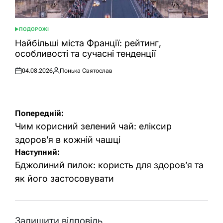
ПОДОРОЖІ
ОПУБЛІКУВАТИ
У
Найбільші міста Франції: рейтинг,
особливості та сучасні тенденції
04.08.2026
Понька Святослав
Оприлюднено
Опубліковано
Навігація
Попередній:
записів
Чим корисний зелений чай: еліксир
здоров’я в кожній чашці
Наступний:
Бджолиний пилок: користь для здоров’я та
як його застосовувати
Залишити відповідь