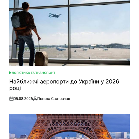
ЛОГІСТИКА ТА ТРАНСПОРТ
ОПУБЛІКУВАТИ
У
Найближчі аеропорти до України у 2026
році
05.08.2026
Понька Святослав
Оприлюднено
Опубліковано