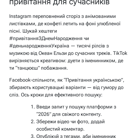
привітання для сучасників
Instagram переповнений сторіз з анімованими
листівками, де конфеті летить на фоні улюбленої
пісні. Шукай хештеги
#привітанняЗДнемНародження чи
#деньнародженняУкраїна — тисячі рілсів з
музикою від Океан Ельзи до сучасних треків. TikTok
вирізняється креативом: дуети з іменинником, де
ти “танцюєш” побажання.
Facebook-спільноти, як “Привітання українською”,
збирають користувацькі варіанти — від гумору до
сліз. Ось кроки для ефективного пошуку:
Введи запит у пошуку платформи з
“2026” для свіжого контенту.
Збережи відео чи фото, додай
особистий коментар.
Опублікуй з тегами, аби іменинник