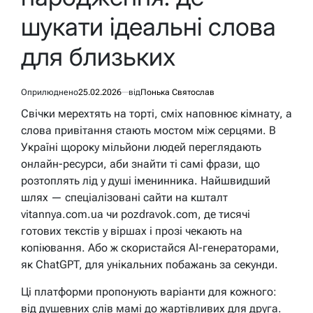
шукати ідеальні слова
для близьких
Оприлюднено
25.02.2026
від
Понька Святослав
Свічки мерехтять на торті, сміх наповнює кімнату, а
слова привітання стають мостом між серцями. В
Україні щороку мільйони людей переглядають
онлайн-ресурси, аби знайти ті самі фрази, що
розтоплять лід у душі іменинника. Найшвидший
шлях — спеціалізовані сайти на кшталт
vitannya.com.ua чи pozdravok.com, де тисячі
готових текстів у віршах і прозі чекають на
копіювання. Або ж скористайся AI-генераторами,
як ChatGPT, для унікальних побажань за секунди.
Ці платформи пропонують варіанти для кожного:
від душевних слів мамі до жартівливих для друга.