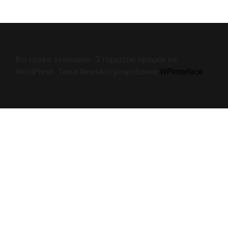
Всі права захищено. З гордістю працює на
WordPress. Тема NewsArc розроблена
WPInterface
.