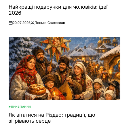
ОПУБЛІКУВАТИ
У
Найкращі подарунки для чоловіків: ідеї
2026
20.07.2026
Понька Святослав
Оприлюднено
Опубліковано
ПРИВІТАННЯ
ОПУБЛІКУВАТИ
У
Як вітатися на Різдво: традиції, що
зігрівають серце