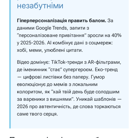
незабутніми
Гіперперсоналізація править балом.
За
даними Google Trends, запити з
“персоналізоване привітання” зросли на 40%
у 2025-2026. AI комбінує дані з соцмереж:
хобі, меми, улюблені цитати.
Відео домінує: TikTok-тренди з AR-фільтрами,
де іменинник “стає” супергероєм. Еко-тренд
— цифрові листівки без паперу. Гумор
еволюціонує до мемів з локальним
колоритом, як “хай твій день буде солодшим
за вареники з вишнями”. Уникай шаблонів —
2026 про автентичність, де слова торкаються
саме твого серця.