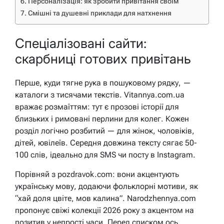
Персоналізація: як зробити привітання своїм
Смішні та душевні приклади для натхнення
Спеціалізовані сайти:
скарбниці готових привітань
Перше, куди тягне рука в пошуковому рядку, —
каталоги з тисячами текстів. Vitannya.com.ua
вражає розмаїттям: тут є прозові історії для
близьких і римовані перлини для колег. Кожен
розділ логічно розбитий — для жінок, чоловіків,
дітей, ювілеїв. Середня довжина тексту сягає 50-
100 слів, ідеально для SMS чи посту в Instagram.
Порівняй з pozdravok.com: вони акцентують
українську мову, додаючи фольклорні мотиви, як
“хай доля цвіте, мов калина”. Narodzhennya.com
пропонує свіжі колекції 2026 року з акцентом на
позитив у непрості часи. Перед списком ось