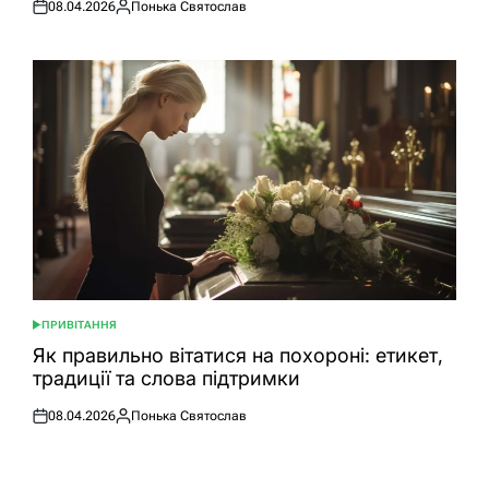
08.04.2026
Понька Святослав
Оприлюднено
Опубліковано
ПРИВІТАННЯ
ОПУБЛІКУВАТИ
У
Як правильно вітатися на похороні: етикет,
традиції та слова підтримки
08.04.2026
Понька Святослав
Оприлюднено
Опубліковано