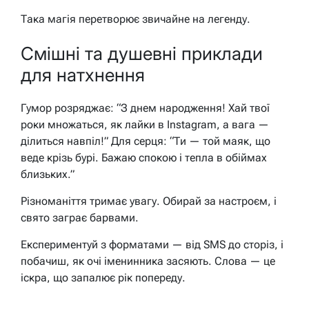
Така магія перетворює звичайне на легенду.
Смішні та душевні приклади
для натхнення
Гумор розряджає: “З днем народження! Хай твої
роки множаться, як лайки в Instagram, а вага —
ділиться навпіл!” Для серця: “Ти — той маяк, що
веде крізь бурі. Бажаю спокою і тепла в обіймах
близьких.”
Різноманіття тримає увагу. Обирай за настроєм, і
свято заграє барвами.
Експериментуй з форматами — від SMS до сторіз, і
побачиш, як очі іменинника засяють. Слова — це
іскра, що запалює рік попереду.