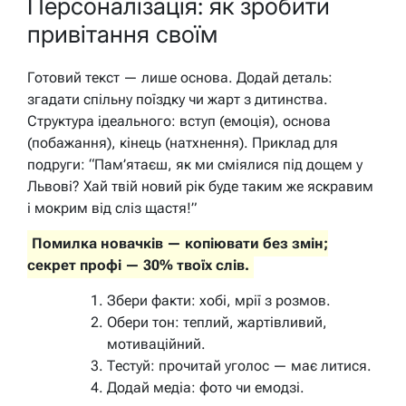
Персоналізація: як зробити
привітання своїм
Готовий текст — лише основа. Додай деталь:
згадати спільну поїздку чи жарт з дитинства.
Структура ідеального: вступ (емоція), основа
(побажання), кінець (натхнення). Приклад для
подруги: “Пам’ятаєш, як ми сміялися під дощем у
Львові? Хай твій новий рік буде таким же яскравим
і мокрим від сліз щастя!”
Помилка новачків — копіювати без змін;
секрет профі — 30% твоїх слів.
Збери факти: хобі, мрії з розмов.
Обери тон: теплий, жартівливий,
мотиваційний.
Тестуй: прочитай уголос — має литися.
Додай медіа: фото чи емодзі.