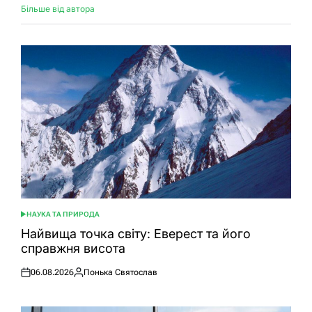
Більше від автора
НАУКА ТА ПРИРОДА
ОПУБЛІКУВАТИ
У
Найвища точка світу: Еверест та його
справжня висота
06.08.2026
Понька Святослав
Оприлюднено
Опубліковано