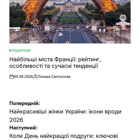
ПОДОРОЖІ
ОПУБЛІКУВАТИ
У
Найбільші міста Франції: рейтинг,
особливості та сучасні тенденції
04.08.2026
Понька Святослав
Оприлюднено
Опубліковано
Навігація
Попередній:
записів
Найкрасивіші жінки України: ікони вроди
2026
Наступний:
Коли День найкращої подруги: ключові