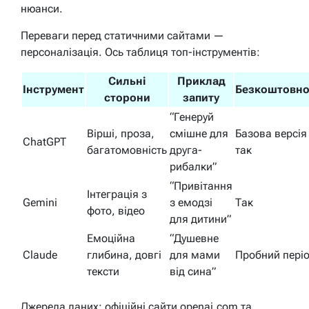
нюанси.
Переваги перед статичними сайтами —
персоналізація. Ось таблиця топ-інструментів:
Сильні
Приклад
Інструмент
Безкоштовн
сторони
запиту
“Генеруй
Вірші, проза,
смішне для
Базова версія
ChatGPT
багатомовність
друга-
так
рибалки”
“Привітання
Інтеграція з
Gemini
з емодзі
Так
фото, відео
для дитини”
Емоційна
“Душевне
Claude
глибина, довгі
для мами
Пробний пері
тексти
від сина”
Джерела даних: офіційні сайти openai.com та