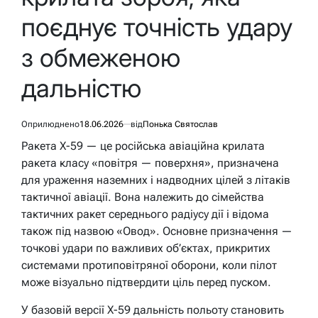
поєднує точність удару
з обмеженою
дальністю
Оприлюднено
18.06.2026
від
Понька Святослав
Ракета Х-59 — це російська авіаційна крилата
ракета класу «повітря — поверхня», призначена
для ураження наземних і надводних цілей з літаків
тактичної авіації. Вона належить до сімейства
тактичних ракет середнього радіусу дії і відома
також під назвою «Овод». Основне призначення —
точкові удари по важливих об’єктах, прикритих
системами протиповітряної оборони, коли пілот
може візуально підтвердити ціль перед пуском.
У базовій версії Х-59 дальність польоту становить