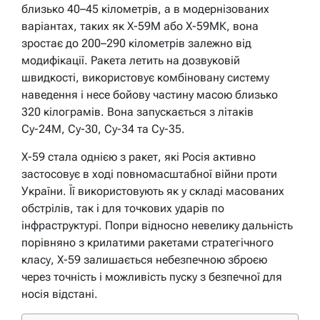
близько 40–45 кілометрів, а в модернізованих
варіантах, таких як Х-59М або Х-59МК, вона
зростає до 200–290 кілометрів залежно від
модифікації. Ракета летить на дозвуковій
швидкості, використовує комбіновану систему
наведення і несе бойову частину масою близько
320 кілограмів. Вона запускається з літаків
Су-24М, Су-30, Су-34 та Су-35.
Х-59 стала однією з ракет, які Росія активно
застосовує в ході повномасштабної війни проти
України. Її використовують як у складі масованих
обстрілів, так і для точкових ударів по
інфраструктурі. Попри відносно невелику дальність
порівняно з крилатими ракетами стратегічного
класу, Х-59 залишається небезпечною зброєю
через точність і можливість пуску з безпечної для
носія відстані.