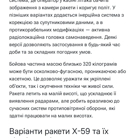
система, де оператор у кабіні літака бачить
зображення з камери ракети і коригує політ. У
пізніших варіантах додається інерційна система з
корекцією за супутниковими даними, а в
протикорабельних модифікаціях — активна
радіолокаційна головка самонаведення. Деякі
версії дозволяють застосування в будь-який час
доби та за складних погодних умов.
Бойова частина масою близько 320 кілограмів
може бути осколково-фугасною, проникаючою або
касетною. Це дозволяє уражати як укріплені
об’єкти, так і скупчення техніки чи живої сили.
Ракета летить на малій висоті, що ускладнює її
виявлення радарами, але робить вразливою до
сучасних систем протиповітряної оборони, які
здатні працювати на малих висотах.
Варіанти ракети Х-59 та їх