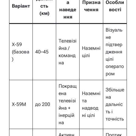
а
Призна
Особли
Варіант
сть
наведе
чення
вості
(км)
ння
Візуаль
не
Телевізі
Х-59
підтвер
йна /
Наземні
(базова
40–45
дження
команд
цілі
)
цілі
на
операто
ром
Покращ
Збільше
ена
Наземні
на
телевізі
та
Х-59М
до 200
дальніс
йна +
надвод
ть і
інерцій
ні цілі
точність
на
Активн
Протик