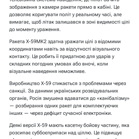
зображення з камери ракети прямо в кабіні. Це
дозволяє коригувати політ у реальному часі, але
вимагає, щоб літак залишався в зоні видимості цілі
до моменту ураження.
Ракета Х-59МК2 здатна уражати цілі з відомими
координатами навіть за відсутності візуального
контакту. Це робить її придатною для ударів у
складних погодних умовах або вночі, коли
візуальне наведення неможливе.
Виробництво Х-59 стикається з проблемами через
санкції. За даними українських розвідувальних
органів, Росія змушена вдаватися до «канібалізму»
— розбирання одних ракет для комплектуючих
інших — через дефіцит сучасної електроніки.
Деякі версії Х-59 мають касетну бойову частину, яка
розсипає суббоєприпаси над ціллю. Це підвищує