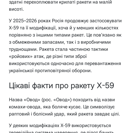
здатні перехоплювати крилаті ракети на малій
висоті.
У 2025–2026 роках Росія продовжує застосовувати
Х-59 та її модифікації, хоча й у менших кількостях
порівняно з іншими типами ракет. Це пов’язано як
з обмеженими запасами, так і з виробничими
труднощами. Ракета стала частиною тактики
«ройових» атак, де різні типи зброї
використовуються одночасно для перевантаження
української протиповітряної оборони.
Цікаві факти про ракету Х-59
Назва «Овод» (рос. «Овод») походить від назви
комахи-овода, яка боляче кусає. Це символізує
раптовий і болісний удар, який ракета завдає цілі.
У деяких модифікаціях Х-59 використовується
телевізійна система наведення, де пілот бачить