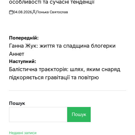
особливості та сучасні тенденції
04.08.2026
Понька Святослав
Оприлюднено
Опубліковано
Навігація
Попередній:
записів
Ганна Жук: життя та спадщина блогерки
Аннет
Наступний:
Балістична траєкторія: шлях, яким снаряд
підкоряється гравітації та повітрю
Пошук
Пошук
Недавні записи