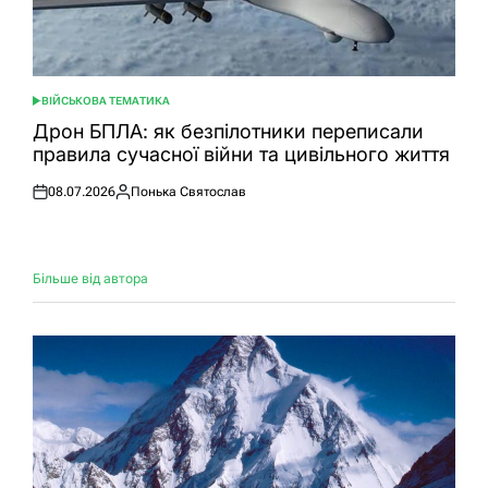
ВІЙСЬКОВА ТЕМАТИКА
ОПУБЛІКУВАТИ
У
Дрон БПЛА: як безпілотники переписали
правила сучасної війни та цивільного життя
08.07.2026
Понька Святослав
Оприлюднено
Опубліковано
Більше від автора