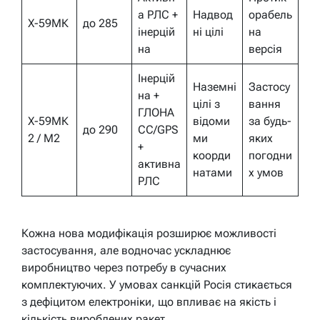
а РЛС +
Надвод
орабель
Х-59МК
до 285
інерцій
ні цілі
на
на
версія
Інерцій
Наземні
Застосу
на +
цілі з
вання
ГЛОНА
Х-59МК
відоми
за будь-
до 290
СС/GPS
2 / М2
ми
яких
+
коорди
погодни
активна
натами
х умов
РЛС
Кожна нова модифікація розширює можливості
застосування, але водночас ускладнює
виробництво через потребу в сучасних
комплектуючих. У умовах санкцій Росія стикається
з дефіцитом електроніки, що впливає на якість і
кількість вироблених ракет.