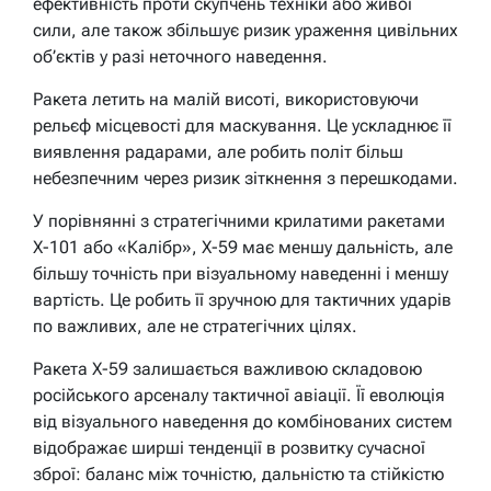
ефективність проти скупчень техніки або живої
сили, але також збільшує ризик ураження цивільних
об’єктів у разі неточного наведення.
Ракета летить на малій висоті, використовуючи
рельєф місцевості для маскування. Це ускладнює її
виявлення радарами, але робить політ більш
небезпечним через ризик зіткнення з перешкодами.
У порівнянні з стратегічними крилатими ракетами
Х-101 або «Калібр», Х-59 має меншу дальність, але
більшу точність при візуальному наведенні і меншу
вартість. Це робить її зручною для тактичних ударів
по важливих, але не стратегічних цілях.
Ракета Х-59 залишається важливою складовою
російського арсеналу тактичної авіації. Її еволюція
від візуального наведення до комбінованих систем
відображає ширші тенденції в розвитку сучасної
зброї: баланс між точністю, дальністю та стійкістю