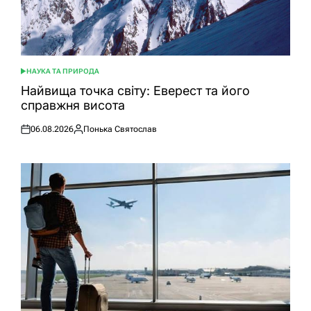
НАУКА ТА ПРИРОДА
ОПУБЛІКУВАТИ
У
Найвища точка світу: Еверест та його
справжня висота
06.08.2026
Понька Святослав
Оприлюднено
Опубліковано