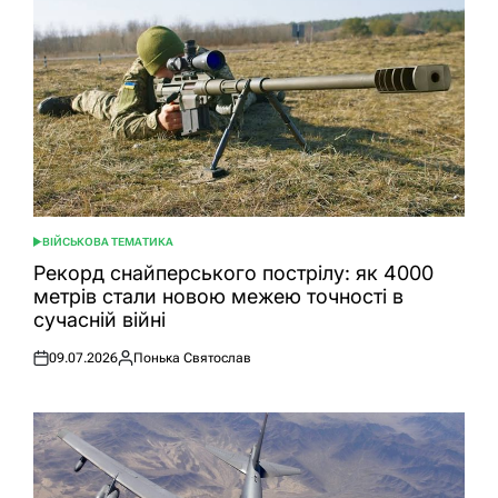
ВІЙСЬКОВА ТЕМАТИКА
ОПУБЛІКУВАТИ
У
Рекорд снайперського пострілу: як 4000
метрів стали новою межею точності в
сучасній війні
09.07.2026
Понька Святослав
Оприлюднено
Опубліковано