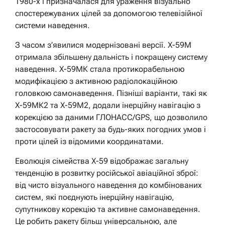
1980-х і призначалася для ураження візуально
спостережуваних цілей за допомогою телевізійної
системи наведення.
З часом з’явилися модернізовані версії. Х-59М
отримала збільшену дальність і покращену систему
наведення. Х-59МК стала протикорабельною
модифікацією з активною радіолокаційною
головкою самонаведення. Пізніші варіанти, такі як
Х-59МК2 та Х-59М2, додали інерційну навігацію з
корекцією за даними ГЛОНАСС/GPS, що дозволило
застосовувати ракету за будь-яких погодних умов і
проти цілей із відомими координатами.
Еволюція сімейства Х-59 відображає загальну
тенденцію в розвитку російської авіаційної зброї:
від чисто візуального наведення до комбінованих
систем, які поєднують інерційну навігацію,
супутникову корекцію та активне самонаведення.
Це робить ракету більш універсальною, але