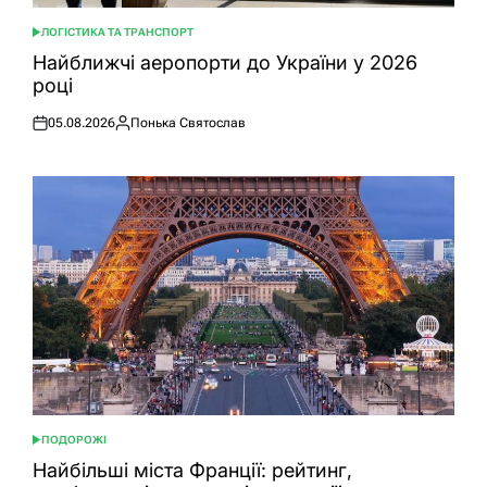
ЛОГІСТИКА ТА ТРАНСПОРТ
ОПУБЛІКУВАТИ
У
Найближчі аеропорти до України у 2026
році
05.08.2026
Понька Святослав
Оприлюднено
Опубліковано
ПОДОРОЖІ
ОПУБЛІКУВАТИ
У
Найбільші міста Франції: рейтинг,