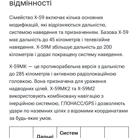
відмінності
Сімейство Х-59 включає кілька основних
модифікацій, які відрізняються дальністю,
системою наведення та призначенням. Базова Х-59
має дальність до 45 кілометрів і телевізійне
наведення. Х-59М збільшує дальність до 200
кілометрів і додає покращену систему наведення.
Х-59МК — це протикорабельна версія з дальністю
до 285 кілометрів і активною радіолокаційною
головкою. Вона призначена для ураження
надводних цілей. Х-59МК2 та Х-59М2
використовують комбіновану навігацію з
інерційною системою, ГЛОНАСС/GPS і дозволяють
удари по наземних цілях з відомими координатами
за будь-яких умов.
Систем
Дальні