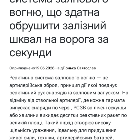
вогню, що здатна
обрушити залізний
шквал на ворога за
секунди
Оприлюднено
19.06.2026
від
Понька Святослав
Реактивна система залпового вогню — це
артилерійська зброя, принцип дії якої поєднує
реактивний рух снарядів із залповим запуском. На
відміну від ствольної артилерії, де кожна гармата
випускає снаряди по черзі, РСЗВ за лічені секунди
або хвилини викидає десятки реактивних ракет по
великій площі. Такий підхід створює високу
щільність ураження, ідеальну для придушення
живої сили, техніки, артилерійських батарей,