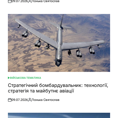
09.07.2026
Понька Святослав
Оприлюднено
Опубліковано
ВІЙСЬКОВА ТЕМАТИКА
ОПУБЛІКУВАТИ
У
Стратегічний бомбардувальник: технології,
стратегія та майбутнє авіації
09.07.2026
Понька Святослав
Оприлюднено
Опубліковано