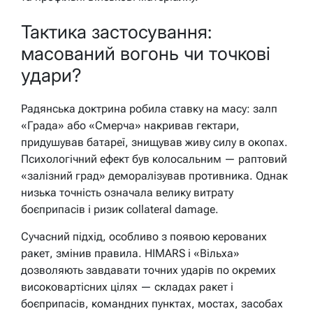
Тактика застосування:
масований вогонь чи точкові
удари?
Радянська доктрина робила ставку на масу: залп
«Града» або «Смерча» накривав гектари,
придушував батареї, знищував живу силу в окопах.
Психологічний ефект був колосальним — раптовий
«залізний град» деморалізував противника. Однак
низька точність означала велику витрату
боєприпасів і ризик collateral damage.
Сучасний підхід, особливо з появою керованих
ракет, змінив правила. HIMARS і «Вільха»
дозволяють завдавати точних ударів по окремих
високовартісних цілях — складах ракет і
боєприпасів, командних пунктах, мостах, засобах