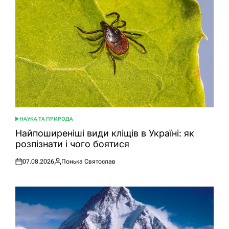
НАУКА ТА ПРИРОДА
ОПУБЛІКУВАТИ
У
Найпоширеніші види кліщів в Україні: як
розпізнати і чого боятися
07.08.2026
Понька Святослав
Оприлюднено
Опубліковано