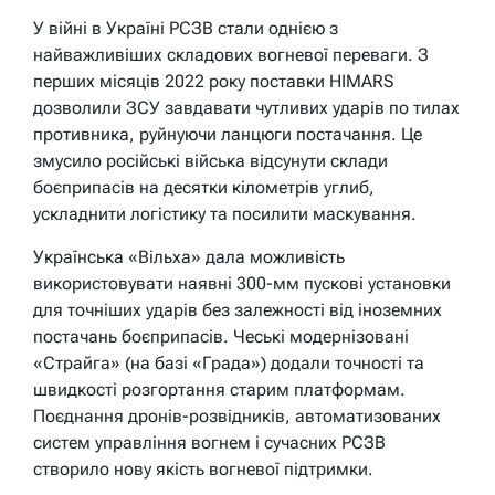
У війні в Україні РСЗВ стали однією з
найважливіших складових вогневої переваги. З
перших місяців 2022 року поставки HIMARS
дозволили ЗСУ завдавати чутливих ударів по тилах
противника, руйнуючи ланцюги постачання. Це
змусило російські війська відсунути склади
боєприпасів на десятки кілометрів углиб,
ускладнити логістику та посилити маскування.
Українська «Вільха» дала можливість
використовувати наявні 300-мм пускові установки
для точніших ударів без залежності від іноземних
постачань боєприпасів. Чеські модернізовані
«Страйга» (на базі «Града») додали точності та
швидкості розгортання старим платформам.
Поєднання дронів-розвідників, автоматизованих
систем управління вогнем і сучасних РСЗВ
створило нову якість вогневої підтримки.