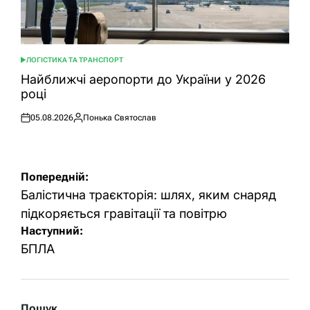
ЛОГІСТИКА ТА ТРАНСПОРТ
ОПУБЛІКУВАТИ
У
Найближчі аеропорти до України у 2026
році
05.08.2026
Понька Святослав
Оприлюднено
Опубліковано
Навігація
Попередній:
записів
Балістична траєкторія: шлях, яким снаряд
підкоряється гравітації та повітрю
Наступний:
БПЛА
Пошук