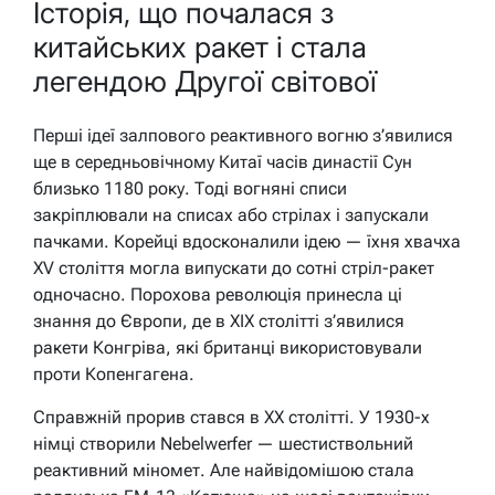
Історія, що почалася з
китайських ракет і стала
легендою Другої світової
Перші ідеї залпового реактивного вогню з’явилися
ще в середньовічному Китаї часів династії Сун
близько 1180 року. Тоді вогняні списи
закріплювали на списах або стрілах і запускали
пачками. Корейці вдосконалили ідею — їхня хвачха
XV століття могла випускати до сотні стріл-ракет
одночасно. Порохова революція принесла ці
знання до Європи, де в XIX столітті з’явилися
ракети Конгріва, які британці використовували
проти Копенгагена.
Справжній прорив стався в XX столітті. У 1930-х
німці створили Nebelwerfer — шестиствольний
реактивний міномет. Але найвідомішою стала