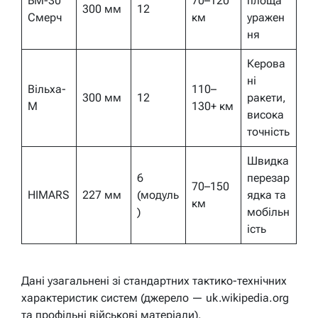
БМ-30
70–120
площа
300 мм
12
Смерч
км
уражен
ня
Керова
ні
Вільха-
110–
300 мм
12
ракети,
М
130+ км
висока
точність
Швидка
6
перезар
70–150
HIMARS
227 мм
(модуль
ядка та
км
)
мобільн
ість
Дані узагальнені зі стандартних тактико-технічних
характеристик систем (джерело — uk.wikipedia.org
та профільні військові матеріали).