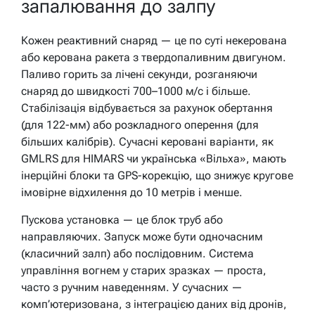
запалювання до залпу
Кожен реактивний снаряд — це по суті некерована
або керована ракета з твердопаливним двигуном.
Паливо горить за лічені секунди, розганяючи
снаряд до швидкості 700–1000 м/с і більше.
Стабілізація відбувається за рахунок обертання
(для 122-мм) або розкладного оперення (для
більших калібрів). Сучасні керовані варіанти, як
GMLRS для HIMARS чи українська «Вільха», мають
інерційні блоки та GPS-корекцію, що знижує кругове
імовірне відхилення до 10 метрів і менше.
Пускова установка — це блок труб або
направляючих. Запуск може бути одночасним
(класичний залп) або послідовним. Система
управління вогнем у старих зразках — проста,
часто з ручним наведенням. У сучасних —
комп’ютеризована, з інтеграцією даних від дронів,