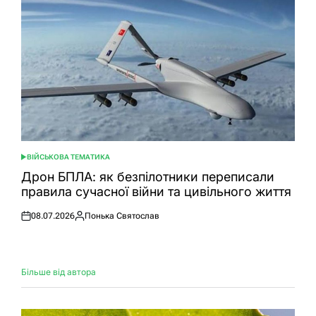
ВІЙСЬКОВА ТЕМАТИКА
ОПУБЛІКУВАТИ
У
Дрон БПЛА: як безпілотники переписали
правила сучасної війни та цивільного життя
08.07.2026
Понька Святослав
Оприлюднено
Опубліковано
Більше від автора