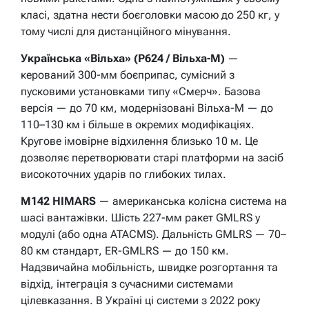
класі, здатна нести боєголовки масою до 250 кг, у
тому числі для дистанційного мінування.
Українська «Вільха» (Р624 / Вільха-М)
—
керований 300-мм боєприпас, сумісний з
пусковими установками типу «Смерч». Базова
версія — до 70 км, модернізовані Вільха-М — до
110–130 км і більше в окремих модифікаціях.
Кругове імовірне відхилення близько 10 м. Це
дозволяє перетворювати старі платформи на засіб
високоточних ударів по глибоких тилах.
M142 HIMARS
— американська колісна система на
шасі вантажівки. Шість 227-мм ракет GMLRS у
модулі (або одна ATACMS). Дальність GMLRS — 70–
80 км стандарт, ER-GMLRS — до 150 км.
Надзвичайна мобільність, швидке розгортання та
відхід, інтеграція з сучасними системами
цілевказання. В Україні ці системи з 2022 року