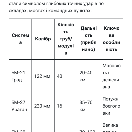
стали символом глибоких точних ударів по
складах, мостах і командних пунктах.
Кількіс
Дальні
Ключо
ть
Систем
сть
ва
Калібр
труб/
а
(прибл
особли
модулі
изно)
вість
в
Масовіс
БМ-21
20–40
ть і
122 мм
40
Град
км
дешеви
зна
Потужні
БМ-27
35–70
220 мм
16
боєголо
Ураган
км
вки
Велика