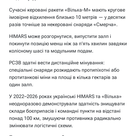
Сучасні керовані ракети «Вільха-М» мають кругове
імовірне відхилення близько 10 метрів — у десятки
разів точніше за некеровані снаряди «Смерча».
HIMARS може розгорнутися, випустити залп і
покинути позицію менш ніж за п’ять хвилин завдяки
колісному шасі та модульним подам.
РСЗВ здатні вести дистанційне мінування:
спеціальні снаряди розкидають протипіхотні або
протитанкові міни на площі в кілька гектарів за
один залп.
У 2022–2026 роках українські HIMARS та «Вільха»
неодноразово демонстрували здатність знищувати
склади боєприпасів і командні пункти на відстані
понад 100 км, змушуючи противника радикально
змінювати логістичні схеми.