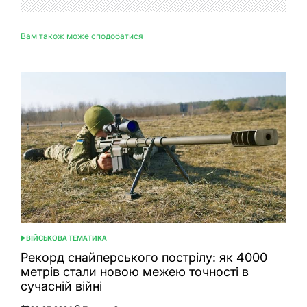
Вам також може сподобатися
ВІЙСЬКОВА ТЕМАТИКА
ОПУБЛІКУВАТИ
У
Рекорд снайперського пострілу: як 4000
метрів стали новою межею точності в
сучасній війні