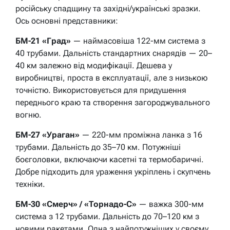
російську спадщину та західні/українські зразки.
Ось основні представники:
БМ-21 «Град»
— наймасовіша 122-мм система з
40 трубами. Дальність стандартних снарядів — 20–
40 км залежно від модифікації. Дешева у
виробництві, проста в експлуатації, але з низькою
точністю. Використовується для придушення
переднього краю та створення загороджувального
вогню.
БМ-27 «Ураган»
— 220-мм проміжна ланка з 16
трубами. Дальність до 35–70 км. Потужніші
боєголовки, включаючи касетні та термобаричні.
Добре підходить для ураження укріплень і скупчень
техніки.
БМ-30 «Смерч» / «Торнадо-С»
— важка 300-мм
система з 12 трубами. Дальність до 70–120 км з
новими ракетами. Одна з найпотужніших у своєму