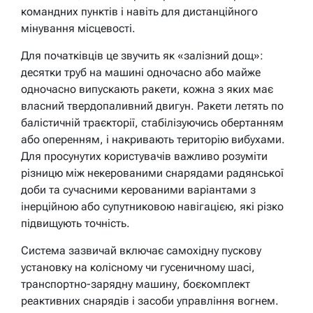
командних пунктів і навіть для дистанційного
мінування місцевості.
Для початківців це звучить як «залізний дощ»:
десятки труб на машині одночасно або майже
одночасно випускають ракети, кожна з яких має
власний твердопаливний двигун. Ракети летять по
балістичній траєкторії, стабілізуючись обертанням
або оперенням, і накривають територію вибухами.
Для просунутих користувачів важливо розуміти
різницю між некерованими снарядами радянської
доби та сучасними керованими варіантами з
інерційною або супутниковою навігацією, які різко
підвищують точність.
Система зазвичай включає самохідну пускову
установку на колісному чи гусеничному шасі,
транспортно-зарядну машину, боєкомплект
реактивних снарядів і засоби управління вогнем.