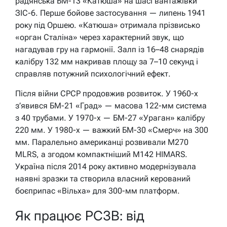
радянська БМ-13 «Катюша» на шасі вантажівки
ЗІС-6. Перше бойове застосування — липень 1941
року під Оршею. «Катюша» отримала прізвисько
«орган Сталіна» через характерний звук, що
нагадував гру на гармонії. Залп із 16–48 снарядів
калібру 132 мм накривав площу за 7–10 секунд і
справляв потужний психологічний ефект.
Після війни СРСР продовжив розвиток. У 1960-х
з’явився БМ-21 «Град» — масова 122-мм система
з 40 трубами. У 1970-х — БМ-27 «Ураган» калібру
220 мм. У 1980-х — важкий БМ-30 «Смерч» на 300
мм. Паралельно американці розвивали M270
MLRS, а згодом компактніший M142 HIMARS.
Україна після 2014 року активно модернізувала
наявні зразки та створила власний керований
боєприпас «Вільха» для 300-мм платформ.
Як працює РСЗВ: від