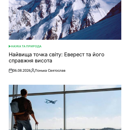
НАУКА ТА ПРИРОДА
ОПУБЛІКУВАТИ
У
Найвища точка світу: Еверест та його
справжня висота
06.08.2026
Понька Святослав
Оприлюднено
Опубліковано