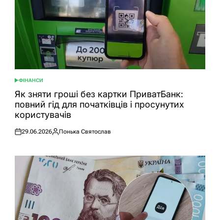
ФІНАНСИ
ОПУБЛІКУВАТИ
У
Як зняти гроші без картки ПриватБанк:
повний гід для початківців і просунутих
користувачів
29.06.2026
Понька Святослав
Оприлюднено
Опубліковано