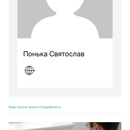
Понька Святослав
Вам також може сподобатися