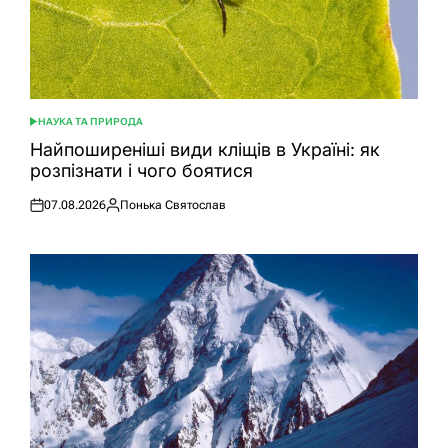
НАУКА ТА ПРИРОДА
ОПУБЛІКУВАТИ
У
Найпоширеніші види кліщів в Україні: як
розпізнати і чого боятися
07.08.2026
Понька Святослав
Оприлюднено
Опубліковано