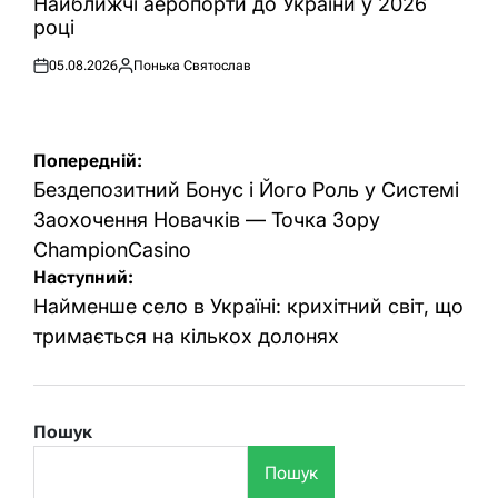
Найближчі аеропорти до України у 2026
році
05.08.2026
Понька Святослав
Оприлюднено
Опубліковано
Навігація
Попередній:
записів
Бездепозитний Бонус і Його Роль у Системі
Заохочення Новачків — Точка Зору
ChampionCasino
Наступний:
Найменше село в Україні: крихітний світ, що
тримається на кількох долонях
Пошук
Пошук