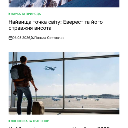
НАУКА ТА ПРИРОДА
ОПУБЛІКУВАТИ
У
Найвища точка світу: Еверест та його
справжня висота
06.08.2026
Понька Святослав
Оприлюднено
Опубліковано
ЛОГІСТИКА ТА ТРАНСПОРТ
ОПУБЛІКУВАТИ
У