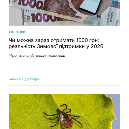
ФІНАНСИ
ОПУБЛІКУВАТИ
У
Чи можна зараз отримати 1000 грн:
реальність Зимової підтримки у 2026
22.04.2026
Понька Святослав
Оприлюднено
Опубліковано
Більше від автора