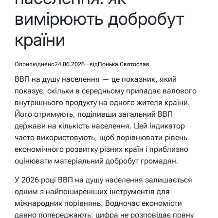
вимірюють добробут
країни
Оприлюднено
24.06.2026
від
Понька Святослав
ВВП на душу населення — це показник, який
показує, скільки в середньому припадає валового
внутрішнього продукту на одного жителя країни.
Його отримують, поділивши загальний ВВП
держави на кількість населення. Цей індикатор
часто використовують, щоб порівнювати рівень
економічного розвитку різних країн і приблизно
оцінювати матеріальний добробут громадян.
У 2026 році ВВП на душу населення залишається
одним з найпоширеніших інструментів для
міжнародних порівнянь. Водночас економісти
давно попереджають: цифра не розповідає повну