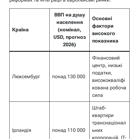
ВВП на душу
Основні
населення
фактори
Країна
(номінал,
високого
USD, прогноз
показника
2026)
Фінансовий
центр, низькі
податки,
Люксембург
понад 130 000
висококваліфі
кована робоча
сила
Штаб-
квартири
транснаціонал
Ірландія
понад 110 000
ьних
корпорацій, IT-