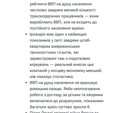
рейтинги ВВП на душу населення
частково завдяки великій кількості
транскордонних працівників — вони
виробляють ВВП, але не входять до
постійного населення країни.
Ірландія має один з найвищих
показників у світі завдяки штаб-
квартирам американських
технологічних гігантів, які
зареєстровані там з податкових
міркувань — реальний внесок цих
компаній у місцеву економіку менший,
ніж показує статистика.
ВВП на душу населення не враховує
домашню працю. Якби неоплачувана
робота з догляду за дітьми та хворими
включалася до розрахунків, показники
багатьох країн суттєво зросли б.
Після Другої світової війни Японія та