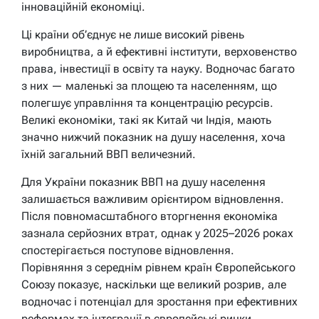
інноваційній економіці.
Ці країни об’єднує не лише високий рівень
виробництва, а й ефективні інститути, верховенство
права, інвестиції в освіту та науку. Водночас багато
з них — маленькі за площею та населенням, що
полегшує управління та концентрацію ресурсів.
Великі економіки, такі як Китай чи Індія, мають
значно нижчий показник на душу населення, хоча
їхній загальний ВВП величезний.
Для України показник ВВП на душу населення
залишається важливим орієнтиром відновлення.
Після повномасштабного вторгнення економіка
зазнала серйозних втрат, однак у 2025–2026 роках
спостерігається поступове відновлення.
Порівняння з середнім рівнем країн Європейського
Союзу показує, наскільки ще великий розрив, але
водночас і потенціал для зростання при ефективних
реформах та інтеграції в європейські ринки.