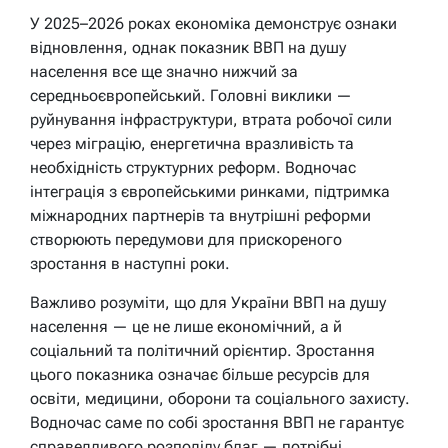
У 2025–2026 роках економіка демонструє ознаки
відновлення, однак показник ВВП на душу
населення все ще значно нижчий за
середньоєвропейський. Головні виклики —
руйнування інфраструктури, втрата робочої сили
через міграцію, енергетична вразливість та
необхідність структурних реформ. Водночас
інтеграція з європейськими ринками, підтримка
міжнародних партнерів та внутрішні реформи
створюють передумови для прискореного
зростання в наступні роки.
Важливо розуміти, що для України ВВП на душу
населення — це не лише економічний, а й
соціальний та політичний орієнтир. Зростання
цього показника означає більше ресурсів для
освіти, медицини, оборони та соціального захисту.
Водночас саме по собі зростання ВВП не гарантує
справедливого розподілу благ — потрібні