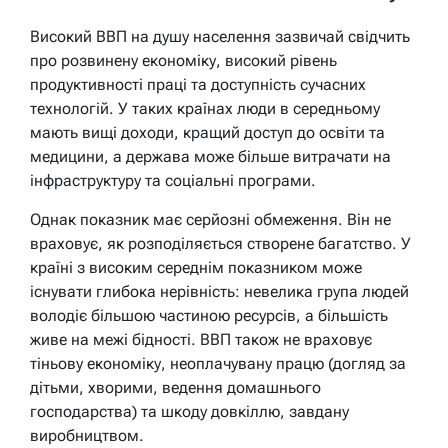
Високий ВВП на душу населення зазвичай свідчить
про розвинену економіку, високий рівень
продуктивності праці та доступність сучасних
технологій. У таких країнах люди в середньому
мають вищі доходи, кращий доступ до освіти та
медицини, а держава може більше витрачати на
інфраструктуру та соціальні програми.
Однак показник має серйозні обмеження. Він не
враховує, як розподіляється створене багатство. У
країні з високим середнім показником може
існувати глибока нерівність: невелика група людей
володіє більшою частиною ресурсів, а більшість
живе на межі бідності. ВВП також не враховує
тіньову економіку, неоплачувану працю (догляд за
дітьми, хворими, ведення домашнього
господарства) та шкоду довкіллю, завдану
виробництвом.