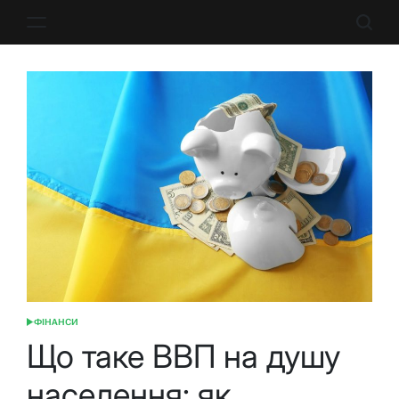
Перейти
до
вмісту
ФІНАНСИ
ОПУБЛІКУВАТИ
У
Що таке ВВП на душу
населення: як