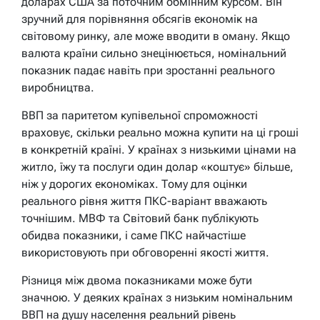
доларах США за поточним обмінним курсом. Він
зручний для порівняння обсягів економік на
світовому ринку, але може вводити в оману. Якщо
валюта країни сильно знецінюється, номінальний
показник падає навіть при зростанні реального
виробництва.
ВВП за паритетом купівельної спроможності
враховує, скільки реально можна купити на ці гроші
в конкретній країні. У країнах з низькими цінами на
житло, їжу та послуги один долар «коштує» більше,
ніж у дорогих економіках. Тому для оцінки
реального рівня життя ПКС-варіант вважають
точнішим. МВФ та Світовий банк публікують
обидва показники, і саме ПКС найчастіше
використовують при обговоренні якості життя.
Різниця між двома показниками може бути
значною. У деяких країнах з низьким номінальним
ВВП на душу населення реальний рівень