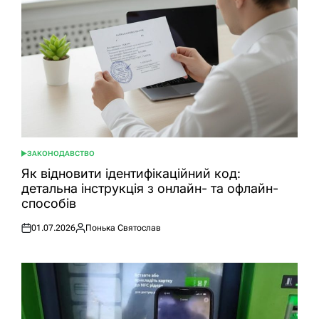
ЗАКОНОДАВСТВО
ОПУБЛІКУВАТИ
У
Як відновити ідентифікаційний код:
детальна інструкція з онлайн- та офлайн-
способів
01.07.2026
Понька Святослав
Оприлюднено
Опубліковано