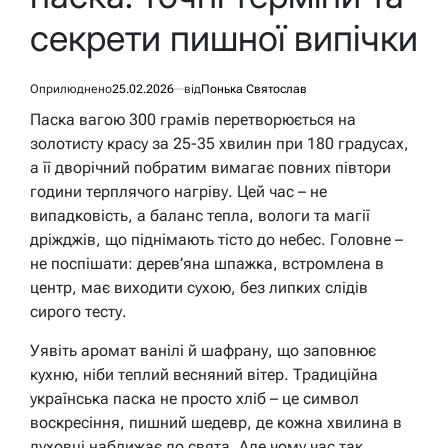
секрети пишної випічки
Оприлюднено
25.02.2026
від
Понька Святослав
Паска вагою 300 грамів перетворюється на
золотисту красу за 25-35 хвилин при 180 градусах,
а її дворічний побратим вимагає повних півтори
години терплячого нагріву. Цей час – не
випадковість, а баланс тепла, вологи та магії
дріжджів, що піднімають тісто до небес. Головне –
не поспішати: дерев’яна шпажка, встромлена в
центр, має виходити сухою, без липких слідів
сирого тесту.
Уявіть аромат ванілі й шафрану, що заповнює
кухню, ніби теплий весняний вітер. Традиційна
українська паска не просто хліб – це символ
воскресіння, пишний шедевр, де кожна хвилина в
духовці наближає до свята. Але чому час так