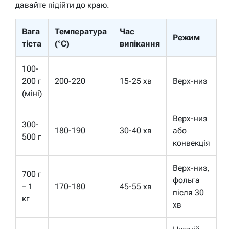
давайте підійти до краю.
Вага
Температура
Час
Режим
тіста
(°C)
випікання
100-
200 г
200-220
15-25 хв
Верх-низ
(міні)
Верх-низ
300-
180-190
30-40 хв
або
500 г
конвекція
Верх-низ,
700 г
фольга
– 1
170-180
45-55 хв
після 30
кг
хв