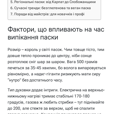
Регіональні паски: від Карпат до Слобожанщини
Сучасні тренди: безглютенова та веган паска
Поради від майстрів: для новачків і профі
Фактори, що впливають на час
випікання паски
Розмір – король у світі пасок. Чим товще тісто, тим
довше тепло проникає до центру, ніби сонце
розтоплює сніг шар за шаром. Вага 500 грамів
печеться за 35-45 хвилин, бо волога випаровується
рівномірно, а надкг-гіганти ризикують мати сиру
“нутро” без достатнього часу.
Тип духовки додає інтриги. Електрична на верхньо-
нижньому нагріві тримає стабільні 170-180
градусів, газова ж любить стрибки – тут піднімайте
до 200, але стежте за верхом, щоб не спалити