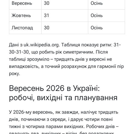
Вересень
30
Осінь
Жовтень
31
Осінь
Листопад
30
Осінь
Дані з uk.wikipedia.org. Таблиця показує ритм: 31-
30-31-30, що робить рік симетричним. Після
таблиці зрозуміло – тридцять днів у вересні не
випадковість, а точний розрахунок для гармонії пір
року.
Вересень 2026 в Україні:
робочі, вихідні та планування
У 2026-му вересень, як завжди, налічує тридцять
днів, починаючи з середи, і дарує чотири повні
тижні з чотирма парами вихідних. Робочих днів –
двадцять два, вихідних – вісім, без додаткових