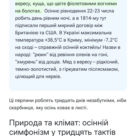
вересу, куща, що цвіте фіолетовими вогнями
на болотах.
Осіннє рівнодення 22-23 числа
робить день рівним ночі, а в 1814-му тут
підписали перший мирний договір між
Британією та США. В Україні максимальна
температура +38,5°C в Криму, мінімум -7,2°C
на сході – справжній осінній коктейль! Назви в
народі: “рюин” від ревіння оленів на гоні,
“хмурень” від дощів. Мед з вересу – рідкісний,
темно-золотистий, з гіркуватим післясмаком,
цілющий для нервів.
Ці перлини роблять тридцять днів незабутніми, ніби
скарбниця, яку осінь ховає в листі.
Природа та клімат: осінній
симфонізм у тридцять тактів