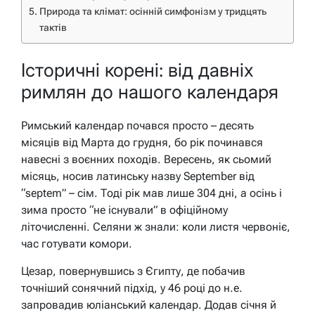
Природа та клімат: осінній симфонізм у тридцять
тактів
Історичні корені: від давніх
римлян до нашого календаря
Римський календар почався просто – десять
місяців від Марта до грудня, бо рік починався
навесні з воєнних походів. Вересень, як сьомий
місяць, носив латинську назву September від
“septem” – сім. Тоді рік мав лише 304 дні, а осінь і
зима просто “не існували” в офіційному
літочисленні. Селяни ж знали: коли листя червоніє,
час готувати комори.
Цезар, повернувшись з Єгипту, де побачив
точніший сонячний підхід, у 46 році до н.е.
запровадив юліанський календар. Додав січня й