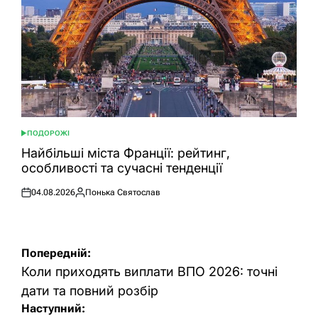
ПОДОРОЖІ
ОПУБЛІКУВАТИ
У
Найбільші міста Франції: рейтинг,
особливості та сучасні тенденції
04.08.2026
Понька Святослав
Оприлюднено
Опубліковано
Навігація
Попередній:
записів
Коли приходять виплати ВПО 2026: точні
дати та повний розбір
Наступний: