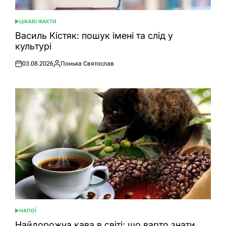
ЦІКАВІ ФАКТИ
ОПУБЛІКУВАТИ
У
Василь Кістяк: пошук імені та слід у
культурі
03.08.2026
Понька Святослав
Оприлюднено
Опубліковано
НАПОЇ
ОПУБЛІКУВАТИ
У
Найдорожча кава в світі: що варто знати