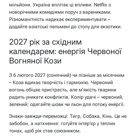
мільйони. Україна вплітає ці впливи: Netflix з
новорічними комедіями поруч з варениками.
Різноманітність надихає експериментувати –
додайте азіатські пельмені до столу для екзотики.
2027 рік за східним
календарем: енергія Червоної
Вогняної Кози
З 6 лютого 2027 (сонячний) чи пізніше за місячним
– Коза вдихає творчість і гармонію. Червоний
вогонь обіцяє пристрасть, але м’якість тварини
радить уникати конфліктів. Колір удачі – червоний,
зелений; одягайте шовк чи льон для потоку енергії.
Знаки-завжди-переможці: Тигр, Собака, Кінь. Це не
забобон, а натхнення: готуйте інтер’єр у теплих
тонах, щоб рік став союзником.