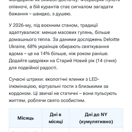
опівночі, а бій курантів стає сигналом загадати
бажання – швидко, з душею.
У 2026-му, під воєнним станом, традиції
адаптувалися: менше масових гулянь, більше
домашнього тепла. За даними досліджень Deloitte
Ukraine, 68% українців обирають святкування
вдома – це на 14% більше, ніж роком раніше.
Додайте щедрівки на Старий Новий рік (14 січня)
для подвійної радості.
Сучасні штрихи: екологічні ялинки з LED-
ілюмінацією, віртуальні тости з близькими за
кордоном. Ці звичаї не статичні – вони пульсують
життям, роблячи свято особистим.
Дні в
Дні до NY
Місяць
місяці
(кумулятивно)