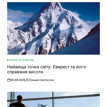
НАУКА ТА ПРИРОДА
ОПУБЛІКУВАТИ
У
Найвища точка світу: Еверест та його
справжня висота
06.08.2026
Понька Святослав
Оприлюднено
Опубліковано