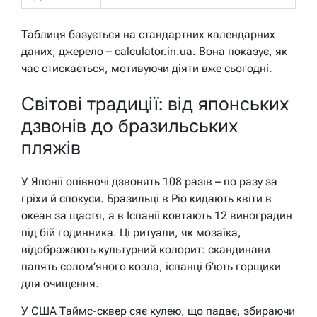
Таблиця базується на стандартних календарних
даних; джерело – calculator.in.ua. Вона показує, як
час стискається, мотивуючи діяти вже сьогодні.
Світові традиції: від японських
дзвонів до бразильських
пляжів
У Японії опівночі дзвонять 108 разів – по разу за
гріхи й спокуси. Бразильці в Ріо кидають квіти в
океан за щастя, а в Іспанії ковтають 12 виноградин
під бій годинника. Ці ритуали, як мозаїка,
відображають культурний колорит: скандинави
палять солом’яного козла, іспанці б’ють горщики
для очищення.
У США Таймс-сквер сяє кулею, що падає, збираючи