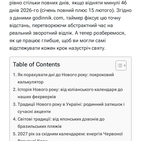
рівно стільки повних днів, якщо відняти минулі 46
днів 2026-го (січень повний плюс 15 лютого). Згідно
з даними godinnik.com, таймер фіксує цю точну
відстань, перетворюючи абстрактний час на
реальний зворотний відлік. А тепер розберемося,
як це працює глибше, щоб ви могли самі
відстежувати кожен крок назустріч святу.
Table of Contents
Як порахувати дні до Нового року: покроковий
калькулятор
Історія Нового року: від юліанського календаря до
наших феєрверків
Традиції Нового року в Україні: родинний затишок і
сучасні акценти
Світові традиції: від японських дзвонів до
бразильських пляжів
2027 рік за східним календарем: енергія Червоної