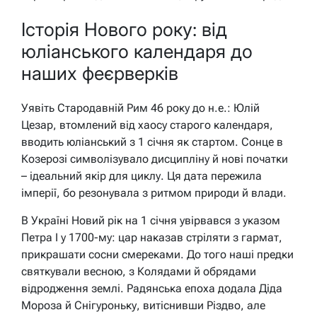
Історія Нового року: від
юліанського календаря до
наших феєрверків
Уявіть Стародавній Рим 46 року до н.е.: Юлій
Цезар, втомлений від хаосу старого календаря,
вводить юліанський з 1 січня як стартом. Сонце в
Козерозі символізувало дисципліну й нові початки
– ідеальний якір для циклу. Ця дата пережила
імперії, бо резонувала з ритмом природи й влади.
В Україні Новий рік на 1 січня увірвався з указом
Петра I у 1700-му: цар наказав стріляти з гармат,
прикрашати сосни смереками. До того наші предки
святкували весною, з Колядами й обрядами
відродження землі. Радянська епоха додала Діда
Мороза й Снігуроньку, витіснивши Різдво, але