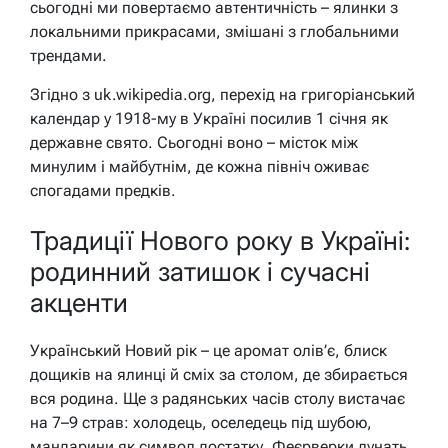
сьогодні ми повертаємо автентичність – ялинки з
локальними прикрасами, змішані з глобальними
трендами.
Згідно з uk.wikipedia.org, перехід на григоріанський
календар у 1918-му в Україні посилив 1 січня як
державне свято. Сьогодні воно – місток між
минулим і майбутнім, де кожна північ оживає
спогадами предків.
Традиції Нового року в Україні:
родинний затишок і сучасні
акценти
Український Новий рік – це аромат олів’є, блиск
дощиків на ялинці й сміх за столом, де збирається
вся родина. Ще з радянських часів столу вистачає
на 7–9 страв: холодець, оселедець під шубою,
мандарини як символ достатку. Феєрверки лунать