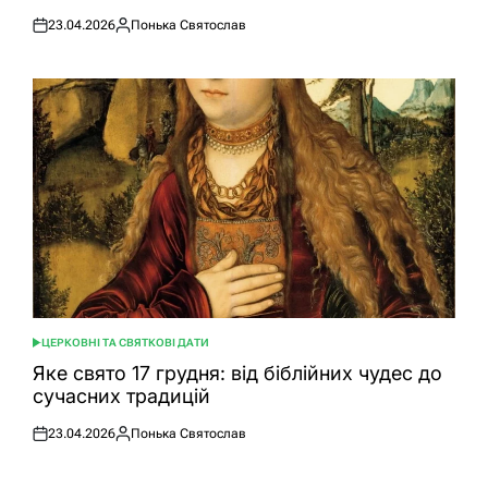
23.04.2026
Понька Святослав
Оприлюднено
Опубліковано
ЦЕРКОВНІ ТА СВЯТКОВІ ДАТИ
ОПУБЛІКУВАТИ
У
Яке свято 17 грудня: від біблійних чудес до
сучасних традицій
23.04.2026
Понька Святослав
Оприлюднено
Опубліковано