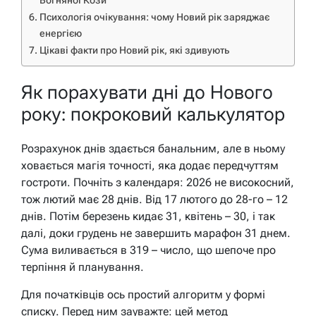
Вогняної Кози
Психологія очікування: чому Новий рік заряджає
енергією
Цікаві факти про Новий рік, які здивують
Як порахувати дні до Нового
року: покроковий калькулятор
Розрахунок днів здається банальним, але в ньому
ховається магія точності, яка додає передчуттям
гостроти. Почніть з календаря: 2026 не високосний,
тож лютий має 28 днів. Від 17 лютого до 28-го – 12
днів. Потім березень кидає 31, квітень – 30, і так
далі, доки грудень не завершить марафон 31 днем.
Сума виливається в 319 – число, що шепоче про
терпіння й планування.
Для початківців ось простий алгоритм у формі
списку. Перед ним зауважте: цей метод