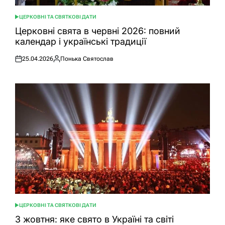
ЦЕРКОВНІ ТА СВЯТКОВІ ДАТИ
ОПУБЛІКУВАТИ
У
Церковні свята в червні 2026: повний
календар і українські традиції
25.04.2026
Понька Святослав
Оприлюднено
Опубліковано
ЦЕРКОВНІ ТА СВЯТКОВІ ДАТИ
ОПУБЛІКУВАТИ
У
3 жовтня: яке свято в Україні та світі