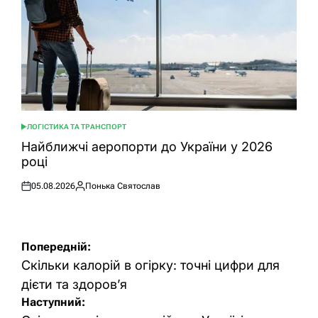
ЛОГІСТИКА ТА ТРАНСПОРТ
ОПУБЛІКУВАТИ
У
Найближчі аеропорти до України у 2026
році
05.08.2026
Понька Святослав
Оприлюднено
Опубліковано
Навігація
Попередній:
записів
Скільки калорій в огірку: точні цифри для
дієти та здоров’я
Наступний: