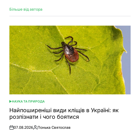
Більше від автора
НАУКА ТА ПРИРОДА
ОПУБЛІКУВАТИ
У
Найпоширеніші види кліщів в Україні: як
розпізнати і чого боятися
07.08.2026
Понька Святослав
Оприлюднено
Опубліковано