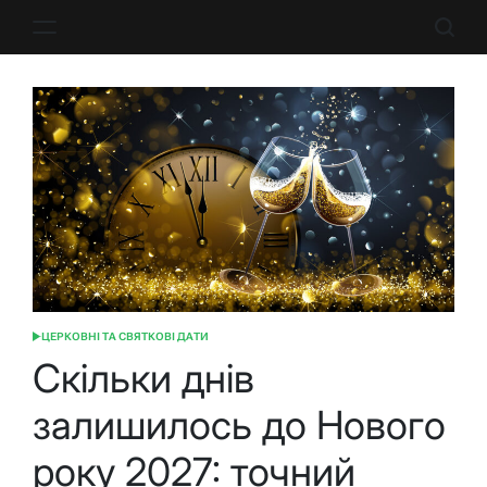
Перейти
до
вмісту
ЦЕРКОВНІ ТА СВЯТКОВІ ДАТИ
ОПУБЛІКУВАТИ
У
Скільки днів
залишилось до Нового
року 2027: точний