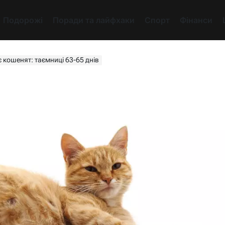
Подорожі
Поради та лайфхаки
Спорт
Фінанси
 кошенят: таємниці 63-65 днів