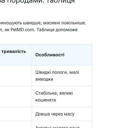
 виношують швидше, масивні повільніше.
ел, як PetMD.com. Таблиця допоможе
 тривалість
Особливості
Швидкі пологи, малі
виводки
Стабільна, великі
кошенята
Довша через масу
Активні малята рано