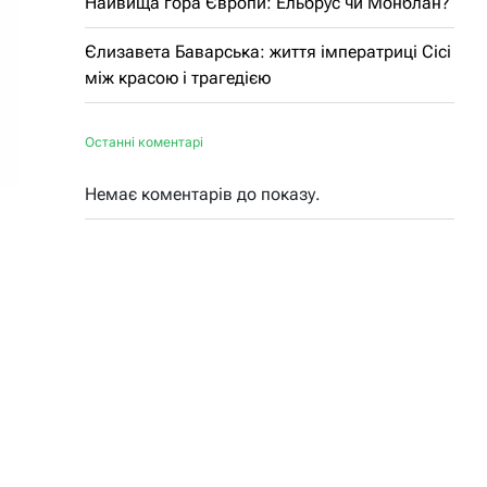
Найвища гора Європи: Ельбрус чи Монблан?
Єлизавета Баварська: життя імператриці Сісі
між красою і трагедією
Останні коментарі
Немає коментарів до показу.