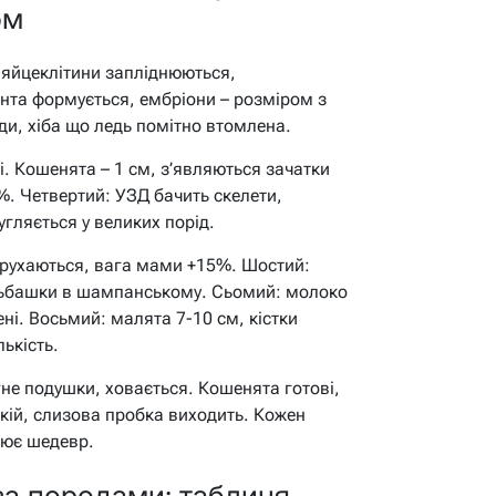
ом
 яйцеклітини запліднюються,
ента формується, ембріони – розміром з
ди, хіба що ледь помітно втомлена.
ві. Кошенята – 1 см, з’являються зачатки
%. Четвертий: УЗД бачить скелети,
гляється у великих порід.
 рухаються, вага мами +15%. Шостий:
бульбашки в шампанському. Сьомий: молоко
ні. Восьмий: малята 7-10 см, кістки
ькість.
ягне подушки, ховається. Кошенята готові,
покій, слизова пробка виходить. Кожен
лює шедевр.
 за породами: таблиця