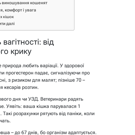
ть виношування кошенят
я, комфорт і увага
их кішок
ти далі
вагітності: від
го крику
е природа любить варіації. У здорової
оли прогестерон падає, сигналізуючи про
сні, з ризиком для малят; пізніше 70 –
я кесарів розтин.
кового дня чи УЗД. Ветеринари радять
ше. Уявіть: ваша кішка парувалася 1
. Такі розрахунки рятують від паніки, коли
чать.
овша – до 67 днів, бо організм адаптується.