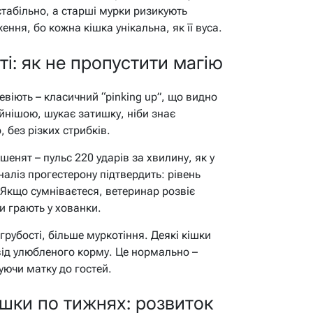
стабільно, а старші мурки ризикують
ння, бо кожна кішка унікальна, як її вуса.
ті: як не пропустити магію
евіють – класичний “pinking up”, що видно
йнішою, шукає затишку, ніби знає
 без різких стрибків.
енят – пульс 220 ударів за хвилину, як у
аліз прогестерону підтвердить: рівень
. Якщо сумніваєтеся, ветеринар розвіє
ни грають у хованки.
рубості, більше муркотіння. Деякі кішки
від улюбленого корму. Це нормально –
уючи матку до гостей.
ішки по тижнях: розвиток