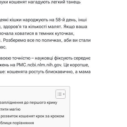
рухи кошенят нагадують легкий танець
Деякі кішки народжують на 58-й день, інші
и, здоров’я та кількості малят. Якщо ваша
очала ховатися в темних куточках,
. Розберемо все по поличках, аби ви стали
час.
своєю точністю – науковці фіксують середнє
жень на PMC.ncbi.nlm.nih.gov. Це коротше,
іше: кошенята ростуть блискавично, а мама
д запліднення до першого крику
стити магію
: розвиток кошенят крок за кроком
таблиця порівняння