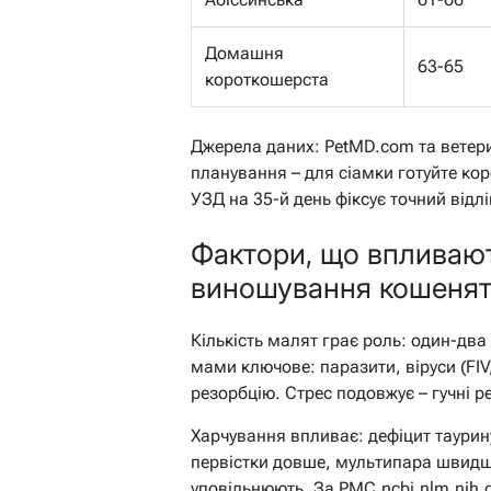
Домашня
63-65
короткошерста
Джерела даних: PetMD.com та ветер
планування – для сіамки готуйте кор
УЗД на 35-й день фіксує точний відлі
Фактори, що впливают
виношування кошеня
Кількість малят грає роль: один-два 
мами ключове: паразити, віруси (FIV
резорбцію. Стрес подовжує – гучні 
Харчування впливає: дефіцит таурину
первістки довше, мультипара швидше
уповільнюють. За PMC.ncbi.nlm.nih.g