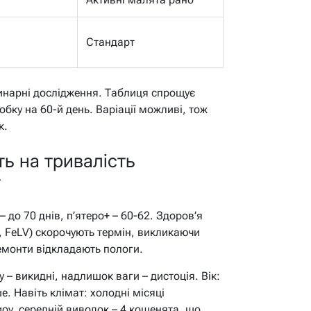
Стандарт
инарні дослідження. Таблиця спрощує
обку на 60-й день. Варіації можливі, тож
к.
ь на тривалість
т
– до 70 днів, п’ятеро+ – 60-62. Здоров’я
, FeLV) скорочують термін, викликаючи
ремонти відкладають пологи.
 – викидні, надлишок ваги – дистоція. Вік:
. Навіть клімат: холодні місяці
ov, середній виводок – 4 кошенята, що