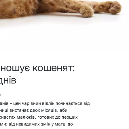
иношує кошенят:
днів
в
нів – цей чарівний відлік починається від
иці вистачає двох місяців, аби
ухнастих малюків, готових до перших
ми: від невидимих змін у матці до