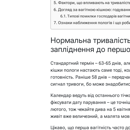
Фактори, що впливають на триваліс
Догляд за вагітною кішкою: годуванн
Типові помилки господарів вагітн
Ознаки наближення пологів і що роби
Нормальна тривалість 
запліднення до першо
Стандартний термін – 63-65 днів, ал
кішки пологи настають саме тоді, к
готовність. Раніше 58 днів – передча
сигнал тривоги, бо може знадобитис
Календар ведуть від останнього тіч
фіксувати дату парування – це точні
лютого, тож чекайте дива на 5 квітня
живіт вже величезний, а малята мов
Цікаво, що перша вагітність часто д