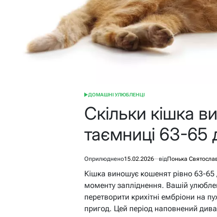
ДОМАШНІ УЛЮБЛЕНЦІ
ОПУБЛІКУВАТИ
У
Скільки кішка в
таємниці 63-65 
Оприлюднено
15.02.2026
від
Понька Святосла
Кішка виношує кошенят рівно 63-65 д
моменту запліднення. Вашій улюблен
перетворити крихітні ембріони на п
пригод. Цей період наповнений дива