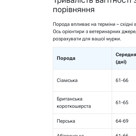
порівняння
Порода впливає на терміни – східні
Ось орієнтири з ветеринарних джер
розрахувати для вашої мурки.
Середня
Порода
(дні)
Сіамська
61-66
Британська
61-65
короткошерста
Перська
64-69
Абіссинська
61-66