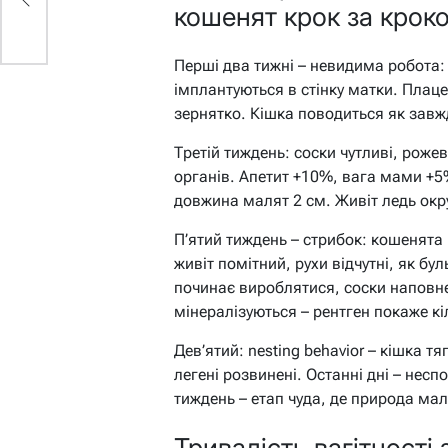
кошенят крок за крок
Перші два тижні – невидима робота:
імплантуються в стінку матки. Плац
зернятко. Кішка поводиться як завж
Третій тиждень: соски чутливі, роже
органів. Апетит +10%, вага мами +5
довжина малят 2 см. Живіт ледь окру
П’ятий тиждень – стрибок: кошенята
живіт помітний, рухи відчутні, як 
починає вироблятися, соски наповне
мінералізуються – рентген покаже кіл
Дев’ятий: nesting behavior – кішка т
легені розвинені. Останні дні – нес
тиждень – етап чуда, де природа ма
Тривалість вагітності