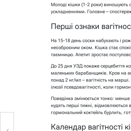
Молоді кішки (1-2 роки) виношують 
ускладненнями. Головне – спостереже
Перші ознаки вагітнос
На 15-18 день соски набухають і рож
неозброєним оком. Кішка стає спокі
таємницю. Апетит зростає поступово,
До 25 дня УЗД покаже серцебиття кош
маленьких барабанщиків. Кров на ан
понад 2 нг/мл – вагітність на марші
ілюзії псевдовагітності, коли гормо
Поведінка змінюється тонко: менше г
нудять перші тижні, відмовляються 
гормональний коктейль бурлить, гот
й
Календар вагітності к