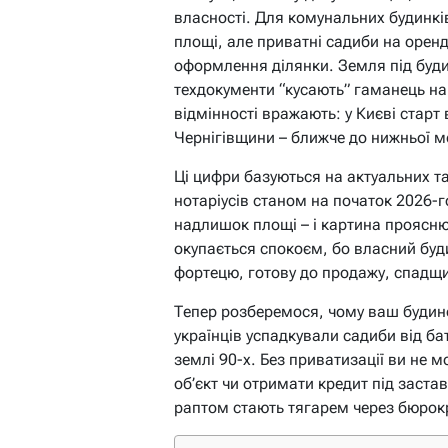
власності. Для комунальних будинкі
площі, але приватні садиби на орен
оформлення ділянки. Земля під буд
техдокументи “кусають” гаманець на
відмінності вражають: у Києві старт
Чернігівщини – ближче до нижньої м
Ці цифри базуються на актуальних та
нотаріусів станом на початок 2026-
надлишок площі – і картина проясню
окупається спокоєм, бо власний буди
фортецю, готову до продажу, спадщи
Тепер розберемося, чому ваш будинок
українців успадкували садиби від ба
землі 90-х. Без приватизації ви не 
об’єкт чи отримати кредит під заставу
раптом стають тягарем через бюрокр