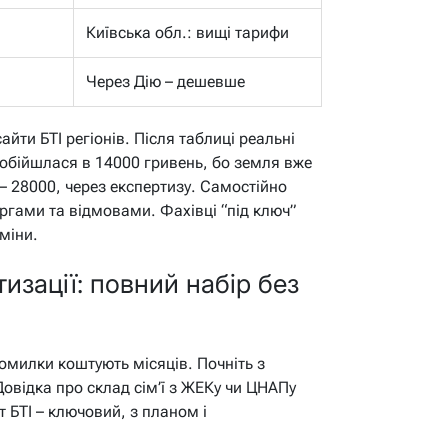
Київська обл.: вищі тарифи
Через Дію – дешевше
айти БТІ регіонів. Після таблиці реальні
 обійшлася в 14000 гривень, бо земля вже
 – 28000, через експертизу. Самостійно
ргами та відмовами. Фахівці “під ключ”
міни.
зації: повний набір без
помилки коштують місяців. Почніть з
Довідка про склад сім’ї з ЖЕКу чи ЦНАПу
 БТІ – ключовий, з планом і