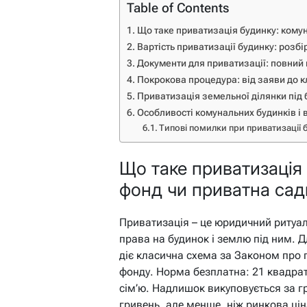
Table of Contents
Що таке приватизація будинку: кому
Вартість приватизації будинку: розбі
Документи для приватизації: повний 
Покрокова процедура: від заяви до к
Приватизація земельної ділянки під
Особливості комунальних будинків і 
Типові помилки при приватизації 
Що таке приватизація
фонд чи приватна сад
Приватизація – це юридичний ритуа
права на будинок і землю під ним. Д
діє класична схема за Законом про
фонду. Норма безплатна: 21 квадра
сім’ю. Надлишок викуповується за г
гривень, але менше, ніж ринкова цін