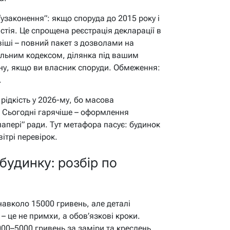
узаконення”: якщо споруда до 2015 року і
істія. Це спрощена реєстрація декларації в
овіші – повний пакет з дозволами на
ельним кодексом, ділянка під вашим
ну, якщо ви власник споруди. Обмеження:
.
рідкість у 2026-му, бо масова
. Сьогодні гарячіше – оформлення
папері” ради. Тут метафора пасує: будинок
вітрі перевірок.
 будинку: розбір по
навколо 15000 гривень, але деталі
 – це не примхи, а обов’язкові кроки.
3000–5000 гривень за заміри та креслень.