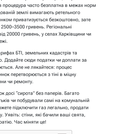
в процедура часто безплатна в межах норм
дованій землі вимагають ретельного
инком приватизується безкоштовно, зате
 2500–3500 гривень. Регіональні
 від 20000 гривень, у селах Харківщини чи
ежі.
рифах БТІ, земельних кадастрів та
го. Додайте сюди податки чи доплати за
ється. Але не лякайтеся: процес
нок перетворюється з тіні в міцну
ни чи ремонту.
 досі “сирота” без паперів. Багато
тьків чи побудували самі на комунальній
можете підключити газ легально, продати
. Уявіть: стіни, які бачили ваші свята,
атію. Час міняти це!