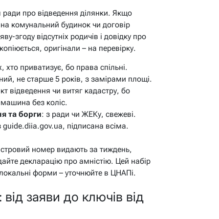
я ради про відведення ділянки. Якщо
 на комунальний будинок чи договір
ву-згоду відсутніх родичів і довідку про
 копіюється, оригінали – на перевірку.
іх, хто приватизує, бо права спільні.
ьний, не старше 5 років, з замірами площі.
акт відведення чи витяг кадастру, бо
 машина без коліс.
я та борги
: з ради чи ЖЕКу, свежеві.
 guide.diia.gov.ua, підписана всіма.
дастровий номер видають за тиждень,
дайте декларацію про амністію. Цей набір
 локальні форми – уточнюйте в ЦНАПі.
від заяви до ключів від