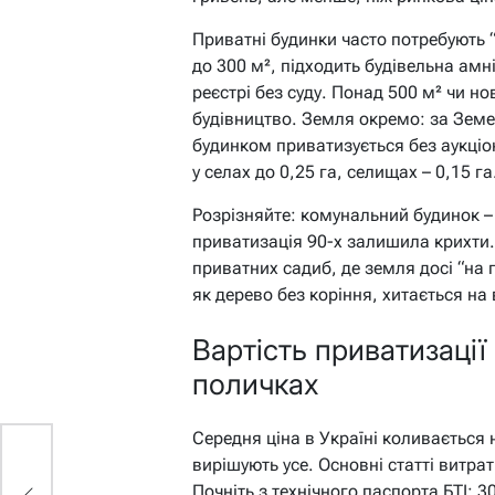
Приватні будинки часто потребують “
до 300 м², підходить будівельна амн
реєстрі без суду. Понад 500 м² чи н
будівництво. Земля окремо: за Зем
будинком приватизується без аукціо
у селах до 0,25 га, селищах – 0,15 га
Розрізняйте: комунальний будинок – 
приватизація 90-х залишила крихти
приватних садиб, де земля досі “на 
як дерево без коріння, хитається на 
Вартість приватизації
поличках
Середня ціна в Україні коливається 
вирішують усе. Основні статті витрат
Почніть з технічного паспорта БТІ: 