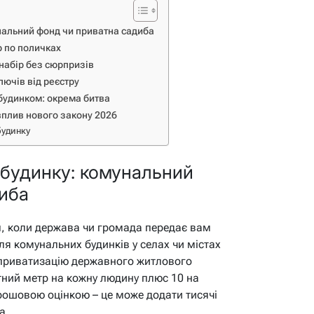
нальний фонд чи приватна садиба
р по поличках
набір без сюрпризів
лючів від реєстру
 будинком: окрема битва
вплив нового закону 2026
будинку
 будинку: комунальний
иба
л, коли держава чи громада передає вам
ля комунальних будинків у селах чи містах
 приватизацію державного житлового
тний метр на кожну людину плюс 10 на
рошовою оцінкою – це може додати тисячі
а.