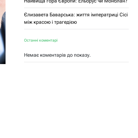
Найвища гора Європи: Ельбрус чи Монблан?
Єлизавета Баварська: життя імператриці Сісі
між красою і трагедією
Останні коментарі
Немає коментарів до показу.