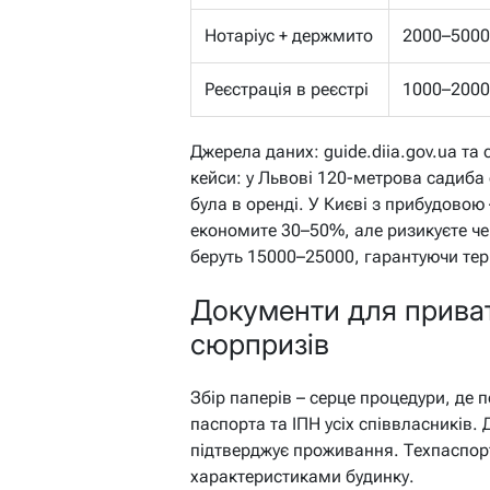
Нотаріус + держмито
2000–5000
Реєстрація в реєстрі
1000–2000
Джерела даних: guide.diia.gov.ua та с
кейси: у Львові 120-метрова садиба
була в оренді. У Києві з прибудовою
економите 30–50%, але ризикуєте че
беруть 15000–25000, гарантуючи тер
Документи для привати
сюрпризів
Збір паперів – серце процедури, де 
паспорта та ІПН усіх співвласників. 
підтверджує проживання. Техпаспорт
характеристиками будинку.