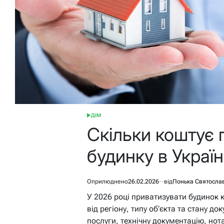
ДІМ
ОПУБЛІКУВАТИ
У
Скільки коштує 
будинку в Україн
Оприлюднено
26.02.2026
від
Понька Святосла
У 2026 році приватизувати будинок 
від регіону, типу об’єкта та стану д
послуги, технічну документацію, нот