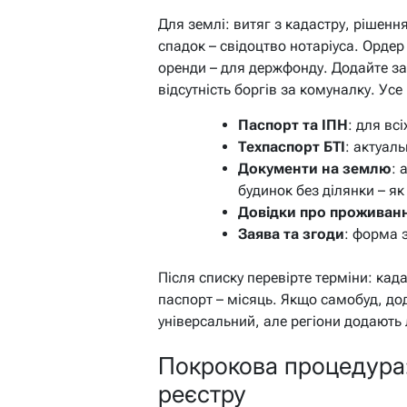
Для землі: витяг з кадастру, рішенн
спадок – свідоцтво нотаріуса. Ордер
оренди – для держфонду. Додайте зая
відсутність боргів за комуналку. Усе
Паспорт та ІПН
: для вс
Техпаспорт БТІ
: актуал
Документи на землю
: 
будинок без ділянки – як
Довідки про проживанн
Заява та згоди
: форма з
Після списку перевірте терміни: ка
паспорт – місяць. Якщо самобуд, до
універсальний, але регіони додають
Покрокова процедура: 
реєстру