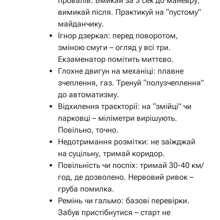
провалів. Вмикай за 3 сек до маневру,
вимикай після. Практикуй на “пустому”
майданчику.
Ігнор дзеркал:
перед поворотом,
зміною смуги – огляд у всі три.
Екзаменатор помітить миттєво.
Глохне двигун на механіці:
плавне
зчеплення, газ. Тренуй “полузчеплення”
до автоматизму.
Відхилення траєкторії:
на “змійці” чи
парковці – міліметри вирішують.
Повільно, точно.
Недотримання розмітки:
не заїжджай
на суцільну, тримай коридор.
Повільність чи поспіх:
тримай 30-40 км/
год, де дозволено. Нервовий ривок –
груба помилка.
Ремінь чи гальмо:
базові перевірки.
Забув пристібнутися – старт не