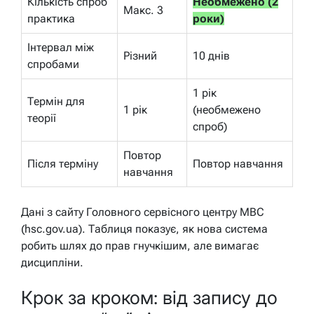
Кількість спроб
Необмежено (2
Макс. 3
практика
роки)
Інтервал між
Різний
10 днів
спробами
1 рік
Термін для
1 рік
(необмежено
теорії
спроб)
Повтор
Після терміну
Повтор навчання
навчання
Дані з сайту Головного сервісного центру МВС
(hsc.gov.ua). Таблиця показує, як нова система
робить шлях до прав гнучкішим, але вимагає
дисципліни.
Крок за кроком: від запису до