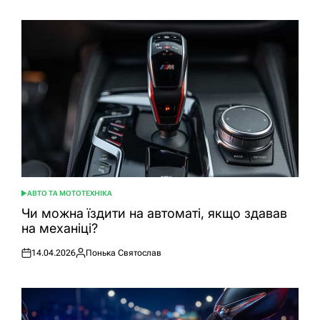
АВТО ТА МОТОТЕХНІКА
ОПУБЛІКУВАТИ
У
Чи можна їздити на автоматі, якщо здавав
на механіці?
14.04.2026
Понька Святослав
Оприлюднено
Опубліковано