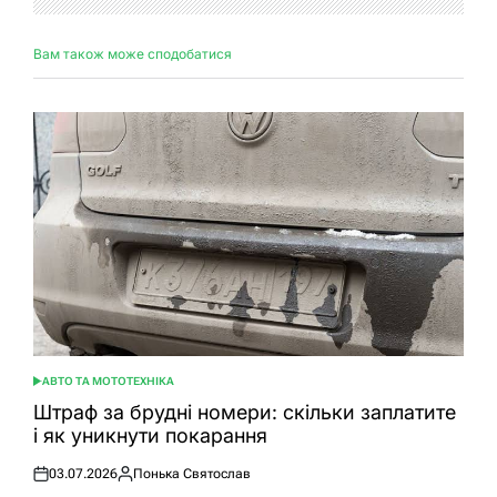
Вам також може сподобатися
АВТО ТА МОТОТЕХНІКА
ОПУБЛІКУВАТИ
У
Штраф за брудні номери: скільки заплатите
і як уникнути покарання
03.07.2026
Понька Святослав
Оприлюднено
Опубліковано