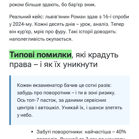
роком більше здають, бо бар’єр зник.
Реальний кейс: львів’янин Роман здав з 16-ї спроби
у 2024-му. Кожні десять днів – урок, аналіз. Тепер
він кур’єр, мріє про фуру. Такі історії доводять:
наполегливість окупається.
Типові помилки
, які крадуть
права – і як їх уникнути
Кожен екзаменатор бачив це сотні разів:
забудь про поворотник – і ти в зоні ризику.
Ось топ-7 пасток, за даними сервісних
центрів і автошкіл. Уникай їх, і шанси злетять
у небо.
Забуті поворотники:
найчастіша – 40%