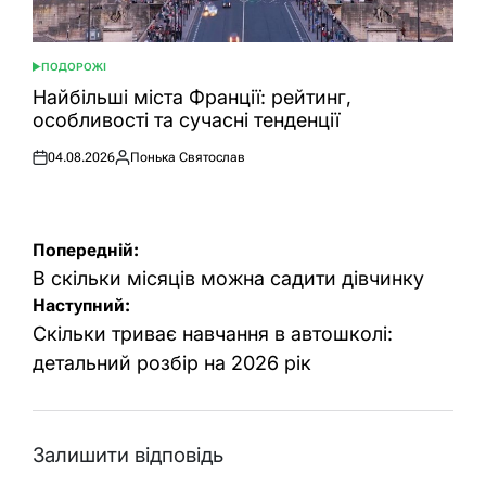
ПОДОРОЖІ
ОПУБЛІКУВАТИ
У
Найбільші міста Франції: рейтинг,
особливості та сучасні тенденції
04.08.2026
Понька Святослав
Оприлюднено
Опубліковано
Навігація
Попередній:
записів
В скільки місяців можна садити дівчинку
Наступний:
Скільки триває навчання в автошколі:
детальний розбір на 2026 рік
Залишити відповідь