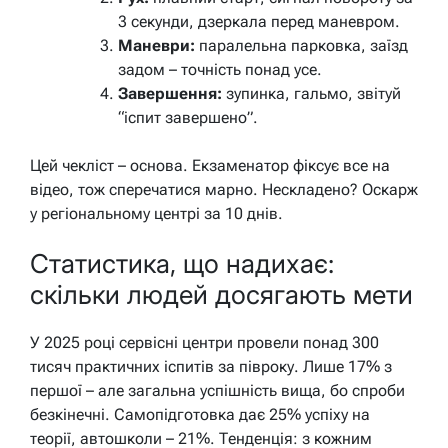
3 секунди, дзеркала перед маневром.
Маневри:
паралельна парковка, заїзд
задом – точність понад усе.
Завершення:
зупинка, гальмо, звітуй
“іспит завершено”.
Цей чекліст – основа. Екзаменатор фіксує все на
відео, тож сперечатися марно. Нескладено? Оскарж
у регіональному центрі за 10 днів.
Статистика, що надихає:
скільки людей досягають мети
У 2025 році сервісні центри провели понад 300
тисяч практичних іспитів за півроку. Лише 17% з
першої – але загальна успішність вища, бо спроби
безкінечні. Самопідготовка дає 25% успіху на
теорії, автошколи – 21%. Тенденція: з кожним