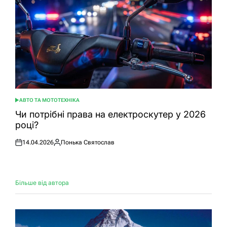
АВТО ТА МОТОТЕХНІКА
ОПУБЛІКУВАТИ
У
Чи потрібні права на електроскутер у 2026
році?
14.04.2026
Понька Святослав
Оприлюднено
Опубліковано
Більше від автора