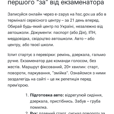
першого “за” від екзаменатора
Записуйся онлайн через e-zapys на hsc.gov.ua або в
терміналі сервісного центру – за 21 день вперед.
Обирай будь-який центр по Україні, незалежно від
автошколи. Документи: паспорт (або Дія), ІПН,
меддовідка, свідоцтво автошколи. Авто – або
центру, або твоєї школи.
Іспит стартує з перевірки: ремінь, дзеркала, гальмо
ручне. Екзаменатор дає команди голосом, без
жестів. Маршрут фіксований, 20+ хвилин: старт,
повороти, паркування, “змійка”. Ознайомся з ними
заздалегідь на сайті – це як репетиція перед
прем’єрою.
Підготовка авто:
відрегулюй сидіння,
дзеркала, пристібнись. Забув – груба
помилка.
Рух:
плавний старт, сигнал повороту за