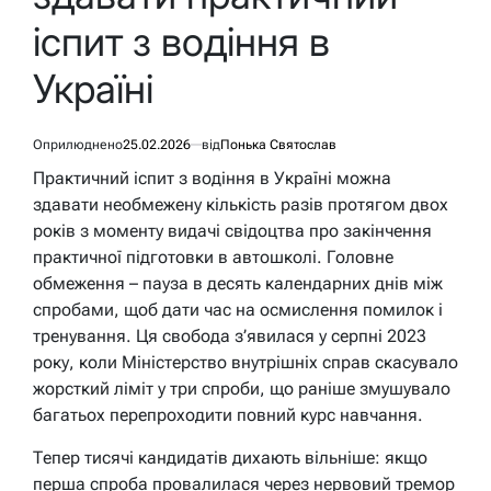
іспит з водіння в
Україні
Оприлюднено
25.02.2026
від
Понька Святослав
Практичний іспит з водіння в Україні можна
здавати необмежену кількість разів протягом двох
років з моменту видачі свідоцтва про закінчення
практичної підготовки в автошколі. Головне
обмеження – пауза в десять календарних днів між
спробами, щоб дати час на осмислення помилок і
тренування. Ця свобода з’явилася у серпні 2023
року, коли Міністерство внутрішніх справ скасувало
жорсткий ліміт у три спроби, що раніше змушувало
багатьох перепроходити повний курс навчання.
Тепер тисячі кандидатів дихають вільніше: якщо
перша спроба провалилася через нервовий тремор