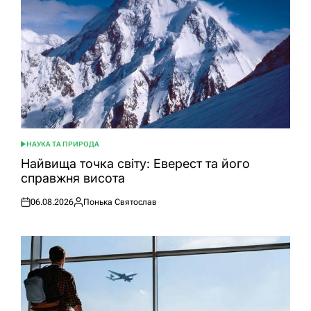
НАУКА ТА ПРИРОДА
ОПУБЛІКУВАТИ
У
Найвища точка світу: Еверест та його
справжня висота
06.08.2026
Понька Святослав
Оприлюднено
Опубліковано