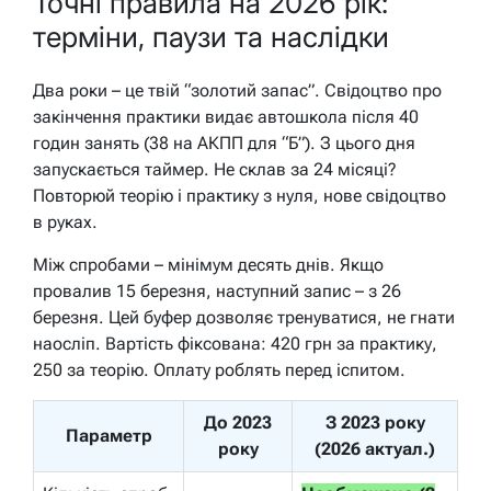
Точні правила на 2026 рік:
терміни, паузи та наслідки
Два роки – це твій “золотий запас”. Свідоцтво про
закінчення практики видає автошкола після 40
годин занять (38 на АКПП для “Б”). З цього дня
запускається таймер. Не склав за 24 місяці?
Повторюй теорію і практику з нуля, нове свідоцтво
в руках.
Між спробами – мінімум десять днів. Якщо
провалив 15 березня, наступний запис – з 26
березня. Цей буфер дозволяє тренуватися, не гнати
наосліп. Вартість фіксована: 420 грн за практику,
250 за теорію. Оплату роблять перед іспитом.
До 2023
З 2023 року
Параметр
року
(2026 актуал.)