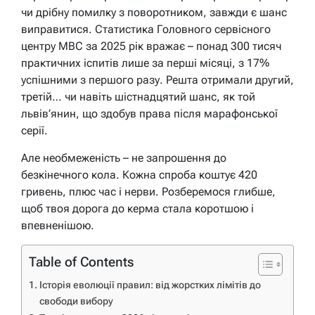
чи дрібну помилку з поворотником, завжди є шанс
виправитися. Статистика Головного сервісного
центру МВС за 2025 рік вражає – понад 300 тисяч
практичних іспитів лише за перші місяці, з 17%
успішними з першого разу. Решта отримали другий,
третій… чи навіть шістнадцятий шанс, як той
львів’янин, що здобув права після марафонської
серії.
Але необмеженість – не запрошення до
безкінечного кола. Кожна спроба коштує 420
гривень, плюс час і нерви. Розберемося глибше,
щоб твоя дорога до керма стала коротшою і
впевненішою.
Table of Contents
Історія еволюції правил: від жорстких лімітів до
свободи вибору