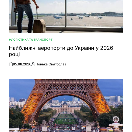
ЛОГІСТИКА ТА ТРАНСПОРТ
ОПУБЛІКУВАТИ
У
Найближчі аеропорти до України у 2026
році
05.08.2026
Понька Святослав
Оприлюднено
Опубліковано