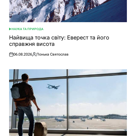
НАУКА ТА ПРИРОДА
ОПУБЛІКУВАТИ
У
Найвища точка світу: Еверест та його
справжня висота
06.08.2026
Понька Святослав
Оприлюднено
Опубліковано