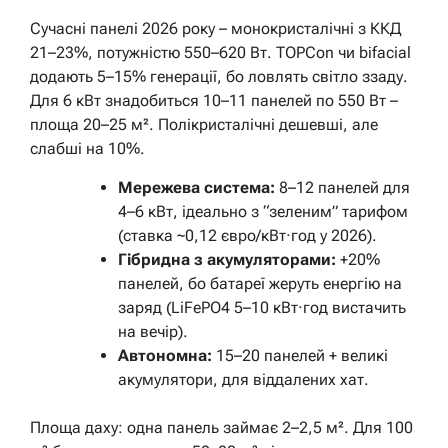
Сучасні панелі 2026 року – монокристалічні з ККД
21–23%, потужністю 550–620 Вт. TOPCon чи bifacial
додають 5–15% генерації, бо ловлять світло ззаду.
Для 6 кВт знадобиться 10–11 панелей по 550 Вт –
площа 20–25 м². Полікристалічні дешевші, але
слабші на 10%.
Мережева система:
8–12 панелей для
4–6 кВт, ідеально з “зеленим” тарифом
(ставка ~0,12 євро/кВт·год у 2026).
Гібридна з акумуляторами:
+20%
панелей, бо батареї жеруть енергію на
заряд (LiFePO4 5–10 кВт·год вистачить
на вечір).
Автономна:
15–20 панелей + великі
акумулятори, для віддалених хат.
Площа даху: одна панель займає 2–2,5 м². Для 100