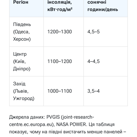
Регіон
інсоляція,
сонячні
кВт·год/м²
години/день
Південь
(Одеса,
1200–1300
4,5–5
Херсон)
Центр
(Київ,
1100–1200
4–4,5
Дніпро)
Захід
(Львів,
1000–1100
3,5–4
Ужгород)
Джерела даних: PVGIS (joint-research-
centre.ec.europa.eu), NASA POWER. Ця таблиця
показує, чому на півдні вистачить менше панелей –