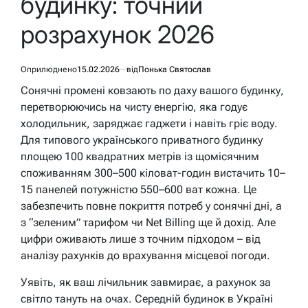
будинку: точний
розрахунок 2026
Оприлюднено
15.02.2026
від
Понька Святослав
Сонячні промені ковзають по даху вашого будинку,
перетворюючись на чисту енергію, яка годує
холодильник, заряджає гаджети і навіть гріє воду.
Для типового українського приватного будинку
площею 100 квадратних метрів із щомісячним
споживанням 300–500 кіловат-годин вистачить 10–
15 панелей потужністю 550–600 ват кожна. Це
забезпечить повне покриття потреб у сонячні дні, а
з “зеленим” тарифом чи Net Billing ще й дохід. Але
цифри оживають лише з точним підходом – від
аналізу рахунків до врахування місцевої погоди.
Уявіть, як ваш лічильник завмирає, а рахунок за
світло тануть на очах. Середній будинок в Україні