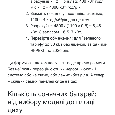
з рахунків × 12. Приклад: 400 кВт·год/
міс × 12 = 4800 кВт·год/рік.
Візьміть локальну інсоляцію: скажімо,
1100 кВт·год/м²/рік для центру.
Розрахуйте: 4800 / (1100 × 0,8) ≈ 5,45
кВт. З запасом – 6,5–7 кВт.
Перевірте обмеження: для “зеленого”
тарифу до 30 кВт без ліцензії, за даними
НКРЕКП на 2026 рік.
Ця формула – як компас у лісі: веде прямо до мети.
Без неї люди переоцінюють чи недооцінюють, і
система або не тягне, або лежить без діла. А тепер
– скільки самих панелей сяде на дах.
Кількість сонячних батарей:
від вибору моделі до площі
даху