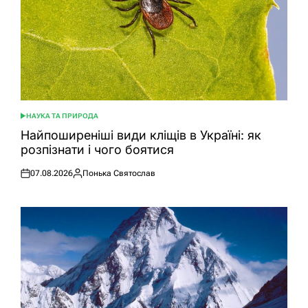
НАУКА ТА ПРИРОДА
ОПУБЛІКУВАТИ
У
Найпоширеніші види кліщів в Україні: як
розпізнати і чого боятися
07.08.2026
Понька Святослав
Оприлюднено
Опубліковано