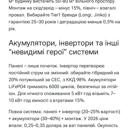
м² будинку вистачить 50–80 м² вільного простору.
Монтаж на схід/захід – мінус 15%, північ – взагалі
провал. Вибирайте Tier1 бренди (Longi, Jinko) з
гарантією 25–30 років і деградацією менше 0,5% на
рік.
Акумулятори, інвертори та інші
“невидимі герої” системи
Панелі – лише початок. Інвертор перетворює
постійний струм на змінний: обирайте гібридний на
20% потужніший за СЕС, з ККД 98%. Акумулятори
LiFePO4 тримають 6000 циклів, безпечніші за літій-
іон. Для нічного споживання 5 кВт·год візьміть 7–
10 кВт·год ємності з втратами 15%.
Повна система: панелі + інвертор (20–25% вартості)
+ акумулятори (30–40%) + монтаж. У 2026 ціни
впали: 0,25–0,35 долара за ват панелей. Окупність