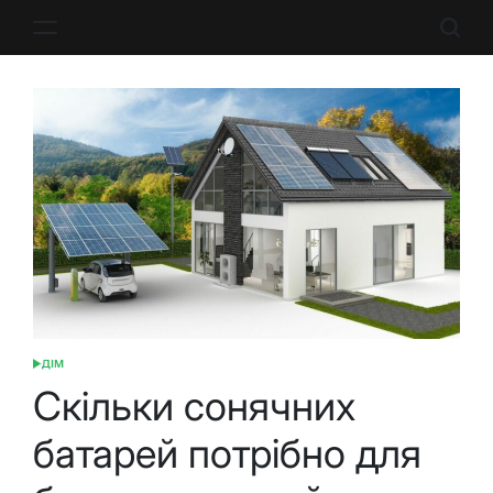
Перейти
до
вмісту
ДІМ
ОПУБЛІКУВАТИ
У
Скільки сонячних
батарей потрібно для