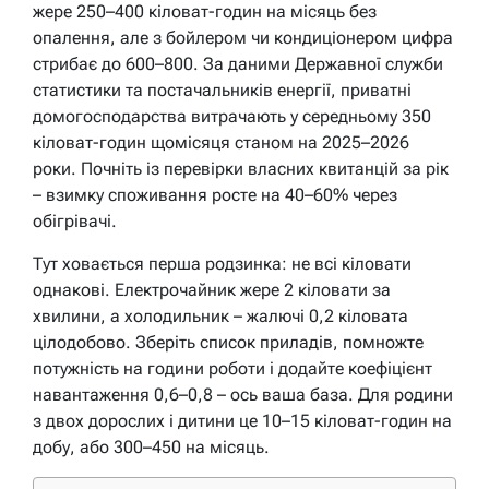
жере 250–400 кіловат-годин на місяць без
опалення, але з бойлером чи кондиціонером цифра
стрибає до 600–800. За даними Державної служби
статистики та постачальників енергії, приватні
домогосподарства витрачають у середньому 350
кіловат-годин щомісяця станом на 2025–2026
роки. Почніть із перевірки власних квитанцій за рік
– взимку споживання росте на 40–60% через
обігрівачі.
Тут ховається перша родзинка: не всі кіловати
однакові. Електрочайник жере 2 кіловати за
хвилини, а холодильник – жалючі 0,2 кіловата
цілодобово. Зберіть список приладів, помножте
потужність на години роботи і додайте коефіцієнт
навантаження 0,6–0,8 – ось ваша база. Для родини
з двох дорослих і дитини це 10–15 кіловат-годин на
добу, або 300–450 на місяць.