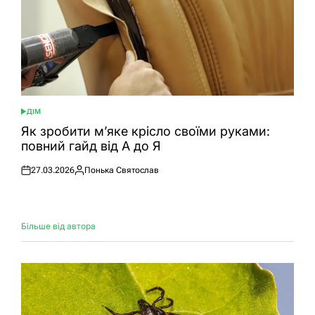
ДІМ
ОПУБЛІКУВАТИ
У
Як зробити м’яке крісло своїми руками:
повний гайд від А до Я
27.03.2026
Понька Святослав
Оприлюднено
Опубліковано
Більше від автора