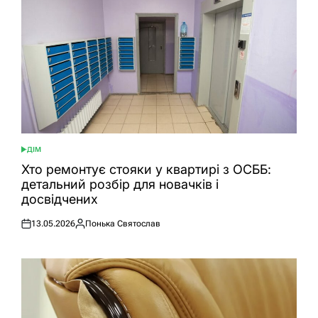
ДІМ
ОПУБЛІКУВАТИ
У
Хто ремонтує стояки у квартирі з ОСББ:
детальний розбір для новачків і
досвідчених
13.05.2026
Понька Святослав
Оприлюднено
Опубліковано