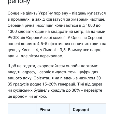
регіону
Сонце не ділить Україну порівну – південь купається
в променях, а захід ховається за хмарами частіше.
Середня річна інсоляція коливається від 1000 до
1300 кіловат-годин на квадратний метр, за даними
PVGIS від Європейської комісії. У Одесі чи Херсоні
панелі ловлять 4,5–5 ефективних сонячних годин на
день, у Києві – 4, у Львові – 3,5. Взимку все падає
вдвічі, але літом перекриває.
Щоб не гадати, скористайтеся онлайн-картами:
введіть адресу, і сервіс видасть точні цифри для
вашого даху. Орієнтація на південь з нахилом 30–
35 градусів додає 15–20% генерації. Тіні від дерев
чи сусідських будівель крадуть до 30% – перевірте
це дроном чи апкою.
Річна
Середні