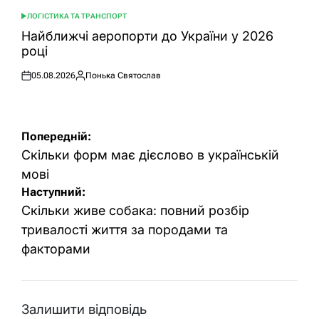
ЛОГІСТИКА ТА ТРАНСПОРТ
ОПУБЛІКУВАТИ
У
Найближчі аеропорти до України у 2026
році
05.08.2026
Понька Святослав
Оприлюднено
Опубліковано
Навігація
Попередній:
записів
Скільки форм має дієслово в українській
мові
Наступний:
Скільки живе собака: повний розбір
тривалості життя за породами та
факторами
Залишити відповідь