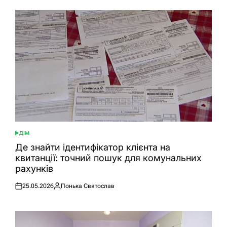
ДІМ
ОПУБЛІКУВАТИ
У
Де знайти ідентифікатор клієнта на
квитанції: точний пошук для комунальних
рахунків
25.05.2026
Понька Святослав
Оприлюднено
Опубліковано