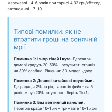
мережевої – 4–6 років при тарифі 4,32 грн/кВт·год,
автономної – 7–10.
Типові помилки: як не
втратити гроші на сонячній
мрії
Помилка 1: Ігнор тіней і кута.
Дерева чи
димарі крадуть 20–50% – результат: станція
на 30% слабша. Рішення: 3D-модель даху.
Помилка 2: Дешеві китайські ноунейми.
Деградація 2% на рік, гарантія фейк – за 5
років мінус 20% потужності. Беріть Tier1.
Помилка 3: Без вентиляції панелей.
Перегрів краде 10–15% – тримайте 10–15 см