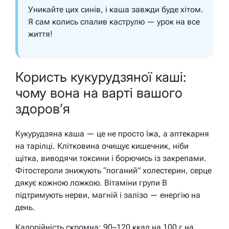
Уникайте цих синів, і каша завжди буде хітом.
Я сам колись спалив каструлю — урок на все
життя!
Користь кукурудзяної каші:
чому вона на варті вашого
здоров’я
Кукурудзяна каша — це не просто їжа, а аптекарня
на тарілці. Клітковина очищує кишечник, ніби
щітка, виводячи токсини і борючись із закрепами.
Фітостероли знижують “поганий” холестерин, серце
дякує кожною ложкою. Вітаміни групи B
підтримують нерви, магній і залізо — енергію на
день.
Калорійність скромна: 90–120 ккал на 100 г на