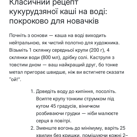
Класичний рецепт
кукурудзяної каші на воді:
покроково для новачків
Почніть з основи — каша на воді виходить
нейтральною, як чистий полотно для художника.
Візьміть 1 склянку середньої крупи (200 г), 4
склянки води (800 мл), дрібку солі. Каструля з
товстим дном — ваш найкращий друг, бо тонке
метал пригорає швидше, ніж ви встигнете сказати
“ой!”.
Доведіть воду до кипіння, посоліть.
Всипте крупу тонким струмком під
кутом 45 градусів, віничком
розбиваючи грудки — ніби малюєте
серця в повітрі.
Зменште вогонь до мінімуму, варіть 25
хвилин без кришки, помішуючи кожні 2–