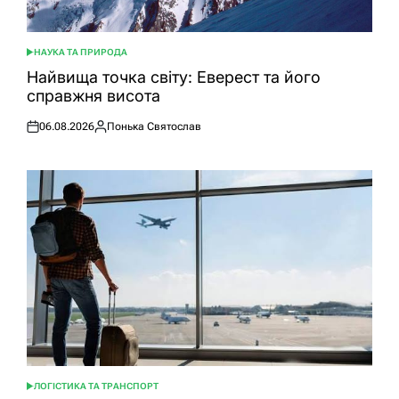
НАУКА ТА ПРИРОДА
ОПУБЛІКУВАТИ
У
Найвища точка світу: Еверест та його
справжня висота
06.08.2026
Понька Святослав
Оприлюднено
Опубліковано
ЛОГІСТИКА ТА ТРАНСПОРТ
ОПУБЛІКУВАТИ