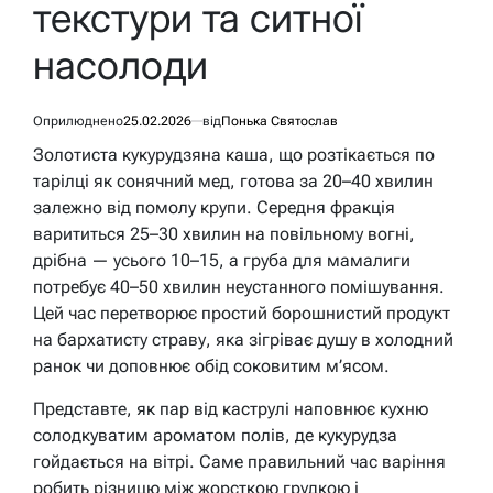
текстури та ситної
насолоди
Оприлюднено
25.02.2026
від
Понька Святослав
Золотиста кукурудзяна каша, що розтікається по
тарілці як сонячний мед, готова за 20–40 хвилин
залежно від помолу крупи. Середня фракція
варититься 25–30 хвилин на повільному вогні,
дрібна — усього 10–15, а груба для мамалиги
потребує 40–50 хвилин неустанного помішування.
Цей час перетворює простий борошнистий продукт
на бархатисту страву, яка зігріває душу в холодний
ранок чи доповнює обід соковитим м’ясом.
Представте, як пар від каструлі наповнює кухню
солодкуватим ароматом полів, де кукурудза
гойдається на вітрі. Саме правильний час варіння
робить різницю між жорсткою грудкою і