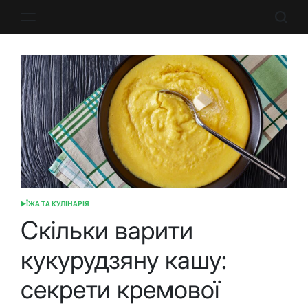
Перейти
до
вмісту
ЇЖА ТА КУЛІНАРІЯ
ОПУБЛІКУВАТИ
У
Скільки варити
кукурудзяну кашу:
секрети кремової