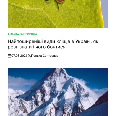
НАУКА ТА ПРИРОДА
ОПУБЛІКУВАТИ
У
Найпоширеніші види кліщів в Україні: як
розпізнати і чого боятися
07.08.2026
Понька Святослав
Оприлюднено
Опубліковано