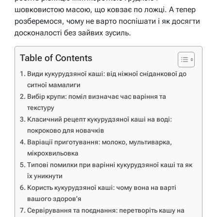
шовковистою масою, що ковзає по ложці. А тепер
розберемося, чому не варто поспішати і як досягти
досконалості без зайвих зусиль.
Table of Contents
Види кукурудзяної каші: від ніжної сніданкової до
ситної мамалиги
Вибір крупи: поміл визначає час варіння та
текстуру
Класичний рецепт кукурудзяної каші на воді:
покроково для новачків
Варіації приготування: молоко, мультиварка,
мікрохвильовка
Типові помилки при варінні кукурудзяної каші та як
їх уникнути
Користь кукурудзяної каші: чому вона на варті
вашого здоров’я
Сервірування та поєднання: перетворіть кашу на