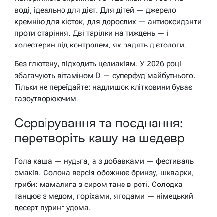
воді, ідеально для дієт. Для дітей — джерело
кремнію для кісток, для дорослих — антиоксиданти
проти старіння. Дві тарілки на тиждень — і
холестерин під контролем, як радять дієтологи.
Без глютену, підходить целиакіям. У 2026 році
збагачують вітаміном D — суперфуд майбутнього.
Тільки не переїдайте: надлишок клітковини буває
газоутворюючим.
Сервірування та поєднання:
перетворіть кашу на шедевр
Гола каша — нудьга, а з добавками — фестиваль
смаків. Солона версія обожнює бринзу, шкварки,
гриби: мамалига з сиром тане в роті. Солодка
танцює з медом, горіхами, ягодами — німецький
десерт пуринг удома.