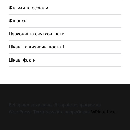
Фільми та серіали
Фінанси
Церковні та святкові дати
Цікаві та визначні постаті
Цікаві факти
Всі права захищено. З гордістю працює на
WordPress. Тема NewsArc розроблена
WPInterface
.