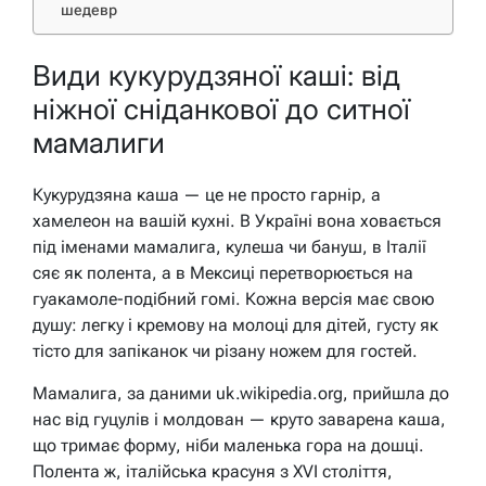
шедевр
Види кукурудзяної каші: від
ніжної сніданкової до ситної
мамалиги
Кукурудзяна каша — це не просто гарнір, а
хамелеон на вашій кухні. В Україні вона ховається
під іменами мамалига, кулеша чи бануш, в Італії
сяє як полента, а в Мексиці перетворюється на
гуакамоле-подібний гомі. Кожна версія має свою
душу: легку і кремову на молоці для дітей, густу як
тісто для запіканок чи різану ножем для гостей.
Мамалига, за даними uk.wikipedia.org, прийшла до
нас від гуцулів і молдован — круто заварена каша,
що тримає форму, ніби маленька гора на дошці.
Полента ж, італійська красуня з XVI століття,