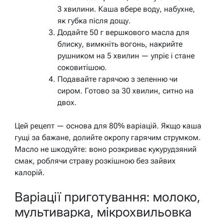
3 хвилини. Каша вбере воду, набухне,
як губка після дощу.
Додайте 50 г вершкового масла для
блиску, вимкніть вогонь, накрийте
рушником на 5 хвилин — упріє і стане
соковитішою.
Подавайте гарячою з зеленню чи
сиром. Готово за 30 хвилин, ситно на
двох.
Цей рецепт — основа для 80% варіацій. Якщо каша
гущі за бажане, долийте окропу гарячим струмком.
Масло не шкодуйте: воно розкриває кукурудзяний
смак, роблячи страву розкішною без зайвих
калорій.
Варіації приготування: молоко,
мультиварка, мікрохвильовка