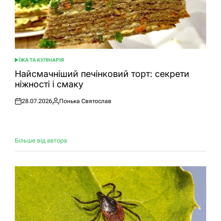
ЇЖА ТА КУЛІНАРІЯ
ОПУБЛІКУВАТИ
У
Найсмачніший печінковий торт: секрети
ніжності і смаку
28.07.2026
Понька Святослав
Оприлюднено
Опубліковано
Більше від автора