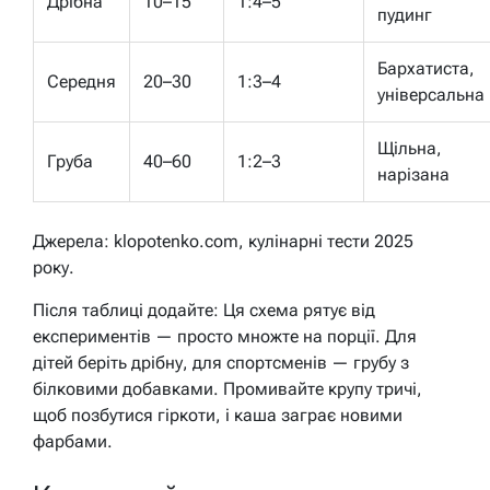
Дрібна
10–15
1:4–5
пудинг
Бархатиста,
Середня
20–30
1:3–4
універсальна
Щільна,
Груба
40–60
1:2–3
нарізана
Джерела: klopotenko.com, кулінарні тести 2025
року.
Після таблиці додайте: Ця схема рятує від
експериментів — просто множте на порції. Для
дітей беріть дрібну, для спортсменів — грубу з
білковими добавками. Промивайте крупу тричі,
щоб позбутися гіркоти, і каша заграє новими
фарбами.