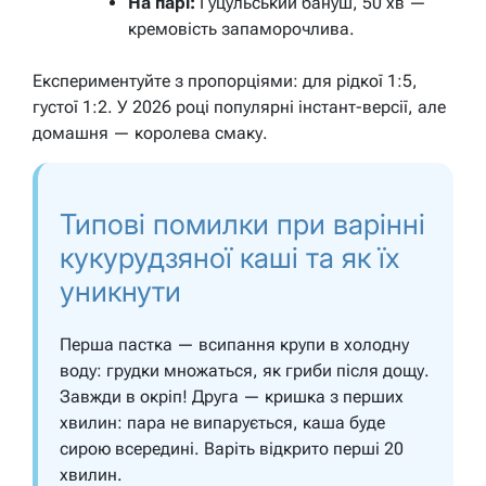
На парі:
Гуцульський бануш, 50 хв —
кремовість запаморочлива.
Експериментуйте з пропорціями: для рідкої 1:5,
густої 1:2. У 2026 році популярні інстант-версії, але
домашня — королева смаку.
Типові помилки при варінні
кукурудзяної каші та як їх
уникнути
Перша пастка — всипання крупи в холодну
воду: грудки множаться, як гриби після дощу.
Завжди в окріп! Друга — кришка з перших
хвилин: пара не випарується, каша буде
сирою всередині. Варіть відкрито перші 20
хвилин.