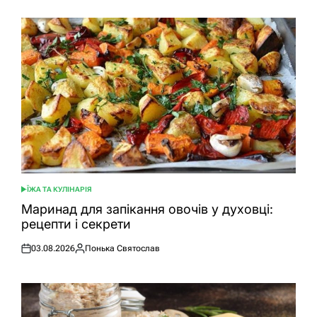
ЇЖА ТА КУЛІНАРІЯ
ОПУБЛІКУВАТИ
У
Маринад для запікання овочів у духовці:
рецепти і секрети
03.08.2026
Понька Святослав
Оприлюднено
Опубліковано