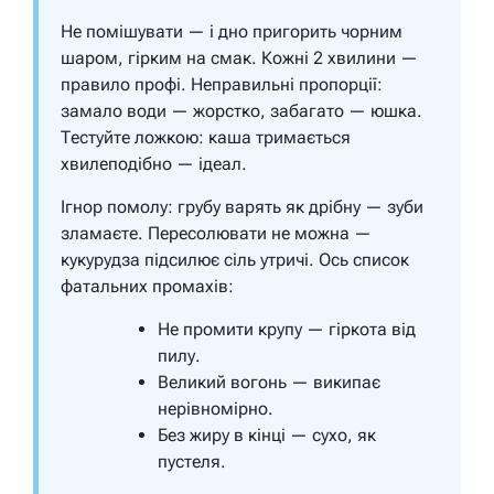
Не помішувати — і дно пригорить чорним
шаром, гірким на смак. Кожні 2 хвилини —
правило профі. Неправильні пропорції:
замало води — жорстко, забагато — юшка.
Тестуйте ложкою: каша тримається
хвилеподібно — ідеал.
Ігнор помолу: грубу варять як дрібну — зуби
зламаєте. Пересолювати не можна —
кукурудза підсилює сіль утричі. Ось список
фатальних промахів:
Не промити крупу — гіркота від
пилу.
Великий вогонь — википає
нерівномірно.
Без жиру в кінці — сухо, як
пустеля.