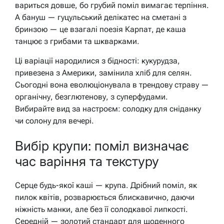
вариться довше, бо грубий поміл вимагає терпіння.
А бануш — гуцульський делікатес на сметані з
бринзою — це взагалі поезія Карпат, де каша
танцює з грибами та шкварками.
Ці варіації народилися з бідності: кукурудза,
привезена з Америки, замінила хліб для селян.
Сьогодні вона еволюціонувала в трендову страву —
органічну, безглютенову, з суперфудами.
Вибирайте вид за настроєм: солодку для сніданку
чи солону для вечері.
Вибір крупи: поміл визначає
час варіння та текстуру
Серце будь-якої каші — крупа. Дрібний поміл, як
пилок квітів, розварюється блискавично, даючи
ніжність манки, але без її солодкавої липкості.
Середній — золотий стандарт для щоденного