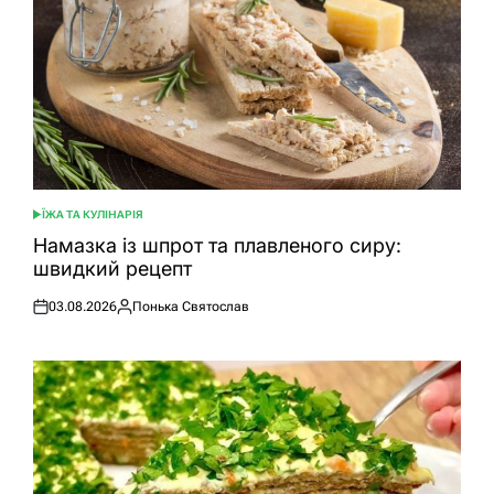
ЇЖА ТА КУЛІНАРІЯ
ОПУБЛІКУВАТИ
У
Намазка із шпрот та плавленого сиру:
швидкий рецепт
03.08.2026
Понька Святослав
Оприлюднено
Опубліковано