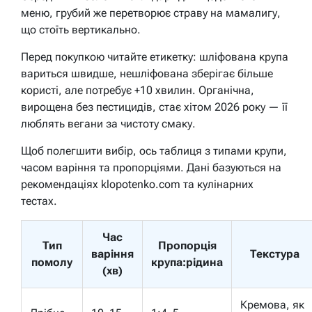
меню, грубий же перетворює страву на мамалигу,
що стоїть вертикально.
Перед покупкою читайте етикетку: шліфована крупа
вариться швидше, нешліфована зберігає більше
користі, але потребує +10 хвилин. Органічна,
вирощена без пестицидів, стає хітом 2026 року — її
люблять вегани за чистоту смаку.
Щоб полегшити вибір, ось таблиця з типами крупи,
часом варіння та пропорціями. Дані базуються на
рекомендаціях klopotenko.com та кулінарних
тестах.
Час
Тип
Пропорція
варіння
Текстура
помолу
крупа:рідина
(хв)
Кремова, як