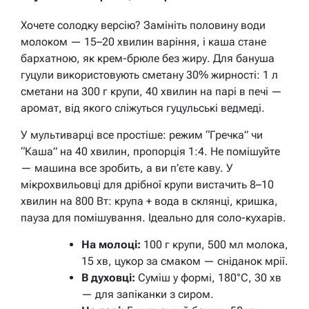
Хочете солодку версію? Замініть половину води
молоком — 15–20 хвилин варіння, і каша стане
бархатною, як крем-брюле без жиру. Для бануша
гуцули використовують сметану 30% жирності: 1 л
сметани на 300 г крупи, 40 хвилин на парі в печі —
аромат, від якого сліжуться гуцульські ведмеді.
У мультиварці все простіше: режим “Гречка” чи
“Каша” на 40 хвилин, пропорція 1:4. Не помішуйте
— машина все зробить, а ви п’єте каву. У
мікрохвильовці для дрібної крупи вистачить 8–10
хвилин на 800 Вт: крупа + вода в склянці, кришка,
пауза для помішування. Ідеально для соло-кухарів.
На молоці:
100 г крупи, 500 мл молока,
15 хв, цукор за смаком — сніданок мрії.
В духовці:
Суміш у формі, 180°C, 30 хв
— для запіканки з сиром.