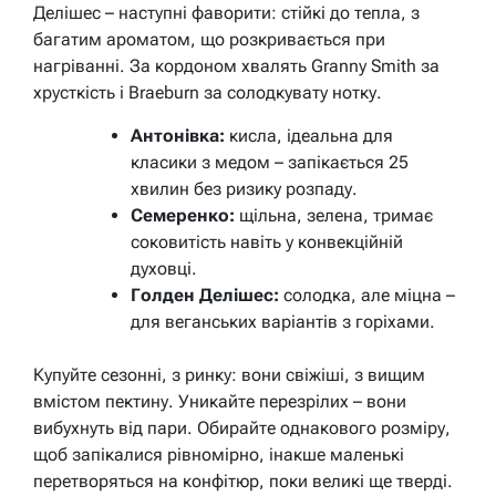
Делішес – наступні фаворити: стійкі до тепла, з
багатим ароматом, що розкривається при
нагріванні. За кордоном хвалять Granny Smith за
хрусткість і Braeburn за солодкувату нотку.
Антонівка:
кисла, ідеальна для
класики з медом – запікається 25
хвилин без ризику розпаду.
Семеренко:
щільна, зелена, тримає
соковитість навіть у конвекційній
духовці.
Голден Делішес:
солодка, але міцна –
для веганських варіантів з горіхами.
Купуйте сезонні, з ринку: вони свіжіші, з вищим
вмістом пектину. Уникайте перезрілих – вони
вибухнуть від пари. Обирайте однакового розміру,
щоб запікалися рівномірно, інакше маленькі
перетворяться на конфітюр, поки великі ще тверді.