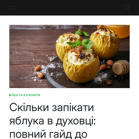
Перейти
до
вмісту
ЇЖА ТА КУЛІНАРІЯ
ОПУБЛІКУВАТИ
У
Скільки запікати
яблука в духовці:
повний гайд до