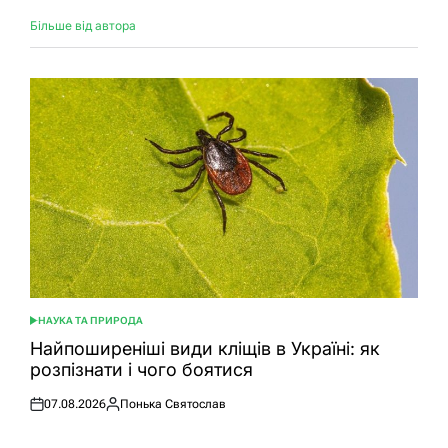
Більше від автора
НАУКА ТА ПРИРОДА
ОПУБЛІКУВАТИ
У
Найпоширеніші види кліщів в Україні: як
розпізнати і чого боятися
07.08.2026
Понька Святослав
Оприлюднено
Опубліковано