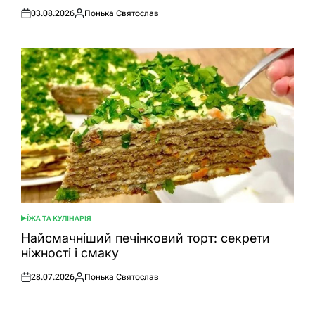
03.08.2026
Понька Святослав
Оприлюднено
Опубліковано
ЇЖА ТА КУЛІНАРІЯ
ОПУБЛІКУВАТИ
У
Найсмачніший печінковий торт: секрети
ніжності і смаку
28.07.2026
Понька Святослав
Оприлюднено
Опубліковано