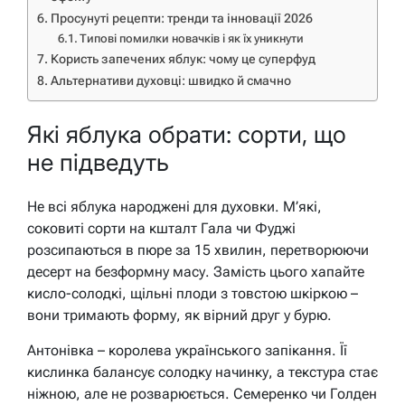
Просунуті рецепти: тренди та інновації 2026
Типові помилки новачків і як їх уникнути
Користь запечених яблук: чому це суперфуд
Альтернативи духовці: швидко й смачно
Які яблука обрати: сорти, що
не підведуть
Не всі яблука народжені для духовки. М’які,
соковиті сорти на кшталт Гала чи Фуджі
розсипаються в пюре за 15 хвилин, перетворюючи
десерт на безформну масу. Замість цього хапайте
кисло-солодкі, щільні плоди з товстою шкіркою –
вони тримають форму, як вірний друг у бурю.
Антонівка – королева українського запікання. Її
кислинка балансує солодку начинку, а текстура стає
ніжною, але не розварюється. Семеренко чи Голден