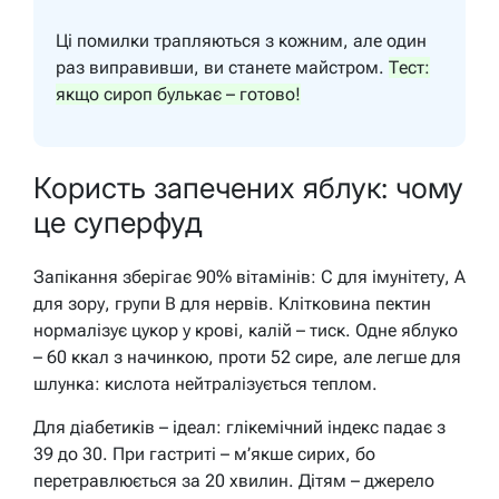
Ці помилки трапляються з кожним, але один
раз виправивши, ви станете майстром.
Тест:
якщо сироп булькає – готово!
Користь запечених яблук: чому
це суперфуд
Запікання зберігає 90% вітамінів: C для імунітету, A
для зору, групи B для нервів. Клітковина пектин
нормалізує цукор у крові, калій – тиск. Одне яблуко
– 60 ккал з начинкою, проти 52 сире, але легше для
шлунка: кислота нейтралізується теплом.
Для діабетиків – ідеал: глікемічний індекс падає з
39 до 30. При гастриті – м’якше сирих, бо
перетравлюється за 20 хвилин. Дітям – джерело