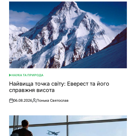
НАУКА ТА ПРИРОДА
ОПУБЛІКУВАТИ
У
Найвища точка світу: Еверест та його
справжня висота
06.08.2026
Понька Святослав
Оприлюднено
Опубліковано