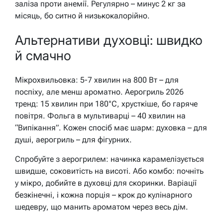
заліза проти анемії. Регулярно – минус 2 кг за
місяць, бо ситно й низькокалорійно.
Альтернативи духовці: швидко
й смачно
Мікрохвильовка: 5-7 хвилин на 800 Вт – для
поспіху, але менш ароматно. Аерогриль 2026
тренд: 15 хвилин при 180°C, хрусткіше, бо гаряче
повітря. Фольга в мультиварці – 40 хвилин на
“Випікання”. Кожен спосіб має шарм: духовка – для
душі, аерогриль – для фігурних.
Спробуйте з аерогрилем: начинка карамелізується
швидше, соковитість на висоті. Або комбо: почніть
у мікро, добийте в духовці для скоринки. Варіації
безкінечні, і кожна порція – крок до кулінарного
шедевру, що манить ароматом через весь дім.