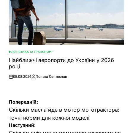
ЛОГІСТИКА ТА ТРАНСПОРТ
ОПУБЛІКУВАТИ
У
Найближчі аеропорти до України у 2026
році
05.08.2026
Понька Святослав
Оприлюднено
Опубліковано
Навігація
Попередній:
записів
Скільки масла йде в мотор мототрактора:
точні норми для кожної моделі
Наступний:
Скільки днів може триматися температура