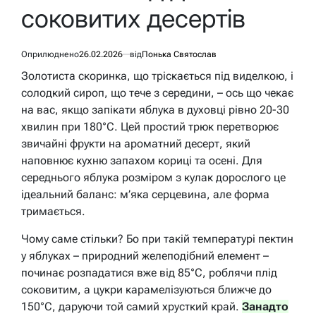
соковитих десертів
Оприлюднено
26.02.2026
від
Понька Святослав
Золотиста скоринка, що тріскається під виделкою, і
солодкий сироп, що тече з середини, – ось що чекає
на вас, якщо запікати яблука в духовці рівно 20-30
хвилин при 180°C. Цей простий трюк перетворює
звичайні фрукти на ароматний десерт, який
наповнює кухню запахом кориці та осені. Для
середнього яблука розміром з кулак дорослого це
ідеальний баланс: м’яка серцевина, але форма
тримається.
Чому саме стільки? Бо при такій температурі пектин
у яблуках – природний желеподібний елемент –
починає розпадатися вже від 85°C, роблячи плід
соковитим, а цукри карамелізуються ближче до
150°C, даруючи той самий хрусткий край.
Занадто