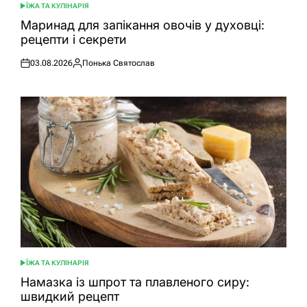
ЇЖА ТА КУЛІНАРІЯ
ОПУБЛІКУВАТИ
У
Маринад для запікання овочів у духовці:
рецепти і секрети
03.08.2026
Понька Святослав
Оприлюднено
Опубліковано
ЇЖА ТА КУЛІНАРІЯ
ОПУБЛІКУВАТИ
У
Намазка із шпрот та плавленого сиру:
швидкий рецепт