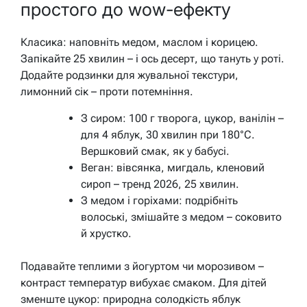
простого до wow-ефекту
Класика: наповніть медом, маслом і корицею.
Запікайте 25 хвилин – і ось десерт, що тануть у роті.
Додайте родзинки для жувальної текстури,
лимонний сік – проти потемніння.
З сиром: 100 г творога, цукор, ванілін –
для 4 яблук, 30 хвилин при 180°C.
Вершковий смак, як у бабусі.
Веган: вівсянка, мигдаль, кленовий
сироп – тренд 2026, 25 хвилин.
З медом і горіхами: подрібніть
волоські, змішайте з медом – соковито
й хрустко.
Подавайте теплими з йогуртом чи морозивом –
контраст температур вибухає смаком. Для дітей
зменште цукор: природна солодкість яблук