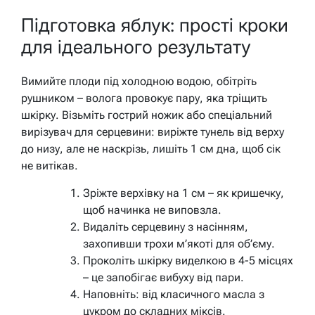
Підготовка яблук: прості кроки
для ідеального результату
Вимийте плоди під холодною водою, обітріть
рушником – волога провокує пару, яка тріщить
шкірку. Візьміть гострий ножик або спеціальний
вирізувач для серцевини: виріжте тунель від верху
до низу, але не наскрізь, лишіть 1 см дна, щоб сік
не витікав.
Зріжте верхівку на 1 см – як кришечку,
щоб начинка не виповзла.
Видаліть серцевину з насінням,
захопивши трохи м’якоті для об’єму.
Проколіть шкірку виделкою в 4-5 місцях
– це запобігає вибуху від пари.
Наповніть: від класичного масла з
цукром до складних міксів.