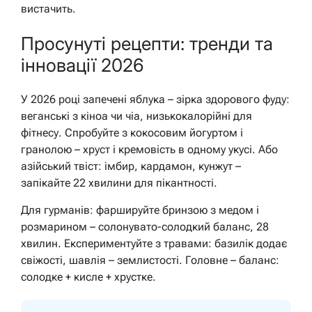
вистачить.
Просунуті рецепти: тренди та
інновації 2026
У 2026 році запечені яблука – зірка здорового фуду:
веганські з кіноа чи чіа, низькокалорійні для
фітнесу. Спробуйте з кокосовим йогуртом і
гранолою – хруст і кремовість в одному укусі. Або
азійський твіст: імбир, кардамон, кунжут –
запікайте 22 хвилини для пікантності.
Для гурманів: фаршируйте бринзою з медом і
розмарином – солонувато-солодкий баланс, 28
хвилин. Експериментуйте з травами: базилік додає
свіжості, шавлія – землистості. Головне – баланс:
солодке + кисле + хрустке.