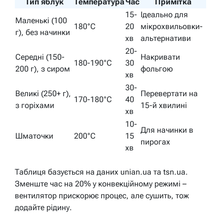
Тип яблук
Температура
Час
Примітка
15-
Ідеально для
Маленькі (100
180°C
20
мікрохвильовки-
г), без начинки
хв
альтернативи
20-
Середні (150-
Накривати
180-190°C
30
200 г), з сиром
фольгою
хв
30-
Великі (250+ г),
Перевертати на
170-180°C
40
з горіхами
15-й хвилині
хв
10-
Для начинки в
Шматочки
200°C
15
пирогах
хв
Таблиця базується на даних unian.ua та tsn.ua.
Зменште час на 20% у конвекційному режимі –
вентилятор прискорює процес, але сушить, тож
додайте рідину.