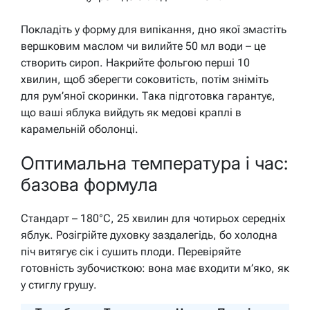
Покладіть у форму для випікання, дно якої змастіть
вершковим маслом чи вилийте 50 мл води – це
створить сироп. Накрийте фольгою перші 10
хвилин, щоб зберегти соковитість, потім зніміть
для рум’яної скоринки. Така підготовка гарантує,
що ваші яблука вийдуть як медові краплі в
карамельній оболонці.
Оптимальна температура і час:
базова формула
Стандарт – 180°C, 25 хвилин для чотирьох середніх
яблук. Розігрійте духовку заздалегідь, бо холодна
піч витягує сік і сушить плоди. Перевіряйте
готовність зубочисткою: вона має входити м’яко, як
у стиглу грушу.