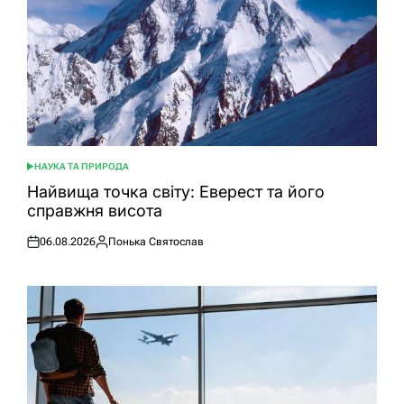
НАУКА ТА ПРИРОДА
ОПУБЛІКУВАТИ
У
Найвища точка світу: Еверест та його
справжня висота
06.08.2026
Понька Святослав
Оприлюднено
Опубліковано