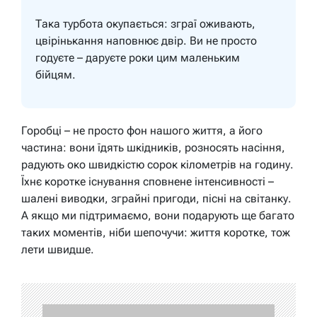
Така турбота окупається: зграї оживають,
цвірінькання наповнює двір. Ви не просто
годуєте – даруєте роки цим маленьким
бійцям.
Горобці – не просто фон нашого життя, а його
частина: вони їдять шкідників, розносять насіння,
радують око швидкістю сорок кілометрів на годину.
Їхнє коротке існування сповнене інтенсивності –
шалені виводки, зграйні пригоди, пісні на світанку.
А якщо ми підтримаємо, вони подарують ще багато
таких моментів, ніби шепочучи: життя коротке, тож
лети швидше.