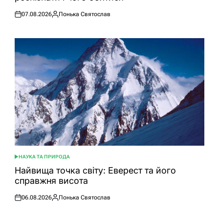
07.08.2026
Понька Святослав
Оприлюднено
Опубліковано
НАУКА ТА ПРИРОДА
ОПУБЛІКУВАТИ
У
Найвища точка світу: Еверест та його
справжня висота
06.08.2026
Понька Святослав
Оприлюднено
Опубліковано