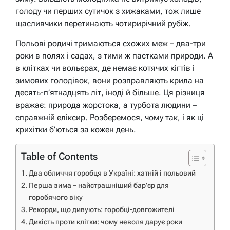
голоду чи перших сутичок з хижаками, тож лише
щасливчики перетинають чотирирічний рубіж.
Польові родичі тримаються схожих меж – два-три
роки в полях і садах, з тими ж пастками природи. А
в клітках чи вольєрах, де немає котячих кігтів і
зимових голодівок, вони розправляють крила на
десять-п’ятнадцять літ, іноді й більше. Ця різниця
вражає: природа жорстока, а турбота людини –
справжній еліксир. Розберемося, чому так, і як ці
крихітки б’ються за кожен день.
Table of Contents
Два обличчя горобця в Україні: хатній і польовий
Перша зима – найстрашніший бар’єр для
горобячого віку
Рекорди, що дивують: горобці-довгожителі
Дикість проти клітки: чому неволя дарує роки