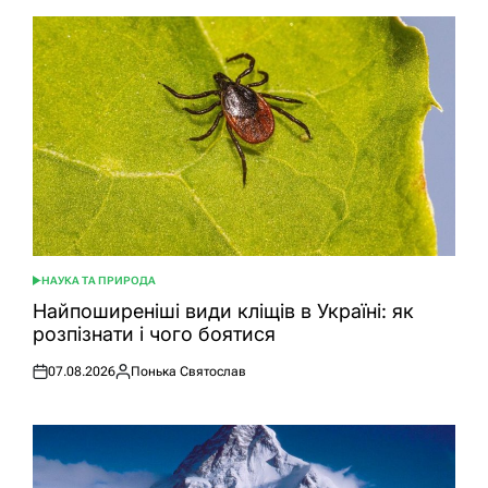
НАУКА ТА ПРИРОДА
ОПУБЛІКУВАТИ
У
Найпоширеніші види кліщів в Україні: як
розпізнати і чого боятися
07.08.2026
Понька Святослав
Оприлюднено
Опубліковано