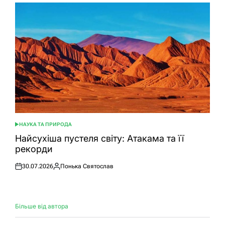
НАУКА ТА ПРИРОДА
ОПУБЛІКУВАТИ
У
Найсухіша пустеля світу: Атакама та її
рекорди
30.07.2026
Понька Святослав
Оприлюднено
Опубліковано
Більше від автора