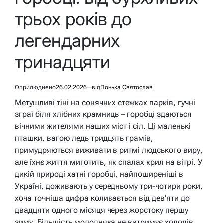
трьох років до
легендарних
тринадцяти
Оприлюднено
26.02.2026
від
Понька Святослав
Метушливі тіні на сонячних стежках парків, гучні
зграї біля хлібних крамниць – горобці здаються
вічними жителями наших міст і сіл. Ці маленькі
пташки, вагою ледь тридцять грамів,
примудряються виживати в ритмі людського виру,
але їхнє життя миготить, як спалах крил на вітрі. У
дикій природі хатні горобці, найпоширеніші в
Україні, доживають у середньому три-чотири роки,
хоча точніша цифра коливається від дев’яти до
двадцяти одного місяця через жорстоку першу
зиму. Більшість молодняка не витримує холодів,