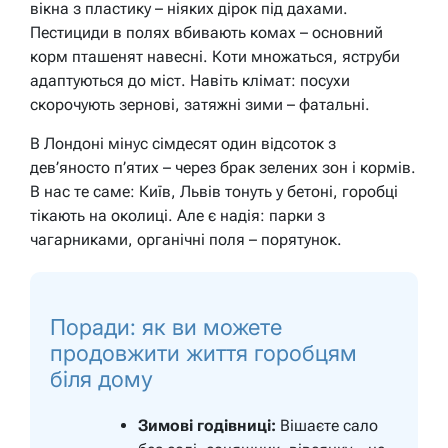
вікна з пластику – ніяких дірок під дахами.
Пестициди в полях вбивають комах – основний
корм пташенят навесні. Коти множаться, яструби
адаптуються до міст. Навіть клімат: посухи
скорочують зернові, затяжні зими – фатальні.
В Лондоні мінус сімдесят один відсоток з
дев’яносто п’ятих – через брак зелених зон і кормів.
В нас те саме: Київ, Львів тонуть у бетоні, горобці
тікають на околиці. Але є надія: парки з
чагарниками, органічні поля – порятунок.
Поради: як ви можете
продовжити життя горобцям
біля дому
Зимові годівниці:
Вішаєте сало