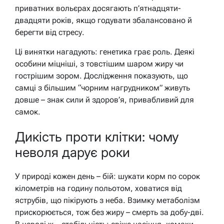
приватних вольєрах досягають п’ятнадцяти-
двадцяти років, якщо годувати збалансовано й
берегти від стресу.
Ці винятки нагадують: генетика грає роль. Деякі
особини міцніші, з товстішим шаром жиру чи
гострішим зором. Дослідження показують, що
самці з більшим “чорним нагрудником” живуть
довше – знак сили й здоров’я, привабливий для
самок.
Дикість проти клітки: чому
неволя дарує роки
У природі кожен день – бій: шукати корм по сорок
кілометрів на годину польотом, ховатися від
яструбів, що пікірують з неба. Взимку метаболізм
прискорюється, тож без жиру – смерть за добу-дві.