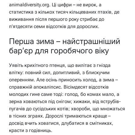
animaldiversity.org. Ці цифри – не вирок, а
статистика з кількох тисяч кільцеваних птахів, де
виживання після першого року стрибає до
п’ятдесяти семи відсотків для дорослих.
Перша зима – найстрашніший
бар’єр для горобячого віку
Уявіть крихітного птенця, що вилітає з гнізда
влітку: повний сил, допитливий, з блискучим
оперенням. Але осінь приносить холод, а зима –
справжній апокаліпсис. Вісімдесят відсотків
молодих гине саме тоді: голод, бо комах мало, а
зерна ховаються під снігом; хижаки, від яструбів-
пугачів до сусідських котів; хвороби, що множаться
в тісних зграях. Дорослі тримаються краще –
досвід вчить ховатися, длубатися в смітниках,
красти з годівниць.