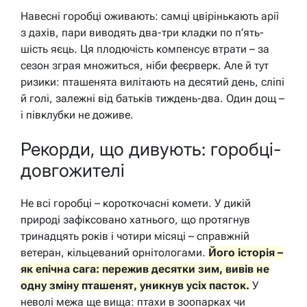
Навесні горобці оживають: самці цвірінькають арії
з дахів, пари виводять два-три кладки по п’ять-
шість яєць. Ця плодючість компенсує втрати – за
сезон зграя множиться, ніби феєрверк. Але й тут
ризики: пташенята вилітають на десятий день, сліпі
й голі, залежні від батьків тиждень-два. Один дощ –
і півклубки не доживе.
Рекорди, що дивують: горобці-
довгожителі
Не всі горобці – короткочасні комети. У дикій
природі зафіксовано хатнього, що протягнув
тринадцять років і чотири місяці – справжній
ветеран, кільцеваний орнітологами.
Його історія –
як епічна сага: пережив десятки зим, вивів не
одну зміну пташенят, уникнув усіх пасток.
У
неволі межа ще вища: птахи в зоопарках чи