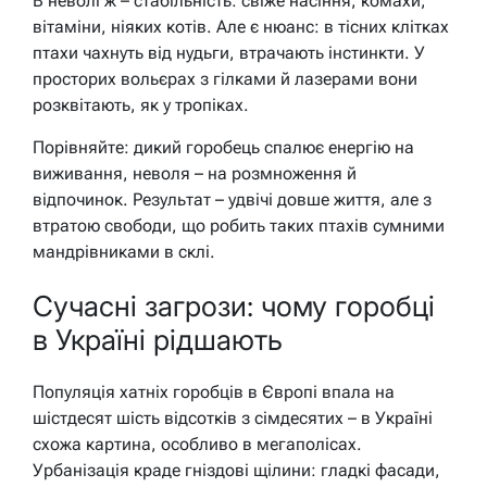
В неволі ж – стабільність: свіже насіння, комахи,
вітаміни, ніяких котів. Але є нюанс: в тісних клітках
птахи чахнуть від нудьги, втрачають інстинкти. У
просторих вольєрах з гілками й лазерами вони
розквітають, як у тропіках.
Порівняйте: дикий горобець спалює енергію на
виживання, неволя – на розмноження й
відпочинок. Результат – удвічі довше життя, але з
втратою свободи, що робить таких птахів сумними
мандрівниками в склі.
Сучасні загрози: чому горобці
в Україні рідшають
Популяція хатніх горобців в Європі впала на
шістдесят шість відсотків з сімдесятих – в Україні
схожа картина, особливо в мегаполісах.
Урбанізація краде гніздові щілини: гладкі фасади,