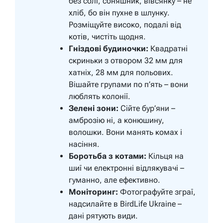
без солі, соняшник, вівсянку – не
хліб, бо він пухне в шлунку.
Розміщуйте високо, подалі від
котів, чистіть щодня.
Гніздові будиночки:
Квадратні
скриньки з отвором 32 мм для
хатніх, 28 мм для польових.
Вішайте групами по п’ять – вони
люблять колонії.
Зелені зони:
Сійте бур’яни –
амброзію ні, а конюшину,
волошки. Вони манять комах і
насіння.
Боротьба з котами:
Кільця на
шиї чи електронні відлякувачі –
гуманно, але ефективно.
Моніторинг:
Фотографуйте зграї,
надсилайте в BirdLife Ukraine –
дані рятують види.