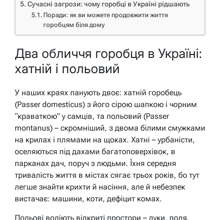
Сучасні загрози: чому горобці в Україні рідшають
Поради: як ви можете продовжити життя
горобцям біля дому
Два обличчя горобця в Україні:
хатній і польовий
У наших краях панують двоє: хатній горобець
(Passer domesticus) з його сірою шапкою і чорним
“краваткою” у самців, та польовий (Passer
montanus) – скромніший, з двома білими смужками
на крилах і плямами на щоках. Хатні – урбаністи,
оселяються під дахами багатоповерхівок, в
парканах дач, поруч з людьми. Їхня середня
тривалість життя в містах сягає трьох років, бо тут
легше знайти крихти й насіння, але й небезпек
вистачає: машини, коти, дефіцит комах.
Польові воліють відкриті простори – луки, поля,