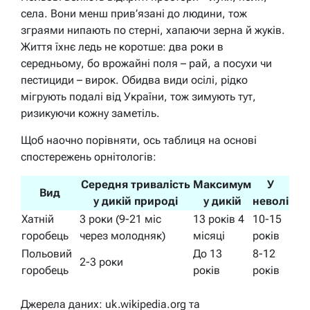
села. Вони менш прив’язані до людини, тож
зграями нипають по стерні, хапаючи зерна й жуків.
Життя їхнє ледь не коротше: два роки в
середньому, бо врожайні поля – рай, а посухи чи
пестициди – вирок. Обидва види осілі, рідко
мігрують подалі від України, тож зимують тут,
ризикуючи кожну заметіль.
Щоб наочно порівняти, ось таблиця на основі
спостережень орнітологів:
Середня тривалість
Максимум
У
Вид
у дикій природі
у дикій
неволі
Хатній
3 роки (9-21 міс
13 років 4
10-15
горобець
через молодняк)
місяці
років
Польовий
До 13
8-12
2-3 роки
горобець
років
років
Джерела даних: uk.wikipedia.org та