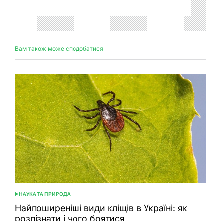
Вам також може сподобатися
НАУКА ТА ПРИРОДА
ОПУБЛІКУВАТИ
У
Найпоширеніші види кліщів в Україні: як
розпізнати і чого боятися