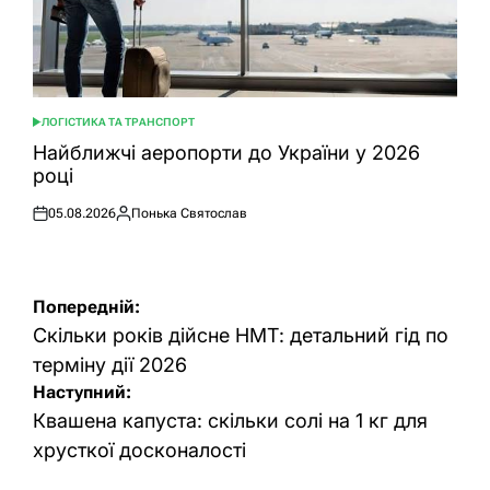
ЛОГІСТИКА ТА ТРАНСПОРТ
ОПУБЛІКУВАТИ
У
Найближчі аеропорти до України у 2026
році
05.08.2026
Понька Святослав
Оприлюднено
Опубліковано
Навігація
Попередній:
записів
Скільки років дійсне НМТ: детальний гід по
терміну дії 2026
Наступний:
Квашена капуста: скільки солі на 1 кг для
хрусткої досконалості