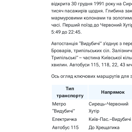
відкрита 30 грудня 1991 року на Сир
тисяч пасажирів щодня. Глибина закл
мармуровими колонами та золотими 
часі. Перший поїзд до Червоний Хутір
5:49 до 22:45.
Автостанція “Видубичі” з’єднує з пе
Броварів, трипільських сіл. Залізнич
Трипільські” – частина Київської кіл
хвилин. Автобуси 115, 118, 22, 43 мч
Ось огляд ключових маршрутів для з
Тип
Напрямок
транспорту
Метро
Сирець–Червоний
“Видубичі”
Хутір
Електричка
Київ-Пас.–Видубичі
Автобус 115
До Хрещатика