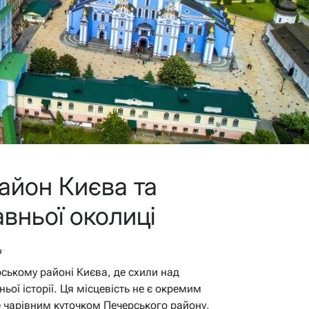
район Києва та
вньої околиці
в
ському районі Києва, де схили над
ьої історії. Ця місцевість не є окремим
 чарівним куточком Печерського району,