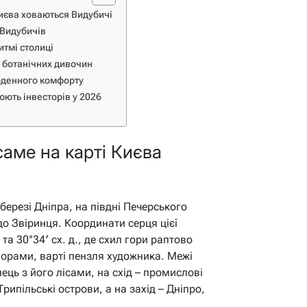
Києва ховаються Видубичі
 Видубичів
итмі столиці
о ботанічних дивочин
щоденного комфорту
ють інвесторів у 2026
саме на карті Києва
ерезі Дніпра, на півдні Печерського
до Звіринця. Координати серця цієї
та 30°34′ сх. д., де схил гори раптово
орами, варті пензля художника. Межі
ець з його лісами, на схід – промислові
Трипільські острови, а на захід – Дніпро,