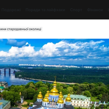
Подорожі
Поради та лайфхаки
Спорт
Фінанси
лини стародавньої околиці