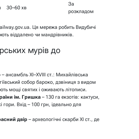
За
я
30–60 хв
розкладом
railway.gov.ua. Ця мережа робить Видубичі
ють віддалено чи мандрівників.
рських мурів до
р
– ансамбль XI–XVIII ст.: Михайлівська
гіївський собор бароко, дзвіниця з видом
ають мощі святих і оживають літописи.
раїни ім. Гришка
– 130 га екзотів: кактуси,
і гори. Вхід – 100 грн, ідеально для
асний двір
– археологічні скарби XI ст., де