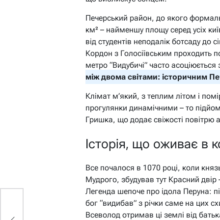
Печерський район, до якого формал
км² – найменшу площу серед усіх киї
від студентів неподалік ботсаду до с
Кордон з Голосіївським проходить п
метро “Видубичі” часто асоціюється
між двома світами: історичним П
Клімат м’який, з теплим літом і по
прогулянки динамічними – то підйом,
Гришка, що додає свіжості повітрю
Історія, що оживає в 
Все почалося в 1070 році, коли кня
Мудрого, збудував тут Красний двір 
Легенда шепоче про ідола Перуна: пі
бог “видибав” з річки саме на цих с
Всеволод отримав ці землі від батьк