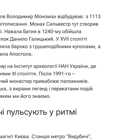
але Володимир Мономах відбудував: з 1113
 літописання. Монах Сильвестр тут створив
усі. Навала Батия в 1240-му обійшла
ок Данило Галицький. У XVII столітті
сяяла бароко з грушеподібними куполами, а
нила Апостола.
р на Інститут археології НАН України, де
ми XI століття. Після 1991-го –
вічий монастир приваблює паломників.
дна, з вирами легенд і перекатами подій.
, яким ми його знаємо.
і пульсують у ритмі
агніт Києва. Станція метро “Видубичі”,