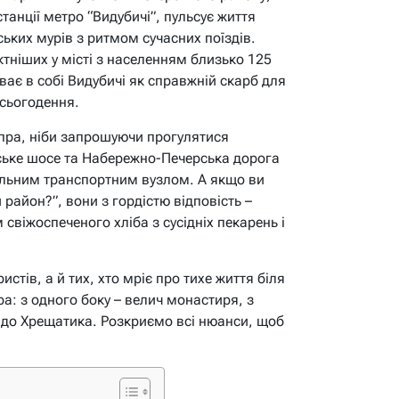
станції метро “Видубичі”, пульсує життя
ьких мурів з ритмом сучасних поїздів.
тніших у місті з населенням близько 125
оває в собі Видубичі як справжній скарб для
 сьогодення.
пра, ніби запрошуючи прогулятися
ське шосе та Набережно-Печерська дорога
альним транспортним вузлом. А якщо ви
 район?”, вони з гордістю відповість –
свіжоспеченого хліба з сусідніх пекарень і
стів, а й тих, хто мріє про тихе життя біля
а: з одного боку – велич монастиря, з
и до Хрещатика. Розкриємо всі нюанси, щоб