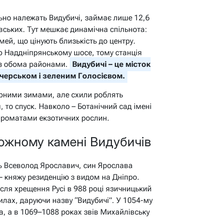
ьно належать Видубичі, займає лише 12,6
вських. Тут мешкає динамічна спільнота:
імей, що цінують близькість до центру.
о Наддніпрянському шосе, тому станція
 з обома районами.
Видубичі – це місток
ечерськом і зеленим Голосієвом.
мірними зимами, але схили роблять
 то спуск. Навколо – Ботанічний сад імені
 ароматами екзотичних рослин.
кожному камені Видубичів
зь Всеволод Ярославич, син Ярослава
– княжу резиденцію з видом на Дніпро.
сля хрещення Русі в 988 році язичницький
хилах, даруючи назву “Видубичі”. У 1054-му
а, а в 1069–1088 роках звів Михайлівську