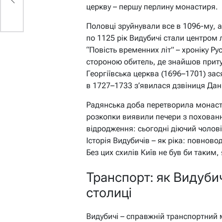
церкву – першу перлину монастиря.
Половці зруйнували все в 1096-му, 
по 1125 рік Видубичі стали центром
“Повість временних літ” – хроніку Р
стороною обитель, де знайшов притул
Георгіївська церква (1696–1701) за
в 1727–1733 з’явилася дзвіниця Да
Радянська доба перетворила монасти
розкопки виявили печери з поховання
відродження: сьогодні діючий чоло
Історія Видубичів – як ріка: повново
Без цих схилів Київ не був би таким
Транспорт: як Видубич
столиці
Видубичі – справжній транспортний м