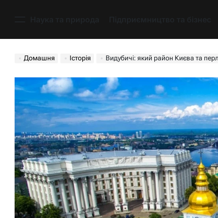
Перейти
до
Наука та природа
Підприємництво та бізнес
Меню
вмісту
Домашня
Історія
Видубичі: який район Києва та пер