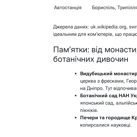
Автостанція
Бориспіль, Трипілл
Джерела даних: uk.wikipedia.org, sw
ідеальним для ком’ютерів, що працю
Пам’ятки: від монасти
ботанічних дивочин
Видубицький монасти
церква з фресками, Геор
на Дніпро. Тут відпочив
Ботанічний сад НАН Ук
японський сад, альпійськ
пікніків.
Печери та городище Кр
копирсалися науковці.