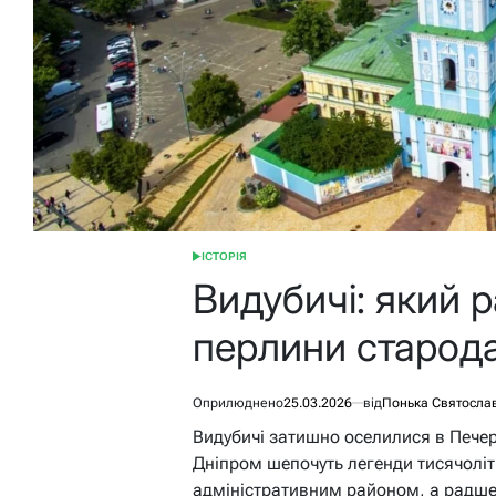
ІСТОРІЯ
ОПУБЛІКУВАТИ
У
Видубичі: який 
перлини старода
Оприлюднено
25.03.2026
від
Понька Святосла
Видубичі затишно оселилися в Печер
Дніпром шепочуть легенди тисячолітн
адміністративним районом, а радше