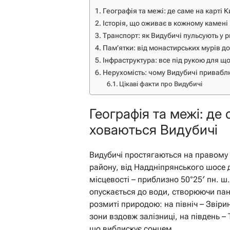
Географія та межі: де саме на карті 
Історія, що оживає в кожному камені
Транспорт: як Видубичі пульсують у р
Пам’ятки: від монастирських мурів д
Інфраструктура: все під рукою для 
Нерухомість: чому Видубичі приваблю
Цікаві факти про Видубичі
Географія та межі: де 
ховаються Видубичі
Видубичі простягаються на правому б
району, від Наддніпрянського шосе 
місцевості – приблизно 50°25′ пн. ш. 
опускається до води, створюючи пан
розмиті природою: на північ – Звірин
зони вздовж залізниці, на південь – 
що виблискує сонцем.