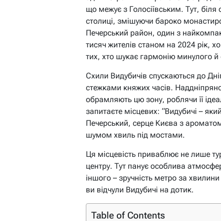
що межує з Голосіївським. Тут, біля 
столиці, змішуючи бароко монастирс
Печерський район, один з найкомпак
тисяч жителів станом на 2024 рік, х
тих, хто шукає гармонію минулого й
Схили Видубичів спускаються до Дні
стежками княжих часів. Наддніпрян
обрамляють цю зону, роблячи її іде
запитаєте місцевих: “Видубичі – який
Печерський, серце Києва з ароматом 
шумом хвиль під мостами.
Ця місцевість приваблює не лише тури
центру. Тут панує особлива атмосфер
іншого – зручність метро за хвилин
ви відчули Видубичі на дотик.
Table of Contents