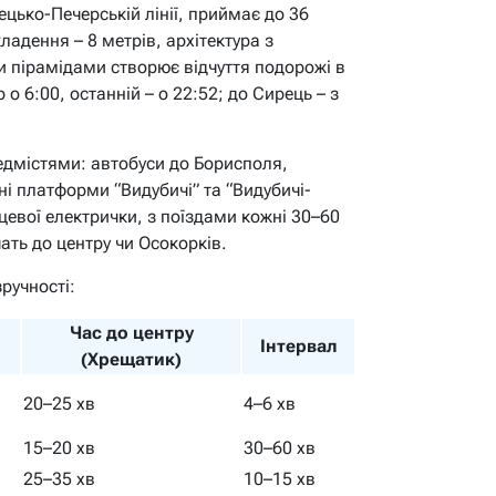
ецько-Печерській лінії, приймає до 36
адення – 8 метрів, архітектура з
пірамідами створює відчуття подорожі в
 о 6:00, останній – о 22:52; до Сирець – з
редмістями: автобуси до Борисполя,
ні платформи “Видубичі” та “Видубичі-
ьцевої електрички, з поїздами кожні 30–60
ать до центру чи Осокорків.
ручності:
Час до центру
Інтервал
(Хрещатик)
20–25 хв
4–6 хв
15–20 хв
30–60 хв
25–35 хв
10–15 хв