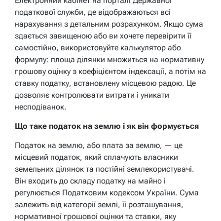
Електронний кабінет на порталі Державної
податкової служби, де відображаються всі
нарахування з детальним розрахунком. Якщо сума
здається завищеною або ви хочете перевірити її
самостійно, використовуйте калькулятор або
формулу: площа ділянки множиться на нормативну
грошову оцінку з коефіцієнтом індексації, а потім на
ставку податку, встановлену місцевою радою. Це
дозволяє контролювати витрати і уникати
несподіванок.
Що таке податок на землю і як він формується
Податок на землю, або плата за землю, — це
місцевий податок, який сплачують власники
земельних ділянок та постійні землекористувачі.
Він входить до складу податку на майно і
регулюється Податковим кодексом України. Сума
залежить від категорії землі, її розташування,
нормативної грошової оцінки та ставки, яку