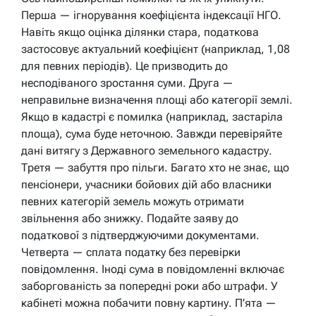
Перша — ігнорування коефіцієнта індексації НГО.
Навіть якщо оцінка ділянки стара, податкова
застосовує актуальний коефіцієнт (наприклад, 1,08
для певних періодів). Це призводить до
несподіваного зростання суми. Друга —
неправильне визначення площі або категорії землі.
Якщо в кадастрі є помилка (наприклад, застаріла
площа), сума буде неточною. Завжди перевіряйте
дані витягу з Державного земельного кадастру.
Третя — забуття про пільги. Багато хто не знає, що
пенсіонери, учасники бойових дій або власники
певних категорій земель можуть отримати
звільнення або знижку. Подайте заяву до
податкової з підтверджуючими документами.
Четверта — сплата податку без перевірки
повідомлення. Іноді сума в повідомленні включає
заборгованість за попередні роки або штрафи. У
кабінеті можна побачити повну картину. П’ята —