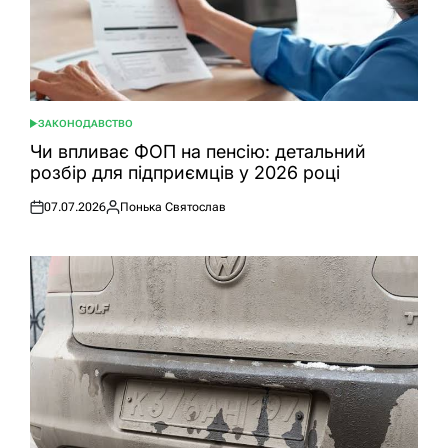
ЗАКОНОДАВСТВО
ОПУБЛІКУВАТИ
У
Чи впливає ФОП на пенсію: детальний
розбір для підприємців у 2026 році
07.07.2026
Понька Святослав
Оприлюднено
Опубліковано