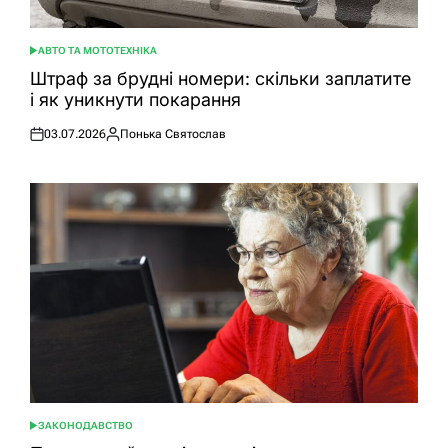
АВТО ТА МОТОТЕХНІКА
ОПУБЛІКУВАТИ
У
Штраф за брудні номери: скільки заплатите
і як уникнути покарання
03.07.2026
Понька Святослав
Оприлюднено
Опубліковано
ЗАКОНОДАВСТВО
ОПУБЛІКУВАТИ
У