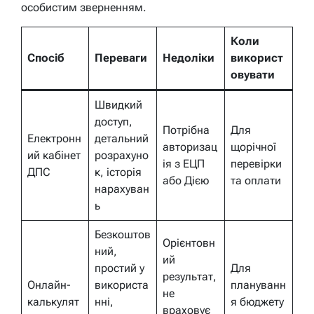
особистим зверненням.
Коли
Спосіб
Переваги
Недоліки
використ
овувати
Швидкий
доступ,
Потрібна
Для
Електронн
детальний
авторизац
щорічної
ий кабінет
розрахуно
ія з ЕЦП
перевірки
ДПС
к, історія
або Дією
та оплати
нарахуван
ь
Безкоштов
Орієнтовн
ний,
ий
простий у
Для
результат,
Онлайн-
використа
плануванн
не
калькулят
нні,
я бюджету
враховує