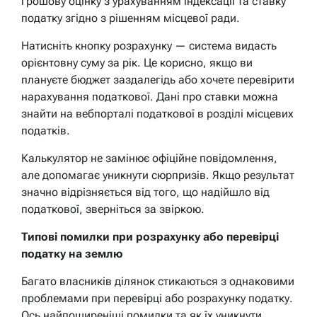
грошову оцінку з урахуванням індексації та ставку
податку згідно з рішенням місцевої ради.
Натисніть кнопку розрахунку — система видасть
орієнтовну суму за рік. Це корисно, якщо ви
плануєте бюджет заздалегідь або хочете перевірити
нарахування податкової. Дані про ставки можна
знайти на вебпорталі податкової в розділі місцевих
податків.
Калькулятор не замінює офіційне повідомлення,
але допомагає уникнути сюрпризів. Якщо результат
значно відрізняється від того, що надійшло від
податкової, зверніться за звіркою.
Типові помилки при розрахунку або перевірці
податку на землю
Багато власників ділянок стикаються з однаковими
проблемами при перевірці або розрахунку податку.
Ось найпоширеніші помилки та як їх уникнути.