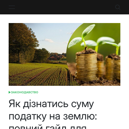
Перейти
до
вмісту
ЗАКОНОДАВСТВО
ОПУБЛІКУВАТИ
У
Як дізнатись суму
податку на землю:
повний гайд для