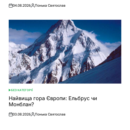
04.08.2026
Понька Святослав
Оприлюднено
Опубліковано
БЕЗ КАТЕГОРІЇ
ОПУБЛІКУВАТИ
У
Найвища гора Європи: Ельбрус чи
Монблан?
03.08.2026
Понька Святослав
Оприлюднено
Опубліковано