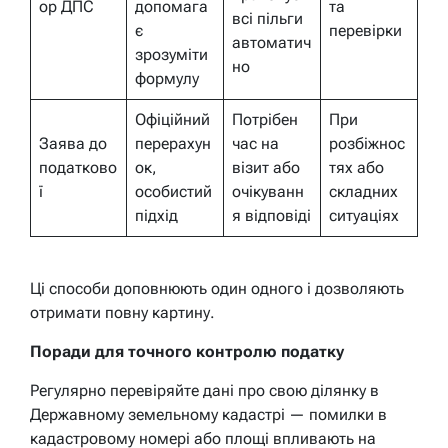
ор ДПС
допомага
та
всі пільги
є
перевірки
автоматич
зрозуміти
но
формулу
Офіційний
Потрібен
При
Заява до
перерахун
час на
розбіжнос
податково
ок,
візит або
тях або
ї
особистий
очікуванн
складних
підхід
я відповіді
ситуаціях
Ці способи доповнюють один одного і дозволяють
отримати повну картину.
Поради для точного контролю податку
Регулярно перевіряйте дані про свою ділянку в
Державному земельному кадастрі — помилки в
кадастровому номері або площі впливають на