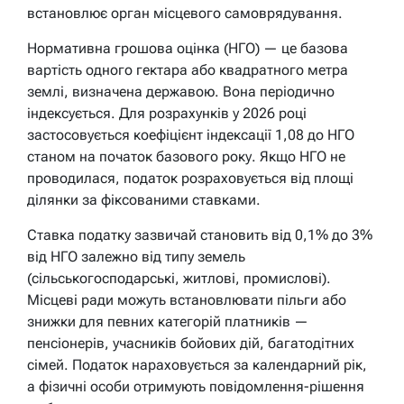
встановлює орган місцевого самоврядування.
Нормативна грошова оцінка (НГО) — це базова
вартість одного гектара або квадратного метра
землі, визначена державою. Вона періодично
індексується. Для розрахунків у 2026 році
застосовується коефіцієнт індексації 1,08 до НГО
станом на початок базового року. Якщо НГО не
проводилася, податок розраховується від площі
ділянки за фіксованими ставками.
Ставка податку зазвичай становить від 0,1% до 3%
від НГО залежно від типу земель
(сільськогосподарські, житлові, промислові).
Місцеві ради можуть встановлювати пільги або
знижки для певних категорій платників —
пенсіонерів, учасників бойових дій, багатодітних
сімей. Податок нараховується за календарний рік,
а фізичні особи отримують повідомлення-рішення