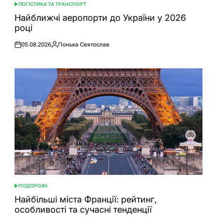
ЛОГІСТИКА ТА ТРАНСПОРТ
ОПУБЛІКУВАТИ
У
Найближчі аеропорти до України у 2026
році
05.08.2026
Понька Святослав
Оприлюднено
Опубліковано
ПОДОРОЖІ
ОПУБЛІКУВАТИ
У
Найбільші міста Франції: рейтинг,
особливості та сучасні тенденції