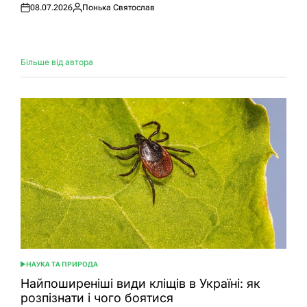
08.07.2026
Понька Святослав
Оприлюднено
Опубліковано
Більше від автора
НАУКА ТА ПРИРОДА
ОПУБЛІКУВАТИ
У
Найпоширеніші види кліщів в Україні: як
розпізнати і чого боятися