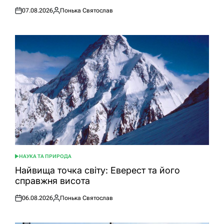
07.08.2026
Понька Святослав
Оприлюднено
Опубліковано
НАУКА ТА ПРИРОДА
ОПУБЛІКУВАТИ
У
Найвища точка світу: Еверест та його
справжня висота
06.08.2026
Понька Святослав
Оприлюднено
Опубліковано