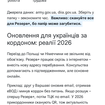
робота
трудова
Джерела даних: army.gov.ua, diia.gov.ua. Зберіть у
папку – зекономите час.
Важливо: скануйте все
для Резерв+, бо папір може загубитися.
Оновлення для українців за
кордоном: реалії 2026
Переїзд до Польщі чи Німеччини не звільняє від
обов’язку. Резерв+ працює скрізь з інтернетом –
внесіть нову адресу перебування. Консульства
допомагають з підтвердженнями, але основне
онлайн.
Приклад: друг у Варшаві оновив email, отримав
еВОД і минув кордон без питань. Якщо розшук –
спершу Резерв+, потім ТЦК по email. У 2026
прикордонники сканують QR, тож актуальність