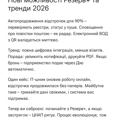
тренди 2026
Автопродовження відстрочок для 90% –
перевіряють реєстри, статус у пуше. Сповіщення
про повістки поштою – як радар. Електронний ВОД
з QR валідується миттєво.
Тренд: повна цифрова інтеграція, менше візитів.
Порада: увімкніть нотифікації, друкуйте PDF. Якщо
бронь – підприємство подає через Дію
автоматично.
Один кейс: ІТ-шник оновив роботу онлайн,
відстрочка продовжилася без паперів. Майбутнє
таке – тримайте дані свіжими, і система вас
підтримає.
Тепер ви озброєні: починайте з Резерв+, а якщо
застрягли – ЦНАП рятує. Процес еволюціонує, тож