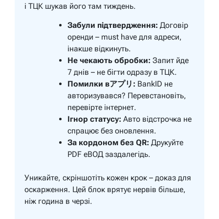
і ТЦК шукав його там тиждень.
Забули підтвердження:
Договір
оренди – must have для адреси,
інакше відкинуть.
Не чекають обробки:
Запит йде
7 днів – не бігти одразу в ТЦК.
Помилки вアプリ:
BankID не
авторизувався? Перевстановіть,
перевірте інтернет.
Ігнор статусу:
Авто відстрочка не
спрацює без оновлення.
За кордоном без QR:
Друкуйте
PDF еВОД заздалегідь.
Уникайте, скріншотіть кожен крок – доказ для
оскарження. Цей блок врятує нервів більше,
ніж година в черзі.