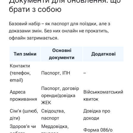
брати з собою
Базовий набір – як паспорт для поїздки, але з
доказами змін. Без них онлайн не прокатить,
офлайн затримається.
Основні
Тип зміни
Додаткові
документи
Контакти
(телефон,
Паспорт, ІПН
–
email)
Паспорт, договір
Адреса
Військкоматський
оренди/довідка
проживання
квиток
ЖЕК
Сім’я (шлюб,
Свідоцтва,
Довідка про
діти)
паспорт
доходи
Здоров’я чи
Меддовідка,
Форма 086/о