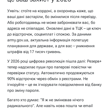
Уявіть: стоїте на кордоні, а охоронець каже, що
ваші дані застаріли, бо змінилися після переїзду.
Або роботодавець не може забронювати вас, бо
адреса не співпадає. Оновлені дані в ТЦК – це ключ
до відстрочок, соцвиплат і спокою. За даними
army.gov.ua, актуальна інформація полегшує
планування для держави, а для вас – уникнення
штрафів від 17 тисяч гривень.
У 2026 році цифрова революція пішла далі: Резерв+
тепер надсилає пуши про паперові повістки чи
перевірки статусу. Автоматично продовжуються
90% відстрочок через обмін з реєстрами. Не
ігноруйте – це як ігнорувати повідомлення від банку
про зміну пароля.
Багато хто думає: “Я ж не змінював нічого
радикального”. Але навіть нова пошта чи email