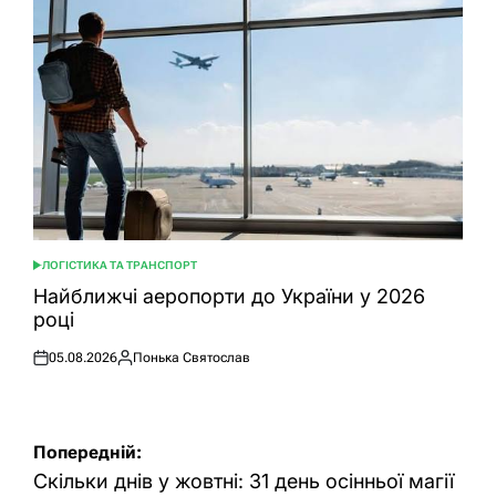
ЛОГІСТИКА ТА ТРАНСПОРТ
ОПУБЛІКУВАТИ
У
Найближчі аеропорти до України у 2026
році
05.08.2026
Понька Святослав
Оприлюднено
Опубліковано
Навігація
Попередній:
записів
Скільки днів у жовтні: 31 день осінньої магії