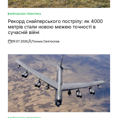
ВІЙСЬКОВА ТЕМАТИКА
ОПУБЛІКУВАТИ
У
Рекорд снайперського пострілу: як 4000
метрів стали новою межею точності в
сучасній війні
09.07.2026
Понька Святослав
Оприлюднено
Опубліковано