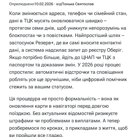
Оприлюднено
10.02.2026
від
Понька Святослав
Коли змінюється адреса, телефон чи сімейний стан,
дані в ТЦК мусять оновлюватися швидко –
протягом семи днів, щоб уникнути непорозумінь на
блокпостах чи з повістками. Найпростіший шлях –
застосунок Резерв+, де ви самі вносите контактні
дані, а система надсилає запит до реєстру Оберіг.
Якщо потрібно більше, йдіть до ЦНАП чи ТЦК з
паспортом та доказами змін. У 2026 році процес
спростили: автоматичні відстрочки та сповіщення
роблять усе ще зручнішим, ніби цифровий помічник
стежить за вашим статусом.
Ця процедура не просто формальність – вона як
оновлення карти в навігаторі перед довгою
поїздкою. Без актуальних відомостей ризикуєте
штрафами чи проблемами з виплатами. А тепер
розберемося по кроках, з прикладами з життя, щоб
ви пройшли все гладко.