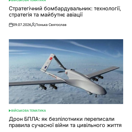
ВІЙСЬКОВА ТЕМАТИКА
ОПУБЛІКУВАТИ
У
Стратегічний бомбардувальник: технології,
стратегія та майбутнє авіації
09.07.2026
Понька Святослав
Оприлюднено
Опубліковано
ВІЙСЬКОВА ТЕМАТИКА
ОПУБЛІКУВАТИ
У
Дрон БПЛА: як безпілотники переписали
правила сучасної війни та цивільного життя