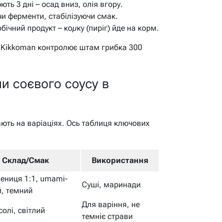
ть 3 дні – осад вниз, олія вгору.
и ферменти, стабілізуючи смак.
ічний продукт – коµку (пиріг) йде на корм.
д Kikkoman контролює штам грибка 300
пи соєвого соусу в
ають на варіаціях. Ось таблиця ключових
Склад/Смак
Використання
ениця 1:1, umami-
Суші, маринади
, темний
Для варіння, не
солі, світлий
темніє страви