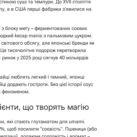
стиною суші та темпури. До XVII століття
пу, а в США перші фабрики з’явилися на
 з блоку меґу – ферментованих соєвих
олодкий kecap manis з пальмовим цукром.
світового обсягу, але японські бренди як
 Ця тисячолітня подорож перетворила
 ринок у 2025 році сягнув 40 мільярдів
тайці люблять легкий і темний, японці
і додають гостроти. Без цієї історії соус
им феноменом.
ієнти, що творять магію
лки, які стають глутаматом для umami.
90%, щоб посилити “соєвість”. Пшениця (або
лізації, додаючи солодкість і аромат –