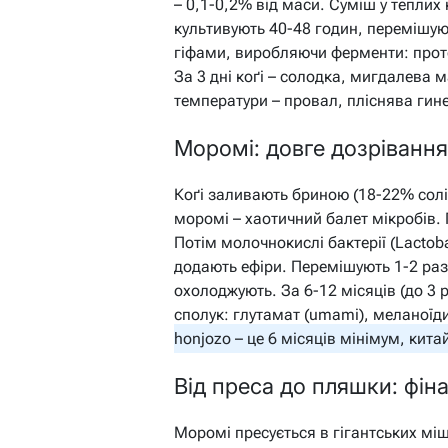
– 0,1-0,2% від маси. Суміш у теплих
культивують 40-48 годин, перемішую
гіфами, виробляючи ферменти: проте
За 3 дні коґі – солодка, мигдалева 
температури – провал, пліснява гине
Моромі: довге дозрівання
Коґі заливають бриною (18-22% солі
моромі – хаотичний балет мікробів. 
Потім молочнокислі бактерії (Lactoba
додають ефіри. Перемішують 1-2 раз
охолоджують. За 6-12 місяців (до 3 
сполук: глутамат (umami), меланоїди
honjozo – це 6 місяців мінімум, кита
Від преса до пляшки: фін
Моромі пресується в гігантських мішк