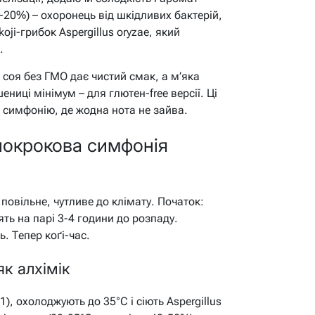
7-20%) – охоронець від шкідливих бактерій,
oji-грибок Aspergillus oryzae, який
.
 соя без ГМО дає чистий смак, а м’яка
ениці мінімум – для глютен-free версії. Ці
ь симфонію, де жодна нота не зайва.
покрокова симфонія
повільне, чутливе до клімату. Початок:
ть на парі 3-4 години до розпаду.
. Тепер коґі-час.
як алхімік
), охолоджують до 35°C і сіють Aspergillus