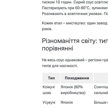
тиском 10 годин. Сирий соус освітлюю
Пастеризують при 60-80°C, зупиняюч
Розливають в асептичних умовах. Поб
Кожен етап – мистецтво: один заво
років.
Різноманіття світу: ти
порівнянні
Не весь соус однаковий – регіони гр
типів для наочності.
Тип
Походження
Коікучі
Японія (80%
Соя+пш
шою
виробництва)
сильний
Усукучі
Японія
Більше 