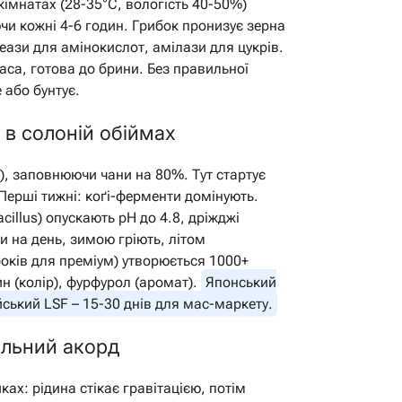
 кімнатах (28-35°C, вологість 40-50%)
чи кожні 4-6 годин. Грибок пронизує зерна
ази для амінокислот, амілази для цукрів.
маса, готова до брини. Без правильної
 або бунтує.
 в солоній обіймах
), заповнюючи чани на 80%. Тут стартує
Перші тижні: коґі-ферменти домінують.
cillus) опускають pH до 4.8, дріжджі
и на день, зимою гріють, літом
років для преміум) утворюється 1000+
н (колір), фурфурол (аромат).
Японський
йський LSF – 15-30 днів для мас-маркету.
альний акорд
ах: рідина стікає гравітацією, потім