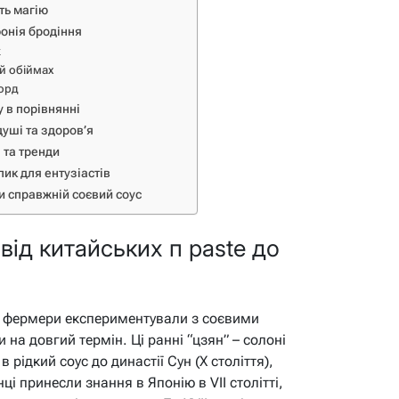
ть магію
онія бродіння
к
ій обіймах
корд
у в порівнянні
душі та здоров’я
 та тренди
ик для ентузіастів
и справжній соєвий соус
 від китайських п paste до
итаї фермери експериментували з соєвими
на довгий термін. Ці ранні “цзян” – солоні
 рідкий соус до династії Сун (X століття),
ці принесли знання в Японію в VII столітті,