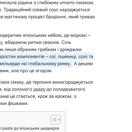
 блискуча рідина з глибоким umami-смаком,
и. Традиційний соєвий соус народжується
же магічному процесі бродіння, який триває
ід відкритим японським небом, де моромі –
у, вбираючи ритми сезонів. Сіль
чи лише обраним грибкам і дріжджам
простих компонентів – сої, пшениці, солі та
 мільярди на глобальному ринку.
А дешеві
ами, але про це згодом.
хімія смаку, де терпіння винагороджується
 від солоного удару до солодкуватого
аме це стається, крок за кроком, з
ими фішками.
 п paste до японських шедеврів