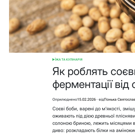
ЇЖА ТА КУЛІНАРІЯ
ОПУБЛІКУВАТИ
У
Як роблять соєв
ферментації від
Оприлюднено
15.02.2026
від
Понька Святосла
Соєві боби, варені до м’якості, зм
оживають під дією древньої плісняви
солоною бриною, лежить місяцями в 
диво: розкладають білки на аміноки