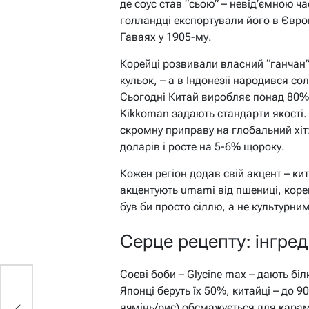
де соус став “сьою” – невід’ємною ча
голландці експортували його в Євро
Гаваях у 1905-му.
Корейці розвивали власний “ганчан”
кульок, – а в Індонезії народився с
Сьогодні Китай виробляє понад 80% 
Kikkoman задають стандарти якості.
скромну приправу на глобальний хіт:
доларів і росте на 5-6% щороку.
Кожен регіон додав свій акцент – ки
акцентують umami від пшениці, корейц
був би просто сіллю, а не культурн
Серце рецепту: інгред
Соєві боби – Glycine max – дають бі
Японці беруть їх 50%, китайці – до 
й
ячмінь/рис) обсмажується для караме