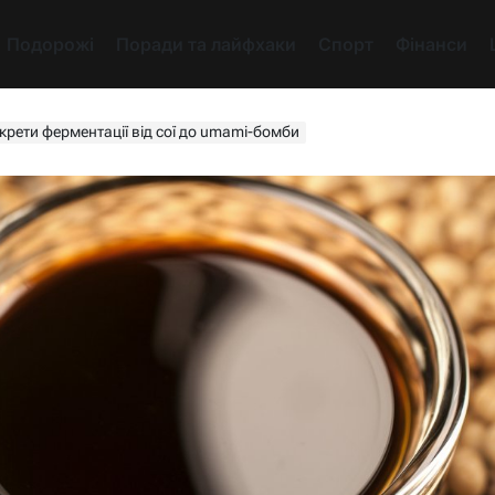
Подорожі
Поради та лайфхаки
Спорт
Фінанси
екрети ферментації від сої до umami-бомби