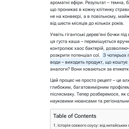
ароматні ефіри. Результат – темна,
що проникає в кожну клітинку страв
не на конвеєрі, а в повільному, май
від шести місяців до кількох років.
Уявіть гігантські дерев’яні бочки п
ця густа каша – перемішується вручн
контролює хаос бактерій, дозволяю
розкрити потенціал сої.
З чотирьох 
води – виходить продукт, що коштує
аналоги? Вони ховаються за етикетк
Цей процес не просто рецепт – це ал
глибоким, багатовимірним профілем,
післясмаку. Тепер розберемося, як с
науковими нюансами та регіональн
Table of Contents
Історія соєвого соусу: від китайських