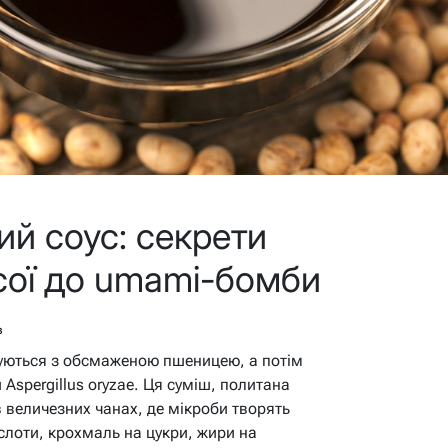
ий соус: секрети
 сої до umami-бомби
в
ішуються з обсмаженою пшеницею, а потім
 Aspergillus oryzae. Ця суміш, политана
величезних чанах, де мікроби творять
слоти, крохмаль на цукри, жири на