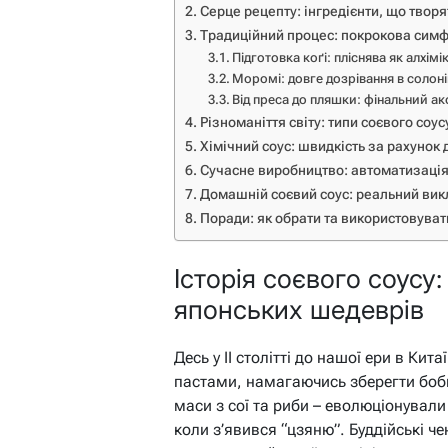
Серце рецепту: інгредієнти, що творя
Традиційний процес: покрокова симф
Підготовка коґі: пліснява як алхімі
Моромі: довге дозрівання в солон
Від преса до пляшки: фінальний а
Різноманіття світу: типи соєвого соус
Хімічний соус: швидкість за рахунок 
Сучасне виробництво: автоматизація
Домашній соєвий соус: реальний викл
Поради: як обрати та використовуват
Історія соєвого соусу:
японських шедеврів
Десь у II столітті до нашої ери в К
пастами, намагаючись зберегти боби 
маси з сої та риби – еволюціонували в
коли з’явився “цзяню”. Буддійські чен