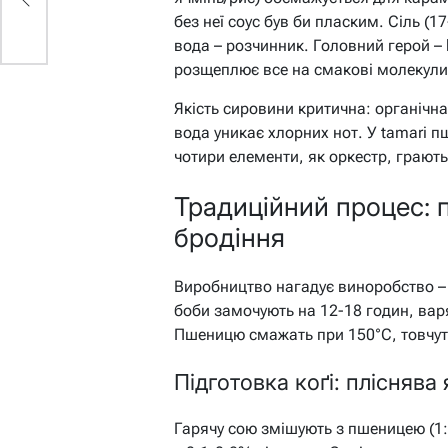
без неї соус був би пласким. Сіль (1
вода – розчинник. Головний герой – k
розщеплює все на смакові молекули
Якість сировини критична: органічна
вода уникає хлорних нот. У tamari пш
чотири елементи, як оркестр, грают
Традиційний процес: 
бродіння
Виробництво нагадує виноробство – 
боби замочують на 12-18 годин, варя
Пшеницю смажать при 150°C, товчуть
Підготовка коґі: пліснява 
Гарячу сою змішують з пшеницею (1:1