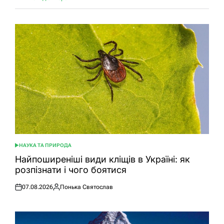
НАУКА ТА ПРИРОДА
ОПУБЛІКУВАТИ
У
Найпоширеніші види кліщів в Україні: як
розпізнати і чого боятися
07.08.2026
Понька Святослав
Оприлюднено
Опубліковано