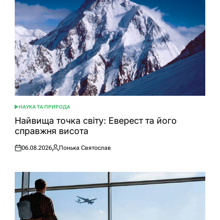
НАУКА ТА ПРИРОДА
ОПУБЛІКУВАТИ
У
Найвища точка світу: Еверест та його
справжня висота
06.08.2026
Понька Святослав
Оприлюднено
Опубліковано