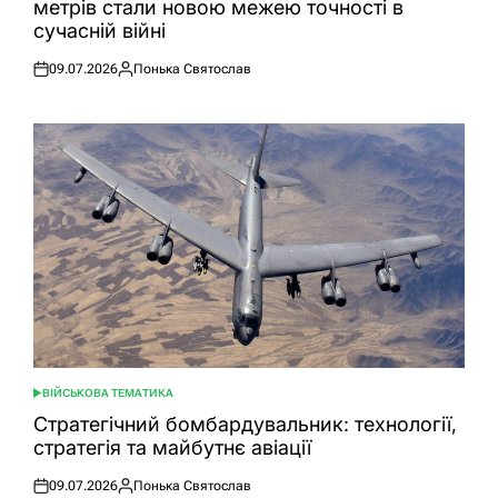
метрів стали новою межею точності в
сучасній війні
09.07.2026
Понька Святослав
Оприлюднено
Опубліковано
ВІЙСЬКОВА ТЕМАТИКА
ОПУБЛІКУВАТИ
У
Стратегічний бомбардувальник: технології,
стратегія та майбутнє авіації
09.07.2026
Понька Святослав
Оприлюднено
Опубліковано