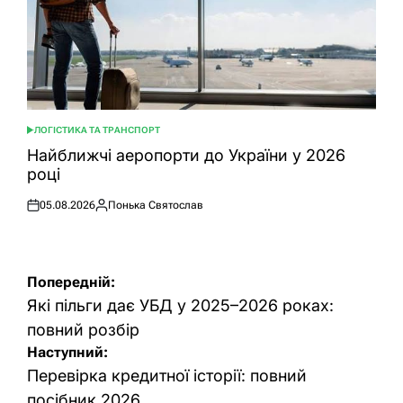
ЛОГІСТИКА ТА ТРАНСПОРТ
ОПУБЛІКУВАТИ
У
Найближчі аеропорти до України у 2026
році
05.08.2026
Понька Святослав
Оприлюднено
Опубліковано
Навігація
Попередній:
записів
Які пільги дає УБД у 2025–2026 роках:
повний розбір
Наступний:
Перевірка кредитної історії: повний
посібник 2026