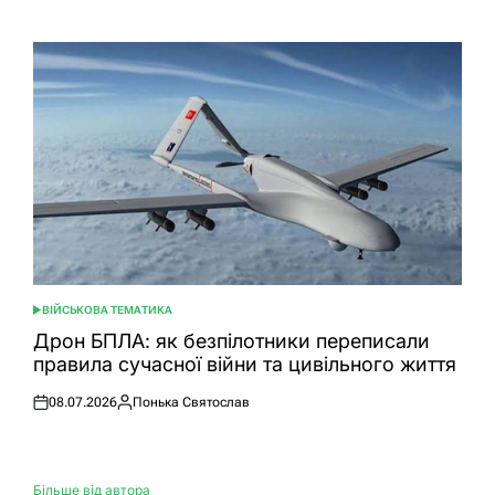
ВІЙСЬКОВА ТЕМАТИКА
ОПУБЛІКУВАТИ
У
Дрон БПЛА: як безпілотники переписали
правила сучасної війни та цивільного життя
08.07.2026
Понька Святослав
Оприлюднено
Опубліковано
Більше від автора