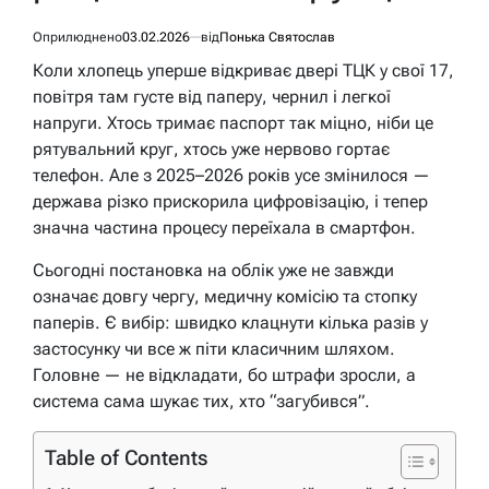
Оприлюднено
03.02.2026
від
Понька Святослав
Коли хлопець уперше відкриває двері ТЦК у свої 17,
повітря там густе від паперу, чернил і легкої
напруги. Хтось тримає паспорт так міцно, ніби це
рятувальний круг, хтось уже нервово гортає
телефон. Але з 2025–2026 років усе змінилося —
держава різко прискорила цифровізацію, і тепер
значна частина процесу переїхала в смартфон.
Сьогодні постановка на облік уже не завжди
означає довгу чергу, медичну комісію та стопку
паперів. Є вибір: швидко клацнути кілька разів у
застосунку чи все ж піти класичним шляхом.
Головне — не відкладати, бо штрафи зросли, а
система сама шукає тих, хто “загубився”.
Table of Contents