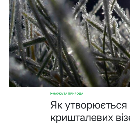
НАУКА ТА ПРИРОДА
ОПУБЛІКУВАТИ
У
Як утворюється 
кришталевих віз