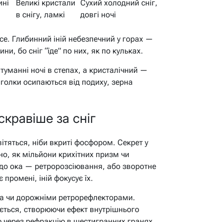
ині
Великі кристали
Сухий холодний сніг,
в снігу, ламкі
довгі ночі
ice. Глибинний іній небезпечний у горах —
и, бо сніг “їде” по них, як по кульках.
 туманні ночі в степах, а кристалічний —
: голки осипаються від подиху, зерна
скравіше за сніг
ітяться, ніби вкриті фосфором. Секрет у
но, як мільйони крихітних призм чи
 до ока — ретророзсіювання, або зворотне
промені, іній фокусує їх.
а чи дорожніми ретрорефлекторами.
ється, створюючи ефект внутрішнього
ою через рефракцію в шестигранних гранях.