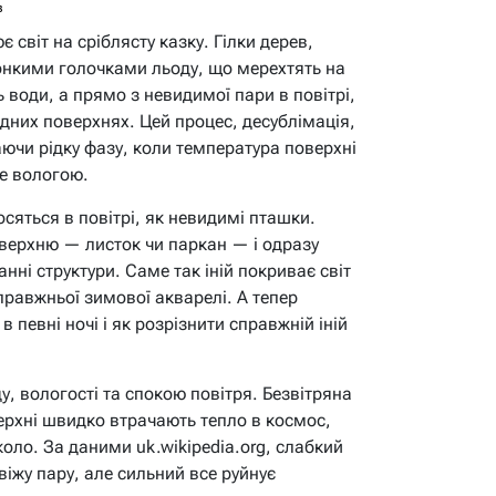
в
 світ на сріблясту казку. Гілки дерев,
тонкими голочками льоду, що мерехтять на
ь води, а прямо з невидимої пари в повітрі,
одних поверхнях. Цей процес, десублімація,
аючи рідку фазу, коли температура поверхні
не вологою.
сяться в повітрі, як невидимі пташки.
верхню — листок чи паркан — і одразу
нні структури. Саме так іній покриває світ
правжньої зимової акварелі. А тепер
 певні ночі і як розрізнити справжній іній
у, вологості та спокою повітря. Безвітряна
верхні швидко втрачають тепло в космос,
оло. За даними uk.wikipedia.org, слабкий
віжу пару, але сильний все руйнує