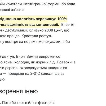
ючи кристали шестигранної форми, бо вода
дневі зв’язки.
 відносна вологість перевищує 100%
на відмінність від конденсації.
Енергія
оти десублімації, близько 2838 Дж/г, що
иняє процес. Кристали ростуть
ь у повітря за новими молекулами, ніби
 двигун. Вночі Земля випромінює
 ясне і холодне, як чорний лід. Поверхні з
а чи дерево, охолоджуються швидше за
и — поверхня на 2-3°C холодніша за
ію.
творення інею
. Потрібен коктейль з факторів: