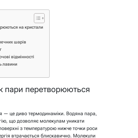
орюються на кристали
зпечних шарів
г
ючові відмінності
ть лавини
 як пари перетворюються
ія — це диво термодинаміки. Водяна пара,
ргію, що дозволяє молекулам уникати
 поверхні з температурою нижче точки роси
ергія втрачається блискавично. Молекули