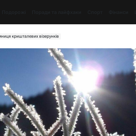
Подорожі
Поради та лайфхаки
Спорт
Фінанси
ємниця кришталевих візерунків