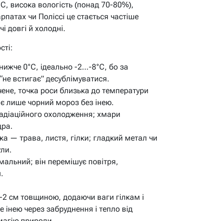
C, висока вологість (понад 70-80%),
Карпатах чи Поліссі це стається частіше
і довгі й холодні.
сті:
нижче 0°C, ідеально -2…-8°C, бо за
“не встигає” десублімуватися.
ене, точка роси близька до температури
ає лише чорний мороз без інею.
адіаційного охолодження; хмари
дра.
ка — трава, листя, гілки; гладкий метал чи
ули.
мальний; він перемішує повітря,
.
1-2 см товщиною, додаючи ваги гілкам і
е інею через забруднення і тепло від
 магію природи.