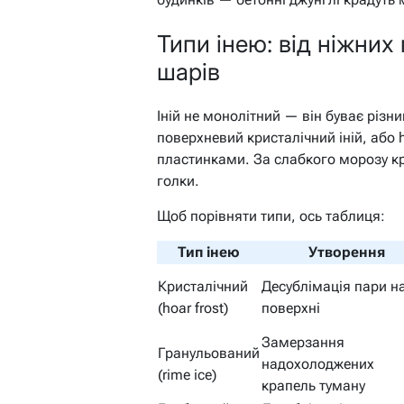
Типи інею: від ніжних
шарів
Іній не монолітний — він буває різ
поверхневий кристалічний іній, або h
пластинками. За слабкого морозу кр
голки.
Щоб порівняти типи, ось таблиця:
Тип інею
Утворення
Кристалічний
Десублімація пари н
(hoar frost)
поверхні
Замерзання
Гранульований
надохолоджених
(rime ice)
крапель туману