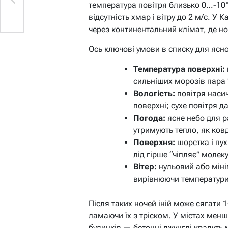
температура повітря близько 0…-10°
відсутність хмар і вітру до 2 м/с. У 
через континентальний клімат, де ноч
Ось ключові умови в списку для ясно
Температура поверхні:
сильніших морозів пара 
Вологість:
повітря насич
поверхні; сухе повітря д
Погода:
ясне небо для р
утримують тепло, як ков
Поверхня:
шорстка і пух
лід гірше “чіпляє” молек
Вітер:
нульовий або міні
вирівнюючи температури
Після таких ночей іній може сягати 
ламаючи їх з тріском. У містах менш
будинків — бетонні джунглі крадуть