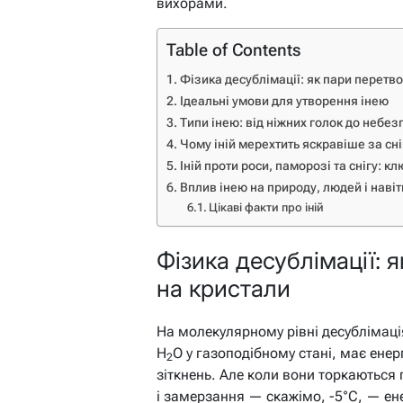
вихорами.
Table of Contents
Фізика десублімації: як пари перетв
Ідеальні умови для утворення інею
Типи інею: від ніжних голок до небе
Чому іній мерехтить яскравіше за сні
Іній проти роси, паморозі та снігу: кл
Вплив інею на природу, людей і наві
Цікаві факти про іній
Фізика десублімації:
на кристали
На молекулярному рівні десублімац
H
O у газоподібному стані, має ене
2
зіткнень. Але коли вони торкаються
і замерзання — скажімо, -5°C, — ен