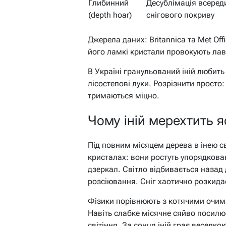
Глибинний
Десублімація всеред
(depth hoar)
снігового покриву
Джерела даних: Britannica та Met Off
його ламкі кристали провокують лавин
В Україні гранульований іній любить
лісостепові луки. Розрізнити просто
тримаються міцно.
Чому іній мерехтить я
Під повним місяцем дерева в інею св
кристалах: вони ростуть упорядкова
дзеркал. Світло відбивається назад
розсіювання. Сніг хаотично розкидає 
Фізики порівнюють з котячими очим
Навіть слабке місячне сяйво посилю
світіння. За сонця іній грає веселк