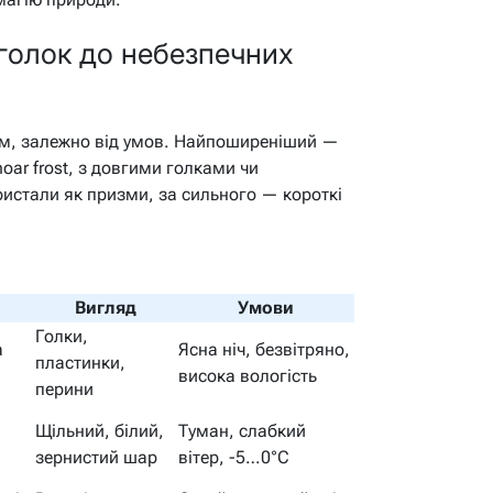
 голок до небезпечних
ним, залежно від умов. Найпоширеніший —
oar frost, з довгими голками чи
истали як призми, за сильного — короткі
Вигляд
Умови
Голки,
а
Ясна ніч, безвітряно,
пластинки,
висока вологість
перини
Щільний, білий,
Туман, слабкий
зернистий шар
вітер, -5…0°C