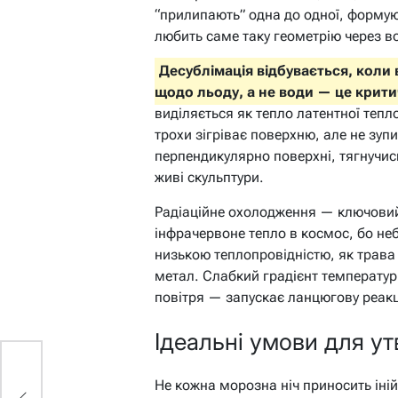
“прилипають” одна до одної, форму
любить саме таку геометрію через во
Десублімація відбувається, коли
щодо льоду, а не води — це критич
виділяється як тепло латентної тепл
трохи зігріває поверхню, але не зуп
перпендикулярно поверхні, тягнучис
живі скульптури.
Радіаційне охолодження — ключовий
інфрачервоне тепло в космос, бо небо
низькою теплопровідністю, як трав
метал. Слабкий градієнт температур
повітря — запускає ланцюгову реакц
Ідеальні умови для у
Не кожна морозна ніч приносить іній