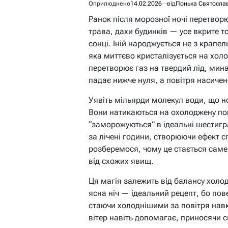
Оприлюднено
14.02.2026
від
Понька Святосла
Ранок після морозної ночі перетворює
трава, дахи будинків — усе вкрите 
сонці. Іній народжується не з крапел
яка миттєво кристалізується на хол
перетворює газ на твердий лід, мин
падає нижче нуля, а повітря насиче
Уявіть мільярди молекул води, що но
Вони натикаються на охолоджену по
“заморожуються” в ідеальні шестигра
за лічені години, створюючи ефект с
розберемося, чому це стається саме в
від схожих явищ.
Ця магія залежить від балансу холод
ясна ніч — ідеальний рецепт, бо по
стаючи холоднішими за повітря навк
вітер навіть допомагає, приносячи с