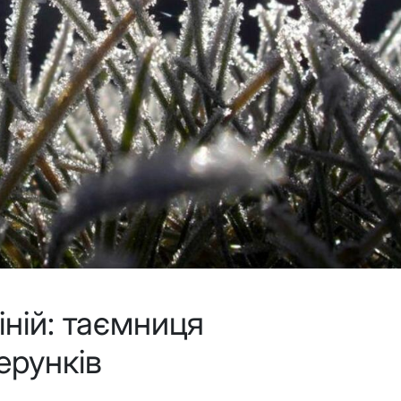
іній: таємниця
ерунків