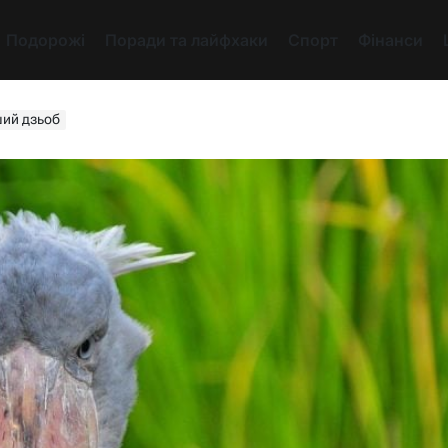
Подорожі
Поради та лайфхаки
Спорт
Фінанси
ший дзьоб