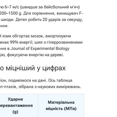
тю 6–7 м/с (швидше за бейсбольний м’яч)
200–1500 g. Для порівняння, винищувач F-
 шкоди. Дятел робить 20 ударів за секунду,
іння.
ий язик обгортає мозок, амортизуючи
глинає 99% енергії; шия з гіперрозвиненими
ня в Journal of Experimental Biology
цію, фокусуючи енергію на дереві.
то міцніший у цифрах
іон, подивімося на дані. Ось таблиця
п-птахів, зібрана з наукових вимірювань.
Ударне
Матеріальна
перевантаження
міцність (МПа)
(g)