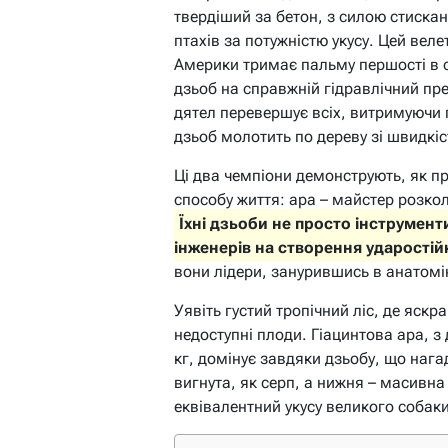
твердіший за бетон, з силою стискан
птахів за потужністю укусу. Цей веле
Америки тримає пальму першості в с
дзьоб на справжній гідравлічний пре
дятел перевершує всіх, витримуючи 
дзьоб молотить по дереву зі швидкіс
Ці два чемпіони демонструють, як пр
способу життя: ара – майстер розко
Їхні дзьоби не просто інструмен
інженерів на створення ударостійк
вони лідери, занурившись в анатомію
Уявіть густий тропічний ліс, де яск
недоступні плоди. Гіацинтова ара, з
кг, домінує завдяки дзьобу, що нага
вигнута, як серп, а нижня – масивна 
еквівалентний укусу великого собаки