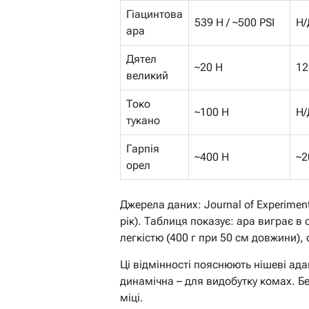
Гіацинтова
539 Н / ~500 PSI
Н/
ара
Дятел
~20 Н
12
великий
Токо
~100 Н
Н/
тукано
Гарпія
~400 Н
~2
орел
Джерела даних: Journal of Experimen
рік). Таблиця показує: ара виграє в 
легкістю (400 г при 50 см довжини),
Ці відмінності пояснюють нішеві адап
динамічна – для видобутку комах. Б
міці.