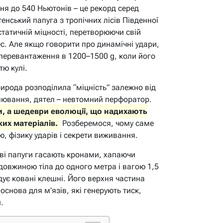
ня до 540 Ньютонів – це рекорд серед
тенський папуга з тропічних лісів Південної
татичній міцності, перетворюючи свій
с. Але якщо говорити про динамічні удари,
перевантаження в 1200–1500 g, коли його
тю кулі.
ирода розподілила “міцність” залежно від
лювання, дятел – невтомний перфоратор.
ти, а шедеври еволюції, що надихають
их матеріалів.
Розберемося, чому саме
, фізику ударів і секрети виживання.
раві папуги гасають кронами, хапаючи
 довжиною тіла до одного метра і вагою 1,5
дує ковані клешні. Його верхня частина
основа для м’язів, які генерують тиск,
.