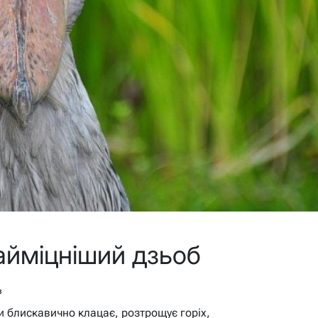
айміцніший дзьоб
в
и блискавично клацає, розтрощує горіх,