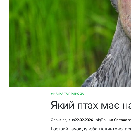
НАУКА ТА ПРИРОДА
ОПУБЛІКУВАТИ
У
Який птах має н
Оприлюднено
22.02.2026
від
Понька Святосла
Гострий гачок дзьоба гіацинтової ар