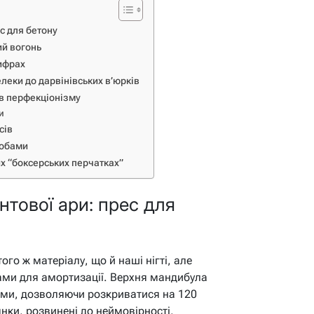
с для бетону
ий вогонь
цифрах
леки до дарвінівських в’юрків
ів перфекціонізму
и
сів
ьобами
х “боксерських перчатках”
нтової ари: прес для
ого ж матеріалу, що й наші нігті, але
ами для амортизації. Верхня мандибула
ами, дозволяючи розкриватися на 120
янки, розвинені до неймовірності,