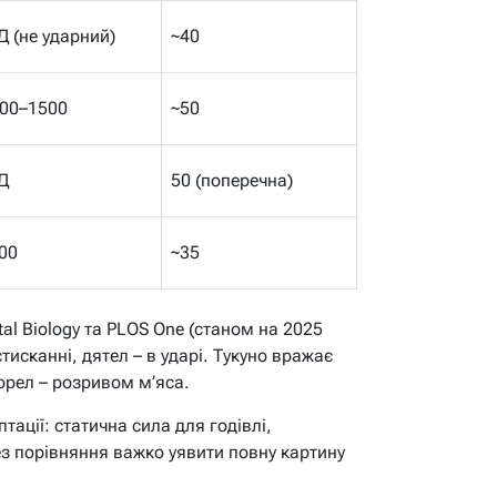
Д (не ударний)
~40
00–1500
~50
Д
50 (поперечна)
00
~35
tal Biology та PLOS One (станом на 2025
стисканні, дятел – в ударі. Тукуно вражає
 орел – розривом м’яса.
тації: статична сила для годівлі,
ез порівняння важко уявити повну картину