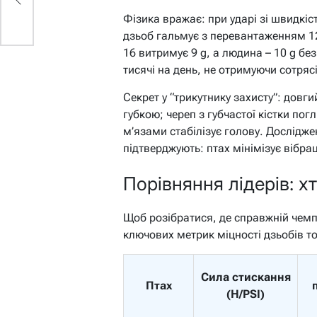
Фізика вражає: при ударі зі швидкіс
дзьоб гальмує з перевантаженням 1
16 витримує 9 g, а людина – 10 g без
тисячі на день, не отримуючи сотряс
Секрет у “трикутнику захисту”: довг
губкою; череп з губчастої кістки по
м’язами стабілізує голову. Досліджен
підтверджують: птах мінімізує вібра
Порівняння лідерів: х
Щоб розібратися, де справжній чемп
ключових метрик міцності дзьобів то
Сила стискання
Птах
(Н/PSI)