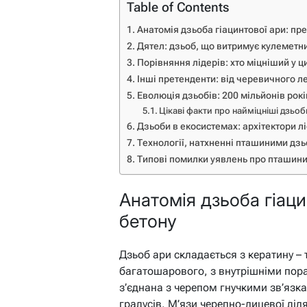
Table of Contents
Анатомія дзьоба гіацинтової ари: пре
Дятел: дзьоб, що витримує кулеметн
Порівняння лідерів: хто міцніший у 
Інші претенденти: від черевичного ле
Еволюція дзьобів: 200 мільйонів рок
Цікаві факти про найміцніші дзьоб
Дзьоби в екосистемах: архітектори лі
Технології, натхненні пташиними дз
Типові помилки уявлень про пташини
Анатомія дзьоба гіаци
бетону
Дзьоб ари складається з кератину – т
багатошарового, з внутрішніми пор
з’єднана з черепом гнучкими зв’язк
градусів. М’язи черепно-лицевої діл