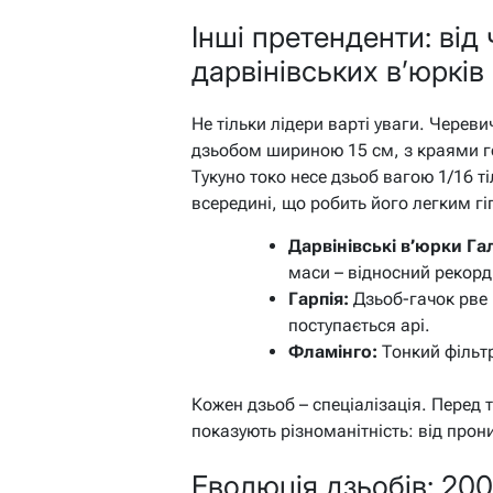
Інші претенденти: від
дарвінівських в’юрків
Не тільки лідери варті уваги. Череви
дзьобом шириною 15 см, з краями го
Тукуно токо несе дзьоб вагою 1/16 т
всередині, що робить його легким гі
Дарвінівські в’юрки Га
маси – відносний рекорд
Гарпія:
Дзьоб-гачок рве 
поступається арі.
Фламінго:
Тонкий фільтр
Кожен дзьоб – спеціалізація. Перед
показують різноманітність: від прон
Еволюція дзьобів: 200