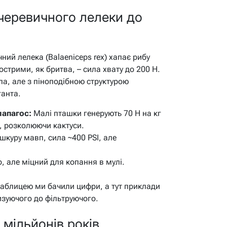
 черевичного лелеки до
чний лелека (Balaeniceps rex) хапає рибу
стрими, як бритва, – сила хвату до 200 Н.
іла, але з піноподібною структурою
ганта.
лапагос:
Малі пташки генерують 70 Н на кг
, розколюючи кактуси.
шкуру мавп, сила ~400 PSI, але
, але міцний для копання в мулі.
 таблицею ми бачили цифри, а тут приклади
изуючого до фільтруючого.
 мільйонів років