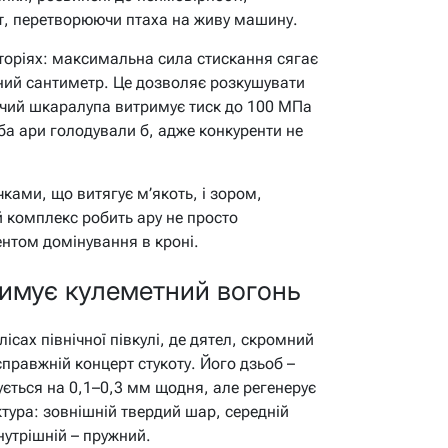
бет, перетворюючи птаха на живу машину.
торіях: максимальна сила стискання сягає
тний сантиметр. Це дозволяє розкушувати
, чий шкаралупа витримує тиск до 100 МПа
оба ари голодували б, адже конкуренти не
ками, що витягує м’якоть, і зором,
й комплекс робить ару не просто
нтом домінування в кроні.
римує кулеметний вогонь
лісах північної півкулі, де дятел, скромний
правжній концерт стукоту. Його дзьоб –
ується на 0,1–0,3 мм щодня, але регенерує
тура: зовнішній твердий шар, середній
нутрішній – пружний.