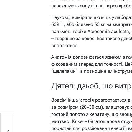
перекачують силу від ніг через хре
Науковці виміряли цю міць у лабора
539 Н, або близько 55 кг на квадра
пальмові горіхи Acrocomia aculeata
– твердіше за кокос. Без такого дзь
впораються.
Анатомія доповнюється язиком з гач
фіксованим вперед для точності. Це
“щелепами”, а повноцінним інструме
Дятел: дзьоб, що вит
Зовсім інша історія розгортається в 
за розміром (20–30 см), влаштовує с
гострий долото з кератину, що знош
миттєво. Ключ – багатошарова струк
с
пористий для розсіювання енергії, в