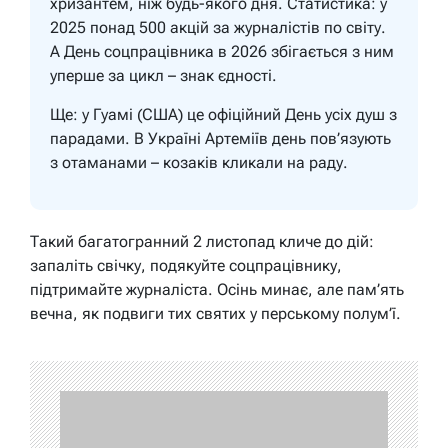
хризантем, ніж будь-якого дня. Статистика: у
2025 понад 500 акцій за журналістів по світу.
А День соцпрацівника в 2026 збігається з ним
уперше за цикл – знак єдності.
Ще: у Гуамі (США) це офіційний День усіх душ з
парадами. В Україні Артеміїв день пов’язують
з отаманами – козаків кликали на раду.
Такий багатогранний 2 листопад кличе до дій:
запаліть свічку, подякуйте соцпрацівнику,
підтримайте журналіста. Осінь минає, але пам’ять
вечна, як подвиги тих святих у перському полум’ї.