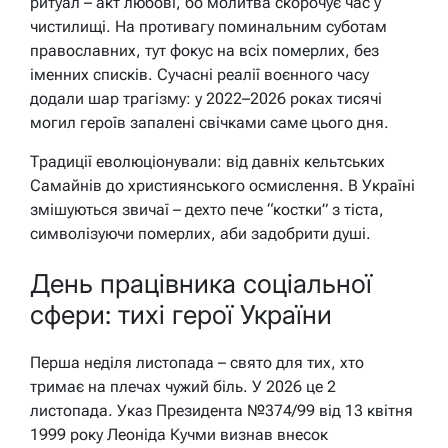
ритуал – акт любові, бо молитва скорочує час у
чистилищі. На противагу поминальним суботам
православних, тут фокус на всіх померлих, без
іменних списків. Сучасні реалії воєнного часу
додали шар трагізму: у 2022–2026 роках тисячі
могил героїв запалені свічками саме цього дня.
Традиції еволюціонували: від давніх кельтських
Самайнів до християнського осмислення. В Україні
змішуються звичаї – дехто пече “костки” з тіста,
символізуючи померлих, аби задобрити душі.
День працівника соціальної
сфери: тихі герої України
Перша неділя листопада – свято для тих, хто
тримає на плечах чужий біль. У 2026 це 2
листопада. Указ Президента №374/99 від 13 квітня
1999 року Леоніда Кучми визнав внесок