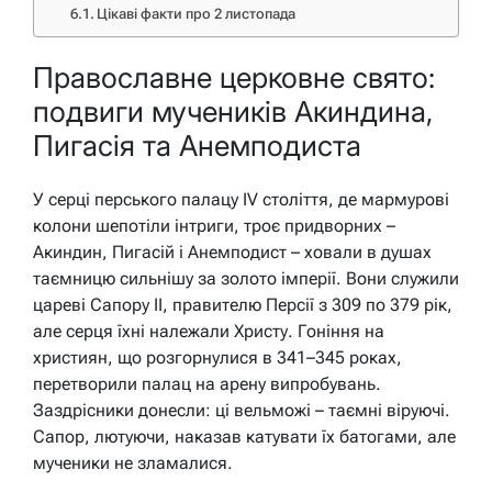
Цікаві факти про 2 листопада
Православне церковне свято:
подвиги мучеників Акиндина,
Пигасія та Анемподиста
У серці перського палацу IV століття, де мармурові
колони шепотіли інтриги, троє придворних –
Акиндин, Пигасій і Анемподист – ховали в душах
таємницю сильнішу за золото імперії. Вони служили
цареві Сапору II, правителю Персії з 309 по 379 рік,
але серця їхні належали Христу. Гоніння на
християн, що розгорнулися в 341–345 роках,
перетворили палац на арену випробувань.
Заздрісники донесли: ці вельможі – таємні віруючі.
Сапор, лютуючи, наказав катувати їх батогами, але
мученики не зламалися.