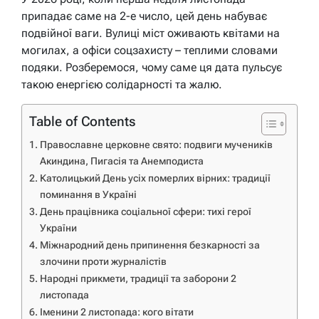
припадає саме на 2-е число, цей день набуває
подвійної ваги. Вулиці міст оживають квітами на
могилах, а офіси соцзахисту – теплими словами
подяки. Розберемося, чому саме ця дата пульсує
такою енергією солідарності та жалю.
Table of Contents
Православне церковне свято: подвиги мучеників
Акиндина, Пигасія та Анемподиста
Католицький День усіх померлих вірних: традиції
поминання в Україні
День працівника соціальної сфери: тихі герої
України
Міжнародний день припинення безкарності за
злочини проти журналістів
Народні прикмети, традиції та заборони 2
листопада
Іменини 2 листопада: кого вітати