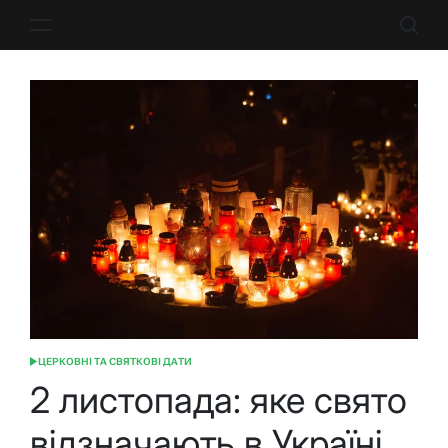
Перейти
до
вмісту
ЦЕРКОВНІ ТА СВЯТКОВІ ДАТИ
ОПУБЛІКУВАТИ
У
2 листопада: яке свято
відзначають в Україні