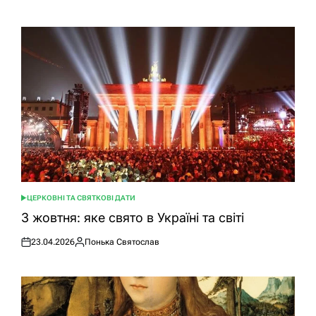
ЦЕРКОВНІ ТА СВЯТКОВІ ДАТИ
ОПУБЛІКУВАТИ
У
3 жовтня: яке свято в Україні та світі
23.04.2026
Понька Святослав
Оприлюднено
Опубліковано