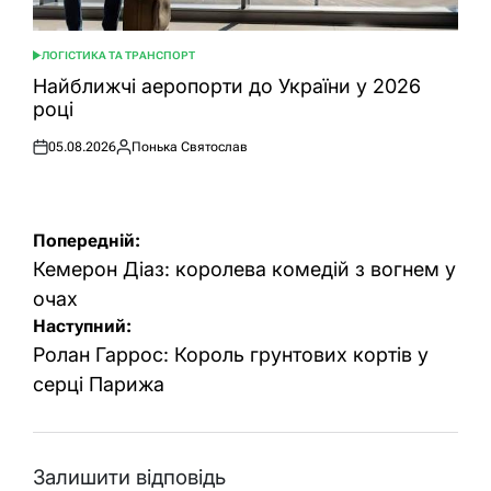
ЛОГІСТИКА ТА ТРАНСПОРТ
ОПУБЛІКУВАТИ
У
Найближчі аеропорти до України у 2026
році
05.08.2026
Понька Святослав
Оприлюднено
Опубліковано
Навігація
Попередній:
записів
Кемерон Діаз: королева комедій з вогнем у
очах
Наступний:
Ролан Гаррос: Король грунтових кортів у
серці Парижа
Залишити відповідь