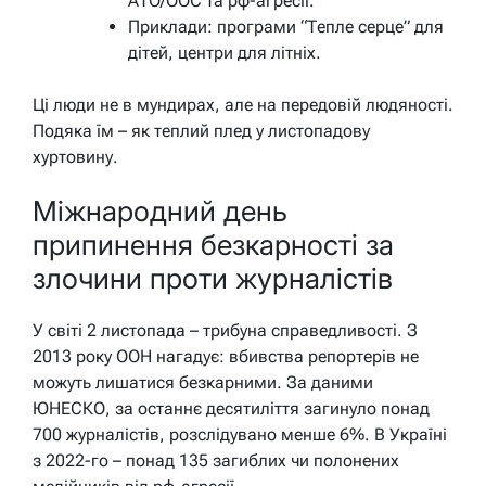
АТО/ООС та рф-агресії.
Приклади: програми “Тепле серце” для
дітей, центри для літніх.
Ці люди не в мундирах, але на передовій людяності.
Подяка їм – як теплий плед у листопадову
хуртовину.
Міжнародний день
припинення безкарності за
злочини проти журналістів
У світі 2 листопада – трибуна справедливості. З
2013 року ООН нагадує: вбивства репортерів не
можуть лишатися безкарними. За даними
ЮНЕСКО, за останнє десятиліття загинуло понад
700 журналістів, розслідувано менше 6%. В Україні
з 2022-го – понад 135 загиблих чи полонених