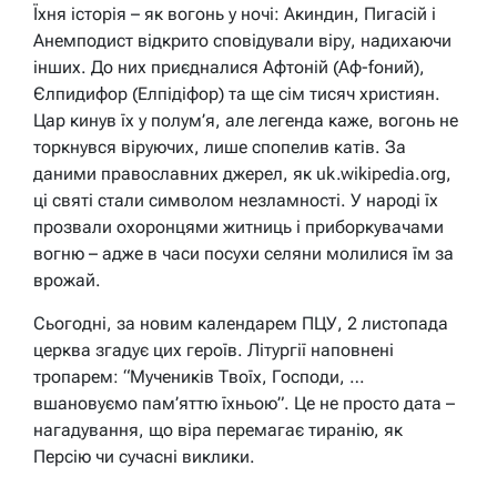
Їхня історія – як вогонь у ночі: Акиндин, Пигасій і
Анемподист відкрито сповідували віру, надихаючи
інших. До них приєдналися Афтоній (Аф-foний),
Єлпидифор (Елпідіфор) та ще сім тисяч християн.
Цар кинув їх у полум’я, але легенда каже, вогонь не
торкнувся віруючих, лише спопелив катів. За
даними православних джерел, як uk.wikipedia.org,
ці святі стали символом незламності. У народі їх
прозвали охоронцями житниць і приборкувачами
вогню – адже в часи посухи селяни молилися їм за
врожай.
Сьогодні, за новим календарем ПЦУ, 2 листопада
церква згадує цих героїв. Літургії наповнені
тропарем: “Мучеників Твоїх, Господи, …
вшановуємо пам’яттю їхньою”. Це не просто дата –
нагадування, що віра перемагає тиранію, як
Персію чи сучасні виклики.