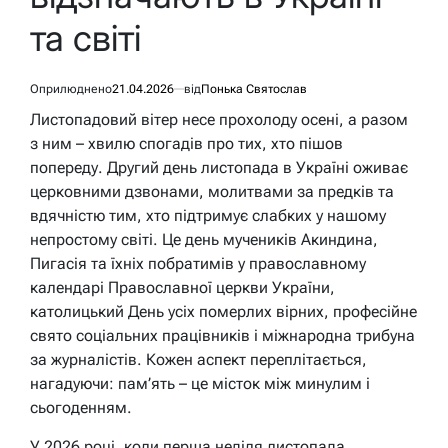
та світі
Оприлюднено
21.04.2026
від
Понька Святослав
Листопадовий вітер несе прохолоду осені, а разом
з ним – хвилю спогадів про тих, хто пішов
попереду. Другий день листопада в Україні оживає
церковними дзвонами, молитвами за предків та
вдячністю тим, хто підтримує слабких у нашому
непростому світі. Це день мучеників Акиндина,
Пигасія та їхніх побратимів у православному
календарі Православної церкви України,
католицький День усіх померлих вірних, професійне
свято соціальних працівників і міжнародна трибуна
за журналістів. Кожен аспект переплітається,
нагадуючи: пам’ять – це місток між минулим і
сьогоденням.
У 2026 році, коли перша неділя листопада