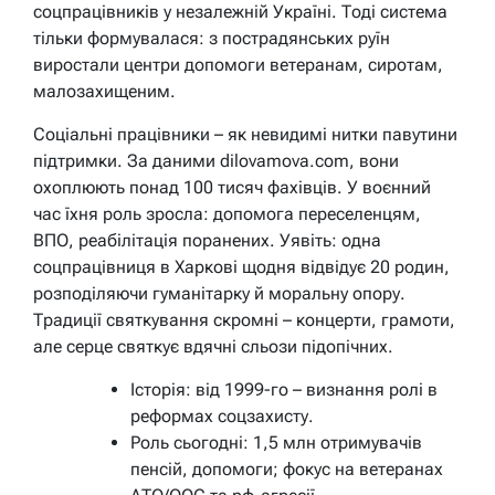
соцпрацівників у незалежній Україні. Тоді система
тільки формувалася: з пострадянських руїн
виростали центри допомоги ветеранам, сиротам,
малозахищеним.
Соціальні працівники – як невидимі нитки павутини
підтримки. За даними dilovamova.com, вони
охоплюють понад 100 тисяч фахівців. У воєнний
час їхня роль зросла: допомога переселенцям,
ВПО, реабілітація поранених. Уявіть: одна
соцпрацівниця в Харкові щодня відвідує 20 родин,
розподіляючи гуманітарку й моральну опору.
Традиції святкування скромні – концерти, грамоти,
але серце святкує вдячні сльози підопічних.
Історія: від 1999-го – визнання ролі в
реформах соцзахисту.
Роль сьогодні: 1,5 млн отримувачів
пенсій, допомоги; фокус на ветеранах