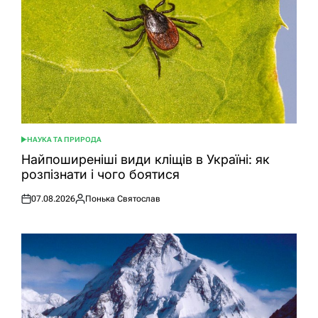
НАУКА ТА ПРИРОДА
ОПУБЛІКУВАТИ
У
Найпоширеніші види кліщів в Україні: як
розпізнати і чого боятися
07.08.2026
Понька Святослав
Оприлюднено
Опубліковано