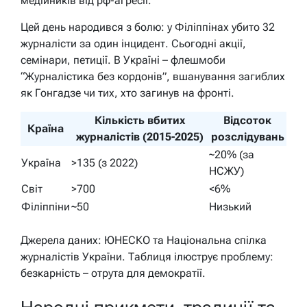
медійників від рф-агресії.
Цей день народився з болю: у Філіппінах убито 32
журналісти за один інцидент. Сьогодні акції,
семінари, петиції. В Україні – флешмоби
“Журналістика без кордонів”, вшанування загиблих
як Гонгадзе чи тих, хто загинув на фронті.
Кількість вбитих
Відсоток
Країна
журналістів (2015-2025)
розслідувань
~20% (за
Україна
>135 (з 2022)
НСЖУ)
Світ
>700
<6%
Філіппіни
~50
Низький
Джерела даних: ЮНЕСКО та Національна спілка
журналістів України. Таблиця ілюструє проблему:
безкарність – отрута для демократії.