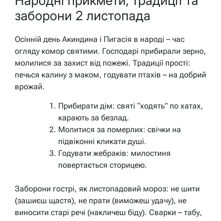
Народні прикмети, традиції та
заборони 2 листопада
Осінній день Акиндина і Пигасія в народі – час
огляду комор святими. Господарі прибирали зерно,
молилися за захист від пожежі. Традиції прості:
печься калину з маком, годувати птахів – на добрий
врожай.
Прибирати дім: святі “ходять” по хатах,
карають за безлад.
Молитися за померлих: свічки на
підвіконні кликати душі.
Годувати жебраків: милостиня
повертається сторицею.
Заборони гострі, як листопадовий мороз: не шити
(зашиєш щастя), не прати (виможеш удачу), не
виносити старі речі (накличеш біду). Сварки – табу,