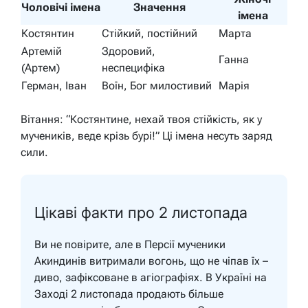
Чоловічі імена
Значення
імена
Костянтин
Стійкий, постійний
Марта
Артемій
Здоровий,
Ганна
(Артем)
неспецифіка
Герман, Іван
Воїн, Бог милостивий
Марія
Вітання: “Костянтине, нехай твоя стійкість, як у
мучеників, веде крізь бурі!” Ці імена несуть заряд
сили.
Цікаві факти про 2 листопада
Ви не повірите, але в Персії мученики
Акиндинів витримали вогонь, що не чіпав їх –
диво, зафіксоване в агіографіях. В Україні на
Заході 2 листопада продають більше