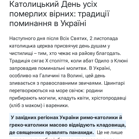
Католицький День усіх
померлих вірних: традиції
поминання в Україні
Наступного дня після Всіх Святих, 2 листопада
католицька церква присвячує день душам у
чистилищі – тим, хто чекає на райову благодать.
Традиція сягає X століття, коли абат Одило з Клюні
запровадив поминальні молитви. В Україні,
особливо на Галичині та Волині, цей день
зливається з православними звичаями. Цвинтарі
перетворюються на море свічок: родини
прибирають могили, кладуть квіти, хрістопродавці
(хліб з маком) і вареники.
У західних регіонах України римо-католики й
греко-католики масово відвідують кладовища,
де священики правлять панахиди.
Це не лише