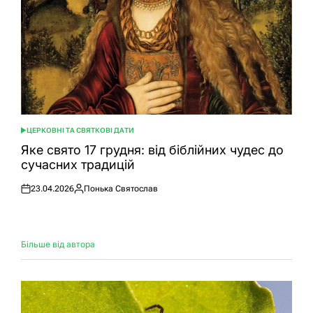
ЦЕРКОВНІ ТА СВЯТКОВІ ДАТИ
ОПУБЛІКУВАТИ
У
Яке свято 17 грудня: від біблійних чудес до
сучасних традицій
23.04.2026
Понька Святослав
Оприлюднено
Опубліковано
Більше від автора