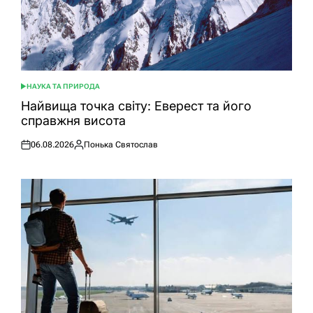
НАУКА ТА ПРИРОДА
ОПУБЛІКУВАТИ
У
Найвища точка світу: Еверест та його
справжня висота
06.08.2026
Понька Святослав
Оприлюднено
Опубліковано