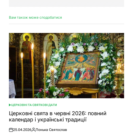
Вам також може сподобатися
ЦЕРКОВНІ ТА СВЯТКОВІ ДАТИ
ОПУБЛІКУВАТИ
У
Церковні свята в червні 2026: повний
календар і українські традиції
25.04.2026
Понька Святослав
Оприлюднено
Опубліковано