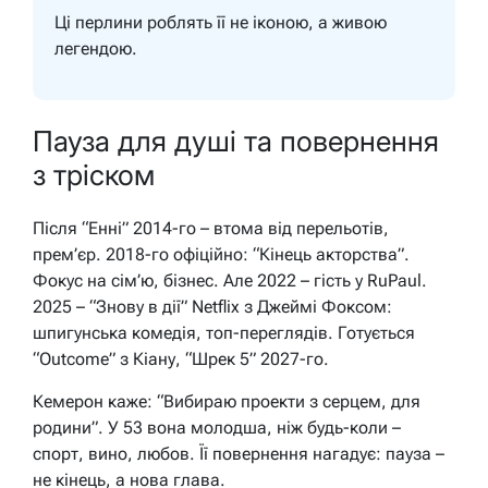
Ці перлини роблять її не іконою, а живою
легендою.
Пауза для душі та повернення
з тріском
Після “Енні” 2014-го – втома від перельотів,
прем’єр. 2018-го офіційно: “Кінець акторства”.
Фокус на сім’ю, бізнес. Але 2022 – гість у RuPaul.
2025 – “Знову в дії” Netflix з Джеймі Фоксом:
шпигунська комедія, топ-переглядів. Готується
“Outcome” з Кіану, “Шрек 5” 2027-го.
Кемерон каже:
“Вибираю проекти з серцем, для
родини”.
У 53 вона молодша, ніж будь-коли –
спорт, вино, любов. Її повернення нагадує: пауза –
не кінець, а нова глава.