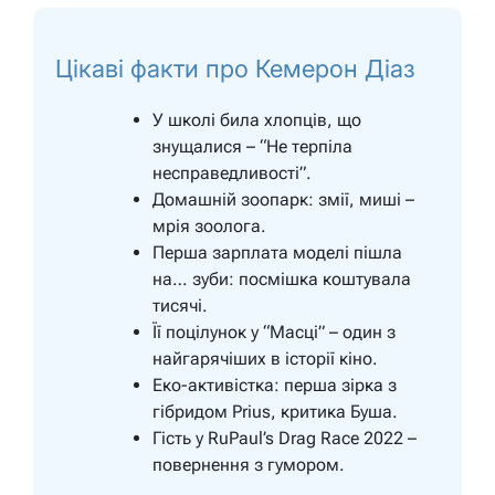
Цікаві факти про Кемерон Діаз
У школі била хлопців, що
знущалися – “Не терпіла
несправедливості”.
Домашній зоопарк: змії, миші –
мрія зоолога.
Перша зарплата моделі пішла
на… зуби: посмішка коштувала
тисячі.
Її поцілунок у “Масці” – один з
найгарячіших в історії кіно.
Еко-активістка: перша зірка з
гібридом Prius, критика Буша.
Гість у RuPaul’s Drag Race 2022 –
повернення з гумором.