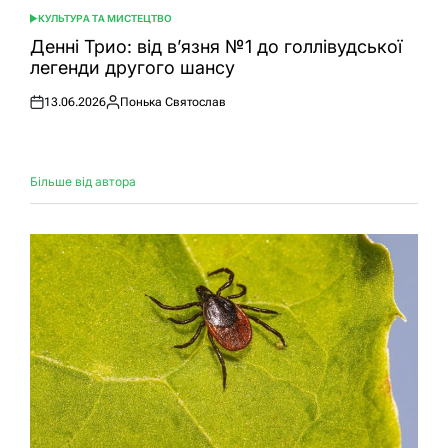
КУЛЬТУРА ТА МИСТЕЦТВО
ОПУБЛІКУВАТИ
У
Денні Трио: від в’язня №1 до голлівудської
легенди другого шансу
13.06.2026
Понька Святослав
Оприлюднено
Опубліковано
Більше від автора