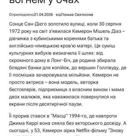
Оприлюднено
21.04.2026
від
Понька Святослав
Сонце Сан-Дієго золотило вулиці, коли 30 серпня
1972 року на світ з’явилася Кемерон Мішель Діаз –
дівчинка з кубинськими коренями батька та
англійсько-німецькою кров’ю матері. Ця суміш
культурних вибухів визначила її шлях: від
скромного дому в Лонг-Біч, де родина збирала
блядяні банки для копійок, до вершин Голлівуду, де
її посмішка зачаровувала мільйони. Кемерон не
просто актриса – вона модель, авторка
бестселерів, підприємиця з власним вином і мама
двох малюків, яка наважилася повернутися на
екрани після десятирічної паузи.
Її прорив стався в “Масці” 1994-го, де навпроти
Джима Керрі вона сяяла без акторського досвіду. А
сьогодні, у 53, Кемерон зірка Netflix-фільму “Знову