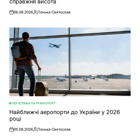
справжня висота
06.08.2026
Понька Святослав
Оприлюднено
Опубліковано
ЛОГІСТИКА ТА ТРАНСПОРТ
ОПУБЛІКУВАТИ
У
Найближчі аеропорти до України у 2026
році
05.08.2026
Понька Святослав
Оприлюднено
Опубліковано