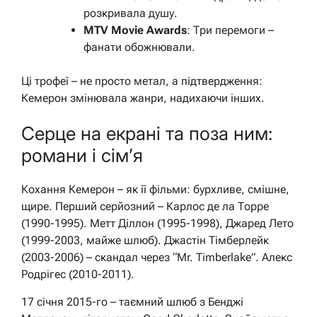
розкривала душу.
MTV Movie Awards
: Три перемоги –
фанати обожнювали.
Ці трофеї – не просто метал, а підтвердження:
Кемерон змінювала жанри, надихаючи інших.
Серце на екрані та поза ним:
романи і сім’я
Кохання Кемерон – як її фільми: бурхливе, смішне,
щире. Перший серйозний – Карлос де ла Торре
(1990-1995). Метт Діллон (1995-1998), Джаред Лето
(1999-2003, майже шлюб). Джастін Тімберлейк
(2003-2006) – скандал через “Mr. Timberlake”. Алекс
Родрігес (2010-2011).
17 січня 2015-го – таємний шлюб з Бенджі