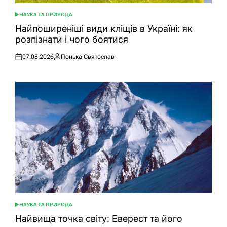
НАУКА ТА ПРИРОДА
ОПУБЛІКУВАТИ
У
Найпоширеніші види кліщів в Україні: як
розпізнати і чого боятися
07.08.2026
Понька Святослав
Оприлюднено
Опубліковано
НАУКА ТА ПРИРОДА
ОПУБЛІКУВАТИ
У
Найвища точка світу: Еверест та його