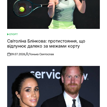
СПОРТ
ОПУБЛІКУВАТИ
У
Світоліна Блінкова: протистояння, що
відлунює далеко за межами корту
09.07.2026
Понька Святослав
Оприлюднено
Опубліковано