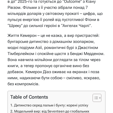
в дії” 2025-го та готується до “Outcome” з Кіану
Рівзом. Фільми з її участю зібрали понад 7
мільярдів доларів у світовому прокаті – цифра, що
пульсує енергією її ролей від пустотливої Фіони в
“Шреку” до сильної героїні в “Ангелах Чарлі”.
Життя Кемерон – це не казка, а вир пристрастей:
бунтарське дитинство з домашнім зоопарком,
модні подіуми Азії, романтичні бурі з Джастіном
Тімберлейком і спокійне щастя з Бенджі Медденом.
Вона навчила мільйони доглядати за тілом через
книги, а тепер пропонує органічне вино без
добавок. Кемерон Діаз оживає на екранах і поза
ними, надихаючи бути собою – сміливо, яскраво,
без компромісів.
Table of Contents
Дитинство серед пальм і бунту: корені успіху
Модельний вир: від Seventeen до глобальних