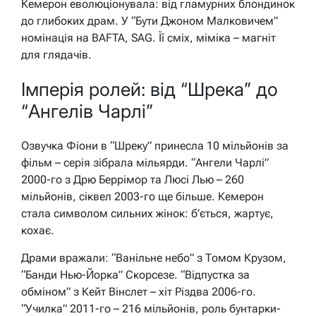
Кемерон еволюціонувала: від гламурних блондинок
до глибоких драм. У “Бути Джоном Малковичем”
номінація на BAFTA, SAG. Її сміх, міміка – магніт
для глядачів.
Імперія ролей: від “Шрека” до
“Ангелів Чарлі”
Озвучка Фіони в “Шреку” принесла 10 мільйонів за
фільм – серія зібрала мільярди. “Ангели Чарлі”
2000-го з Дрю Беррімор та Люсі Лью – 260
мільйонів, сіквел 2003-го ще більше. Кемерон
стала символом сильних жінок: б’ється, жартує,
кохає.
Драми вражали: “Ванільне небо” з Томом Крузом,
“Банди Нью-Йорка” Скорсезе. “Відпустка за
обміном” з Кейт Вінслет – хіт Різдва 2006-го.
“Училка” 2011-го – 216 мільйонів, роль бунтарки-