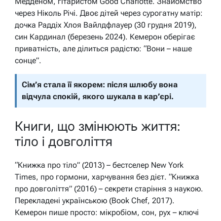
Медденом, гітаристом Good Charlotte. Знайомство
через Ніколь Річі. Двоє дітей через сурогатну матір:
дочка Раддix Хлоя Вайлдфлауер (30 грудня 2019),
син Кардинал (березень 2024). Кемерон оберігає
приватність, але ділиться радістю: “Вони – наше
сонце”.
Сім’я стала її якорем: після шлюбу вона
відчула спокій, якого шукала в кар’єрі.
Книги, що змінюють життя:
тіло і довголіття
“Книжка про тіло” (2013) – бестселер New York
Times, про гормони, харчування без дієт. “Книжка
про довголіття” (2016) – секрети старіння з наукою.
Перекладені українською (Book Chef, 2017).
Кемерон пише просто: мікробіом, сон, рух – ключі