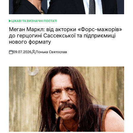
ЦІКАВІ ТА ВИЗНАЧНІ ПОСТАТІ
ОПУБЛІКУВАТИ
У
Меган Маркл: від акторки «Форс-мажорів»
до герцогині Сассекської та підприємиці
нового формату
09.07.2026
Понька Святослав
Оприлюднено
Опубліковано