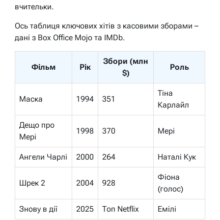
вчительки.
Ось таблиця ключових хітів з касовими зборами –
дані з Box Office Mojo та IMDb.
Збори (млн
Фільм
Рік
Роль
$)
Тіна
Маска
1994
351
Карлайл
Дещо про
1998
370
Мері
Мері
Ангели Чарлі
2000
264
Наталі Кук
Фіона
Шрек 2
2004
928
(голос)
Знову в дії
2025
Топ Netflix
Емілі