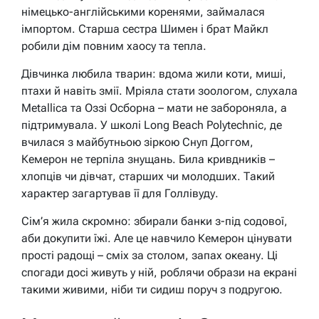
німецько-англійськими коренями, займалася
імпортом. Старша сестра Шимен і брат Майкл
робили дім повним хаосу та тепла.
Дівчинка любила тварин: вдома жили коти, миші,
птахи й навіть змії. Мріяла стати зоологом, слухала
Metallica та Оззі Осборна – мати не забороняла, а
підтримувала. У школі Long Beach Polytechnic, де
вчилася з майбутньою зіркою Снуп Доггом,
Кемерон не терпіла знущань. Била кривдників –
хлопців чи дівчат, старших чи молодших. Такий
характер загартував її для Голлівуду.
Сім’я жила скромно: збирали банки з-під содової,
аби докупити їжі. Але це навчило Кемерон цінувати
прості радощі – сміх за столом, запах океану. Ці
спогади досі живуть у ній, роблячи образи на екрані
такими живими, ніби ти сидиш поруч з подругою.