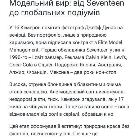
Модельний вир: від Seventeen
до глобальних подіумів
У 16 Кемерон помітив фотограф Джефф Дунас на
вечірці. Без портфоліо, лише з природною
харизмою, вона підписала контракт з Elite Model
Management. Перша обкладинка Seventeen у липні
1990-го – і світ завмер. Реклама Calvin Klein, Levi’s,
Coca-Cola в Сіднеї. Подорожі: Японія, Австралія,
Алжир, Франція, Мексика – два роки нон-стоп.
Висока, струнка блондинка з блакитними очима
стала сенсацією. Але модельний світ виснажував:
нездорові дієти, тиск. Кемерон згадувала, як у 17
жила на яблуках і кави. Та це закалило волю – вона
відмовилася від ролі в серіалі, обравши кіно.
Цей етап сформував її естетику: природна краса без
фільтрів, впевненість у тілі. Пізніше це