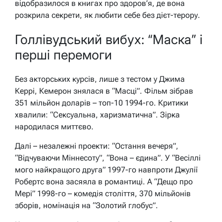
відобразилося в книгах про здоров’я, де вона
розкрила секрети, як любити себе без дієт-терору.
Голлівудський вибух: “Маска” і
перші перемоги
Без акторських курсів, лише з тестом у Джима
Керрі, Кемерон знялася в “Масці”. Фільм зібрав
351 мільйон доларів – топ-10 1994-го. Критики
хвалили: “Сексуальна, харизматична”. Зірка
народилася миттєво.
Далі – незалежні проекти: “Остання вечеря”,
“Відчуваючи Міннесоту”, “Вона – єдина”. У “Весіллі
мого найкращого друга” 1997-го навпроти Джулії
Робертс вона засяяла в романтиці. А “Дещо про
Мері” 1998-го – комедія століття, 370 мільйонів
зборів, номінація на “Золотий глобус”.