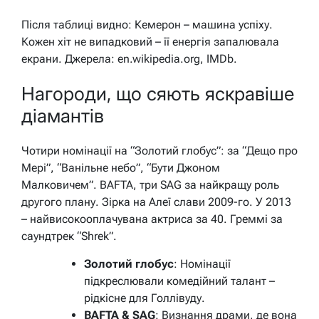
Після таблиці видно: Кемерон – машина успіху.
Кожен хіт не випадковий – її енергія запалювала
екрани. Джерела: en.wikipedia.org, IMDb.
Нагороди, що сяють яскравіше
діамантів
Чотири номінації на “Золотий глобус”: за “Дещо про
Мері”, “Ванільне небо”, “Бути Джоном
Малковичем”. BAFTA, три SAG за найкращу роль
другого плану. Зірка на Алеї слави 2009-го. У 2013
– найвисокооплачувана актриса за 40. Греммі за
саундтрек “Shrek”.
Золотий глобус
: Номінації
підкреслювали комедійний талант –
рідкісне для Голлівуду.
BAFTA & SAG
: Визнання драми, де вона