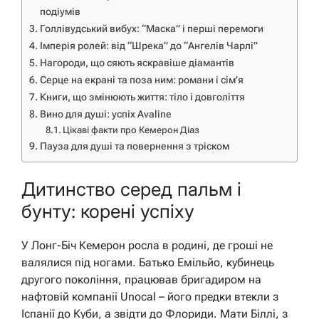
подіумів
Голлівудський вибух: “Маска” і перші перемоги
Імперія ролей: від “Шрека” до “Ангелів Чарлі”
Нагороди, що сяють яскравіше діамантів
Серце на екрані та поза ним: романи і сім’я
Книги, що змінюють життя: тіло і довголіття
Вино для душі: успіх Avaline
Цікаві факти про Кемерон Діаз
Пауза для душі та повернення з тріском
Дитинство серед пальм і
бунту: корені успіху
У Лонг-Біч Кемерон росла в родині, де гроші не
валялися під ногами. Батько Емільйо, кубинець
другого покоління, працював бригадиром на
нафтовій компанії Unocal – його предки втекли з
Іспанії до Куби, а звідти до Флориди. Мати Біллі, з