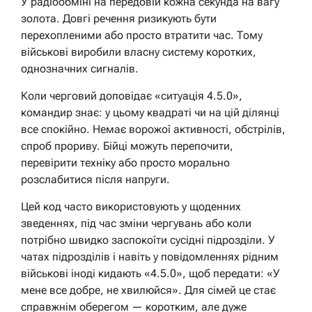
У радіообміні на передовій кожна секунда на вагу
золота. Довгі речення ризикують бути
перехопленими або просто втратити час. Тому
військові виробили власну систему коротких,
однозначних сигналів.
Коли черговий доповідає «ситуація 4.5.0»,
командир знає: у цьому квадраті чи на цій ділянці
все спокійно. Немає ворожої активності, обстрілів,
спроб прориву. Бійці можуть перепочити,
перевірити техніку або просто морально
розслабитися після напруги.
Цей код часто використовують у щоденних
зведеннях, під час зміни чергувань або коли
потрібно швидко заспокоїти сусідні підрозділи. У
чатах підрозділів і навіть у повідомленнях рідним
військові іноді кидають «4.5.0», щоб передати: «У
мене все добре, не хвилюйся». Для сімей це стає
справжнім оберегом — коротким, але дуже