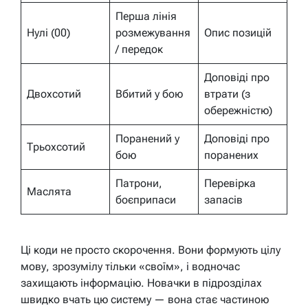
Перша лінія
Нулі (00)
розмежування
Опис позицій
/ передок
Доповіді про
Двохсотий
Вбитий у бою
втрати (з
обережністю)
Поранений у
Доповіді про
Трьохсотий
бою
поранених
Патрони,
Перевірка
Маслята
боєприпаси
запасів
Ці коди не просто скорочення. Вони формують цілу
мову, зрозумілу тільки «своїм», і водночас
захищають інформацію. Новачки в підрозділах
швидко вчать цю систему — вона стає частиною