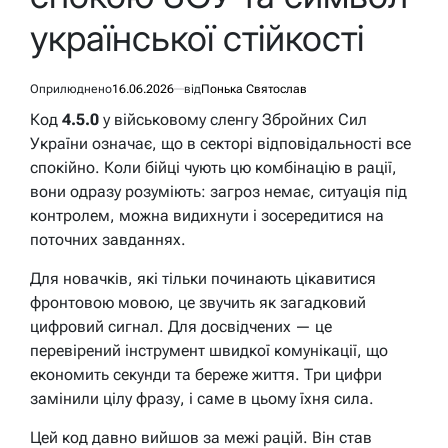
української стійкості
Оприлюднено
16.06.2026
від
Понька Святослав
Код
4.5.0
у військовому сленгу Збройних Сил
України означає, що в секторі відповідальності все
спокійно. Коли бійці чують цю комбінацію в рації,
вони одразу розуміють: загроз немає, ситуація під
контролем, можна видихнути і зосередитися на
поточних завданнях.
Для новачків, які тільки починають цікавитися
фронтовою мовою, це звучить як загадковий
цифровий сигнал. Для досвідчених — це
перевірений інструмент швидкої комунікації, що
економить секунди та береже життя. Три цифри
замінили цілу фразу, і саме в цьому їхня сила.
Цей код давно вийшов за межі рацій. Він став