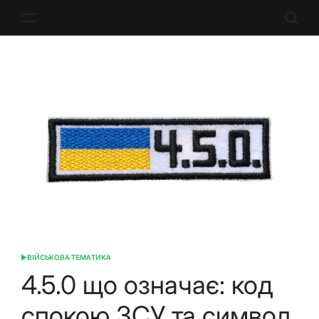
Перейти
до
вмісту
ВІЙСЬКОВА ТЕМАТИКА
ОПУБЛІКУВАТИ
У
4.5.0 що означає: код
спокою ЗСУ та символ