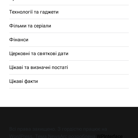
Технології та гаджети
Фільми та серіали
Фінанси
Церковні та святкові дати
Цікаві та визначні постаті
Цікаві факти
Всі права захищено. З гордістю працює на
WordPress. Тема NewsArc розроблена
WPInterface
.