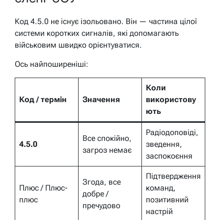
Код 4.5.0 не існує ізольовано. Він — частина цілої
системи коротких сигналів, які допомагають
військовим швидко орієнтуватися.
Ось найпоширеніші:
Коли
Код / термін
Значення
використову
ють
Радіодоповіді,
Все спокійно,
4.5.0
зведення,
загроз немає
заспокоєння
Підтвердження
Згода, все
Плюс / Плюс-
команд,
добре /
плюс
позитивний
пречудово
настрій