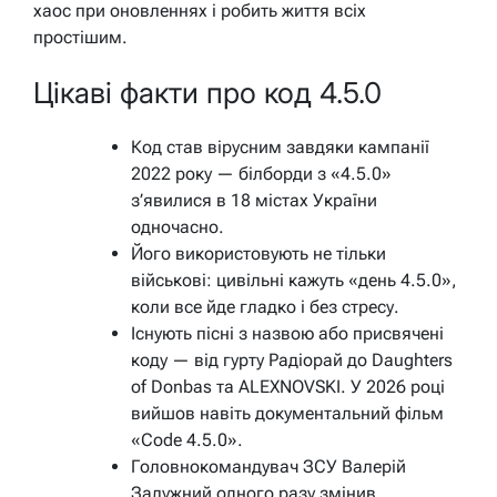
хаос при оновленнях і робить життя всіх
простішим.
Цікаві факти про код 4.5.0
Код став вірусним завдяки кампанії
2022 року — білборди з «4.5.0»
з’явилися в 18 містах України
одночасно.
Його використовують не тільки
військові: цивільні кажуть «день 4.5.0»,
коли все йде гладко і без стресу.
Існують пісні з назвою або присвячені
коду — від гурту Радіорай до Daughters
of Donbas та ALEXNOVSKI. У 2026 році
вийшов навіть документальний фільм
«Code 4.5.0».
Головнокомандувач ЗСУ Валерій
Залужний одного разу змінив