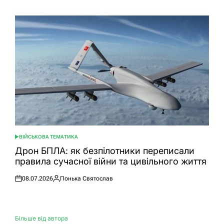
ВІЙСЬКОВА ТЕМАТИКА
ОПУБЛІКУВАТИ
У
Дрон БПЛА: як безпілотники переписали
правила сучасної війни та цивільного життя
08.07.2026
Понька Святослав
Оприлюднено
Опубліковано
Більше від автора