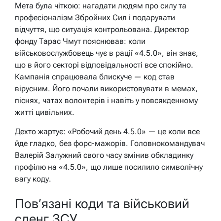
Мета була чіткою: нагадати людям про силу та
професіоналізм Збройних Сил і подарувати
відчуття, що ситуація контрольована. Директор
фонду Тарас Чмут пояснював: коли
військовослужбовець чує в рації «4.5.0», він знає,
що в його секторі відповідальності все спокійно.
Кампанія спрацювала блискуче — код став
вірусним. Його почали використовувати в мемах,
піснях, чатах волонтерів і навіть у повсякденному
житті цивільних.
Дехто жартує: «Робочий день 4.5.0» — це коли все
йде гладко, без форс-мажорів. Головнокомандувач
Валерій Залужний свого часу змінив обкладинку
профілю на «4.5.0», що лише посилило символічну
вагу коду.
Пов’язані коди та військовий
сленг ЗСУ