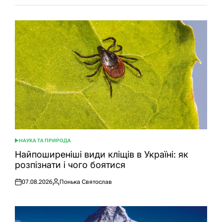
НАУКА ТА ПРИРОДА
ОПУБЛІКУВАТИ
У
Найпоширеніші види кліщів в Україні: як
розпізнати і чого боятися
07.08.2026
Понька Святослав
Оприлюднено
Опубліковано