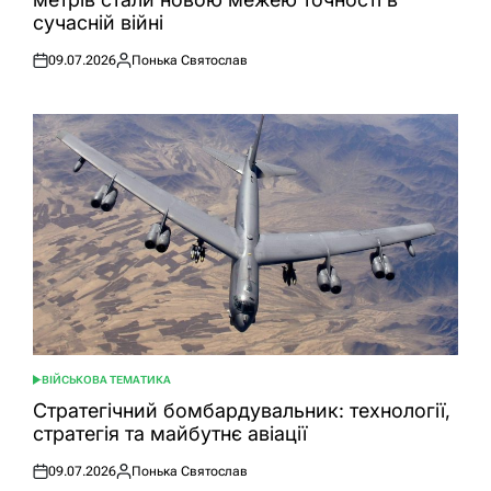
сучасній війні
09.07.2026
Понька Святослав
Оприлюднено
Опубліковано
ВІЙСЬКОВА ТЕМАТИКА
ОПУБЛІКУВАТИ
У
Стратегічний бомбардувальник: технології,
стратегія та майбутнє авіації
09.07.2026
Понька Святослав
Оприлюднено
Опубліковано