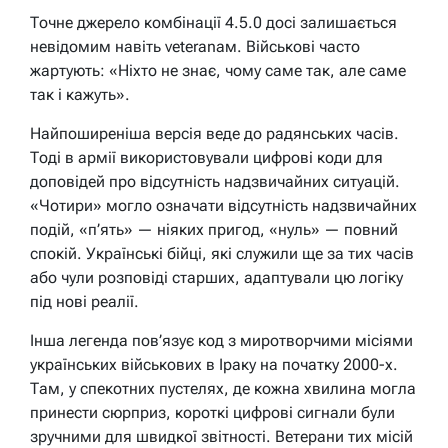
Точне джерело комбінації 4.5.0 досі залишається
невідомим навіть veteranам. Військові часто
жартують: «Ніхто не знає, чому саме так, але саме
так і кажуть».
Найпоширеніша версія веде до радянських часів.
Тоді в армії використовували цифрові коди для
доповідей про відсутність надзвичайних ситуацій.
«Чотири» могло означати відсутність надзвичайних
подій, «п’ять» — ніяких пригод, «нуль» — повний
спокій. Українські бійці, які служили ще за тих часів
або чули розповіді старших, адаптували цю логіку
під нові реалії.
Інша легенда пов’язує код з миротворчими місіями
українських військових в Іраку на початку 2000-х.
Там, у спекотних пустелях, де кожна хвилина могла
принести сюрприз, короткі цифрові сигнали були
зручними для швидкої звітності. Ветерани тих місій