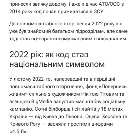
принесли звичку додому, і вже під час АТО/ООС з
2014 року код почав приживатися в ЗСУ.
До повномасштабного вторгнення 2022 року він
уже був знайомий багатьом підрозділам, але саме
тоді став по-справжньому масовим і впізнаваним.
2022 рік: як код став
національним символом
У лютому 2022-го, напередодні та в перші дні
повномасштабного вторгнення, фонд «Повернись
живим» спільно з художником Нікітою Тітовим та
агенцією BigMedia запустив масштабну соціальну
кампанію. Сотні білбордів і сітілайтів у 18 містах
України — від Києва до Львова, Одеси, Херсона та
Кривого Рогу — засяяли простими цифрами
«4.5.0».