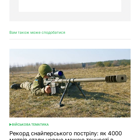
Вам також може сподобатися
ВІЙСЬКОВА ТЕМАТИКА
ОПУБЛІКУВАТИ
У
Рекорд снайперського пострілу: як 4000
метрів стали новою межею точності в