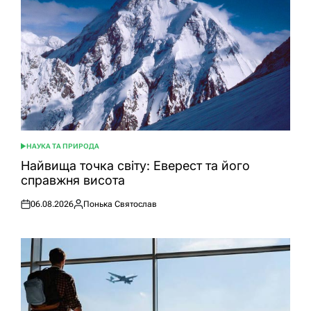
НАУКА ТА ПРИРОДА
ОПУБЛІКУВАТИ
У
Найвища точка світу: Еверест та його
справжня висота
06.08.2026
Понька Святослав
Оприлюднено
Опубліковано