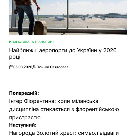
ЛОГІСТИКА ТА ТРАНСПОРТ
ОПУБЛІКУВАТИ
У
Найближчі аеропорти до України у 2026
році
05.08.2026
Понька Святослав
Оприлюднено
Опубліковано
Навігація
Попередній:
записів
Інтер Фіорентина: коли міланська
дисципліна стикається з флорентійською
пристрастю
Наступний:
Нагорода Золотий хрест: символ відваги