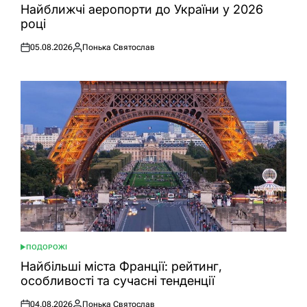
У
Найближчі аеропорти до України у 2026
році
05.08.2026
Понька Святослав
Оприлюднено
Опубліковано
ПОДОРОЖІ
ОПУБЛІКУВАТИ
У
Найбільші міста Франції: рейтинг,
особливості та сучасні тенденції
04.08.2026
Понька Святослав