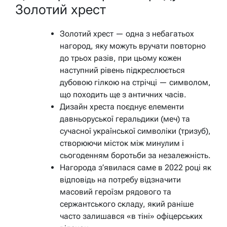
Золотий хрест
Золотий хрест — одна з небагатьох
нагород, яку можуть вручати повторно
до трьох разів, при цьому кожен
наступний рівень підкреслюється
дубовою гілкою на стрічці — символом,
що походить ще з античних часів.
Дизайн хреста поєднує елементи
давньоруської геральдики (меч) та
сучасної української символіки (тризуб),
створюючи місток між минулим і
сьогоденням боротьби за незалежність.
Нагорода з’явилася саме в 2022 році як
відповідь на потребу відзначити
масовий героїзм рядового та
сержантського складу, який раніше
часто залишався «в тіні» офіцерських