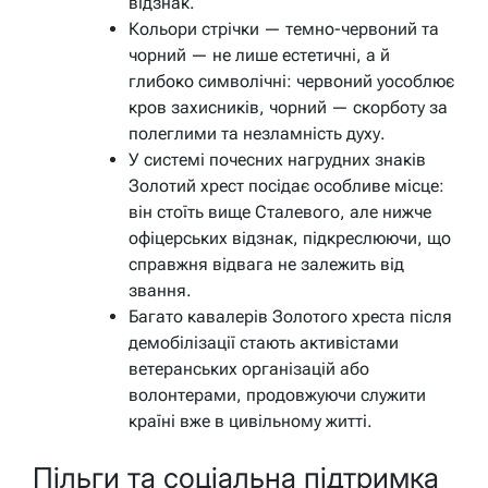
відзнак.
Кольори стрічки — темно-червоний та
чорний — не лише естетичні, а й
глибоко символічні: червоний уособлює
кров захисників, чорний — скорботу за
полеглими та незламність духу.
У системі почесних нагрудних знаків
Золотий хрест посідає особливе місце:
він стоїть вище Сталевого, але нижче
офіцерських відзнак, підкреслюючи, що
справжня відвага не залежить від
звання.
Багато кавалерів Золотого хреста після
демобілізації стають активістами
ветеранських організацій або
волонтерами, продовжуючи служити
країні вже в цивільному житті.
Пільги та соціальна підтримка