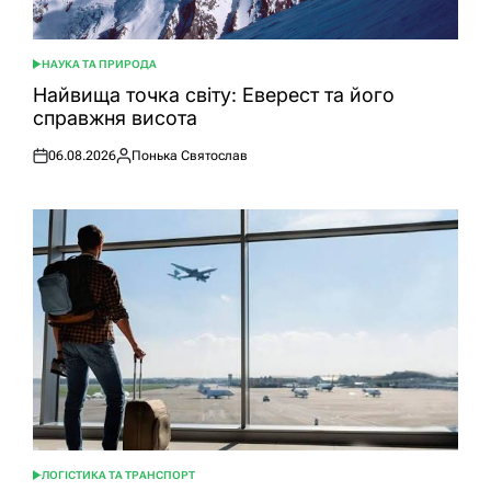
НАУКА ТА ПРИРОДА
ОПУБЛІКУВАТИ
У
Найвища точка світу: Еверест та його
справжня висота
06.08.2026
Понька Святослав
Оприлюднено
Опубліковано
ЛОГІСТИКА ТА ТРАНСПОРТ
ОПУБЛІКУВАТИ