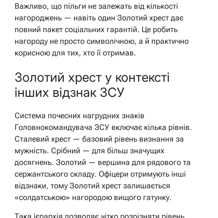
Важливо, що пільги не залежать від кількості
нагороджень — навіть один Золотий хрест дає
повний пакет соціальних гарантій. Це робить
нагороду не просто символічною, а й практично
корисною для тих, хто її отримав.
Золотий хрест у контексті
інших відзнак ЗСУ
Система почесних нагрудних знаків
Головнокомандувача ЗСУ включає кілька рівнів.
Сталевий хрест — базовий рівень визнання за
мужність. Срібний — для більш значущих
досягнень. Золотий — вершина для рядового та
сержантського складу. Офіцери отримують інші
відзнаки, тому Золотий хрест залишається
«солдатською» нагородою вищого гатунку.
Така ієрархія дозволяє чітко розрізняти рівень