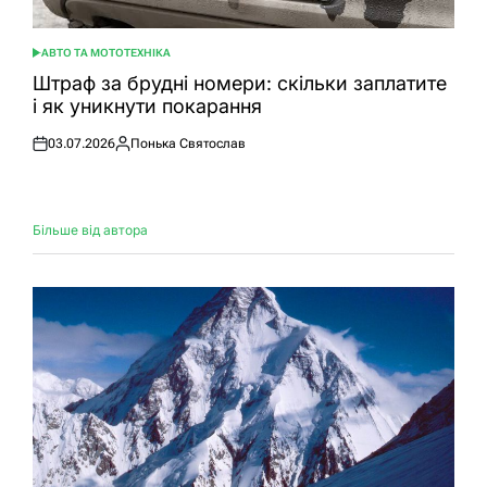
АВТО ТА МОТОТЕХНІКА
ОПУБЛІКУВАТИ
У
Штраф за брудні номери: скільки заплатите
і як уникнути покарання
03.07.2026
Понька Святослав
Оприлюднено
Опубліковано
Більше від автора