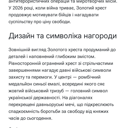
антитерористичних операцій та миротворчих місій.
У 2026 році, коли війна триває, Золотий хрест
продовжує мотивувати бійців і нагадувати
суспільству про ціну свободи.
Дизайн та символіка нагороди
Зовнішній вигляд Золотого хреста продуманий до
деталей і наповнений глибоким змістом.
Рівносторонній огранений хрест зі стрільчастими
завершеннями нагадує давні військові символи
захисту та перемоги. У центрі — ромбічний
медальйон синьої емалі, всередині якого сяє
жовтий військовий тризуб — головний символ
української державності. На діагоналях
перехрещені давньоруські мечі, що підкреслюють
спадкоємність боротьби за свободу від княжих
часів до сьогодення.