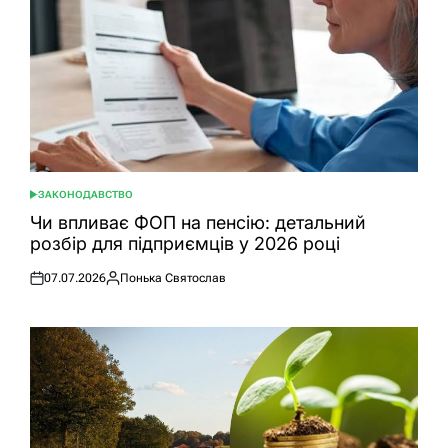
ЗАКОНОДАВСТВО
ОПУБЛІКУВАТИ
У
Чи впливає ФОП на пенсію: детальний
розбір для підприємців у 2026 році
07.07.2026
Понька Святослав
Оприлюднено
Опубліковано