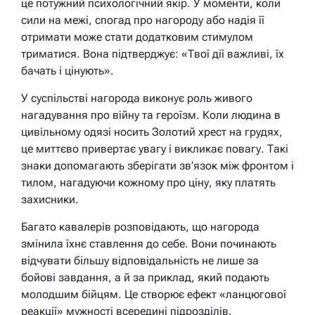
це потужний психологічний якір. У моменти, коли
сили на межі, спогад про нагороду або надія її
отримати може стати додатковим стимулом
триматися. Вона підтверджує: «Твої дії важливі, їх
бачать і цінують».
У суспільстві нагорода виконує роль живого
нагадування про війну та героїзм. Коли людина в
цивільному одязі носить Золотий хрест на грудях,
це миттєво привертає увагу і викликає повагу. Такі
знаки допомагають зберігати зв’язок між фронтом і
тилом, нагадуючи кожному про ціну, яку платять
захисники.
Багато кавалерів розповідають, що нагорода
змінила їхнє ставлення до себе. Вони починають
відчувати більшу відповідальність не лише за
бойові завдання, а й за приклад, який подають
молодшим бійцям. Це створює ефект «ланцюгової
реакції» мужності всередині підрозділів.