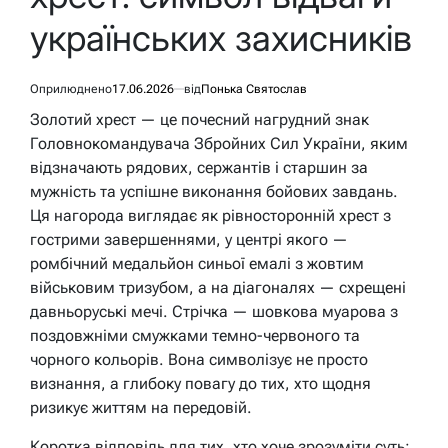
українських захисників
Оприлюднено
17.06.2026
від
Понька Святослав
Золотий хрест — це почесний нагрудний знак
Головнокомандувача Збройних Сил України, яким
відзначають рядових, сержантів і старшин за
мужність та успішне виконання бойових завдань.
Ця нагорода виглядає як рівносторонній хрест з
гострими завершеннями, у центрі якого —
ромбічний медальйон синьої емалі з жовтим
військовим тризубом, а на діагоналях — схрещені
давньоруські мечі. Стрічка — шовкова муарова з
поздовжніми смужками темно-червоного та
чорного кольорів. Вона символізує не просто
визнання, а глибоку повагу до тих, хто щодня
ризикує життям на передовій.
Коротка відповідь для тих, хто хоче зрозуміти суть: