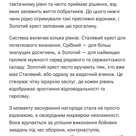
тактичному рівні та часто приймає рішення, від
яких залежить життя побратимів. До цього нижчі
чини рідко отримували такі престижні відзнаки, і
Золотий хрест заповнив цю прогалину.
Система включає кілька рівнів: Сталевий хрест для
початкового визнання, Срібний — для більш
значущих досягнень, а Золотий — для найвищих
проявів мужності серед рядового та сержантського
складу. Золотий хрест часто вручають тим, хто вже
має Сталевий, або одразу за видатний вчинок. Це
створює чітку ієрархію заслуг, де кожен рівень
відображає зростання відповідальності та
героїзму.
З моменту заснування нагорода стала не просто
відзнакою, а своєрідним маркером незламності.
Вона вручається за успішне виконання бойових
завдань під час оборони, контрнаступів,