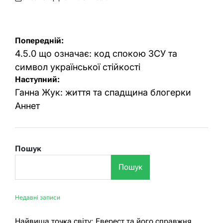
Оприлюднено
Опубліковано
Навігація
Попередній:
записів
4.5.0 що означає: код спокою ЗСУ та
символ української стійкості
Наступний:
Ганна Жук: життя та спадщина блогерки
Аннет
Пошук
Пошук
Недавні записи
Найвища точка світу: Еверест та його справжня