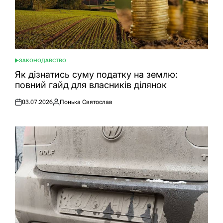
ЗАКОНОДАВСТВО
ОПУБЛІКУВАТИ
У
Як дізнатись суму податку на землю:
повний гайд для власників ділянок
03.07.2026
Понька Святослав
Оприлюднено
Опубліковано