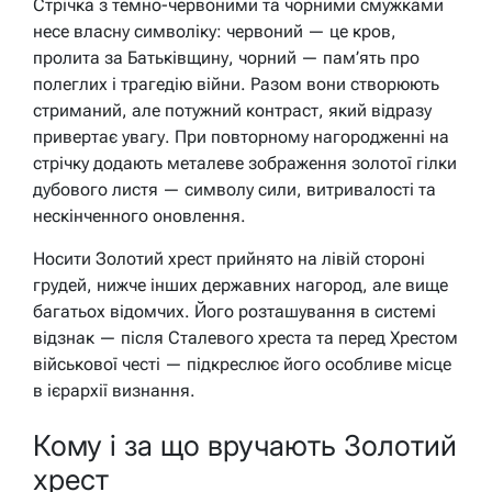
Стрічка з темно-червоними та чорними смужками
несе власну символіку: червоний — це кров,
пролита за Батьківщину, чорний — пам’ять про
полеглих і трагедію війни. Разом вони створюють
стриманий, але потужний контраст, який відразу
привертає увагу. При повторному нагородженні на
стрічку додають металеве зображення золотої гілки
дубового листя — символу сили, витривалості та
нескінченного оновлення.
Носити Золотий хрест прийнято на лівій стороні
грудей, нижче інших державних нагород, але вище
багатьох відомчих. Його розташування в системі
відзнак — після Сталевого хреста та перед Хрестом
військової честі — підкреслює його особливе місце
в ієрархії визнання.
Кому і за що вручають Золотий
хрест