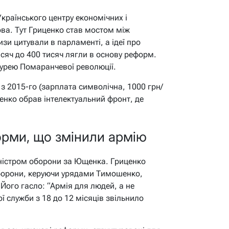
Українського центру економічних і
ова. Тут Гриценко став мостом між
зи цитували в парламенті, а ідеї про
исяч до 400 тисяч лягли в основу реформ.
бурею Помаранчевої революції.
з 2015-го (зарплата символічна, 1000 грн/
енко обрав інтелектуальний фронт, де
орми, що змінили армію
іністром оборони за Ющенка. Гриценко
оборони, керуючи урядами Тимошенко,
Його гасло: “Армія для людей, а не
ї служби з 18 до 12 місяців звільнило