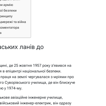
ли армію
ної безпеки
принципу
цмережі та війна
 коментатора
а
аських ланів до
щині, де 25 жовтня 1957 року з’явився на
я в епіцентрі національної безпеки.
е праця на землі чергувалася з мріями про
го Суворівського училища, де він блискуче
ю у 1974-му.
ькове авіаційне інженерне училище,
 військовий інженер-електрик, він одразу