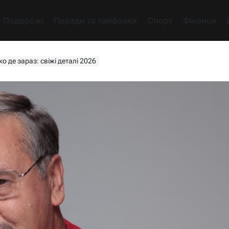
Подорожі
Поради та лайфхаки
Спорт
Фінанси
о де зараз: свіжі деталі 2026