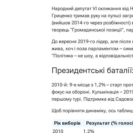
Народний депутат VI скликання від 
Гриценко тримав руку на пульсі загро
(вийшов 2014-го через розбіжності) 
творець “Громадянської позиції”, па
До вересня 2019-го лідер, але після
жива, хоч і поза парламентом – сим
“Політика – не шоу, а відповідальніст
Президентські баталії
2010-й: 9-е місце з 1,2% – старт про
фокус на обороні. Кульмінація – 201
першому турі. Підтримка від Садовог
Щоб порівняти динаміку, ось таблиц
Рік виборів
Результат (% голосі
2010
1,2%