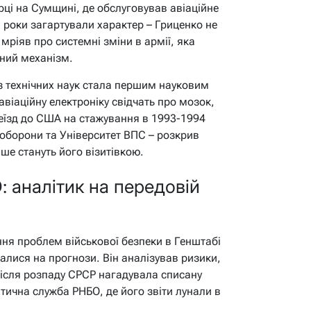
рці на Сумщині, де обслуговував авіаційне
 роки загартували характер – Гриценко не
мріяв про системні зміни в армії, яка
бний механізм.
з технічних наук стала першим науковим
авіаційну електроніку свідчать про мозок,
еїзд до США на стажування в 1993-1994
ноборони та Університет ВПС – розкрив
іше стануть його візитівкою.
: аналітик на передовій
ня проблем військової безпеки в Генштабі
алися на прогнози. Він аналізував ризики,
після розпаду СРСР нагадувала списану
ітична служба РНБО, де його звіти лунали в