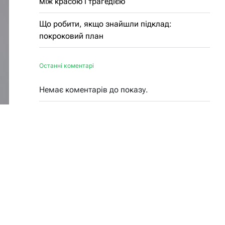
між красою і трагедією
Що робити, якщо знайшли підклад:
покроковий план
Останні коментарі
Немає коментарів до показу.