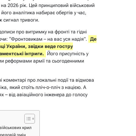
и на 2026 рік. Цей принциповий військовий
 його аналітика набирає обертів у час,
к сигнал тривоги.
дописи про витримку на фронті та гідні
чи: “Фронтовикам – на вас уся надія”.
Де
і України, звідки веде гостру
аментські інтриги.
Його присутність у
ми реформами армії та сьогоденними
і коментарі про локальні події та відмова
ка, який стоїть пліч-о-пліч з нацією. А
 – від авіаційного інженера до голосу
 військових крил
ередовій змін