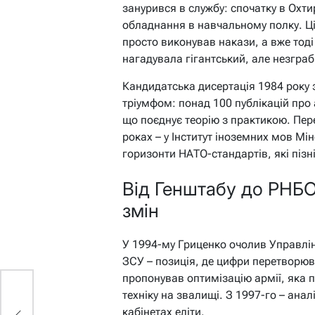
занурився в службу: спочатку в Охти
обладнання в навчальному полку. Ці
просто виконував накази, а вже тоді 
нагадувала гігантський, але незгра
Кандидатська дисертація 1984 року 
тріумфом: понад 100 публікацій про 
що поєднує теорію з практикою. Пер
роках – у Інститут іноземних мов Мі
горизонти НАТО-стандартів, які пізн
Від Генштабу до РНБО
змін
У 1994-му Гриценко очолив Управлін
ЗСУ – позиція, де цифри перетворюв
пропонував оптимізацію армії, яка 
техніку на звалищі. З 1997-го – анал
и
я
кабінетах еліти.