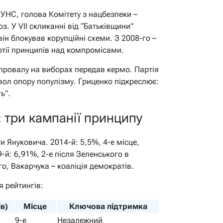
НУНС, голова Комітету з нацбезпеки –
з. У VII скликанні від “Батьківщини”
він блокував корупційні схеми. З 2008-го –
ртії принципів над компромісами.
 провалу на виборах передав кермо. Партія
вол опору популізму. Гриценко підкреслює:
ь”.
: три кампанії принципу
ти Януковича. 2014-й: 5,5%, 4-е місце,
9-й: 6,91%, 2-е після Зеленського в
о, Вакарчука – коаліція демократів.
я рейтингів:
в)
Місце
Ключова підтримка
9-е
Незалежний