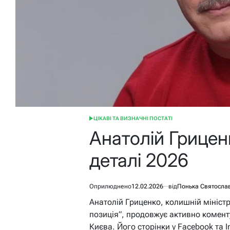
ЦІКАВІ ТА ВИЗНАЧНІ ПОСТАТІ
ОПУБЛІКУВАТИ
У
Анатолій Гриценк
деталі 2026
Оприлюднено
12.02.2026
від
Понька Святосла
Анатолій Гриценко, колишній міністр
позиція”, продовжує активно коменту
Києва. Його сторінки у Facebook та