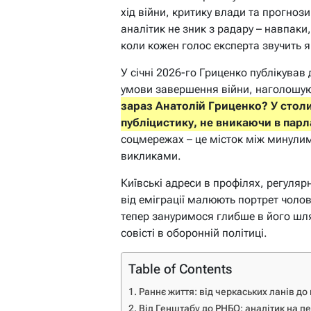
хід війни, критику влади та прогноз
аналітик не зник з радару – навпаки,
коли кожен голос експерта звучить я
У січні 2026-го Гриценко публікував 
умови завершення війни, наголошую
зараз Анатолій Гриценко? У столиц
публіцистику, не вникаючи в парл
соцмережах – це місток між минули
викликами.
Київські адреси в профілях, регулярн
від еміграції малюють портрет чолові
тепер зануримося глибше в його шлях
совісті в оборонній політиці.
Table of Contents
Раннє життя: від черкаських ланів до
Від Генштабу до РНБО: аналітик на п