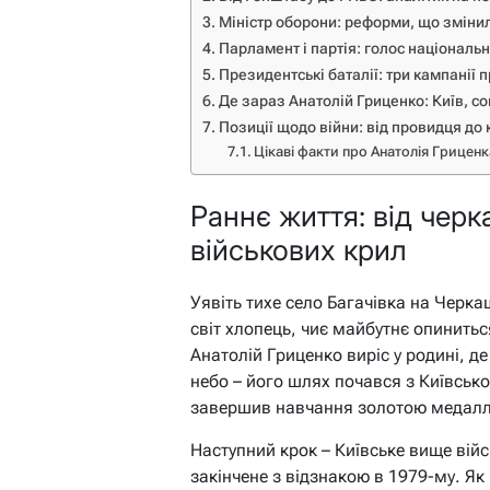
Міністр оборони: реформи, що зміни
Парламент і партія: голос національ
Президентські баталії: три кампанії 
Де зараз Анатолій Гриценко: Київ, со
Позиції щодо війни: від провидця до
Цікаві факти про Анатолія Гриценк
Раннє життя: від черк
військових крил
Уявіть тихе село Багачівка на Черка
світ хлопець, чиє майбутнє опинитьс
Анатолій Гриценко виріс у родині, д
небо – його шлях почався з Київсько
завершив навчання золотою медалл
Наступний крок – Київське вище війс
закінчене з відзнакою в 1979-му. Як