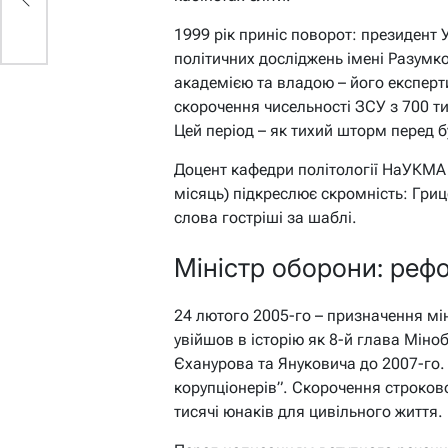
1999 рік приніс поворот: президент 
політичних досліджень імені Разумк
академією та владою – його експерти
скорочення чисельності ЗСУ з 700 т
Цей період – як тихий шторм перед 
Доцент кафедри політології НаУКМА 
місяць) підкреслює скромність: Гриц
слова гостріші за шаблі.
Міністр оборони: реф
24 лютого 2005-го – призначення м
увійшов в історію як 8-й глава Мін
Єханурова та Януковича до 2007-го. 
корупціонерів”. Скорочення строково
тисячі юнаків для цивільного життя.