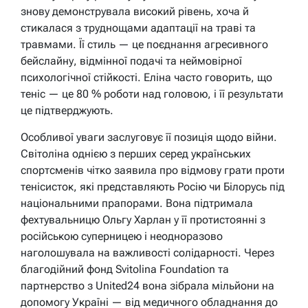
знову демонструвала високий рівень, хоча й
стикалася з труднощами адаптації на траві та
травмами. Її стиль — це поєднання агресивного
бейслайну, відмінної подачі та неймовірної
психологічної стійкості. Еліна часто говорить, що
теніс — це 80 % роботи над головою, і її результати
це підтверджують.
Особливої уваги заслуговує її позиція щодо війни.
Світоліна однією з перших серед українських
спортсменів чітко заявила про відмову грати проти
тенісисток, які представляють Росію чи Білорусь під
національними прапорами. Вона підтримала
фехтувальницю Ольгу Харлан у її протистоянні з
російською суперницею і неодноразово
наголошувала на важливості солідарності. Через
благодійний фонд Svitolina Foundation та
партнерство з United24 вона зібрала мільйони на
допомогу Україні — від медичного обладнання до