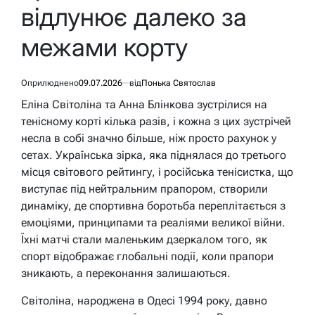
відлунює далеко за
межами корту
Оприлюднено
09.07.2026
від
Понька Святослав
Еліна Світоліна та Анна Блінкова зустрілися на
тенісному корті кілька разів, і кожна з цих зустрічей
несла в собі значно більше, ніж просто рахунок у
сетах. Українська зірка, яка піднялася до третього
місця світового рейтингу, і російська тенісистка, що
виступає під нейтральним прапором, створили
динаміку, де спортивна боротьба переплітається з
емоціями, принципами та реаліями великої війни.
Їхні матчі стали маленьким дзеркалом того, як
спорт відображає глобальні події, коли прапори
зникають, а переконання залишаються.
Світоліна, народжена в Одесі 1994 року, давно