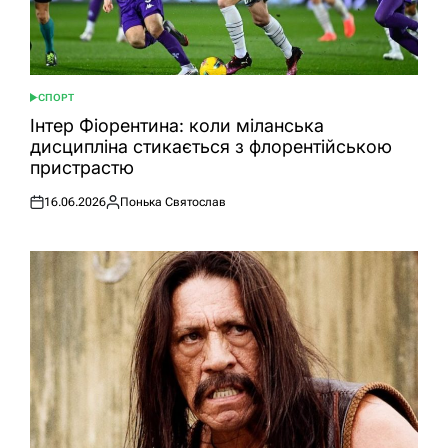
СПОРТ
ОПУБЛІКУВАТИ
У
Інтер Фіорентина: коли міланська
дисципліна стикається з флорентійською
пристрастю
16.06.2026
Понька Святослав
Оприлюднено
Опубліковано