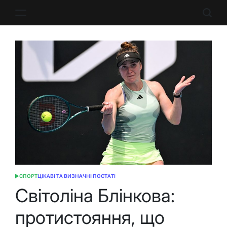
Перейти
до
вмісту
СПОРТ
ЦІКАВІ ТА ВИЗНАЧНІ ПОСТАТІ
ОПУБЛІКУВАТИ
У
Світоліна Блінкова:
протистояння, що