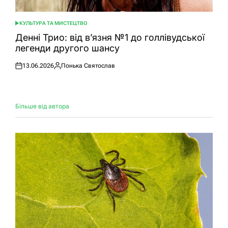
КУЛЬТУРА ТА МИСТЕЦТВО
ОПУБЛІКУВАТИ
У
Денні Трио: від в’язня №1 до голлівудської
легенди другого шансу
13.06.2026
Понька Святослав
Оприлюднено
Опубліковано
Більше від автора