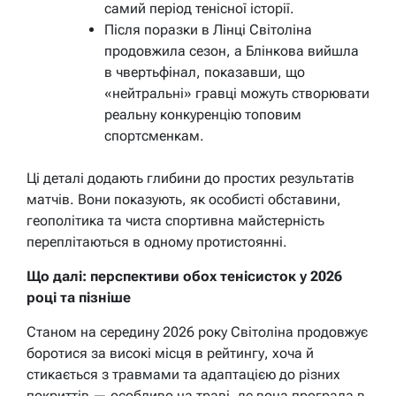
самий період тенісної історії.
Після поразки в Лінці Світоліна
продовжила сезон, а Блінкова вийшла
в чвертьфінал, показавши, що
«нейтральні» гравці можуть створювати
реальну конкуренцію топовим
спортсменкам.
Ці деталі додають глибини до простих результатів
матчів. Вони показують, як особисті обставини,
геополітика та чиста спортивна майстерність
переплітаються в одному протистоянні.
Що далі: перспективи обох тенісисток у 2026
році та пізніше
Станом на середину 2026 року Світоліна продовжує
боротися за високі місця в рейтингу, хоча й
стикається з травмами та адаптацією до різних
покриттів — особливо на траві, де вона програла в