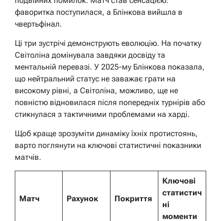
подвійних помилок. Матч став сенсацією:
фаворитка поступилася, а Блінкова вийшла в
чвертьфінал.
Ці три зустрічі демонструють еволюцію. На початку
Світоліна домінувала завдяки досвіду та
ментальній перевазі. У 2025-му Блінкова показала,
що нейтральний статус не заважає грати на
високому рівні, а Світоліна, можливо, ще не
повністю відновилася після попередніх турнірів або
стикнулася з тактичними проблемами на харді.
Щоб краще зрозуміти динаміку їхніх протистоянь,
варто поглянути на ключові статистичні показники
матчів.
Ключові
статистич
Матч
Рахунок
Покриття
ні
моменти