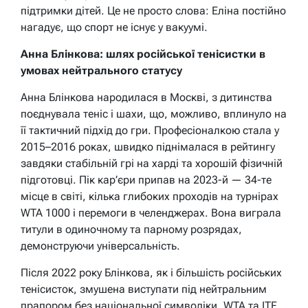
підтримки дітей. Це не просто слова: Еліна постійно
нагадує, що спорт не існує у вакуумі.
Анна Блінкова: шлях російської тенісистки в
умовах нейтрального статусу
Анна Блінкова народилася в Москві, з дитинства
поєднувала теніс і шахи, що, можливо, вплинуло на
її тактичний підхід до гри. Професіоналкою стала у
2015–2016 роках, швидко піднімалася в рейтингу
завдяки стабільній грі на харді та хорошій фізичній
підготовці. Пік кар’єри припав на 2023-й — 34-те
місце в світі, кілька глибоких проходів на турнірах
WTA 1000 і перемоги в челенджерах. Вона виграла
титули в одиночному та парному розрядах,
демонструючи універсальність.
Після 2022 року Блінкова, як і більшість російських
тенісисток, змушена виступати під нейтральним
прапором без національної символіки. WTA та ITF