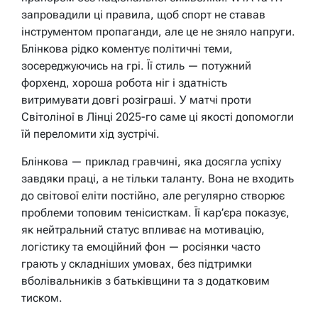
запровадили ці правила, щоб спорт не ставав
інструментом пропаганди, але це не зняло напруги.
Блінкова рідко коментує політичні теми,
зосереджуючись на грі. Її стиль — потужний
форхенд, хороша робота ніг і здатність
витримувати довгі розіграші. У матчі проти
Світоліної в Лінці 2025-го саме ці якості допомогли
їй переломити хід зустрічі.
Блінкова — приклад гравчині, яка досягла успіху
завдяки праці, а не тільки таланту. Вона не входить
до світової еліти постійно, але регулярно створює
проблеми топовим тенісисткам. Її кар’єра показує,
як нейтральний статус впливає на мотивацію,
логістику та емоційний фон — росіянки часто
грають у складніших умовах, без підтримки
вболівальників з батьківщини та з додатковим
тиском.