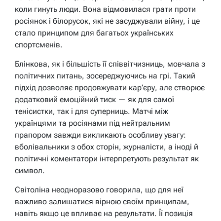
коли гинуть люди. Вона відмовилася грати проти
росіянок і білорусок, які не засуджували війну, і це
стало принципом для багатьох українських
спортсменів.
Блінкова, як і більшість її співвітчизниць, мовчала з
політичних питань, зосереджуючись на грі. Такий
підхід дозволяє продовжувати кар’єру, але створює
додатковий емоційний тиск — як для самої
тенісистки, так і для суперниць. Матчі між
українцями та росіянами під нейтральним
прапором завжди викликають особливу увагу:
вболівальники з обох сторін, журналісти, а іноді й
політичні коментатори інтерпретують результат як
символ.
Світоліна неодноразово говорила, що для неї
важливо залишатися вірною своїм принципам,
навіть якщо це впливає на результати. Її позиція