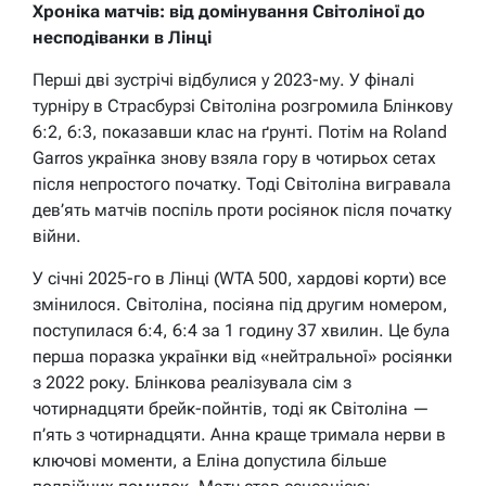
Хроніка матчів: від домінування Світоліної до
несподіванки в Лінці
Перші дві зустрічі відбулися у 2023-му. У фіналі
турніру в Страсбурзі Світоліна розгромила Блінкову
6:2, 6:3, показавши клас на ґрунті. Потім на Roland
Garros українка знову взяла гору в чотирьох сетах
після непростого початку. Тоді Світоліна вигравала
дев’ять матчів поспіль проти росіянок після початку
війни.
У січні 2025-го в Лінці (WTA 500, хардові корти) все
змінилося. Світоліна, посіяна під другим номером,
поступилася 6:4, 6:4 за 1 годину 37 хвилин. Це була
перша поразка українки від «нейтральної» росіянки
з 2022 року. Блінкова реалізувала сім з
чотирнадцяти брейк-пойнтів, тоді як Світоліна —
п’ять з чотирнадцяти. Анна краще тримала нерви в
ключові моменти, а Еліна допустила більше