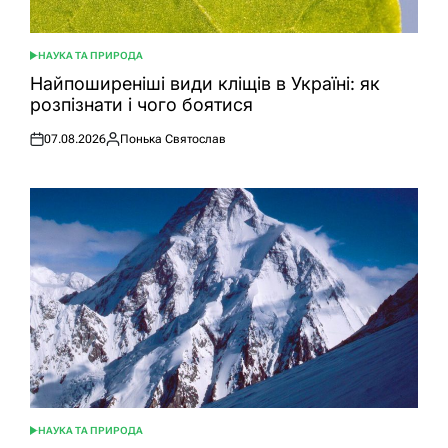
НАУКА ТА ПРИРОДА
ОПУБЛІКУВАТИ
У
Найпоширеніші види кліщів в Україні: як
розпізнати і чого боятися
07.08.2026
Понька Святослав
Оприлюднено
Опубліковано
НАУКА ТА ПРИРОДА
ОПУБЛІКУВАТИ