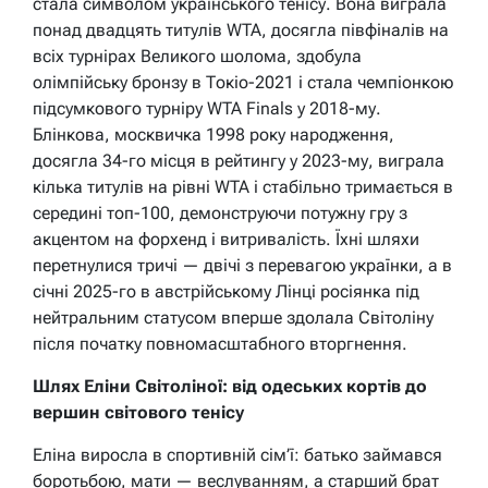
стала символом українського тенісу. Вона виграла
понад двадцять титулів WTA, досягла півфіналів на
всіх турнірах Великого шолома, здобула
олімпійську бронзу в Токіо-2021 і стала чемпіонкою
підсумкового турніру WTA Finals у 2018-му.
Блінкова, москвичка 1998 року народження,
досягла 34-го місця в рейтингу у 2023-му, виграла
кілька титулів на рівні WTA і стабільно тримається в
середині топ-100, демонструючи потужну гру з
акцентом на форхенд і витривалість. Їхні шляхи
перетнулися тричі — двічі з перевагою українки, а в
січні 2025-го в австрійському Лінці росіянка під
нейтральним статусом вперше здолала Світоліну
після початку повномасштабного вторгнення.
Шлях Еліни Світоліної: від одеських кортів до
вершин світового тенісу
Еліна виросла в спортивній сім’ї: батько займався
боротьбою, мати — веслуванням, а старший брат