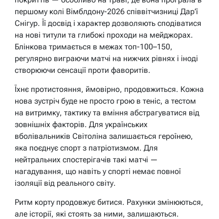
першому колі Вімблдону-2026 співвітчизниці Дар’ї
Снігур. Її досвід і характер дозволяють сподіватися
на нові титули та глибокі проходи на мейджорах.
Блінкова тримається в межах топ-100–150,
регулярно виграючи матчі на нижчих рівнях і іноді
створюючи сенсації проти фаворитів.
Їхнє протистояння, ймовірно, продовжиться. Кожна
нова зустріч буде не просто грою в теніс, а тестом
на витримку, тактику та вміння абстрагуватися від
зовнішніх факторів. Для українських
вболівальників Світоліна залишається героїнею,
яка поєднує спорт з патріотизмом. Для
нейтральних спостерігачів такі матчі —
нагадування, що навіть у спорті немає повної
ізоляції від реального світу.
Ритм корту продовжує битися. Рахунки змінюються,
але історії, які стоять за ними, залишаються.