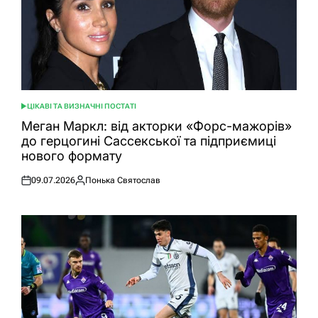
ЦІКАВІ ТА ВИЗНАЧНІ ПОСТАТІ
ОПУБЛІКУВАТИ
У
Меган Маркл: від акторки «Форс-мажорів»
до герцогині Сассекської та підприємиці
нового формату
09.07.2026
Понька Святослав
Оприлюднено
Опубліковано