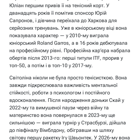
Юліан першим привів її на тенісний корт. У
дванадцять років її помітив спонсор Юрій
Сапронов, і дівчина переїхала до Харкова для
серйозних тренувань. Уже в юніорському віці вона
показувала характер — у 2010-му виграла
юніорський Roland Garros, а в 16 років дебютувала
на професійному рівні. Професійна кар’єра набрала
обертів після 2013-го: перші титули ITF, прорив у
топ-50, а потім і в топ-10 у 2017-му.
Світоліна ніколи не була просто тенісисткою. Вона
завжди підкреслювала важливість ментальної
стійкості, роботи з психологом і постійного
вдосконалення. Після народження доньки Скай у
2022-му та вимушеної паузи через війну та
материнство вона повернулася в 2023-му ще
сильнішою — виграла турнір у Страсбурзі, дійшла
до півфіналу Вімблдону, обігравши на шляху
світову першу ракетку Ігу Швьонтек. У 2026-му вона