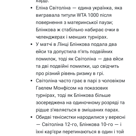
харді.
Еліна Світоліна — єдина українка, яка
вигравала титули WTA 1000 після
повернення з материнської паузи;
Блінкова ж стабільно набирає очки в
челенджерах і менших турнірах.
У матчі в Лінці Блінкова подала два
ейси та допустила п’ять подвійних
помилок, тоді як Світоліна — два ейси
та дві подвійні помилки, що свідчить
про різний рівень ризику в грі.
Світоліна часто грає в парі з чоловіком
Гаелем Монфісом на показових
турнірах, тоді як Блінкова більше
зосереджена на одиночному розряді та
рідше з’являється в змішаних парах.
Обидві тенісистки народилися у вересні
— Світоліна 12-го, Блінкова 10-го — і
їхні кар’єри перетинаються в один і той