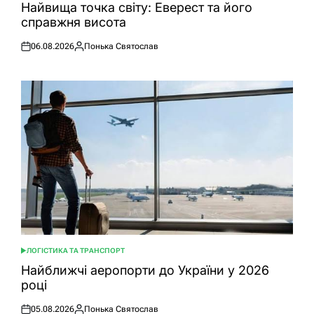
У
Найвища точка світу: Еверест та його
справжня висота
06.08.2026
Понька Святослав
Оприлюднено
Опубліковано
ЛОГІСТИКА ТА ТРАНСПОРТ
ОПУБЛІКУВАТИ
У
Найближчі аеропорти до України у 2026
році
05.08.2026
Понька Святослав