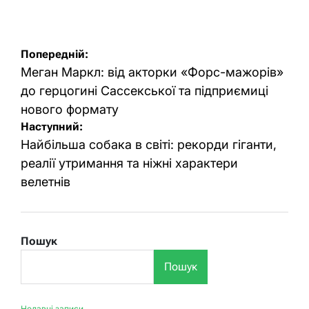
Оприлюднено
Опубліковано
Навігація
Попередній:
записів
Меган Маркл: від акторки «Форс-мажорів»
до герцогині Сассекської та підприємиці
нового формату
Наступний:
Найбільша собака в світі: рекорди гіганти,
реалії утримання та ніжні характери
велетнів
Пошук
Пошук
Недавні записи