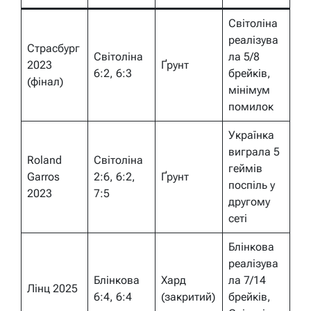
Світоліна
реалізува
Страсбург
Світоліна
ла 5/8
2023
Ґрунт
6:2, 6:3
брейків,
(фінал)
мінімум
помилок
Українка
виграла 5
Roland
Світоліна
геймів
Garros
2:6, 6:2,
Ґрунт
поспіль у
2023
7:5
другому
сеті
Блінкова
реалізува
Блінкова
Хард
ла 7/14
Лінц 2025
6:4, 6:4
(закритий)
брейків,