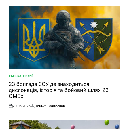
БЕЗ КАТЕГОРІЇ
ОПУБЛІКУВАТИ
У
23 бригада ЗСУ де знаходиться:
дислокація, історія та бойовий шлях 23
ОМБр
20.05.2026
Понька Святослав
Оприлюднено
Опубліковано