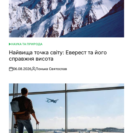
НАУКА ТА ПРИРОДА
ОПУБЛІКУВАТИ
У
Найвища точка світу: Еверест та його
справжня висота
06.08.2026
Понька Святослав
Оприлюднено
Опубліковано