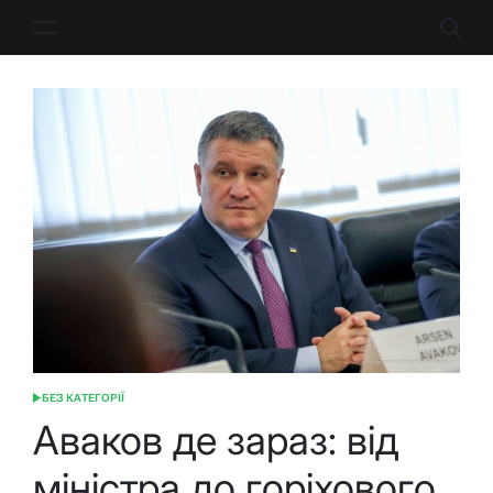
Перейти
до
вмісту
БЕЗ КАТЕГОРІЇ
ОПУБЛІКУВАТИ
У
Аваков де зараз: від
міністра до горіхового