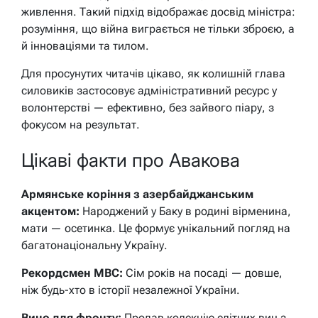
живлення. Такий підхід відображає досвід міністра:
розуміння, що війна виграється не тільки зброєю, а
й інноваціями та тилом.
Для просунутих читачів цікаво, як колишній глава
силовиків застосовує адміністративний ресурс у
волонтерстві — ефективно, без зайвого піару, з
фокусом на результат.
Цікаві факти про Авакова
Армянське коріння з азербайджанським
акцентом:
Народжений у Баку в родині вірменина,
мати — осетинка. Це формує унікальний погляд на
багатонаціональну Україну.
Рекордсмен МВС:
Сім років на посаді — довше,
ніж будь-хто в історії незалежної України.
Вино для фронту:
Продав колекцію елітних вин з