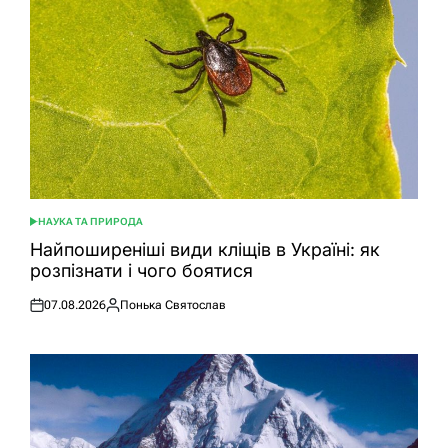
НАУКА ТА ПРИРОДА
ОПУБЛІКУВАТИ
У
Найпоширеніші види кліщів в Україні: як
розпізнати і чого боятися
07.08.2026
Понька Святослав
Оприлюднено
Опубліковано