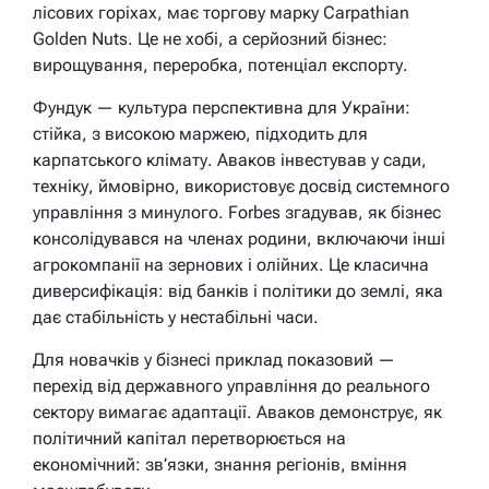
лісових горіхах, має торгову марку Carpathian
Golden Nuts. Це не хобі, а серйозний бізнес:
вирощування, переробка, потенціал експорту.
Фундук — культура перспективна для України:
стійка, з високою маржею, підходить для
карпатського клімату. Аваков інвестував у сади,
техніку, ймовірно, використовує досвід системного
управління з минулого. Forbes згадував, як бізнес
консолідувався на членах родини, включаючи інші
агрокомпанії на зернових і олійних. Це класична
диверсифікація: від банків і політики до землі, яка
дає стабільність у нестабільні часи.
Для новачків у бізнесі приклад показовий —
перехід від державного управління до реального
сектору вимагає адаптації. Аваков демонструє, як
політичний капітал перетворюється на
економічний: зв’язки, знання регіонів, вміння