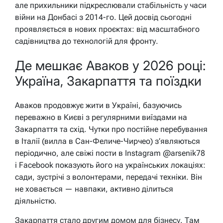
але прихильники підкреслювали стабільність у часи
війни на Донбасі з 2014-го. Цей досвід сьогодні
проявляється в нових проєктах: від масштабного
садівництва до технологій для фронту.
Де мешкає Аваков у 2026 році:
Україна, Закарпаття та поїздки
Аваков продовжує жити в Україні, базуючись
переважно в Києві з регулярними виїздами на
Закарпаття та схід. Чутки про постійне перебування
в Італії (вилла в Сан-Феличе-Чирчео) з’являються
періодично, але свіжі пости в Instagram @arsenik78
і Facebook показують його на українських локаціях:
сади, зустрічі з волонтерами, передачі техніки. Він
не ховається — навпаки, активно ділиться
діяльністю.
Закарпаття стало другим домом для бізнесу. Там