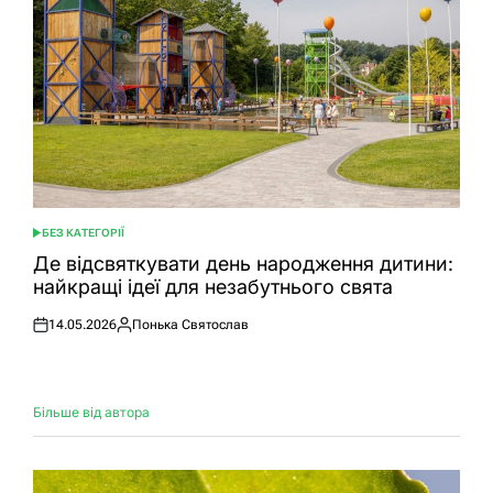
БЕЗ КАТЕГОРІЇ
ОПУБЛІКУВАТИ
У
Де відсвяткувати день народження дитини:
найкращі ідеї для незабутнього свята
14.05.2026
Понька Святослав
Оприлюднено
Опубліковано
Більше від автора