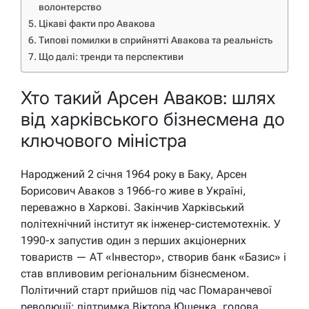
волонтерство
Цікаві факти про Авакова
Типові помилки в сприйнятті Авакова та реальність
Що далі: тренди та перспективи
Хто такий Арсен Аваков: шлях
від харківського бізнесмена до
ключового міністра
Народжений 2 січня 1964 року в Баку, Арсен
Борисович Аваков з 1966-го живе в Україні,
переважно в Харкові. Закінчив Харківський
політехнічний інститут як інженер-системотехнік. У
1990-х запустив один з перших акціонерних
товариств — АТ «Інвестор», створив банк «Базис» і
став впливовим регіональним бізнесменом.
Політичний старт прийшов під час Помаранчевої
революції: підтримка Віктора Ющенка, голова