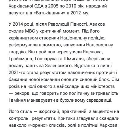
Харківської ОДА з 2005 по 2010 рік, народний
депутат від «Батьківщини» в 2012-му.
У 2014 році, після Революції Гідності, Аваков
очолив МВС у критичний момент. Під його
керівництвом створили Національну поліцію,
реформували відомство, запустили Національну
гвардію. Він пройшов через уряди Яценюка,
Гройсмана, Гончарука та Шмигаля, зберігаючи
посаду навіть за Зеленського. Відставка в липні
2021-го стала результатом накопичених протиріч і
бажання нової команди оновити силовий блок. Сім
років на чолі одного з найскладніших міністерств
— рекорд, що говорить про політичну витривалість
і вміння маневрувати в бурхливому середовищі.
Його стиль — жорсткий, практичний, з акцентом на
контроль і результати. Критики згадували скандали
навколо «чорних» списків, ролі в політиці Харкова,