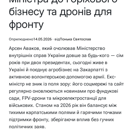
бізнесу та дронів для
фронту
Оприлюднено
14.05.2026
від
Понька Святослав
Арсен Аваков, який очолював Міністерство
внутрішніх справ України довше за будь-кого — сім
років при двох президентах, сьогодні живе в
Україні й поєднує агробізнес на Закарпатті з
активною волонтерською допомогою армії. Екс-
міністр не зник із поля зору: його соцмережі та сайт
регулярно оновлюються новинами про фундукові
сади, FPV-дрони та мікроелектростанції для
військових. Станом на 2026 рік він балансує між
тихими карпатськими полями й гарячими точками
підтримки фронту, зберігаючи вплив без гучних
політичних заяв.