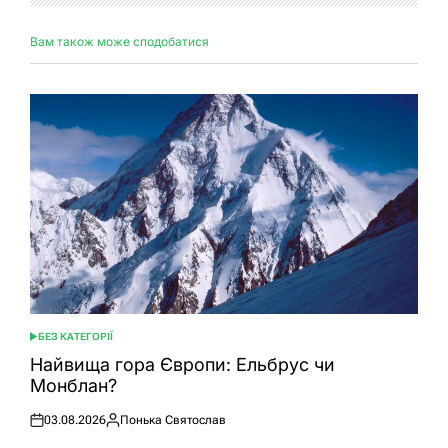
Вам також може сподобатися
БЕЗ КАТЕГОРІЇ
ОПУБЛІКУВАТИ
У
Найвища гора Європи: Ельбрус чи
Монблан?
03.08.2026
Понька Святослав
Оприлюднено
Опубліковано