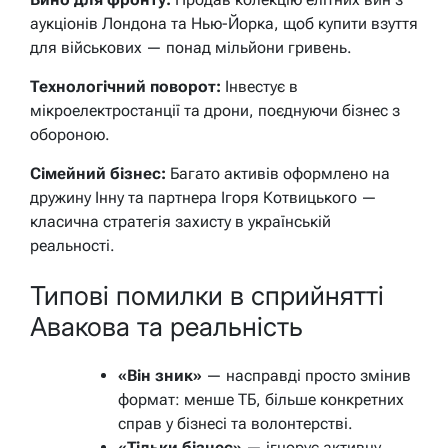
аукціонів Лондона та Нью-Йорка, щоб купити взуття
для військових — понад мільйони гривень.
Технологічний поворот:
Інвестує в
мікроелектростанції та дрони, поєднуючи бізнес з
обороною.
Сімейний бізнес:
Багато активів оформлено на
дружину Інну та партнера Ігоря Котвицького —
класична стратегія захисту в українській
реальності.
Типові помилки в сприйнятті
Авакова та реальність
«Він зник»
— насправді просто змінив
формат: менше ТБ, більше конкретних
справ у бізнесі та волонтерстві.
«Тільки бізнес»
— ігнорує активну