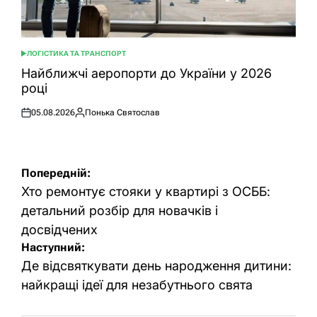
ЛОГІСТИКА ТА ТРАНСПОРТ
ОПУБЛІКУВАТИ
У
Найближчі аеропорти до України у 2026
році
05.08.2026
Понька Святослав
Оприлюднено
Опубліковано
Навігація
Попередній:
записів
Хто ремонтує стояки у квартирі з ОСББ:
детальний розбір для новачків і
досвідчених
Наступний:
Де відсвяткувати день народження дитини:
найкращі ідеї для незабутнього свята