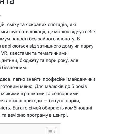
в
й, сміху та яскравих спогадів, які
ьки шукають локації, де малюк відчує себе
имум радості без зайвого клопоту. В
и варіюються від затишного дому чи парку
з VR, квестами та тематичними
 дитини, бюджету та пори року, але
і безпечним.
 Одеса, легко знайти професійні майданчики
 готовим меню. Для малюків до 5 років
 з м’якими іграшками та сенсорними
я активні пригоди — батутні парки,
ність. Багато сімей обирають комбіновані
 та вечірню програму в центрі.