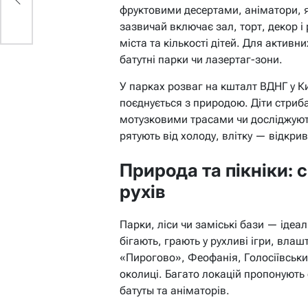
фруктовими десертами, аніматори, я
зазвичай включає зал, торт, декор і
міста та кількості дітей. Для активн
батутні парки чи лазертаг-зони.
У парках розваг на кшталт ВДНГ у Ки
поєднується з природою. Діти стриба
мотузковими трасами чи досліджуют
рятують від холоду, влітку — відкри
Природа та пікніки: с
рухів
Парки, ліси чи заміські бази — ідеал
бігають, грають у рухливі ігри, влаш
«Пирогово», Феофанія, Голосіївськи
околиці. Багато локацій пропонують
батуты та аніматорів.