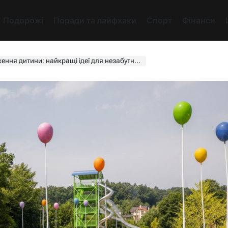
Подорожі
Поради та лайфхаки
Спорт
Фінанси
 дитини: найкращі ідеї для незабутнього свята