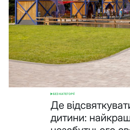
БЕЗ КАТЕГОРІЇ
ОПУБЛІКУВАТИ
У
Де відсвяткува
дитини: найкращі
незабутнього св