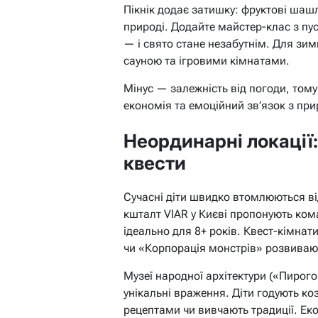
Пікнік додає затишку: фруктові шашл
природі. Додайте майстер-клас з пус
— і свято стане незабутнім. Для зим
сауною та ігровими кімнатами.
Мінус — залежність від погоди, том
економія та емоційний зв’язок з прир
Неординарні локації:
квести
Сучасні діти швидко втомлюються ві
кшталт VIAR у Києві пропонують кома
ідеально для 8+ років. Квест-кімнат
чи «Корпорація монстрів» розвивают
Музеї народної архітектури («Пирог
унікальні враження. Діти годують ко
рецептами чи вивчають традиції. Ек