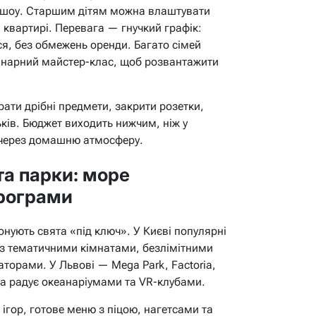
 шоу. Старшим дітям можна влаштувати
 квартирі. Перевага — гнучкий графік:
ься, без обмежень оренди. Багато сімей
лінарний майстер-клас, щоб розвантажити
ати дрібні предмети, закрити розетки,
ьків. Бюджет виходить нижчим, ніж у
і через домашню атмосферу.
та парки: море
програми
понують свята «під ключ». У Києві популярні
 з тематичними кімнатами, безлімітними
торами. У Львові — Mega Park, Factoria,
са радує океанаріумами та VR-клубами.
 ігор, готове меню з піцою, нагетсами та