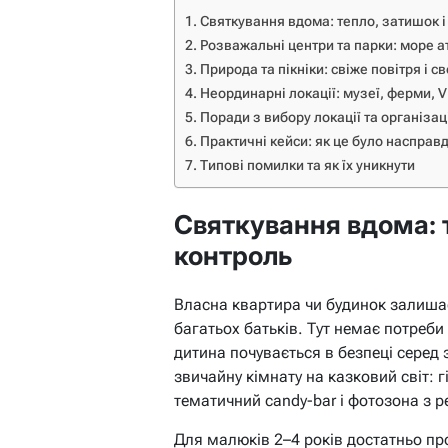
Святкування вдома: тепло, затишок і
Розважальні центри та парки: море ат
Природа та пікніки: свіже повітря і с
Неординарні локації: музеї, ферми, V
Поради з вибору локації та організац
Практичні кейси: як це було насправд
Типові помилки та як їх уникнути
Святкування вдома: т
контроль
Власна квартира чи будинок залиша
багатьох батьків. Тут немає потреби 
дитина почувається в безпеці серед
звичайну кімнату на казковий світ:
тематичний candy-bar і фотозона з р
Для малюків 2–4 років достатньо пр