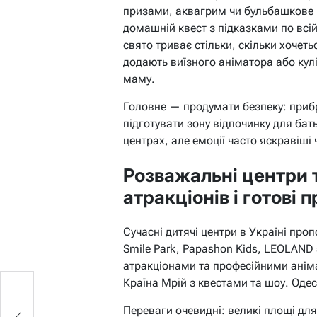
призами, аквагрим чи бульбашкове
домашній квест з підказками по всій
свято триває стільки, скільки хочет
додають виїзного аніматора або ку
маму.
Головне — продумати безпеку: прибр
підготувати зону відпочинку для бат
центрах, але емоції часто яскравіш
Розважальні центри 
атракціонів і готові 
Сучасні дитячі центри в Україні про
Smile Park, Papashon Kids, LEOLAND
атракціонами та професійними аніма
Країна Мрій з квестами та шоу. Оде
Переваги очевидні: великі площі для