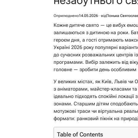
Оприлюднено
14.05.2026
від
Понька Святосла
Кожне дитяче свято — це вибух емоці
залишаються з дитиною на роки. Бат
героєм дня, а гості отримають макс
Україні 2026 року популярні варіант
до сучасних розважальних центрів і
програмами. Вибір залежить від віку
головне — зробити день особливим 
У великих містах, як Київ, Львів чи
з аніматорами, майстер-класами та
ідеально підходять спокійні локації
зонами. Старшим дітям сподобаютьс
мотузкові траси чи віртуальна реаль
формати: ранковий пікнік на природі
Table of Contents