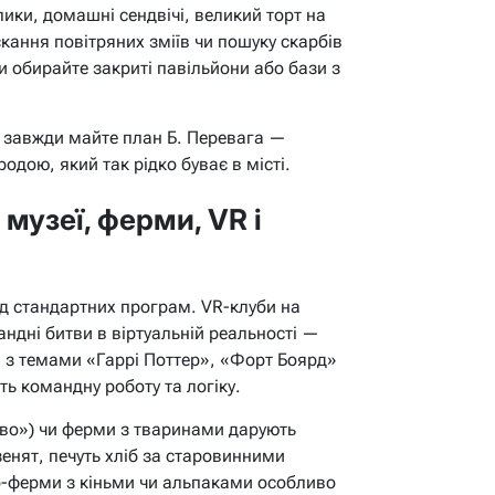
ики, домашні сендвічі, великий торт на
кання повітряних зміїв чи пошуку скарбів
и обирайте закриті павільйони або бази з
у завжди майте план Б. Перевага —
одою, який так рідко буває в місті.
 музеї, ферми, VR і
д стандартних програм. VR-клуби на
ндні битви в віртуальній реальності —
и з темами «Гаррі Поттер», «Форт Боярд»
ь командну роботу та логіку.
ово») чи ферми з тваринами дарують
зенят, печуть хліб за старовинними
о-ферми з кіньми чи альпаками особливо