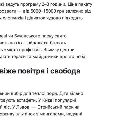
кі ведуть програму 2–3 години. Ціна пакету
 розваги — від 5000–15000 грн залежно від
их хлопчиків і дівчаток чудово підходять
єві чи Бучанського парку свято
ють на гіга-гойдалках, бігають
ь «міста професій». Взимку центри
вають тераси та майданчики просто неба.
віже повітря і свобода
ьний вибір для теплої пори. Діти вільно
товують естафети. У Києві популярні
й ліс. У Львові — Стрийський парк чи
 оренду альтанок з мангалами, надувні