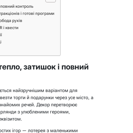
 повний контроль
ракціонів і готові програми
вобода рухів
R і квести
ії
і
епло, затишок і повний
ється найзручнішим варіантом для
везти торти й подарунки через усе місто, а
 знайомих речей. Декор перетворює
 гірлянди з улюбленими героями,
еквізитом.
остих ігор — лотерея з маленькими